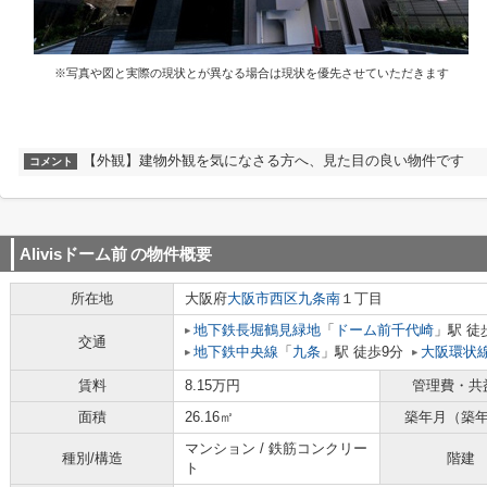
※写真や図と実際の現状とが異なる場合は現状を優先させていただきます
【外観】建物外観を気になさる方へ、見た目の良い物件です
コメント
Alivisドーム前
の物件概要
所在地
大阪府
大阪市西区
九条南
１丁目
地下鉄長堀鶴見緑地
「
ドーム前千代崎
」駅 徒
交通
地下鉄中央線
「
九条
」駅 徒歩9分
大阪環状
賃料
8.15万円
管理費・共
面積
26.16㎡
築年月（築
マンション / 鉄筋コンクリー
種別/構造
階建
ト