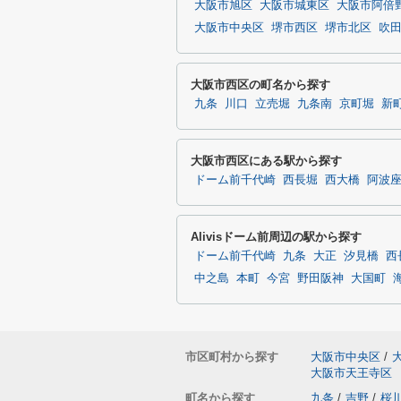
大阪市旭区
大阪市城東区
大阪市阿倍
大阪市中央区
堺市西区
堺市北区
吹
大阪市西区の町名から探す
九条
川口
立売堀
九条南
京町堀
新
大阪市西区にある駅から探す
ドーム前千代崎
西長堀
西大橋
阿波
Alivisドーム前周辺の駅から探す
ドーム前千代崎
九条
大正
汐見橋
西
中之島
本町
今宮
野田阪神
大国町
市区町村から探す
大阪市中央区
/
大阪市天王寺区
町名から探す
九条
/
吉野
/
桜