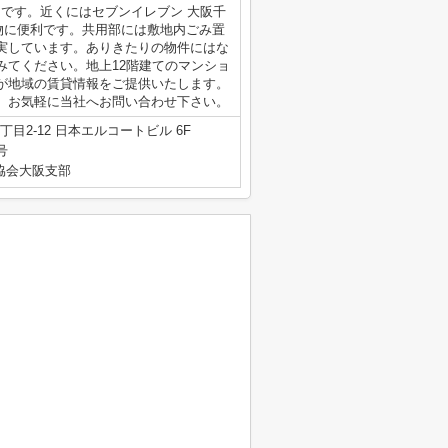
前」です。近くにはセブンイレブン 大阪千
い物に便利です。共用部には敷地内ごみ置
実しています。ありきたりの物件にはな
みてください。地上12階建てのマンショ
が地域の賃貸情報をご提供いたします。
、お気軽に当社へお問い合わせ下さい。
目2-12 日本エルコートビル 6F
号
産協会大阪支部