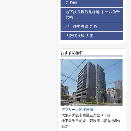
九条南
地下鉄長堀鶴見緑地 ドーム前千
代崎
地下鉄中央線 九条
大阪環状線 大正
おすすめ物件
アプリーレ阿波座南
大阪府大阪市西区立売堀６丁目
地下鉄千日前線「阿波座」駅 徒歩5分
築2年