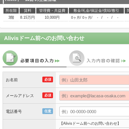
所在階
賃料
管理費・共益費
敷金/礼金/保証金/償却/敷引
3階
8.15万円
10,000円
/
/
/
/
0ヶ月
0ヶ月
-
-
-
Alivisドーム前
へのお問い合わせ
お名前
必須
メールアドレス
必須
電話番号
任意
【Alivisドーム前へのお問い合わせ】