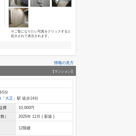
※ご覧になりたい写真をクリックすると
拡大されて表示されます。
情報の見方
【マンション】
歩5分
線
「
大正
」駅 徒歩14分
益費
10,000円
年数）
2025年 12月 ( 新築 )
12階建