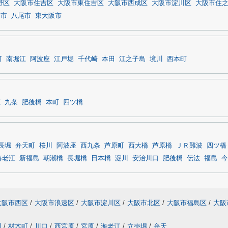
野区
大阪市住吉区
大阪市東住吉区
大阪市西成区
大阪市淀川区
大阪市住
田市
八尾市
東大阪市
町
南堀江
阿波座
江戸堀
千代崎
本田
江之子島
境川
西本町
座
九条
肥後橋
本町
四ツ橋
長堀
弁天町
桜川
阿波座
西九条
芦原町
西大橋
芦原橋
ＪＲ難波
四ツ橋
海老江
新福島
朝潮橋
長堀橋
日本橋
淀川
安治川口
肥後橋
伝法
福島
今
大阪市西区
/
大阪市浪速区
/
大阪市淀川区
/
大阪市北区
/
大阪市福島区
/
大阪
川
/
材木町
/
川口
/
西宮原
/
宮原
/
海老江
/
立売堀
/
弁天