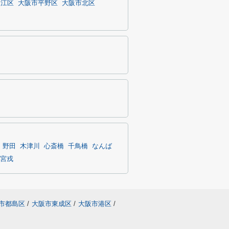
之江区
大阪市平野区
大阪市北区
野田
木津川
心斎橋
千鳥橋
なんば
宮戎
市都島区
/
大阪市東成区
/
大阪市港区
/