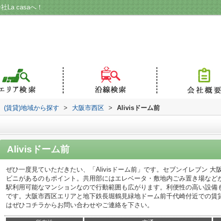
La casaへ！
(賃貸)地域から探す
>
大阪市西区
>
Alivisドーム前
Alivisドーム前
ぜひ一度見ていただきたい、「Alivisドーム前」です。セブンイレブン 
ビニがあるのもポイント。共用部にはエレベータ・敷地内ごみ置き場など
駅利用可能なマンションなので行動範囲も広がります。利便性の高い設備も
です。大阪市西区エリアと地下鉄長堀鶴見緑地ドーム前千代崎付近での賃
はぜひコチラからお問い合わせやご連絡を下さい。