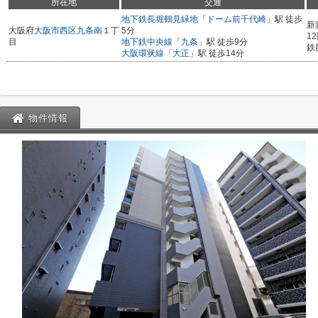
所在地
交通
地下鉄長堀鶴見緑地
「
ドーム前千代崎
」駅 徒歩
新
大阪府
大阪市西区
九条南
１丁
5分
1
目
地下鉄中央線
「
九条
」駅 徒歩9分
鉄
大阪環状線
「
大正
」駅 徒歩14分
物件情報