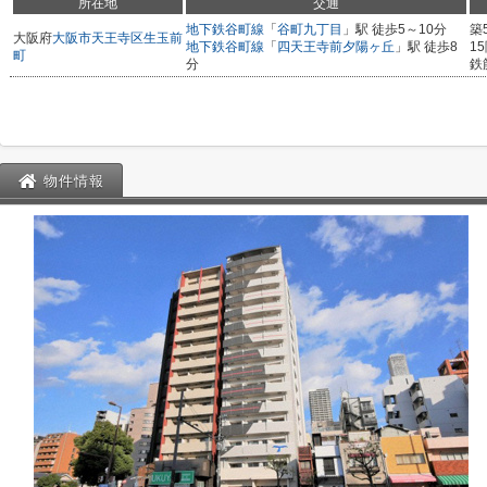
所在地
交通
地下鉄谷町線
「
谷町九丁目
」駅 徒歩5～10分
築
大阪府
大阪市天王寺区
生玉前
地下鉄谷町線
「
四天王寺前夕陽ヶ丘
」駅 徒歩8
1
町
分
鉄
物件情報