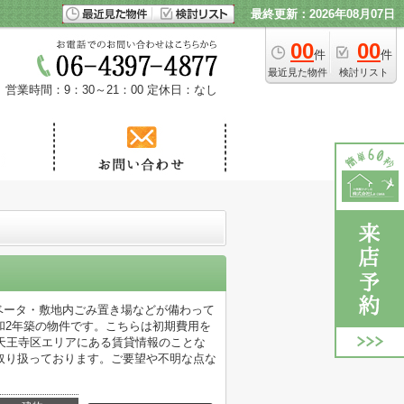
最終更新：2026年08月07日
00
00
件
件
最近見た物件
検討リスト
営業時間：9：30～21：00
定休日：なし
ベータ・敷地内ごみ置き場などが備わって
和2年築の物件です。こちらは初期費用を
天王寺区エリアにある賃貸情報のことな
取り扱っております。ご要望や不明な点な