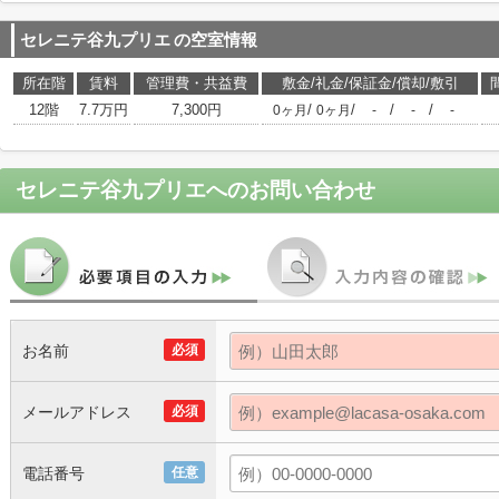
セレニテ谷九プリエ
の空室情報
所在階
賃料
管理費・共益費
敷金/礼金/保証金/償却/敷引
12階
7.7万円
7,300円
/
/
/
/
0ヶ月
0ヶ月
-
-
-
セレニテ谷九プリエ
へのお問い合わせ
お名前
必須
メールアドレス
必須
電話番号
任意