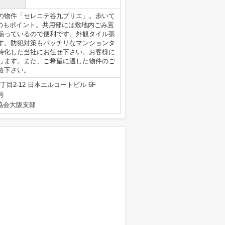
の物件「セレニテ谷九プリエ」。歩いて
のもポイント。共用部には敷地内ごみ置
揃っているので便利です。外観タイル張
す。防犯対策もバッチリなマンションタ
特化した当社にお任せ下さい。お客様に
します。また、ご希望に適した物件のご
絡下さい。
目2-12 日本エルコートビル 6F
号
産協会大阪支部