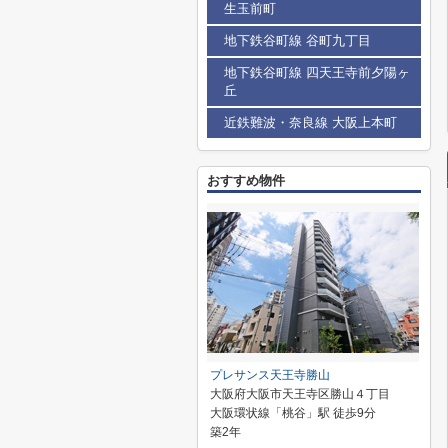
生玉前町
地下鉄谷町線 谷町九丁目
地下鉄谷町線 四天王寺前夕陽ヶ
丘
近鉄難波・奈良線 大阪上本町
おすすめ物件
プレサンス天王寺勝山
大阪府大阪市天王寺区勝山４丁目
大阪環状線「桃谷」駅 徒歩9分
築2年