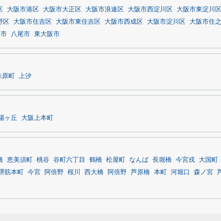
区
大阪市港区
大阪市大正区
大阪市浪速区
大阪市西淀川区
大阪市東淀川
野区
大阪市住吉区
大阪市東住吉区
大阪市西成区
大阪市淀川区
大阪市住
田市
八尾市
東大阪市
味原町
上汐
陽ヶ丘
大阪上本町
橋
恵美須町
桃谷
谷町六丁目
鶴橋
松屋町
なんば
長堀橋
今宮戎
大国町
堺筋本町
今宮
阿倍野
桜川
西大橋
阿倍野
芦原橋
本町
河堀口
森ノ宮