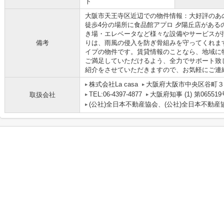
ト
大阪市天王寺区近辺での物件情報：大好評のあ
徒歩4分の場所に食品館アプロ 夕陽丘店がある
き場・エレベータなど様々な設備やサービスが
備考
りは、雨風の侵入を防ぎ骨組みを守ってくれま
イプの物件です。賃貸情報のことなら、地域に
ご満足していただけるよう、全力でサポート致
紹介をさせていただきますので、お気軽にご連
株式会社La casa
大阪府大阪市中央区谷町３丁
TEL:06-4397-4877
大阪府知事 (1) 第065519
取扱会社
(公社)全日本不動産協会、(公社)全日本不動