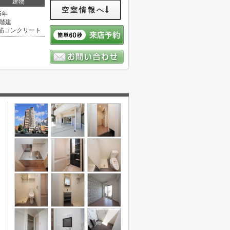
建物
空室情報へ
5年
5階建
筋コンクリート