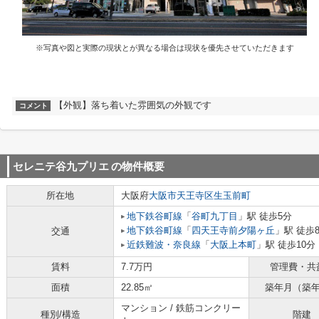
※写真や図と実際の現状とが異なる場合は現状を優先させていただきます
【外観】落ち着いた雰囲気の外観です
コメント
セレニテ谷九プリエ
の物件概要
所在地
大阪府
大阪市天王寺区
生玉前町
地下鉄谷町線
「
谷町九丁目
」駅 徒歩5分
地下鉄谷町線
「
四天王寺前夕陽ヶ丘
」駅 徒歩
交通
近鉄難波・奈良線
「
大阪上本町
」駅 徒歩10分
賃料
7.7万円
管理費・共
面積
22.85㎡
築年月（築
マンション / 鉄筋コンクリー
種別/構造
階建