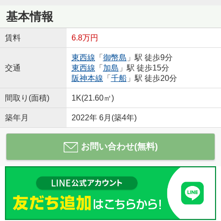
基本情報
賃料
6.8万円
東西線
「
御幣島
」駅 徒歩9分
交通
東西線
「
加島
」駅 徒歩15分
阪神本線
「
千船
」駅 徒歩20分
間取り(面積)
1K(21.60㎡)
築年月
2022年 6月(築4年)
お問い合わせ(無料)