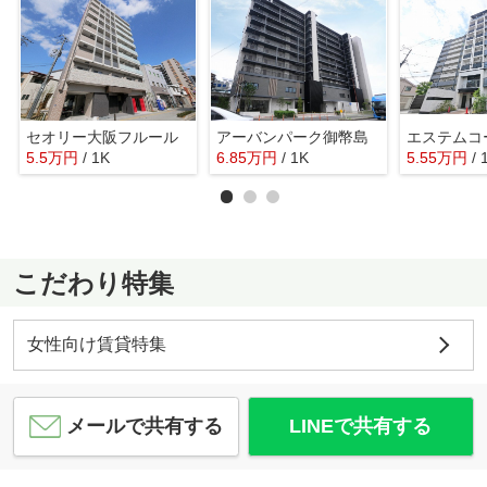
セオリー大阪フルール
アーバンパーク御幣島
5.5
万
円
/ 1K
6.85
万
円
/ 1K
5.55
万
円
/ 
こだわり特集
女性向け賃貸特集
メールで共有する
LINEで共有する