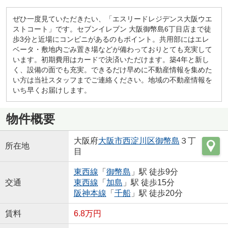
ぜひ一度見ていただきたい、「エスリードレジデンス大阪ウエ
ストコート」です。セブンイレブン 大阪御幣島6丁目店まで徒
歩3分と近場にコンビニがあるのもポイント。共用部にはエレ
ベータ・敷地内ごみ置き場などが備わっておりとても充実して
います。初期費用はカードで決済いただけます。築4年と新し
く、設備の面でも充実。できるだけ早めに不動産情報を集めた
い方は当社スタッフまでご連絡ください。地域の不動産情報を
いち早くお届けします。
物件概要
大阪府
大阪市西淀川区
御幣島
３丁
所在地
目
東西線
「
御幣島
」駅 徒歩9分
交通
東西線
「
加島
」駅 徒歩15分
阪神本線
「
千船
」駅 徒歩20分
賃料
6.8万円