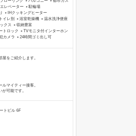
フローリング
バルコニー
都市ガス
エレベーター
駐輪場
り
IHクッキングヒーター
トイレ別
浴室乾燥機
温水洗浄便座
ックス
収納豊富
ートロック
TVモニタ付インターホン
犯カメラ
24時間ゴミ出し可
部屋をご紹介します。
ールマイティー接客。
いが可能です。
ートビル 6F