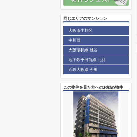
同じエリアのマンション
大阪市生野区
中川西
大阪環状線 桃谷
地下鉄千日前線 北巽
近鉄大阪線 今里
この物件を見た方へのお勧め物件