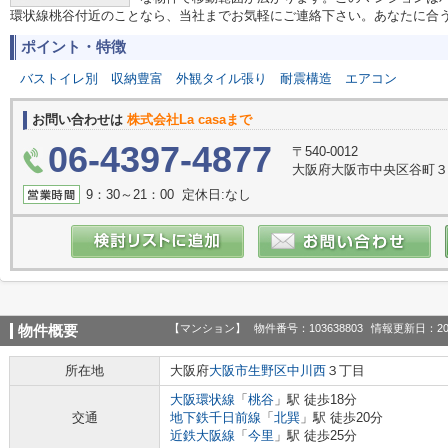
環状線桃谷付近のことなら、当社までお気軽にご連絡下さい。あなたに合
ポイント・特徴
バストイレ別
収納豊富
外観タイル張り
耐震構造
エアコン
お問い合わせは
株式会社La casaまで
06-4397-4877
〒540-0012
大阪府大阪市中央区谷町３丁
9：30～21：00 定休日:なし
【マンション】
物件番号：103638803
情報更新日：20
物件概要
所在地
大阪府
大阪市生野区
中川西
３丁目
大阪環状線
「
桃谷
」駅 徒歩18分
交通
地下鉄千日前線
「
北巽
」駅 徒歩20分
近鉄大阪線
「
今里
」駅 徒歩25分