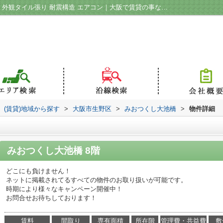
みおつくし大池橋｜バストイレ別 収納豊富 外観タイル張り 耐震構造 エアコン｜大阪で賃貸の事なら株式会社La casaへ！
(賃貸)地域から探す
>
大阪市生野区
>
みおつくし大池橋
>
物件詳細
みおつくし大池橋 8階
どこにも負けません！
ネットに掲載されてるすべての物件のお取り扱いが可能です。
時期により様々なキャンペーン開催中！
お問合せお待ちしております！
賃料
間取り
専有面積
所在階
管理費・共益費
敷