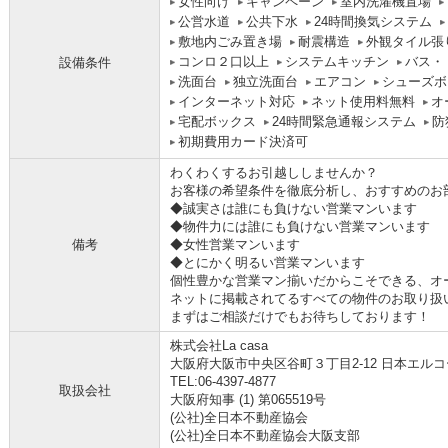
女性向け
キャンペーン
室内洗濯機置場
公営水道
公共下水
24時間換気システム
敷地内ごみ置き場
耐震構造
外観タイル張
コンロ２口以上
システムキッチン
バス・
設備条件
洗面台
独立洗面台
エアコン
シューズボ
インターネット対応
ネット使用料無料
オ
宅配ボックス
24時間緊急通報システム
防
初期費用カード決済可
わくわくするお引越ししませんか？
お客様の希望条件を徹底分析し、おすすめのお
◆誠実さは誰にも負けない営業マンいます
◆物件力には誰にも負けない営業マンいます
備考
◆女性営業マンいます
◆とにかく明るい営業マンいます
個性豊かな営業マン揃いだからこそできる、オ
ネットに掲載されてるすべての物件のお取り扱
まずはご相談だけでもお待ちしております！
株式会社La casa
大阪府大阪市中央区谷町３丁目2-12 日本エルコ
TEL:06-4397-4877
取扱会社
大阪府知事 (1) 第065519号
(公社)全日本不動産協会
(公社)全日本不動産協会大阪支部