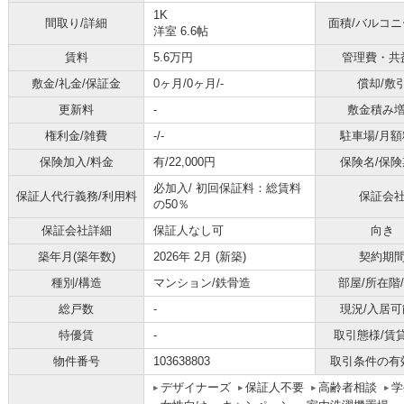
1K
間取り/詳細
面積/バルコ
洋室 6.6帖
賃料
5.6万円
管理費・共
敷金/礼金/保証金
0ヶ月/0ヶ月/-
償却/敷
更新料
-
敷金積み
権利金/雑費
-/-
駐車場/月額
保険加入/料金
有/22,000円
保険名/保険
必加入/
初回保証料：総賃料
保証人代行義務/利用料
保証会
の50％
保証会社詳細
保証人なし可
向き
築年月(築年数)
2026年 2月 (新築)
契約期
種別/構造
マンション/鉄骨造
部屋/所在階
総戸数
-
現況/入居可
特優賃
-
取引態様/賃
物件番号
103638803
取引条件の有
デザイナーズ
保証人不要
高齢者相談
学