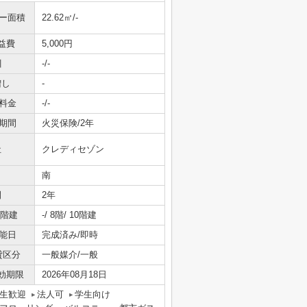
ニー面積
22.62㎡/-
益費
5,000円
引
-/-
増し
-
料金
-/-
期間
火災保険/2年
社
クレディセゾン
南
間
2年
/階建
-/ 8階/ 10階建
能日
完成済み/即時
貸区分
一般媒介/一般
効期限
2026年08月18日
生歓迎
法人可
学生向け