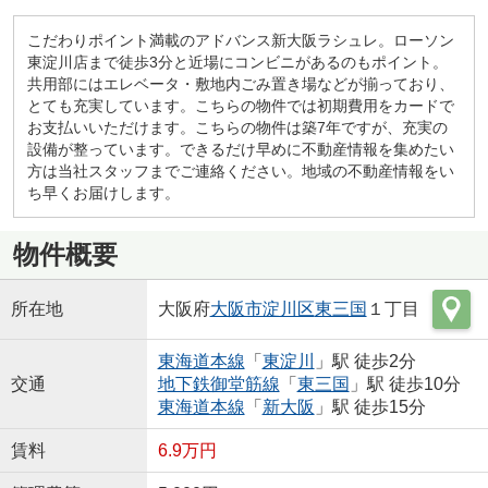
こだわりポイント満載のアドバンス新大阪ラシュレ。ローソン
東淀川店まで徒歩3分と近場にコンビニがあるのもポイント。
共用部にはエレベータ・敷地内ごみ置き場などが揃っており、
とても充実しています。こちらの物件では初期費用をカードで
お支払いいただけます。こちらの物件は築7年ですが、充実の
設備が整っています。できるだけ早めに不動産情報を集めたい
方は当社スタッフまでご連絡ください。地域の不動産情報をい
ち早くお届けします。
物件概要
所在地
大阪府
大阪市淀川区
東三国
１丁目
東海道本線
「
東淀川
」駅 徒歩2分
交通
地下鉄御堂筋線
「
東三国
」駅 徒歩10分
東海道本線
「
新大阪
」駅 徒歩15分
賃料
6.9万円