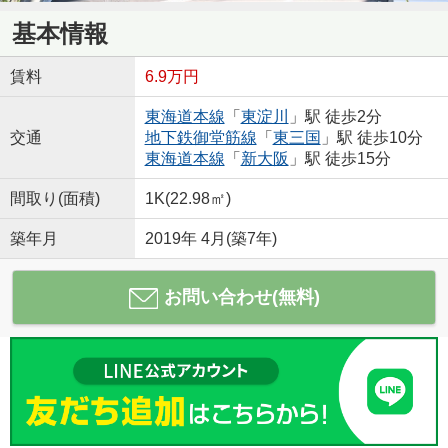
基本情報
賃料
6.9万円
東海道本線
「
東淀川
」駅 徒歩2分
交通
地下鉄御堂筋線
「
東三国
」駅 徒歩10分
東海道本線
「
新大阪
」駅 徒歩15分
間取り(面積)
1K(22.98㎡)
築年月
2019年 4月(築7年)
お問い合わせ(無料)