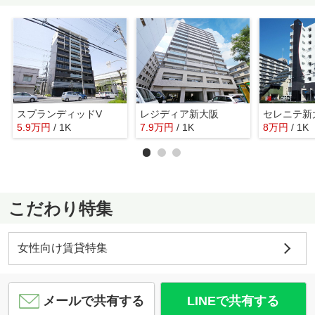
スプランディッドV
レジディア新大阪
セレニテ新
5.9
万
円
/ 1K
7.9
万
円
/ 1K
8
万
円
/ 1K
こだわり特集
女性向け賃貸特集
メールで共有する
LINEで共有する