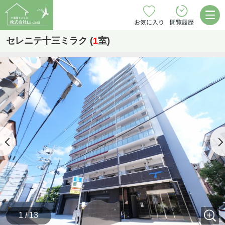
お気に入り
閲覧履歴
セレニテ十三ミラク (
1
室)
1 / 13