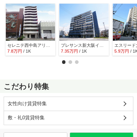
セレニテ西中島アリア壱番館
プレサンス新大阪イオリア
7.8
万
円
/ 1K
7.35
万
円
/ 1K
5.9
万
円
/ 1
こだわり特集
女性向け賃貸特集
敷・礼0賃貸特集