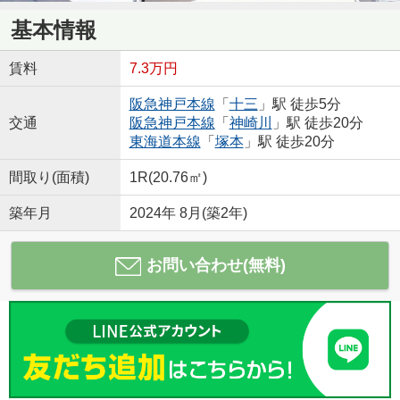
基本情報
賃料
7.3万円
阪急神戸本線
「
十三
」駅 徒歩5分
交通
阪急神戸本線
「
神崎川
」駅 徒歩20分
東海道本線
「
塚本
」駅 徒歩20分
間取り(面積)
1R(20.76㎡)
築年月
2024年 8月(築2年)
お問い合わせ(無料)