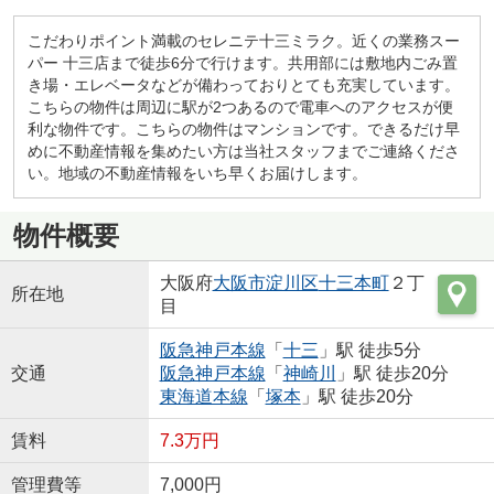
こだわりポイント満載のセレニテ十三ミラク。近くの業務スー
パー 十三店まで徒歩6分で行けます。共用部には敷地内ごみ置
き場・エレベータなどが備わっておりとても充実しています。
こちらの物件は周辺に駅が2つあるので電車へのアクセスが便
利な物件です。こちらの物件はマンションです。できるだけ早
めに不動産情報を集めたい方は当社スタッフまでご連絡くださ
い。地域の不動産情報をいち早くお届けします。
物件概要
大阪府
大阪市淀川区
十三本町
２丁
所在地
目
阪急神戸本線
「
十三
」駅 徒歩5分
交通
阪急神戸本線
「
神崎川
」駅 徒歩20分
東海道本線
「
塚本
」駅 徒歩20分
賃料
7.3万円
管理費等
7,000円