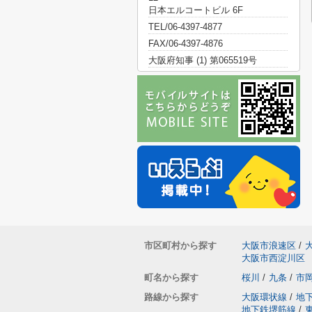
日本エルコートビル 6F
TEL/06-4397-4877
FAX/06-4397-4876
大阪府知事 (1) 第065519号
市区町村から探す
大阪市浪速区
/
大阪市西淀川区
町名から探す
桜川
/
九条
/
市
路線から探す
大阪環状線
/
地
地下鉄堺筋線
/