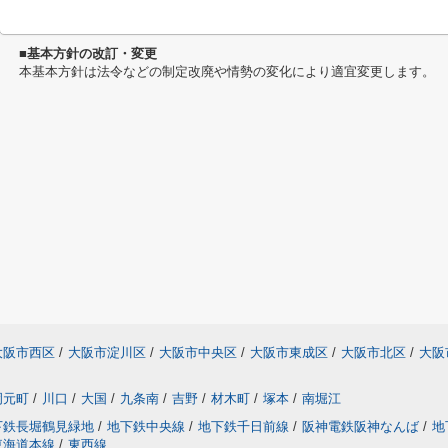
■基本方針の改訂・変更
本基本方針は法令などの制定改廃や情勢の変化により適宜変更します。
大阪市西区
/
大阪市淀川区
/
大阪市中央区
/
大阪市東成区
/
大阪市北区
/
大阪
岡元町
/
川口
/
大国
/
九条南
/
吉野
/
材木町
/
塚本
/
南堀江
下鉄長堀鶴見緑地
/
地下鉄中央線
/
地下鉄千日前線
/
阪神電鉄阪神なんば
/
地
東海道本線
/
東西線