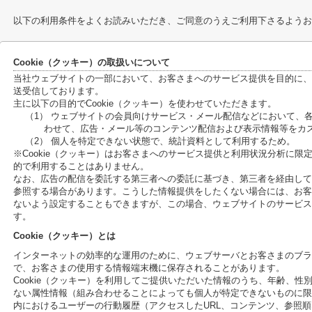
以下の利用条件をよくお読みいただき、ご同意のうえご利用下さるようお
Cookie（クッキー）の取扱いについて
当社ウェブサイトの一部において、お客さまへのサービス提供を目的に、C
送受信しております。
主に以下の目的でCookie（クッキー）を使わせていただきます。
（1） ウェブサイトの会員向けサービス・メール配信などにおいて、
わせて、広告・メール等のコンテンツ配信および表示情報等をカ
（2） 個人を特定できない状態で、統計資料として利用するため。
※Cookie（クッキー）はお客さまへのサービス提供と利用状況分析に
的で利用することはありません。
なお、広告の配信を委託する第三者への委託に基づき、第三者を経由して、
参照する場合があります。こうした情報提供をしたくない場合には、お客さ
ないよう設定することもできますが、この場合、ウェブサイトのサービス
す。
Cookie（クッキー）とは
インターネットの効率的な運用のために、ウェブサーバとお客さまのブラ
で、お客さまの使用する情報端末機に保存されることがあります。
Cookie（クッキー）を利用してご提供いただいた情報のうち、年齢、
ない属性情報（組み合わせることによっても個人が特定できないものに限
内におけるユーザーの行動履歴（アクセスしたURL、コンテンツ、参照