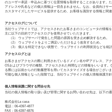
のユーザー承諾・申込みに基づく位置情報を取得することがあります。ただ
アドレスや氏名などの個人情報は一切含まれません。なお、会員向けサー
カスタマイズしたサービスを提供するため、お客様を識別する情報と関連
アクセスログについて
当社ウェブサイトでは、アクセスされたお客さまのコンピュータの情報を
主に以下の目的でアクセスログを使用させていただきます。
（1） ウェブサーバで発生した問題の原因を突き止め解決するため。
（2） ウェブサイトをよりご満足いただけるよう改良するため。
（3） 個人を特定できない状態で、ウェブサイトの利用状況などを統
アクセスログとは
お客さまがアクセスの際に利用されているドメイン名やIPアドレス、ア
OSおよびブラウザの種類、アクセスされた時間などの情報をいいます。
る際には以前からの行動履歴等を用いてカスタマイズする場合がございま
可能な個人情報となった段階では、当社ウェブサイトの個人情報保護方針
個人情報保護に関する問合せ先
当社の個人情報の取り扱い及び管理に関するお問い合わせ先は、以下の通
株式会社La casa
電話：06-4397-4877
FAX：06-4397-4876