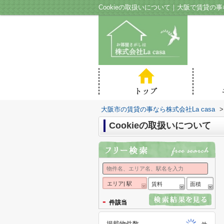
Cookieの取扱いについて｜大阪で賃貸の事な
大阪市の賃貸の事なら株式会社La casa
>
Cookieの取扱いについて
エリア| 駅
賃料
面積
-
件該当
掲載物件数