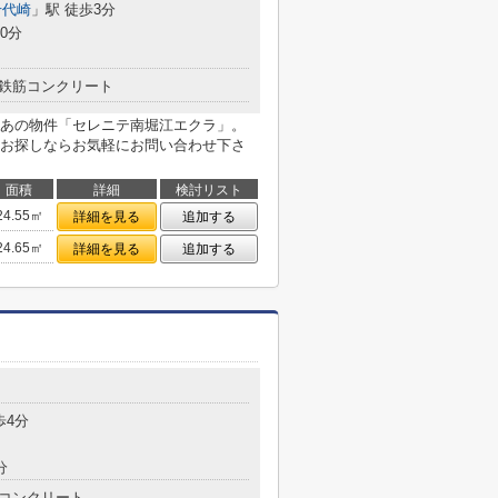
千代崎
」駅 徒歩3分
0分
鉄筋コンクリート
あの物件「セレニテ南堀江エクラ」。
お探しならお気軽にお問い合わせ下さ
面積
詳細
検討リスト
24.55㎡
詳細を見る
追加する
24.65㎡
詳細を見る
追加する
目
歩4分
分
コンクリート