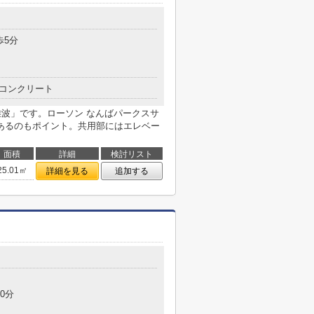
目
歩5分
コンクリート
a難波」です。ローソン なんばパークスサ
あるのもポイント。共用部にはエレベー
面積
詳細
検討リスト
25.01㎡
詳細を見る
追加する
0分