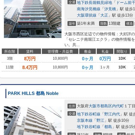
交通
地下鉄長堀鶴見緑地
「
ドーム前
南海汐見橋線
「
汐見橋
」駅 徒歩1
大阪環状線
「
大正
」駅 徒歩13分
築1年未満
13階建
築年
階数
構造
大阪市西区近辺での物件情報：大好評の
「セレニテ南堀江エクラ」の物件情報を
い。共...
所在階
賃料
管理費・共益費
敷金
礼金
間取り
8
万円
0ヶ月
0万円
3階
10,800円
1DK
8.4
万円
0ヶ月
11階
10,800円
1ヶ月
1DK
PARK HILLS 都島 Noble
大阪府
大阪市都島区
内代町
１丁
住所
交通
地下鉄谷町線
「
野江内代
」駅 徒
京阪本線
「
野江
」駅 徒歩10分
地下鉄谷町線
「
都島
」駅 徒歩15
築11年
8階建
鉄筋