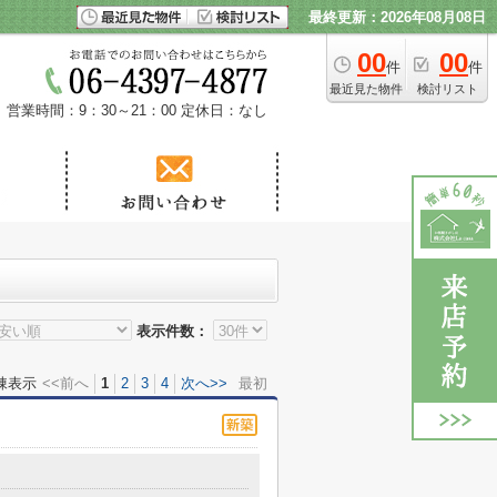
最終更新：2026年08月08日
00
00
件
件
最近見た物件
検討リスト
営業時間：9：30～21：00
定休日：なし
表示件数：
棟表示
<<前へ
1
2
3
4
次へ>>
最初