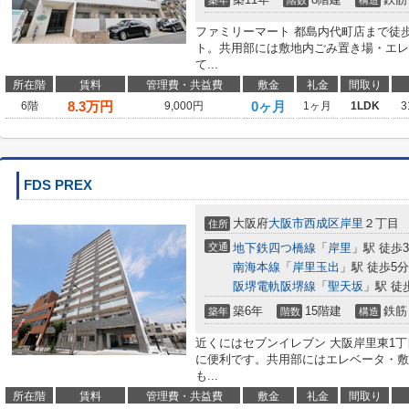
築年
階数
構造
ファミリーマート 都島内代町店まで徒
ト。共用部には敷地内ごみ置き場・エレ
て...
所在階
賃料
管理費・共益費
敷金
礼金
間取り
8.3
万円
0ヶ月
6階
9,000円
1ヶ月
1LDK
3
FDS PREX
大阪府
大阪市西成区
岸里
２丁目
住所
交通
地下鉄四つ橋線
「
岸里
」駅 徒歩
南海本線
「
岸里玉出
」駅 徒歩5分
阪堺電軌阪堺線
「
聖天坂
」駅 徒
築6年
15階建
鉄筋
築年
階数
構造
近くにはセブンイレブン 大阪岸里東1丁
に便利です。共用部にはエレベータ・敷
も...
所在階
賃料
管理費・共益費
敷金
礼金
間取り