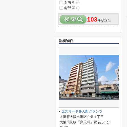
南向き
(-)
角部屋
(-)
103
件が該当
新着物件
エスリード弁天町グランツ
大阪府大阪市港区弁天４丁目
大阪環状線「弁天町」駅 徒歩8分