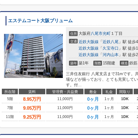
エステムコート大阪プリューム
大阪府
八尾市
光町
１丁目
住所
交通
近鉄大阪線
「
近鉄八尾
」駅 徒歩
近鉄大阪線
「
久宝寺口
」駅 徒歩1
近鉄大阪線
「
河内山本
」駅 徒歩2
築1年
15階建
鉄筋
築年
階数
構造
三井住友銀行 八尾支店まで31mです
場などが揃っており、とても充実してい
す。付...
所在階
賃料
管理費・共益費
敷金
礼金
間取り
8.95
万円
0ヶ月
5階
11,000円
1ヶ月
1DK
9.05
万円
0ヶ月
7階
11,000円
1ヶ月
1DK
9.25
万円
0ヶ月
11階
11,000円
1ヶ月
1DK