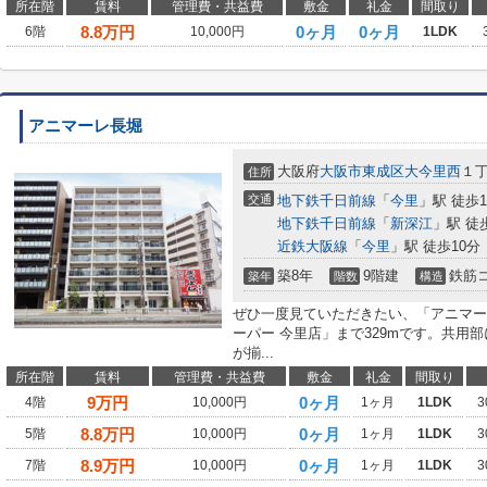
所在階
賃料
管理費・共益費
敷金
礼金
間取り
8.8
万円
0ヶ月
0ヶ月
6階
10,000円
1LDK
アニマーレ長堀
大阪府
大阪市東成区
大今里西
１
住所
交通
地下鉄千日前線
「
今里
」駅 徒歩
地下鉄千日前線
「
新深江
」駅 徒
近鉄大阪線
「
今里
」駅 徒歩10分
築8年
9階建
鉄筋
築年
階数
構造
ぜひ一度見ていただきたい、「アニマー
ーパー 今里店」まで329mです。共用
が揃...
所在階
賃料
管理費・共益費
敷金
礼金
間取り
9
万円
0ヶ月
4階
10,000円
1ヶ月
1LDK
3
8.8
万円
0ヶ月
5階
10,000円
1ヶ月
1LDK
3
8.9
万円
0ヶ月
7階
10,000円
1ヶ月
1LDK
3