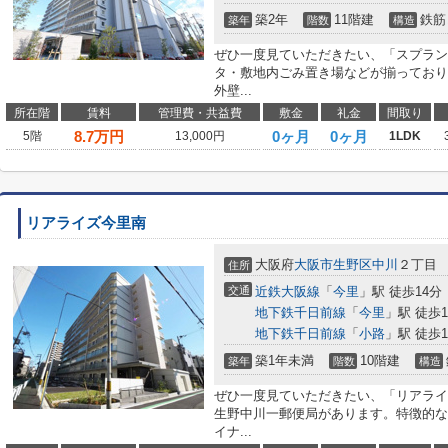
築2年
11階建
鉄筋
築年
階数
構造
ぜひ一度見ていただきたい、「スプラン
タ・敷地内ごみ置き場などが揃っており
外壁...
所在階
賃料
管理費・共益費
敷金
礼金
間取り
8.7
万円
0ヶ月
0ヶ月
5階
13,000円
1LDK
リアライズ今里南
大阪府
大阪市生野区
中川
２丁目
住所
交通
近鉄大阪線
「
今里
」駅 徒歩14分
地下鉄千日前線
「
今里
」駅 徒歩1
地下鉄千日前線
「
小路
」駅 徒歩1
築1年未満
10階建
築年
階数
構造
ぜひ一度見ていただきたい、「リアライ
生野中川一郵便局があります。特徴的な
イナ...