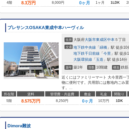
8.3
万円
0ヶ月
4階
8,000円
1ヶ月
1LDK
2
プレサンスOSAKA東成中本ハーヴィル
大阪府
大阪市東成区
中本
５丁目
住所
交通
地下鉄中央線
「
緑橋
」駅 徒歩10
地下鉄千日前線
「
今里
」駅 徒歩1
大阪環状線
「
玉造
」駅 徒歩14分
築1年
10階建
鉄筋
築年
階数
構造
近くにはファミリーマート 大今里西一丁
物に便利です。共用部には敷地内ごみ置
す。...
所在階
賃料
管理費・共益費
敷金
礼金
間取り
8.575
万円
0ヶ月
5階
8,250円
10万円
1DK
Dimora難波