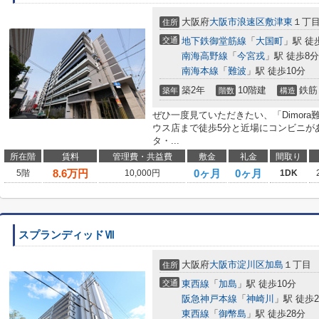
大阪府
大阪市浪速区
敷津東
１丁
住所
交通
地下鉄御堂筋線
「
大国町
」駅 徒
南海高野線
「
今宮戎
」駅 徒歩8分
南海本線
「
難波
」駅 徒歩10分
築2年
10階建
鉄筋
築年
階数
構造
ぜひ一度見ていただきたい、「Dimor
ウス店まで徒歩5分と近場にコンビニが
タ・...
所在階
賃料
管理費・共益費
敷金
礼金
間取り
8.6
万円
0ヶ月
0ヶ月
5階
10,000円
1DK
スプランディッドⅦ
大阪府
大阪市淀川区
加島
１丁目
住所
交通
東西線
「
加島
」駅 徒歩10分
阪急神戸本線
「
神崎川
」駅 徒歩2
東西線
「
御幣島
」駅 徒歩28分