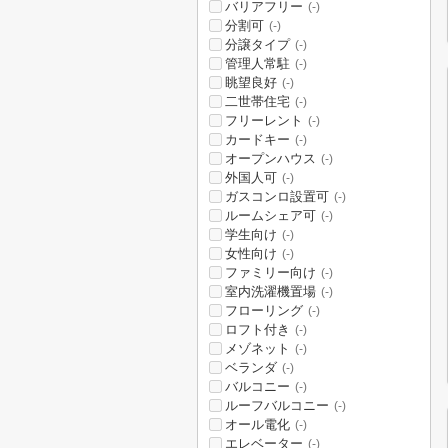
バリアフリー
(-)
分割可
(-)
分譲タイプ
(-)
管理人常駐
(-)
眺望良好
(-)
二世帯住宅
(-)
フリーレント
(-)
カードキー
(-)
オープンハウス
(-)
外国人可
(-)
ガスコンロ設置可
(-)
ルームシェア可
(-)
学生向け
(-)
女性向け
(-)
ファミリー向け
(-)
室内洗濯機置場
(-)
フローリング
(-)
ロフト付き
(-)
メゾネット
(-)
ベランダ
(-)
バルコニー
(-)
ルーフバルコニー
(-)
オール電化
(-)
エレベーター
(-)