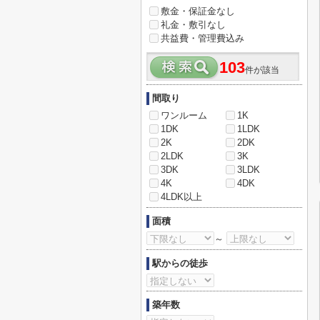
敷金・保証金なし
礼金・敷引なし
共益費・管理費込み
103
件が該当
間取り
ワンルーム
1K
1DK
1LDK
2K
2DK
2LDK
3K
3DK
3LDK
4K
4DK
4LDK以上
面積
～
駅からの徒歩
築年数