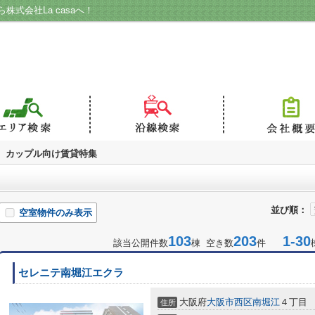
式会社La casaへ！
カップル向け賃貸特集
並び順：
空室物件のみ表示
103
203
1-30
該当公開件数
棟 空き数
件
セレニテ南堀江エクラ
大阪府
大阪市西区
南堀江
４丁目
住所