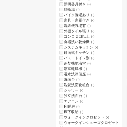
照明器具付き
(-)
駐輪場
(-)
バイク置場あり
(-)
家具・家電付き
(-)
洗濯機置場有
(-)
外観タイル張り
(-)
コンロ２口以上
(-)
食器洗い乾燥機
(-)
システムキッチン
(-)
対面式キッチン
(-)
バス・トイレ別
(-)
追焚機能浴室
(-)
浴室乾燥機
(-)
温水洗浄便座
(-)
洗面台
(-)
洗髪洗面化粧台
(-)
シャワー
(-)
独立洗面台
(-)
エアコン
(-)
床暖房
(-)
床下収納
(-)
ウォークインクロゼット
(-)
ウォークインシューズクロゼット