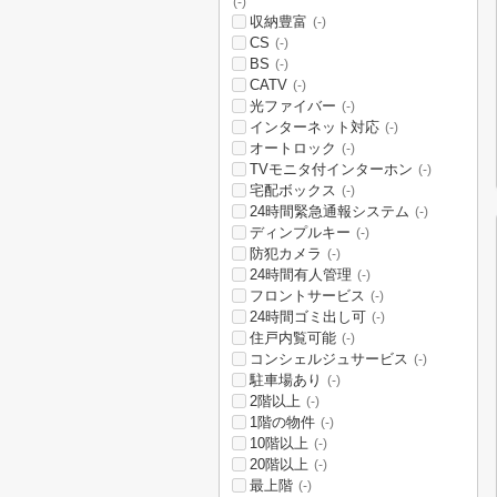
(-)
収納豊富
(-)
CS
(-)
BS
(-)
CATV
(-)
光ファイバー
(-)
インターネット対応
(-)
オートロック
(-)
TVモニタ付インターホン
(-)
宅配ボックス
(-)
24時間緊急通報システム
(-)
ディンプルキー
(-)
防犯カメラ
(-)
24時間有人管理
(-)
フロントサービス
(-)
24時間ゴミ出し可
(-)
住戸内覧可能
(-)
コンシェルジュサービス
(-)
駐車場あり
(-)
2階以上
(-)
1階の物件
(-)
10階以上
(-)
20階以上
(-)
最上階
(-)