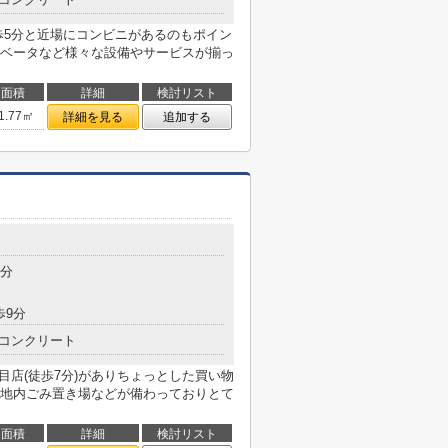
歩5分と近場にコンビニがあるのもポイン
ベータなど様々な設備やサービスが揃っ
面積
詳細
検討リスト
1.77㎡
詳細を見る
追加する
3分
歩9分
コンクリート
目店(徒歩7分)がありちょっとした買い物
地内ごみ置き場などが備わっておりとて
面積
詳細
検討リスト