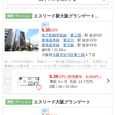
エスリード新大阪グランゲートノース
賃貸 | マンション
敷0
5.35
万円
地下鉄御堂筋線
「
東三国
」駅 徒歩5分
東海道本線
「
東淀川
」駅 徒歩15分
東海道本線
「
新大阪
」駅 徒歩15分
築5年 / 21.00㎡
大阪府
大阪市淀川区
東三国
４丁目
歩いて423mの場所に、業務スーパー新大阪三国店があります。共用部には
敷地内ごみ置き場・エレベータなど様々な設備やサービスが揃っているので
便利です。徒歩5分の位置に駅がある物件...
5.35
万
円
(管理費等：8,000円 )
0ヶ月
12.7万円
敷金
礼金
2階 / 1K / 21.00㎡
エスリード大阪グランゲート
賃貸 | マンション
敷0