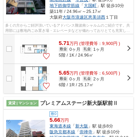
地下鉄御堂筋線
「
大国町
」駅 徒歩10分
築11年 / 24.96㎡～25.17㎡
大阪府
大阪市浪速区
恵美須西
１丁目
多くの方からご好評頂いているアドバンス難波南シャルムのご紹介です。共
用部には敷地内ごみ置き場・エレベータなどが備わっておりとても充実して
います。2駅利用できるので電車をよく...
5.71
万
円
(管理費等：9,900円 )
0ヶ月
1ヶ月
敷金
礼金
5階 / 1K / 24.96㎡
5.65
万
円
(管理費等：6,500円 )
0ヶ月
2ヶ月
敷金
礼金
6階 / 1R / 25.17㎡
プレミアムステージ新大阪駅前Ⅱ
賃貸 | マンション
敷0
5.66
万円
東海道本線
「
新大阪
」駅 徒歩8分
阪急京都本線
「
崇禅寺
」駅 徒歩10分