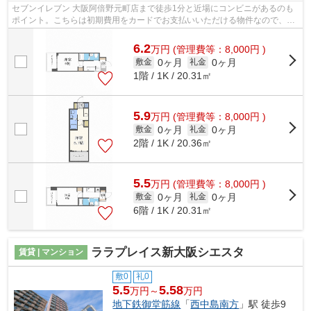
セブンイレブン 大阪阿倍野元町店まで徒歩1分と近場にコンビニがあるのも
ポイント。こちらは初期費用をカードでお支払いいただける物件なので、支
払い手続きの手間が省けます。造りと...
6.2
万
円
(管理費等：8,000円 )
0ヶ月
0ヶ月
敷金
礼金
1階 / 1K / 20.31㎡
5.9
万
円
(管理費等：8,000円 )
0ヶ月
0ヶ月
敷金
礼金
2階 / 1K / 20.36㎡
5.5
万
円
(管理費等：8,000円 )
0ヶ月
0ヶ月
敷金
礼金
6階 / 1K / 20.31㎡
ララプレイス新大阪シエスタ
賃貸 | マンション
敷0
礼0
5.5
5.58
万円～
万円
地下鉄御堂筋線
「
西中島南方
」駅 徒歩9