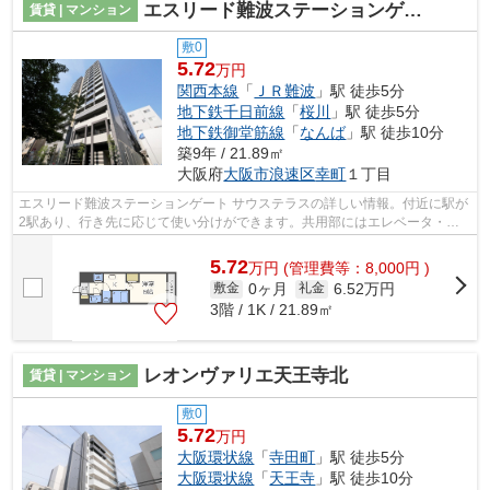
エスリード難波ステーションゲート サウステラス
賃貸 | マンション
敷0
5.72
万円
関西本線
「
ＪＲ難波
」駅 徒歩5分
地下鉄千日前線
「
桜川
」駅 徒歩5分
地下鉄御堂筋線
「
なんば
」駅 徒歩10分
築9年 / 21.89㎡
大阪府
大阪市浪速区
幸町
１丁目
エスリード難波ステーションゲート サウステラスの詳しい情報。付近に駅が
2駅あり、行き先に応じて使い分けができます。共用部にはエレベータ・敷
地内ごみ置き場など様々な設備やサー...
5.72
万
円
(管理費等：8,000円 )
0ヶ月
6.52万円
敷金
礼金
3階 / 1K / 21.89㎡
レオンヴァリエ天王寺北
賃貸 | マンション
敷0
5.72
万円
大阪環状線
「
寺田町
」駅 徒歩5分
大阪環状線
「
天王寺
」駅 徒歩10分