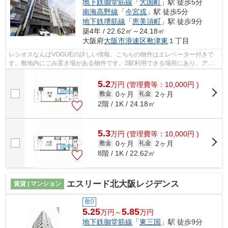
地下鉄御堂筋線
「
大国町
」駅 徒歩5分
南海高野線
「
今宮戎
」駅 徒歩5分
地下鉄堺筋線
「
恵美須町
」駅 徒歩9分
築4年 / 22.62㎡～24.18㎡
大阪府
大阪市浪速区
敷津東
１丁目
レシオスなんばVOGUEの詳しい情報。こちらの物件はエレベーター付きで
す。敷地内にごみ置き場がある物件です。2駅利用できる場所にあり、アク
セスが便利です。大阪市浪速区エリアにあ...
5.2
万
円
(管理費等：10,000円 )
0ヶ月
2ヶ月
敷金
礼金
2階 / 1K / 24.18㎡
5.3
万
円
(管理費等：10,000円 )
0ヶ月
2ヶ月
敷金
礼金
8階 / 1K / 22.62㎡
エスリード北大阪レジデンス
賃貸 | マンション
敷0
5.25
5.85
万円～
万円
地下鉄御堂筋線
「
東三国
」駅 徒歩9分