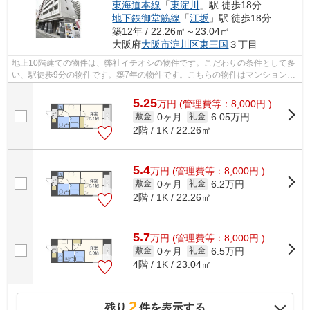
東海道本線
「
東淀川
」駅 徒歩18分
地下鉄御堂筋線
「
江坂
」駅 徒歩18分
築12年 / 22.26㎡～23.04㎡
大阪府
大阪市淀川区
東三国
３丁目
地上10階建ての物件は、弊社イチオシの物件です。こだわりの条件として多
い、駅徒歩9分の物件です。築7年の物件です。こちらの物件はマンションで
す。ホームズ・ライフには、大阪市淀...
5.25
万
円
(管理費等：8,000円 )
0ヶ月
6.05万円
敷金
礼金
2階 / 1K / 22.26㎡
5.4
万
円
(管理費等：8,000円 )
0ヶ月
6.2万円
敷金
礼金
2階 / 1K / 22.26㎡
5.7
万
円
(管理費等：8,000円 )
0ヶ月
6.5万円
敷金
礼金
4階 / 1K / 23.04㎡
2
残り
件を表示する