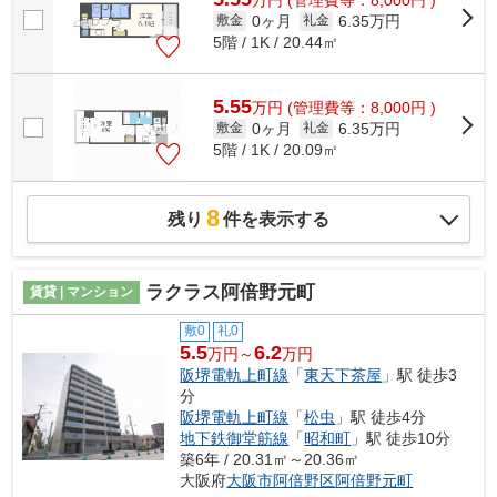
0ヶ月
6.35万円
敷金
礼金
5階 / 1K / 20.44㎡
5.55
万
円
(管理費等：8,000円 )
0ヶ月
6.35万円
敷金
礼金
5階 / 1K / 20.09㎡
8
残り
件を表示する
ラクラス阿倍野元町
賃貸 | マンション
敷0
礼0
5.5
6.2
万円～
万円
阪堺電軌上町線
「
東天下茶屋
」駅 徒歩3
分
阪堺電軌上町線
「
松虫
」駅 徒歩4分
地下鉄御堂筋線
「
昭和町
」駅 徒歩10分
築6年 / 20.31㎡～20.36㎡
大阪府
大阪市阿倍野区
阿倍野元町