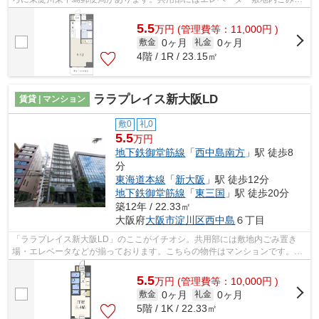
き場などが揃っております。地上12階建...
5.5
万
円
(管理費等：11,000円 )
0ヶ月
0ヶ月
敷金
礼金
4階 / 1R / 23.15㎡
ララプレイス新大阪LD
賃貸 | マンション
敷0
礼0
5.5
万円
地下鉄御堂筋線
「
西中島南方
」駅 徒歩8
分
東海道本線
「
新大阪
」駅 徒歩12分
地下鉄御堂筋線
「
東三国
」駅 徒歩20分
築12年 / 22.33㎡
大阪府
大阪市淀川区
西中島
６丁目
「ララプレイス新大阪LD」のここがイチオシ。共用部には敷地内ごみ置き
場・エレベータなどが揃っております。こちらの物件はマンションです。通
勤やお出かけに便利な、徒歩8分に駅のあ...
5.5
万
円
(管理費等：10,000円 )
0ヶ月
0ヶ月
敷金
礼金
5階 / 1K / 22.33㎡