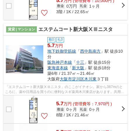
5.7
万
円
(管理費等：10,000円 )
0万円
1ヶ月
敷金
礼金
3階 / 1K / 22.65㎡
エステムコート新大阪ⅩⅢニスタ
賃貸 | マンション
敷0
礼0
5.7
万円
地下鉄御堂筋線
「
西中島南方
」駅 徒歩10
分
阪急神戸本線
「
十三
」駅 徒歩15分
東海道本線
「
新大阪
」駅 徒歩18分
築6年 / 21.37㎡～21.46㎡
大阪府
大阪市淀川区
木川東
３丁目
「エステムコート新大阪ⅩⅢニスタ」のここがイチオシ。家から387mのと
ころに、薬や日用品を買うのに便利なスギ薬局木川東店があります。共用部
には敷地内ごみ置き場・エレベータなどが...
5.7
万
円
(管理費等：7,970円 )
0ヶ月
0ヶ月
敷金
礼金
8階 / 1K / 21.46㎡