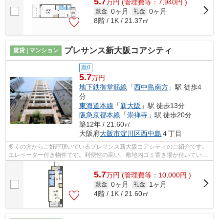
5.7
万
円
(管理費等：7,940円 )
0ヶ月
0ヶ月
敷金
礼金
8階 / 1K / 21.37㎡
プレサンス新大阪コアシティ
賃貸 | マンション
敷0
5.7
万円
地下鉄御堂筋線
「
西中島南方
」駅 徒歩4
分
東海道本線
「
新大阪
」駅 徒歩13分
阪急京都本線
「
崇禅寺
」駅 徒歩20分
築12年 / 21.60㎡
大阪府
大阪市淀川区
西中島
４丁目
多くの方からご好評頂いているプレサンス新大阪コアシティのご紹介です。
エレベーター付き物件です。利便性の高い、敷地内ゴミ置き場が付いていま
す。高ニーズな駅近の物件で、徒歩4分...
5.7
万
円
(管理費等：10,000円 )
0ヶ月
1ヶ月
敷金
礼金
4階 / 1K / 21.60㎡