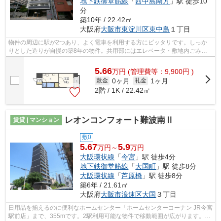
地下鉄御堂筋線
「
西中島南方
」駅 徒歩10
分
築10年 / 22.42㎡
大阪府
大阪市東淀川区
東中島
１丁目
物件の周辺に駅が2つあり、よく電車を利用する方にピッタリです。しっか
りとした造りが自慢の築8年の物件。共用部にはエレベータ・敷地内ごみ置
き場などが揃っております。新たな回線...
5.66
万
円
(管理費等：9,900円 )
0ヶ月
1ヶ月
敷金
礼金
2階 / 1K / 22.42㎡
レオンコンフォート難波南Ⅱ
賃貸 | マンション
敷0
5.67
5.9
万円～
万円
大阪環状線
「
今宮
」駅 徒歩4分
地下鉄御堂筋線
「
大国町
」駅 徒歩8分
大阪環状線
「
芦原橋
」駅 徒歩8分
築6年 / 21.61㎡
大阪府
大阪市浪速区
大国
３丁目
日用品を揃えるのに便利なホームセンター「ホームセンターコーナン JR今宮
駅前店」まで、355mです。2駅利用可能な物件で移動範囲が広がります。共