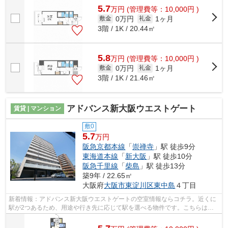
5.7
万
円
(管理費等：10,000円 )
0万円
1ヶ月
敷金
礼金
3階 / 1K / 20.44㎡
5.8
万
円
(管理費等：10,000円 )
0万円
1ヶ月
敷金
礼金
3階 / 1K / 21.46㎡
アドバンス新大阪ウエストゲート
賃貸 | マンション
敷0
5.7
万円
阪急京都本線
「
崇禅寺
」駅 徒歩9分
東海道本線
「
新大阪
」駅 徒歩10分
阪急千里線
「
柴島
」駅 徒歩13分
築9年 / 22.65㎡
大阪府
大阪市東淀川区
東中島
４丁目
新着情報：アドバンス新大阪ウエストゲートの空室情報ならコチラ。近くに
駅が2つあるため、用途や行き先に応じて駅を選べる物件です。こちらは初
期費用をカードでお支払いいただける物...