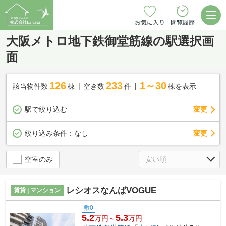
お気に入り
閲覧履歴
大阪メトロ地下鉄御堂筋線の駅選択画
面
126
233
1～30
該当物件数
棟
空き数
件
棟を表示
駅で絞り込む
変更
変更
絞り込み条件：
なし
空室のみ
レシオスなんばVOGUE
賃貸 | マンション
敷0
5.2
5.3
万円～
万円