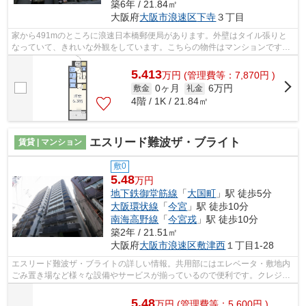
築6年 / 21.84㎡
大阪府
大阪市浪速区
下寺
３丁目
家から491mのところに浪速日本橋郵便局があります。外壁はタイル張りと
なっていて、きれいな外観をしています。こちらの物件はマンションです。
ご利用可能な駅が2つあり、行き先に応じ...
5.413
万
円
(管理費等：7,870円 )
0ヶ月
6万円
敷金
礼金
4階 / 1K / 21.84㎡
エスリード難波ザ・ブライト
賃貸 | マンション
敷0
5.48
万円
地下鉄御堂筋線
「
大国町
」駅 徒歩5分
大阪環状線
「
今宮
」駅 徒歩10分
南海高野線
「
今宮戎
」駅 徒歩10分
築2年 / 21.51㎡
大阪府
大阪市浪速区
敷津西
１丁目1-28
エスリード難波ザ・ブライトの詳しい情報。共用部にはエレベータ・敷地内
ごみ置き場など様々な設備やサービスが揃っているので便利です。クレジッ
トカードで初期費用がお支払いいただ...
5.48
万
円
(管理費等：5,600円 )