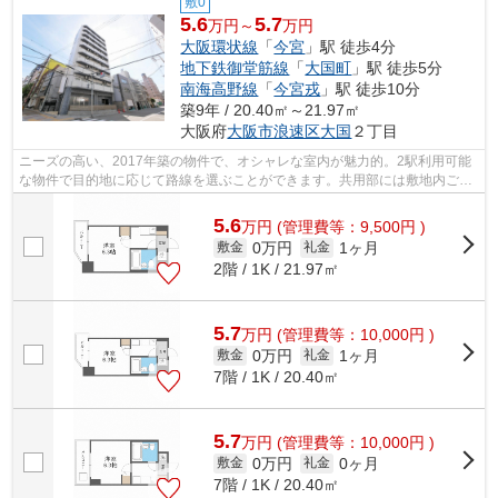
敷0
5.6
5.7
万円～
万円
大阪環状線
「
今宮
」駅 徒歩4分
地下鉄御堂筋線
「
大国町
」駅 徒歩5分
南海高野線
「
今宮戎
」駅 徒歩10分
築9年 / 20.40㎡～21.97㎡
大阪府
大阪市浪速区
大国
２丁目
ニーズの高い、2017年築の物件で、オシャレな室内が魅力的。2駅利用可能
な物件で目的地に応じて路線を選ぶことができます。共用部には敷地内ごみ
置き場・エレベータなどが備わっており...
5.6
万
円
(管理費等：9,500円 )
0万円
1ヶ月
敷金
礼金
2階 / 1K / 21.97㎡
5.7
万
円
(管理費等：10,000円 )
0万円
1ヶ月
敷金
礼金
7階 / 1K / 20.40㎡
5.7
万
円
(管理費等：10,000円 )
0万円
0ヶ月
敷金
礼金
7階 / 1K / 20.40㎡