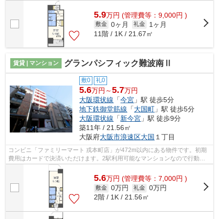
5.9
万
円
(管理費等：9,000円 )
0ヶ月
1ヶ月
敷金
礼金
11階 / 1K / 21.67㎡
グランパシフィック難波南Ⅱ
賃貸 | マンション
敷0
礼0
5.6
5.7
万円～
万円
大阪環状線
「
今宮
」駅 徒歩5分
地下鉄御堂筋線
「
大国町
」駅 徒歩5分
大阪環状線
「
新今宮
」駅 徒歩9分
築11年 / 21.56㎡
大阪府
大阪市浪速区
大国
１丁目
コンビニ「ファミリーマート 戎本町店」が472m以内にある物件です。初期
費用はカードで決済いただけます。2駅利用可能なマンションなので行動範
囲も広がります。駅から徒歩5分というア...
5.6
万
円
(管理費等：7,000円 )
0万円
0万円
敷金
礼金
2階 / 1K / 21.56㎡