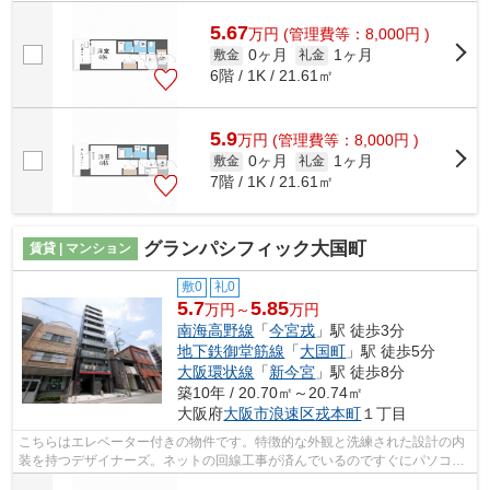
用部にはエレベータ・敷地内ごみ置き...
5.67
万
円
(管理費等：8,000円 )
0ヶ月
1ヶ月
敷金
礼金
6階 / 1K / 21.61㎡
5.9
万
円
(管理費等：8,000円 )
0ヶ月
1ヶ月
敷金
礼金
7階 / 1K / 21.61㎡
グランパシフィック大国町
賃貸 | マンション
敷0
礼0
5.7
5.85
万円～
万円
南海高野線
「
今宮戎
」駅 徒歩3分
地下鉄御堂筋線
「
大国町
」駅 徒歩5分
大阪環状線
「
新今宮
」駅 徒歩8分
築10年 / 20.70㎡～20.74㎡
大阪府
大阪市浪速区
戎本町
１丁目
こちらはエレベーター付きの物件です。特徴的な外観と洗練された設計の内
装を持つデザイナーズ。ネットの回線工事が済んでいるのですぐにパソコン
が使えます。周辺には、徒歩3分で利用...