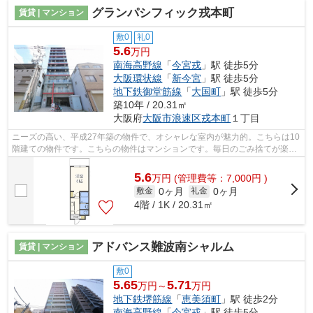
グランパシフィック戎本町
賃貸 | マンション
敷0
礼0
5.6
万円
南海高野線
「
今宮戎
」駅 徒歩5分
大阪環状線
「
新今宮
」駅 徒歩5分
地下鉄御堂筋線
「
大国町
」駅 徒歩5分
築10年 / 20.31㎡
大阪府
大阪市浪速区
戎本町
１丁目
ニーズの高い、平成27年築の物件で、オシャレな室内が魅力的。こちらは10
階建ての物件です。こちらの物件はマンションです。毎日のごみ捨てが楽に
なる敷地内ごみ置き場。ホームズ・ラ...
5.6
万
円
(管理費等：7,000円 )
0ヶ月
0ヶ月
敷金
礼金
4階 / 1K / 20.31㎡
アドバンス難波南シャルム
賃貸 | マンション
敷0
5.65
5.71
万円～
万円
地下鉄堺筋線
「
恵美須町
」駅 徒歩2分
南海高野線
「
今宮戎
」駅 徒歩5分