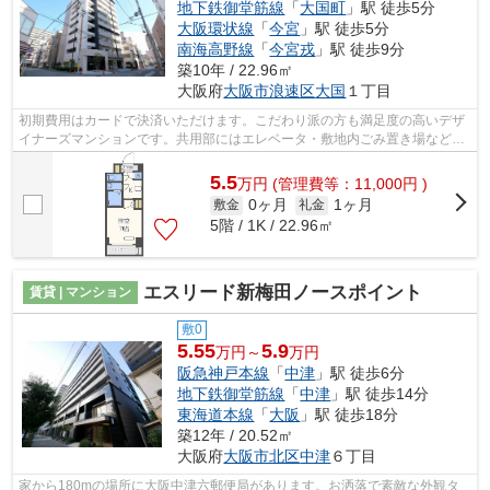
地下鉄御堂筋線
「
大国町
」駅 徒歩5分
大阪環状線
「
今宮
」駅 徒歩5分
南海高野線
「
今宮戎
」駅 徒歩9分
築10年 / 22.96㎡
大阪府
大阪市浪速区
大国
１丁目
初期費用はカードで決済いただけます。こだわり派の方も満足度の高いデザ
イナーズマンションです。共用部にはエレベータ・敷地内ごみ置き場などが
揃っており、とても充実しています。...
5.5
万
円
(管理費等：11,000円 )
0ヶ月
1ヶ月
敷金
礼金
5階 / 1K / 22.96㎡
エスリード新梅田ノースポイント
賃貸 | マンション
敷0
5.55
5.9
万円～
万円
阪急神戸本線
「
中津
」駅 徒歩6分
地下鉄御堂筋線
「
中津
」駅 徒歩14分
東海道本線
「
大阪
」駅 徒歩18分
築12年 / 20.52㎡
大阪府
大阪市北区
中津
６丁目
家から180mの場所に大阪中津六郵便局があります。お洒落で素敵な外観タ