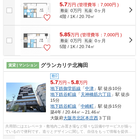
5.7
万
円
(管理費等：7,000円 )
0万円
0ヶ月
敷金
礼金
4階 / 1K / 20.70㎡
5.85
万
円
(管理費等：7,000円 )
0万円
0ヶ月
敷金
礼金
5階 / 1K / 20.74㎡
グランカリテ北梅田
賃貸 | マンション
敷0
5.7
5.8
万円～
万円
地下鉄御堂筋線
「
中津
」駅 徒歩10分
地下鉄谷町線
「
天神橋筋六丁目
」駅 徒歩
15分
地下鉄谷町線
「
中崎町
」駅 徒歩15分
築4年 / 20.44㎡～21.46㎡
大阪府
大阪市北区
本庄西
３丁目
共用部にはエレベータ・敷地内ごみ置き場など様々な設備やサービスが揃っ
ているので便利です。造りとデザインに関して、自信をもって情報を提供で
きるマンションです。2駅利用ができる...