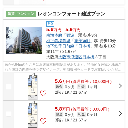
レオンコンフォート難波ブラン
賃貸 | マンション
敷0
5.6
5.9
万円～
万円
南海本線
「
難波
」駅 徒歩9分
地下鉄堺筋線
「
恵美須町
」駅 徒歩10分
地下鉄千日前線
「
日本橋
」駅 徒歩10分
築11年 / 21.67㎡
大阪府
大阪市浪速区
日本橋
３丁目
家から94mのところに浪速日本橋郵便局があります。特徴的な外観と洗練さ
れた設計の内装を持つデザイナーズ。初期費用をカードでお支払いいただけ
るので、カードで決済したい方にもおす...
5.6
万
円
(管理費等：10,000円 )
0ヶ月
1ヶ月
敷金
礼金
2階 / 1K / 21.67㎡
5.8
万
円
(管理費等：8,000円 )
0ヶ月
0ヶ月
敷金
礼金
3階 / 1K / 21.67㎡