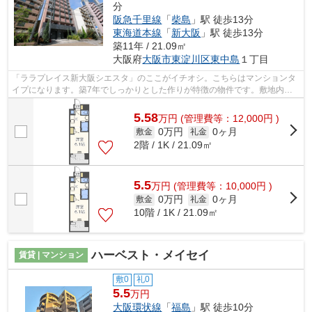
分
阪急千里線
「
柴島
」駅 徒歩13分
東海道本線
「
新大阪
」駅 徒歩13分
築11年 / 21.09㎡
大阪府
大阪市東淀川区
東中島
１丁目
「ララプレイス新大阪シエスタ」のここがイチオシ。こちらはマンションタ
イプになります。築7年でしっかりとした作りが特徴の物件です。敷地内に
はごみ置き場も設置されています。でき...
5.58
万
円
(管理費等：12,000円 )
0万円
0ヶ月
敷金
礼金
2階 / 1K / 21.09㎡
5.5
万
円
(管理費等：10,000円 )
0万円
0ヶ月
敷金
礼金
10階 / 1K / 21.09㎡
ハーベスト・メイセイ
賃貸 | マンション
敷0
礼0
5.5
万円
大阪環状線
「
福島
」駅 徒歩10分