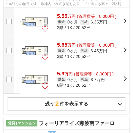
イル張りの物件です。敷地内ごみ置き場もあり、ゴミ捨ても楽々。2駅利用
できる場所にあり、アクセスが便利です。...
5.55
万
円
(管理費等：8,000円 )
0ヶ月
6.35万円
敷金
礼金
2階 / 1K / 20.52㎡
5.65
万
円
(管理費等：8,000円 )
0ヶ月
6.45万円
敷金
礼金
3階 / 1K / 20.52㎡
5.9
万
円
(管理費等：8,000円 )
0ヶ月
6.7万円
敷金
礼金
6階 / 1K / 20.52㎡
2
残り
件を表示する
フォーリアライズ難波南ファーロ
賃貸 | マンション