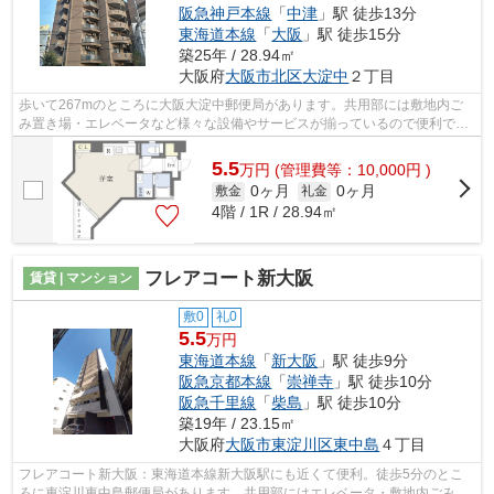
阪急神戸本線
「
中津
」駅 徒歩13分
東海道本線
「
大阪
」駅 徒歩15分
築25年 / 28.94㎡
大阪府
大阪市北区
大淀中
２丁目
歩いて267mのところに大阪大淀中郵便局があります。共用部には敷地内ご
み置き場・エレベータなど様々な設備やサービスが揃っているので便利で
す。デザイナーズ物件は非日常的なライフ...
5.5
万
円
(管理費等：10,000円 )
0ヶ月
0ヶ月
敷金
礼金
4階 / 1R / 28.94㎡
フレアコート新大阪
賃貸 | マンション
敷0
礼0
5.5
万円
東海道本線
「
新大阪
」駅 徒歩9分
阪急京都本線
「
崇禅寺
」駅 徒歩10分
阪急千里線
「
柴島
」駅 徒歩10分
築19年 / 23.15㎡
大阪府
大阪市東淀川区
東中島
４丁目
フレアコート新大阪：東海道本線新大阪駅にも近くて便利。徒歩5分のとこ
ろに東淀川東中島郵便局があります。共用部にはエレベータ・敷地内ごみ置