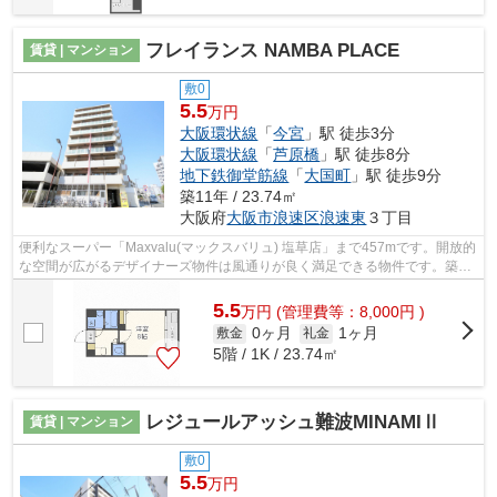
フレイランス NAMBA PLACE
賃貸 | マンション
敷0
5.5
万円
大阪環状線
「
今宮
」駅 徒歩3分
大阪環状線
「
芦原橋
」駅 徒歩8分
地下鉄御堂筋線
「
大国町
」駅 徒歩9分
築11年 / 23.74㎡
大阪府
大阪市浪速区
浪速東
３丁目
便利なスーパー「Maxvalu(マックスバリュ) 塩草店」まで457mです。開放的
な空間が広がるデザイナーズ物件は風通りが良く満足できる物件です。築7
年の設備が充実した物件となっています...
5.5
万
円
(管理費等：8,000円 )
0ヶ月
1ヶ月
敷金
礼金
5階 / 1K / 23.74㎡
レジュールアッシュ難波MINAMIⅡ
賃貸 | マンション
敷0
5.5
万円