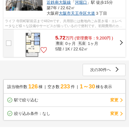
近鉄南大阪線
「
河堀口
」駅 徒歩15分
築7年 / 22.62㎡
大阪府
大阪市天王寺区
大道
３丁目
ライフ 寺田町駅前店まで482mです。共用部には敷地内ごみ置き場・エレベ
ータなど様々な設備やサービスが揃っているので便利です。初期費用のカー
ド決済ができます。こちらの物件はマン...
5.72
万
円
(管理費等：9,200円 )
0ヶ月
1ヶ月
敷金
礼金
5階 / 1K / 22.62㎡
次の30件へ
126
233
1～30
該当物件数
棟
空き数
件
棟を表示
駅で絞り込む
変更
変更
絞り込み条件：
なし