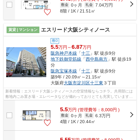
0ヶ月
7.04万円
敷金
礼金
8階 / 1K / 21.51㎡
エスリード大阪シティノース
賃貸 | マンション
敷0
5.5
6.87
万円～
万円
阪急神戸本線
「
十三
」駅 徒歩9分
地下鉄御堂筋線
「
西中島南方
」駅 徒歩19
分
阪急宝塚本線
「
十三
」駅 徒歩9分
築9年 / 20.09㎡～21.15㎡
大阪府
大阪市淀川区
十三東
３丁目
新着情報：エスリード大阪シティノースの空室情報ならコチラ。共用部には
敷地内ごみ置き場・エレベータなどが備わっておりとても充実しています。
外壁にはタイルが張られてあり、印象...
5.5
万
円
(管理費等：8,000円 )
0ヶ月
6.3万円
敷金
礼金
4階 / 1K / 20.44㎡
5.55
万
円
(管理費等：8,000円 )