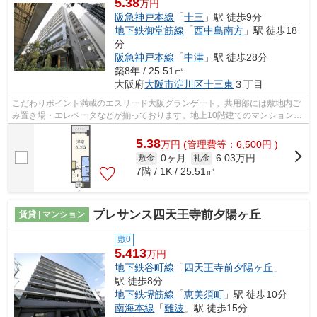
5.38
万円
阪急神戸本線
「
十三
」駅 徒歩9分
地下鉄御堂筋線
「
西中島南方
」駅 徒歩18
分
阪急神戸本線
「
中津
」駅 徒歩28分
築8年 / 25.51㎡
大阪府
大阪市淀川区
十三東
３丁目
こだわりポイント満載のエスリード大阪グランゲート。共用部には敷地内ご
み置き場・エレベータなどが揃っております。地上10階建てのマンション。
こちらの物件はマンションです。とて...
5.38
万
円
(管理費等：6,500円 )
0ヶ月
6.03万円
敷金
礼金
7階 / 1K / 25.51㎡
プレサンス四天王寺前夕陽ヶ丘
賃貸 | マンション
敷0
5.413
万円
地下鉄谷町線
「
四天王寺前夕陽ヶ丘
」
駅 徒歩8分
地下鉄堺筋線
「
恵美須町
」駅 徒歩10分
南海本線
「
難波
」駅 徒歩15分