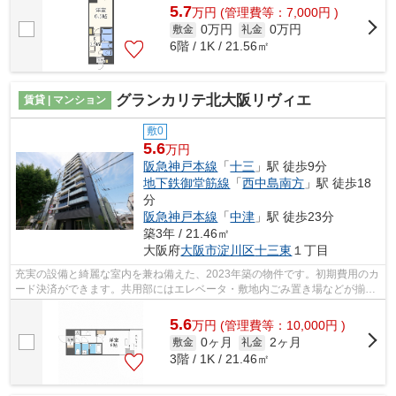
5.7
万
円
(管理費等：7,000円 )
0万円
0万円
敷金
礼金
6階 / 1K / 21.56㎡
グランカリテ北大阪リヴィエ
賃貸 | マンション
敷0
5.6
万円
阪急神戸本線
「
十三
」駅 徒歩9分
地下鉄御堂筋線
「
西中島南方
」駅 徒歩18
分
阪急神戸本線
「
中津
」駅 徒歩23分
築3年 / 21.46㎡
大阪府
大阪市淀川区
十三東
１丁目
充実の設備と綺麗な室内を兼ね備えた、2023年築の物件です。初期費用のカ
ード決済ができます。共用部にはエレベータ・敷地内ごみ置き場などが揃っ
ております。高速なネット回線が導入...
5.6
万
円
(管理費等：10,000円 )
0ヶ月
2ヶ月
敷金
礼金
3階 / 1K / 21.46㎡