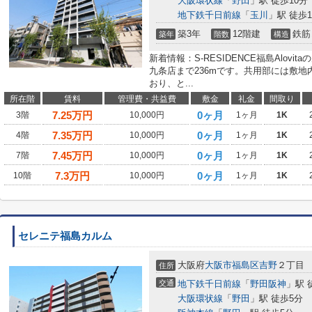
大阪環状線
「
野田
」駅 徒歩10分
地下鉄千日前線
「
玉川
」駅 徒歩1
築3年
12階建
鉄筋
築年
階数
構造
新着情報：S-RESIDENCE福島Alov
九条店まで236mです。共用部には敷
おり、と...
所在階
賃料
管理費・共益費
敷金
礼金
間取り
7.25
万円
0ヶ月
3階
10,000円
1ヶ月
1K
7.35
万円
0ヶ月
4階
10,000円
1ヶ月
1K
7.45
万円
0ヶ月
7階
10,000円
1ヶ月
1K
7.3
万円
0ヶ月
10階
10,000円
1ヶ月
1K
セレニテ福島カルム
大阪府
大阪市福島区
吉野
２丁目
住所
交通
地下鉄千日前線
「
野田阪神
」駅 
大阪環状線
「
野田
」駅 徒歩5分