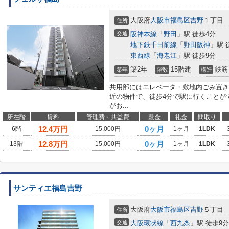
大阪府
大阪市福島区
吉野
１丁目
住所
交通
阪神本線
「
野田
」駅 徒歩4分
地下鉄千日前線
「
野田阪神
」駅 
東西線
「
海老江
」駅 徒歩9分
築2年
15階建
鉄筋
築年
階数
構造
共用部にはエレベータ・敷地内ごみ置き
近の物件で、徒歩4分で駅に行くことが
がお...
所在階
賃料
管理費・共益費
敷金
礼金
間取り
12.4
万円
0ヶ月
6階
15,000円
1ヶ月
1LDK
12.8
万円
0ヶ月
13階
15,000円
1ヶ月
1LDK
サンティエ福島吉野
大阪府
大阪市福島区
吉野
５丁目
住所
交通
大阪環状線
「
西九条
」駅 徒歩9分