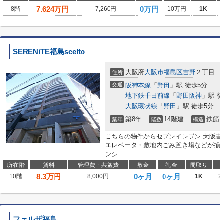
7.624
万円
0万円
8階
7,260円
10万円
1K
SERENiTE福島scelto
大阪府
大阪市福島区
吉野
２丁目
住所
交通
阪神本線
「
野田
」駅 徒歩5分
地下鉄千日前線
「
野田阪神
」駅 
大阪環状線
「
野田
」駅 徒歩5分
築8年
14階建
鉄筋
築年
階数
構造
こちらの物件からセブンイレブン 大阪吉
エレベータ・敷地内ごみ置き場などが揃
ンシ...
所在階
賃料
管理費・共益費
敷金
礼金
間取り
8.3
万円
0ヶ月
0ヶ月
10階
8,000円
1K
フェルザ福島