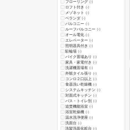
フローリング
(-)
ロフト付き
(-)
メゾネット
(-)
ベランダ
(-)
バルコニー
(-)
ルーフバルコニー
(-)
オール電化
(-)
エレベーター
(-)
照明器具付き
(-)
駐輪場
(-)
バイク置場あり
(-)
家具・家電付き
(-)
洗濯機置場有
(-)
外観タイル張り
(-)
コンロ２口以上
(-)
食器洗い乾燥機
(-)
システムキッチン
(-)
対面式キッチン
(-)
バス・トイレ別
(-)
追焚機能浴室
(-)
浴室乾燥機
(-)
温水洗浄便座
(-)
洗面台
(-)
洗髪洗面化粧台
(-)