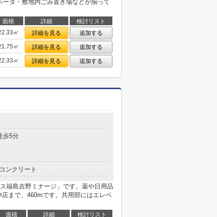
レベータ・敷地内ごみ置き場などが揃って
面積
詳細
検討リスト
22.33㎡
詳細を見る
追加する
21.75㎡
詳細を見る
追加する
22.33㎡
詳細を見る
追加する
徒歩5分
コンクリート
ス福島吉野ミナージ」です。薬や日用品
店まで、460mです。共用部にはエレベ
面積
詳細
検討リスト