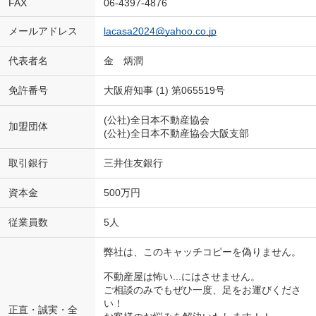
FAX
06-4397-4876
メールアドレス
lacasa2024@yahoo.co.jp
代表者名
金 炳潤
免許番号
大阪府知事 (1) 第065519号
(公社)全日本不動産協会
加盟団体
(公社)全日本不動産協会大阪支部
取引銀行
三井住友銀行
資本金
500万円
従業員数
5人
弊社は、このキャッチコピーを偽りません。
不動産屋は怖い...にはさせません。
ご相談のみでもぜひ一度、足をお運びくださ
い！
正直・誠実・全