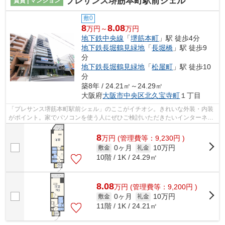
プレサンス堺筋本町駅前シェル
賃貸 | マンション
敷0
8
8.08
万円～
万円
地下鉄中央線
「
堺筋本町
」駅 徒歩4分
地下鉄長堀鶴見緑地
「
長堀橋
」駅 徒歩9
分
地下鉄長堀鶴見緑地
「
松屋町
」駅 徒歩10
分
築8年 / 24.21㎡～24.29㎡
大阪府
大阪市中央区
北久宝寺町
１丁目
「プレサンス堺筋本町駅前シェル」のここがイチオシ。きれいな外装・内装
がポイント。家でパソコンを使う人にぜひご検討いただきたいインターネッ
ト有り物件です。徒歩4分に駅がある物...
8
万
円
(管理費等：9,230円 )
0ヶ月
10万円
敷金
礼金
10階 / 1K / 24.29㎡
8.08
万
円
(管理費等：9,200円 )
0ヶ月
10万円
敷金
礼金
11階 / 1K / 24.21㎡