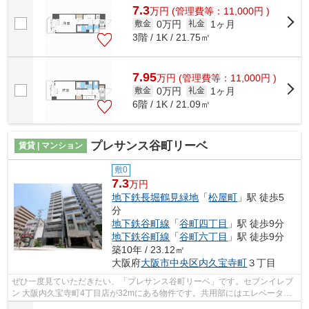
7.3
万
円
(管理費等：11,000円 )
0万円
1ヶ月
敷金
礼金
3階 / 1K / 21.75㎡
7.95
万
円
(管理費等：11,000円 )
0万円
1ヶ月
敷金
礼金
6階 / 1K / 21.09㎡
プレサンス谷町リーベ
賃貸 | マンション
敷0
7.3
万円
地下鉄長堀鶴見緑地
「
松屋町
」駅 徒歩5
分
地下鉄谷町線
「
谷町四丁目
」駅 徒歩9分
地下鉄谷町線
「
谷町六丁目
」駅 徒歩9分
築10年 / 23.12㎡
大阪府
大阪市中央区
内久宝寺町
３丁目
ぜひ一度見ていただきたい、「プレサンス谷町リーベ」です。セブンイレブ
ン 大阪内久宝寺町4丁目店が32mにある物件です。共用部にはエレベータ・
敷地内ごみ置き場などが揃っており、と...