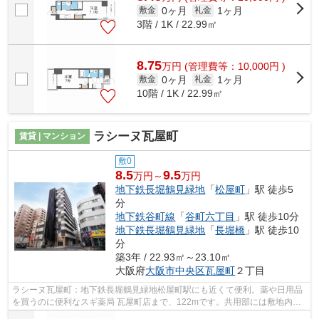
0ヶ月
1ヶ月
敷金
礼金
3階 / 1K / 22.99㎡
8.75
万
円
(管理費等：10,000円 )
0ヶ月
1ヶ月
敷金
礼金
10階 / 1K / 22.99㎡
ラシーヌ瓦屋町
賃貸 | マンション
敷0
8.5
9.5
万円～
万円
地下鉄長堀鶴見緑地
「
松屋町
」駅 徒歩5
分
地下鉄谷町線
「
谷町六丁目
」駅 徒歩10分
地下鉄長堀鶴見緑地
「
長堀橋
」駅 徒歩10
分
築3年 / 22.93㎡～23.10㎡
大阪府
大阪市中央区
瓦屋町
２丁目
ラシーヌ瓦屋町：地下鉄長堀鶴見緑地松屋町駅にも近くて便利。薬や日用品
を買うのに便利なスギ薬局 瓦屋町店まで、122mです。共用部には敷地内ご
み置き場・エレベータなど様々な設備や...