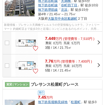
地下鉄谷町線
「
天満橋
」駅 徒歩5分
地下鉄谷町線
「
谷町四丁目
」駅 徒歩10分
地下鉄堺筋線
「
北浜
」駅 徒歩15分
築4年 / 21.45㎡～21.75㎡
大阪府
大阪市中央区
船越町
２丁目
新着情報：プレサンス天満橋ヴェルエラの空室情報ならコチラ。ファミリー
マート 釣鐘町店まで徒歩3分と近場にコンビニがあるのもポイント。共用部
にはエレベータ・敷地内ごみ置き場な...
7.449
万
円
(管理費等：7,510円 )
0万円
5万円
敷金
礼金
3階 / 1K / 21.75㎡
7.76
万
円
(管理費等：7,400円 )
0万円
10万円
敷金
礼金
5階 / 1K / 21.45㎡
プレサンス松屋町グレース
賃貸 | マンション
敷0
7.45
万円
地下鉄長堀鶴見緑地
「
松屋町
」駅 徒歩3