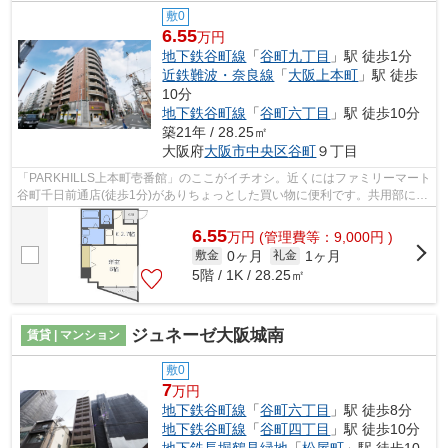
敷0
6.55
万円
地下鉄谷町線
「
谷町九丁目
」駅 徒歩1分
近鉄難波・奈良線
「
大阪上本町
」駅 徒歩
10分
地下鉄谷町線
「
谷町六丁目
」駅 徒歩10分
築21年 / 28.25㎡
大阪府
大阪市中央区
谷町
９丁目
「PARKHILLS上本町壱番館」のここがイチオシ。近くにはファミリーマート
谷町千日前通店(徒歩1分)がありちょっとした買い物に便利です。共用部には
エレベータ・敷地内ごみ置き場など様...
6.55
万
円
(管理費等：9,000円 )
0ヶ月
1ヶ月
敷金
礼金
5階 / 1K / 28.25㎡
ジュネーゼ大阪城南
賃貸 | マンション
敷0
7
万円
地下鉄谷町線
「
谷町六丁目
」駅 徒歩8分
地下鉄谷町線
「
谷町四丁目
」駅 徒歩10分
地下鉄長堀鶴見緑地
「
松屋町
」駅 徒歩10