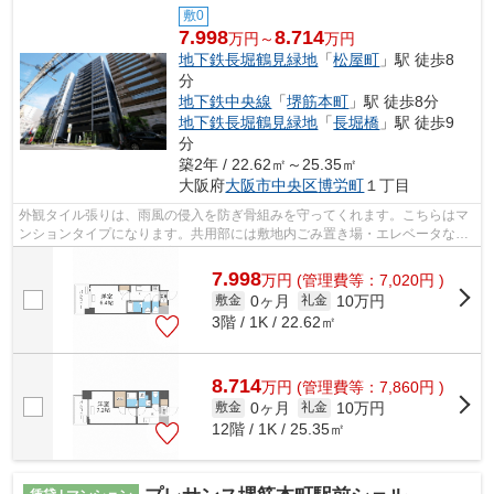
敷0
7.998
8.714
万円～
万円
地下鉄長堀鶴見緑地
「
松屋町
」駅 徒歩8
分
地下鉄中央線
「
堺筋本町
」駅 徒歩8分
地下鉄長堀鶴見緑地
「
長堀橋
」駅 徒歩9
分
築2年 / 22.62㎡～25.35㎡
大阪府
大阪市中央区
博労町
１丁目
外観タイル張りは、雨風の侵入を防ぎ骨組みを守ってくれます。こちらはマ
ンションタイプになります。共用部には敷地内ごみ置き場・エレベータなど
が揃っており、とても充実しています...
7.998
万
円
(管理費等：7,020円 )
0ヶ月
10万円
敷金
礼金
3階 / 1K / 22.62㎡
8.714
万
円
(管理費等：7,860円 )
0ヶ月
10万円
敷金
礼金
12階 / 1K / 25.35㎡