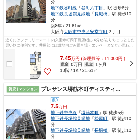
分
地下鉄谷町線
「
谷町六丁目
」駅 徒歩8分
地下鉄長堀鶴見緑地
「
長堀橋
」駅 徒歩10
分
築8年 / 21.61㎡
大阪府
大阪市中央区
安堂寺町
２丁目
近くにはファミリーマート 内久宝寺町四丁目店(徒歩4分)がありちょっとした
買い物に便利です。共用部には敷地内ごみ置き場・エレベータなどが備わっ
ておりとても充実しています。地上1...
7.45
万
円
(管理費等：11,000円 )
0万円
1ヶ月
敷金
礼金
13階 / 1K / 21.61㎡
プレサンス堺筋本町ディスティニー
賃貸 | マンション
敷0
7.5
万円
地下鉄中央線
「
堺筋本町
」駅 徒歩5分
地下鉄長堀鶴見緑地
「
松屋町
」駅 徒歩10
分
地下鉄長堀鶴見緑地
「
長堀橋
」駅 徒歩10
分