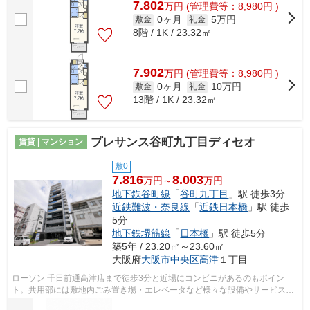
7.802
万
円
(管理費等：8,980円 )
0ヶ月
5万円
敷金
礼金
8階 / 1K / 23.32㎡
7.902
万
円
(管理費等：8,980円 )
0ヶ月
10万円
敷金
礼金
13階 / 1K / 23.32㎡
プレサンス谷町九丁目ディセオ
賃貸 | マンション
敷0
7.816
8.003
万円～
万円
地下鉄谷町線
「
谷町九丁目
」駅 徒歩3分
近鉄難波・奈良線
「
近鉄日本橋
」駅 徒歩
5分
地下鉄堺筋線
「
日本橋
」駅 徒歩5分
築5年 / 23.20㎡～23.60㎡
大阪府
大阪市中央区
高津
１丁目
ローソン 千日前通高津店まで徒歩3分と近場にコンビニがあるのもポイン
ト。共用部には敷地内ごみ置き場・エレベータなど様々な設備やサービスが
揃っているので便利です。初期費用をカ...