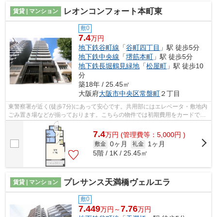
レオンコンフォート本町東
賃貸 | マンション
敷0
7.4
万円
地下鉄谷町線
「
谷町四丁目
」駅 徒歩5分
地下鉄中央線
「
堺筋本町
」駅 徒歩5分
地下鉄長堀鶴見緑地
「
松屋町
」駅 徒歩10
分
築18年 / 25.45㎡
大阪府
大阪市中央区
常盤町
２丁目
東警察署が近く(徒歩7分)にあって安心です。共用部にはエレベータ・敷地内
ごみ置き場などが揃っております。こちらの物件では初期費用をカードでお
支払いいただけます。15階建てで街並...
7.4
万
円
(管理費等：5,000円 )
0ヶ月
1ヶ月
敷金
礼金
5階 / 1K / 25.45㎡
プレサンス天満橋ヴェルエラ
賃貸 | マンション
敷0
7.449
7.76
万円～
万円