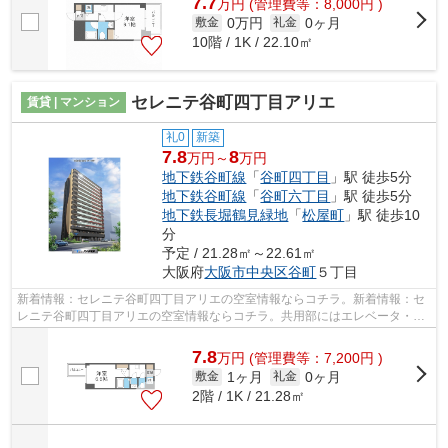
7.7
万
円
(管理費等：8,000円 )
0万円
0ヶ月
敷金
礼金
10階 / 1K / 22.10㎡
セレニテ谷町四丁目アリエ
賃貸 | マンション
礼0
新築
7.8
8
万円～
万円
地下鉄谷町線
「
谷町四丁目
」駅 徒歩5分
地下鉄谷町線
「
谷町六丁目
」駅 徒歩5分
地下鉄長堀鶴見緑地
「
松屋町
」駅 徒歩10
分
予定 / 21.28㎡～22.61㎡
大阪府
大阪市中央区
谷町
５丁目
新着情報：セレニテ谷町四丁目アリエの空室情報ならコチラ。新着情報：セ
レニテ谷町四丁目アリエの空室情報ならコチラ。共用部にはエレベータ・敷
地内ごみ置き場など様々な設備やサー...
7.8
万
円
(管理費等：7,200円 )
1ヶ月
0ヶ月
敷金
礼金
2階 / 1K / 21.28㎡