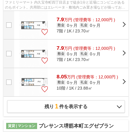
ファミリーマート 内久宝寺町四丁目店まで徒歩1分と近場にコンビニがある
のもポイント。共用部にはエレベータ・敷地内ごみ置き場などが揃っており
ます。きれいな外観を簡単に保つこと...
7.9
万
円
(管理費等：12,000円 )
0ヶ月
0ヶ月
敷金
礼金
7階 / 1K / 23.70㎡
7.9
万
円
(管理費等：12,000円 )
0ヶ月
0ヶ月
敷金
礼金
7階 / 1K / 23.70㎡
8.05
万
円
(管理費等：12,000円 )
0ヶ月
0ヶ月
敷金
礼金
10階 / 1K / 23.88㎡
1
残り
件を表示する
プレサンス堺筋本町エグゼブラン
賃貸 | マンション