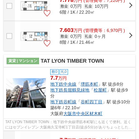
7.778
万
円
(管理費等：7,220円 )
0万円
10万円
敷金
礼金
6階 / 1K / 22.20㎡
7.603
万
円
(管理費等：6,970円 )
0万円
0ヶ月
敷金
礼金
8階 / 1K / 21.46㎡
TAT LYON TIMBER TOWN
賃貸 | マンション
敷0
礼0
7.7
万円
地下鉄中央線
「
堺筋本町
」駅 徒歩8分
地下鉄長堀鶴見緑地
「
松屋町
」駅 徒歩9
分
地下鉄谷町線
「
谷町四丁目
」駅 徒歩10分
築6年 / 22.10㎡
大阪府
大阪市中央区
材木町
TAT LYON TIMBER TOWN：地下鉄中央線堺筋本町駅にも近くて便利。近く
にはセブンイレブン 大阪南久宝寺町1丁目店(徒歩5分)がありちょっとした買
い物に便利です。共用部にはエレベータ・...