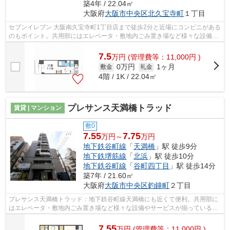
築4年 / 22.04㎡
大阪府
大阪市中央区
北久宝寺町
１丁目
セブンイレブン 大阪南久宝寺町1丁目店まで徒歩2分と近場にコンビニがある
のもポイント。共用部にはエレベータ・敷地内ごみ置き場など様々な設備や
サービスが揃っているので便利です。...
7.5
万
円
(管理費等：11,000円 )
0万円
1ヶ月
敷金
礼金
4階 / 1K / 22.04㎡
プレサンス天満橋トラッド
賃貸 | マンション
敷0
7.55
7.75
万円～
万円
地下鉄谷町線
「
天満橋
」駅 徒歩9分
地下鉄堺筋線
「
北浜
」駅 徒歩10分
地下鉄谷町線
「
谷町四丁目
」駅 徒歩14分
築7年 / 21.60㎡
大阪府
大阪市中央区
釣鐘町
２丁目
プレサンス天満橋トラッド：地下鉄谷町線天満橋にも近くて便利。共用部に
はエレベータ・敷地内ごみ置き場など様々な設備やサービスが揃っているの
で便利です。多くの方に好評の、平成3...
7.55
万
円
(管理費等：11,000円 )