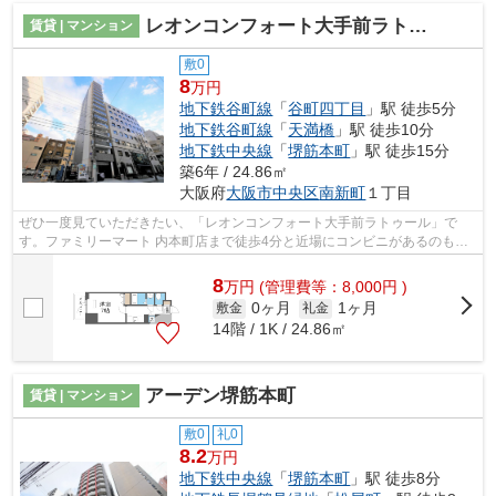
レオンコンフォート大手前ラトゥール
賃貸 | マンション
敷0
8
万円
地下鉄谷町線
「
谷町四丁目
」駅 徒歩5分
地下鉄谷町線
「
天満橋
」駅 徒歩10分
地下鉄中央線
「
堺筋本町
」駅 徒歩15分
築6年 / 24.86㎡
大阪府
大阪市中央区
南新町
１丁目
ぜひ一度見ていただきたい、「レオンコンフォート大手前ラトゥール」で
す。ファミリーマート 内本町店まで徒歩4分と近場にコンビニがあるのもポ
イント。共用部には敷地内ごみ置き場・...
8
万
円
(管理費等：8,000円 )
0ヶ月
1ヶ月
敷金
礼金
14階 / 1K / 24.86㎡
アーデン堺筋本町
賃貸 | マンション
敷0
礼0
8.2
万円
地下鉄中央線
「
堺筋本町
」駅 徒歩8分