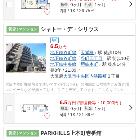
0ヶ月
1ヶ月
敷金
礼金
2階 / 1K / 26.75㎡
シャトー・デ・シリウス
賃貸 | マンション
敷0
6.5
万円
地下鉄谷町線
「
天満橋
」駅 徒歩10分
地下鉄谷町線
「
谷町四丁目
」駅 徒歩10分
地下鉄中央線
「
堺筋本町
」駅 徒歩14分
築8年 / 21.89㎡
大阪府
大阪市中央区
内淡路町
２丁目
大阪内本町郵便局まで歩いてすぐ(徒歩4分)。共用部には敷地内ごみ置き場・
エレベータなどが揃っており、とても充実しています。こちらはマンション
タイプになります。11階建ての物件と...
6.5
万
円
(管理費等：10,000円 )
0ヶ月
1ヶ月
敷金
礼金
5階 / 1K / 21.89㎡
PARKHILLS上本町壱番館
賃貸 | マンション