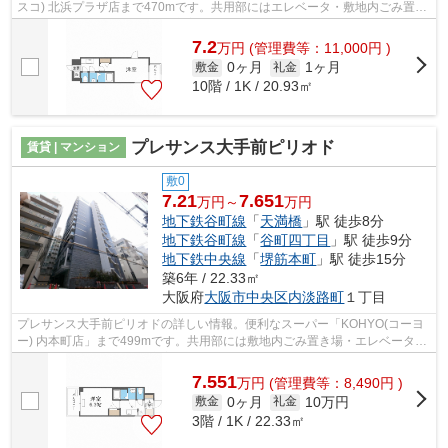
スコ) 北浜プラザ店まで470mです。共用部にはエレベータ・敷地内ごみ置き
場などが揃っており、とても充実してい...
7.2
万
円
(管理費等：11,000円 )
0ヶ月
1ヶ月
敷金
礼金
10階 / 1K / 20.93㎡
プレサンス大手前ピリオド
賃貸 | マンション
敷0
7.21
7.651
万円～
万円
地下鉄谷町線
「
天満橋
」駅 徒歩8分
地下鉄谷町線
「
谷町四丁目
」駅 徒歩9分
地下鉄中央線
「
堺筋本町
」駅 徒歩15分
築6年 / 22.33㎡
大阪府
大阪市中央区
内淡路町
１丁目
プレサンス大手前ピリオドの詳しい情報。便利なスーパー「KOHYO(コーヨ
ー) 内本町店」まで499mです。共用部には敷地内ごみ置き場・エレベータな
どが揃っており、とても充実しています...
7.551
万
円
(管理費等：8,490円 )
0ヶ月
10万円
敷金
礼金
3階 / 1K / 22.33㎡