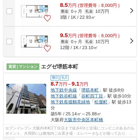
8.5
万
円
(管理費等：8,000円 )
0ヶ月
10万円
敷金
礼金
3階 / 1K / 22.93㎡
9.5
万
円
(管理費等：8,000円 )
0ヶ月
10万円
敷金
礼金
12階 / 1K / 23.10㎡
エグゼ堺筋本町
賃貸 | マンション
敷0
礼0
8.7
9.1
万円～
万円
地下鉄中央線
「
堺筋本町
」駅 徒歩8分
地下鉄谷町線
「
谷町四丁目
」駅 徒歩10分
地下鉄長堀鶴見緑地
「
松屋町
」駅 徒歩13
分
築5年 / 25.14㎡～25.88㎡
大阪府
大阪市中央区
本町橋
セブンイレブン 大阪内本町2丁目店まで徒歩4分と近場にコンビニがあるのも
ポイント。共用部には敷地内ごみ置き場・エレベータなどが揃っており、と
ても充実しています。こちらの物件は...