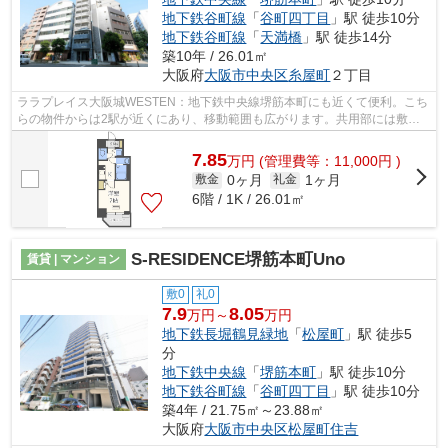
地下鉄谷町線
「
谷町四丁目
」駅 徒歩10分
地下鉄谷町線
「
天満橋
」駅 徒歩14分
築10年 / 26.01㎡
大阪府
大阪市中央区
糸屋町
２丁目
ララプレイス大阪城WESTEN：地下鉄中央線堺筋本町にも近くて便利。こち
らの物件からは2駅が近くにあり、移動範囲も広がります。共用部には敷地
内ごみ置き場・エレベータなどが揃ってお...
7.85
万
円
(管理費等：11,000円 )
0ヶ月
1ヶ月
敷金
礼金
6階 / 1K / 26.01㎡
S-RESIDENCE堺筋本町Uno
賃貸 | マンション
敷0
礼0
7.9
8.05
万円～
万円
地下鉄長堀鶴見緑地
「
松屋町
」駅 徒歩5
分
地下鉄中央線
「
堺筋本町
」駅 徒歩10分
地下鉄谷町線
「
谷町四丁目
」駅 徒歩10分
築4年 / 21.75㎡～23.88㎡
大阪府
大阪市中央区
松屋町住吉