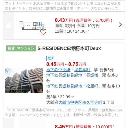
ファミリーマート 北久宝寺町一丁目店まで徒歩5分と近場にコンビニがある
のもポイント。共用部には敷地内ごみ置き場・エレベータなどが備わってお
りとても充実しています。通常ではあ...
8.43
万
円
(管理費等：6,700円 )
0万円
10万円
敷金
礼金
12階 / 1K / 24.36㎡
S-RESIDENCE堺筋本町Deux
賃貸 | マンション
敷0
8.45
8.75
万円～
万円
地下鉄中央線
「
堺筋本町
」駅 徒歩5分
地下鉄長堀鶴見緑地
「
長堀橋
」駅 徒歩8
分
地下鉄長堀鶴見緑地
「
松屋町
」駅 徒歩10
分
築3年 / 22.99㎡
大阪府
大阪市中央区
南久宝寺町
１丁目
「S-RESIDENCE堺筋本町Deux」のここがイチオシ。共用部には敷地内ごみ
置き場・エレベータなどが揃っております。利便性の高い設備も充実した、
高ニーズな令和5年築の物件です。徒歩5分...
8.45
万
円
(管理費等：10,000円 )