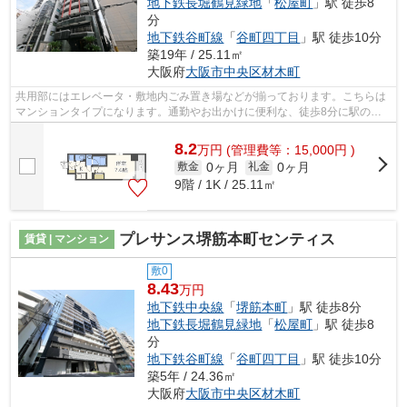
地下鉄長堀鶴見緑地
「
松屋町
」駅 徒歩8
分
地下鉄谷町線
「
谷町四丁目
」駅 徒歩10分
築19年 / 25.11㎡
大阪府
大阪市中央区
材木町
共用部にはエレベータ・敷地内ごみ置き場などが揃っております。こちらは
マンションタイプになります。通勤やお出かけに便利な、徒歩8分に駅のあ
る物件です。特徴的な外観と洗練された...
8.2
万
円
(管理費等：15,000円 )
0ヶ月
0ヶ月
敷金
礼金
9階 / 1K / 25.11㎡
プレサンス堺筋本町センティス
賃貸 | マンション
敷0
8.43
万円
地下鉄中央線
「
堺筋本町
」駅 徒歩8分
地下鉄長堀鶴見緑地
「
松屋町
」駅 徒歩8
分
地下鉄谷町線
「
谷町四丁目
」駅 徒歩10分
築5年 / 24.36㎡
大阪府
大阪市中央区
材木町