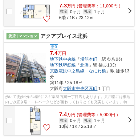
7.3
万
円
(管理費等：11,000円 )
0ヶ月
1ヶ月
敷金
礼金
6階 / 1K / 23.12㎡
アクアプレイス北浜
賃貸 | マンション
敷0
7.4
万円
地下鉄中央線
「
堺筋本町
」駅 徒歩9分
地下鉄堺筋線
「
北浜
」駅 徒歩10分
京阪電鉄中之島線
「
なにわ橋
」駅 徒歩13
分
築11年 / 25.18㎡
大阪府
大阪市中央区
瓦町
１丁目
歩いて徒歩4分の場所にスギ薬局 瓦町一丁目店もあります。共用部には敷地
内ごみ置き場・エレベータなどが備わっておりとても充実しています。特徴
的な外観と洗練された設計の内装を持...
7.4
万
円
(管理費等：5,000円 )
0ヶ月
1ヶ月
敷金
礼金
10階 / 1K / 25.18㎡