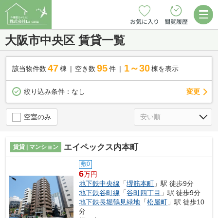
お気に入り
閲覧履歴
大阪市中央区 賃貸一覧
47
95
1～30
該当物件数
棟
空き数
件
棟を表示
変更
絞り込み条件：
なし
空室のみ
エイペックス内本町
賃貸 | マンション
敷0
6
万円
地下鉄中央線
「
堺筋本町
」駅 徒歩9分
地下鉄谷町線
「
谷町四丁目
」駅 徒歩9分
地下鉄長堀鶴見緑地
「
松屋町
」駅 徒歩10
分