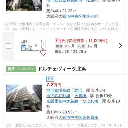
分
築24年 / 21.28㎡
大阪府
大阪市中央区
龍造寺町
共用部には敷地内ごみ置き場・エレベータなど様々な設備やサービスが揃っ
ているので便利です。クレジットカードで初期費用がお支払いいただけるの
で、決済の手間が軽減できます。防犯...
7
万
円
(管理費等：11,000円 )
0ヶ月
1ヶ月
敷金
礼金
9階 / 1K / 21.28㎡
ドルチェヴィータ北浜
賃貸 | マンション
敷0
7.2
万円
地下鉄堺筋線
「
北浜
」駅 徒歩8分
地下鉄谷町線
「
天満橋
」駅 徒歩10分
京阪電鉄中之島線
「
なにわ橋
」駅 徒歩10
分
築13年 / 20.93㎡
大阪府
大阪市中央区
東高麗橋
ぜひ一度見ていただきたい、「ドルチェヴィータ北浜」です。FRESCO(フレ