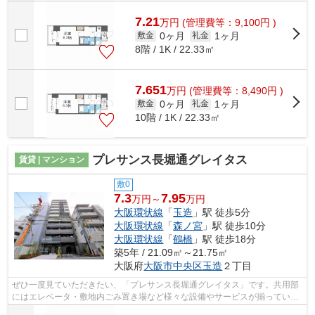
7.21
万
円
(管理費等：9,100円 )
0ヶ月
1ヶ月
敷金
礼金
8階 / 1K / 22.33㎡
7.651
万
円
(管理費等：8,490円 )
0ヶ月
1ヶ月
敷金
礼金
10階 / 1K / 22.33㎡
プレサンス長堀通グレイタス
賃貸 | マンション
敷0
7.3
7.95
万円～
万円
大阪環状線
「
玉造
」駅 徒歩5分
大阪環状線
「
森ノ宮
」駅 徒歩10分
大阪環状線
「
鶴橋
」駅 徒歩18分
築5年 / 21.09㎡～21.75㎡
大阪府
大阪市中央区
玉造
２丁目
ぜひ一度見ていただきたい、「プレサンス長堀通グレイタス」です。共用部
にはエレベータ・敷地内ごみ置き場など様々な設備やサービスが揃っている
ので便利です。駅まで5分と、駅近でア...