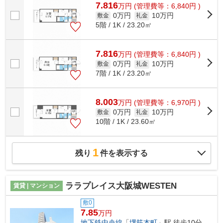
7.816
万
円
(管理費等：6,840円 )
0万円
10万円
敷金
礼金
5階 / 1K / 23.20㎡
7.816
万
円
(管理費等：6,840円 )
0万円
10万円
敷金
礼金
7階 / 1K / 23.20㎡
8.003
万
円
(管理費等：6,970円 )
0万円
10万円
敷金
礼金
10階 / 1K / 23.60㎡
1
残り
件を表示する
ララプレイス大阪城WESTEN
賃貸 | マンション
敷0
7.85
万円
地下鉄中央線
「
堺筋本町
」駅 徒歩10分