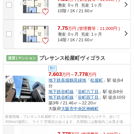
0ヶ月
1ヶ月
敷金
礼金
10階 / 1K / 21.60㎡
7.75
万
円
(管理費等：11,000円 )
0ヶ月
1ヶ月
敷金
礼金
14階 / 1K / 21.60㎡
プレサンス松屋町ヴィゴラス
賃貸 | マンション
敷0
7.603
7.778
万円～
万円
地下鉄長堀鶴見緑地
「
松屋町
」駅 徒歩4
分
地下鉄谷町線
「
谷町六丁目
」駅 徒歩8分
地下鉄谷町線
「
谷町四丁目
」駅 徒歩10分
築3年 / 21.46㎡～22.20㎡
大阪府
大阪市中央区
神崎町
新着情報：プレサンス松屋町ヴィゴラスの空室情報ならコチラ。歩いて
455mの場所に、ライフ 空堀店があります。共用部には敷地内ごみ置き場・
エレベータなどが揃っており、とても充実し...