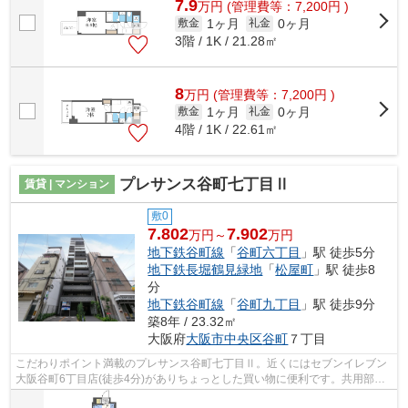
7.9
万
円
(管理費等：7,200円 )
1ヶ月
0ヶ月
敷金
礼金
3階 / 1K / 21.28㎡
8
万
円
(管理費等：7,200円 )
1ヶ月
0ヶ月
敷金
礼金
4階 / 1K / 22.61㎡
プレサンス谷町七丁目Ⅱ
賃貸 | マンション
敷0
7.802
7.902
万円～
万円
地下鉄谷町線
「
谷町六丁目
」駅 徒歩5分
地下鉄長堀鶴見緑地
「
松屋町
」駅 徒歩8
分
地下鉄谷町線
「
谷町九丁目
」駅 徒歩9分
築8年 / 23.32㎡
大阪府
大阪市中央区
谷町
７丁目
こだわりポイント満載のプレサンス谷町七丁目Ⅱ。近くにはセブンイレブン
大阪谷町6丁目店(徒歩4分)がありちょっとした買い物に便利です。共用部に
はエレベータ・敷地内ごみ置き場など...