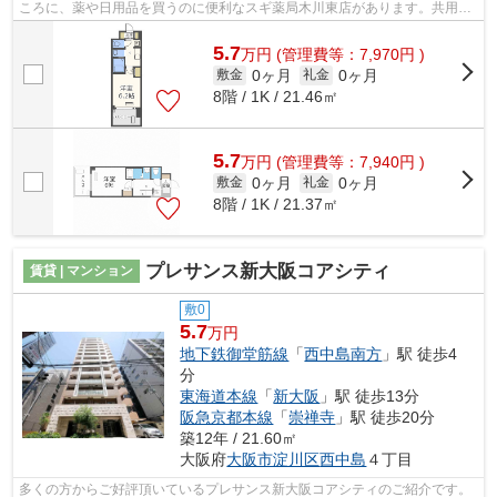
ころに、薬や日用品を買うのに便利なスギ薬局木川東店があります。共用部
には敷地内ごみ置き場・エレベータなどが...
5.7
万
円
(管理費等：7,970円 )
0ヶ月
0ヶ月
敷金
礼金
8階 / 1K / 21.46㎡
5.7
万
円
(管理費等：7,940円 )
0ヶ月
0ヶ月
敷金
礼金
8階 / 1K / 21.37㎡
プレサンス新大阪コアシティ
賃貸 | マンション
敷0
5.7
万円
地下鉄御堂筋線
「
西中島南方
」駅 徒歩4
分
東海道本線
「
新大阪
」駅 徒歩13分
阪急京都本線
「
崇禅寺
」駅 徒歩20分
築12年 / 21.60㎡
大阪府
大阪市淀川区
西中島
４丁目
多くの方からご好評頂いているプレサンス新大阪コアシティのご紹介です。