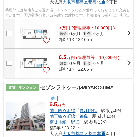
大阪府
大阪市都島区
都島北通
２丁目
共用部には敷地内ごみ置き場・エレベータなどが備わっておりとても充実し
ています。周辺環境の良い12階建ての建物です。外観タイル張りは、劣化が
少なくいつまも美しい外観を保ちます...
7
万
円
(管理費等：10,000円 )
0ヶ月
0ヶ月
敷金
礼金
2階 / 1K / 22.65㎡
6.5
万
円
(管理費等：10,000円 )
0ヶ月
0ヶ月
敷金
礼金
5階 / 1K / 22.65㎡
セゾンラトゥールMIYAKOJIMA
賃貸 | マンション
敷0
6.5
万円
地下鉄谷町線
「
野江内代
」駅 徒歩5分
地下鉄谷町線
「
都島
」駅 徒歩10分
京阪本線
「
野江
」駅 徒歩13分
築5年 / 23.22㎡
大阪府
大阪市都島区
都島本通
４丁目