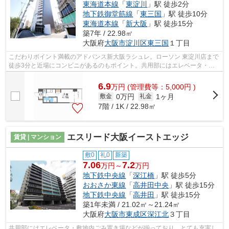
東海道本線
「
東淀川
」駅 徒歩2分
地下鉄御堂筋線
「
東三国
」駅 徒歩10分
東海道本線
「
新大阪
」駅 徒歩15分
築7年 / 22.98㎡
大阪府
大阪市淀川区
東三国
１丁目
こだわりポイント満載のアドバンス新大阪ラシュレ。ローソン 東淀川店まで
徒歩3分と近場にコンビニがあるのもポイント。共用部にはエレベータ・敷
地内ごみ置き場などが揃っており、と...
6.9
万
円
(管理費等：5,000円 )
0万円
1ヶ月
敷金
礼金
7階 / 1K / 22.98㎡
エスリード大阪イーストエッジ
賃貸 | マンション
敷0
礼0
新築
7.06
7.2
万円～
万円
地下鉄中央線
「
深江橋
」駅 徒歩5分
おおさか東線
「
高井田中央
」駅 徒歩15分
地下鉄中央線
「
高井田
」駅 徒歩15分
築1年未満 / 21.02㎡～21.24㎡
大阪府
大阪市東成区
深江北
３丁目
共用部にはエレベータ・敷地内ごみ置き場などが揃っており、とても充実し