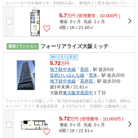
エレベーター付き物件です。利便性の高い、敷地内ゴミ置き場が付いていま
す。高ニーズな駅近の物件で、徒歩4分...
5.7
万
円
(管理費等：10,000円 )
0ヶ月
1ヶ月
敷金
礼金
4階 / 1K / 21.60㎡
フォーリアライズ大阪ミッテ
賃貸 | マンション
敷0
礼0
新築
5.72
万円
地下鉄中央線
「
長田
」駅 徒歩5分
近鉄けいはんな線
「
荒本
」駅 徒歩20分
地下鉄中央線
「
高井田
」駅 徒歩20分
築1年未満 / 21.61㎡
大阪府
東大阪市
長田中
１丁目
フォーリアライズ大阪ミッテ：地下鉄中央線長田駅にも近くて便利。便利な
スーパー「ライフ 東大阪長田店」まで372mです。共用部には敷地内ごみ置
き場・エレベータなど様々な設備やサー...
5.72
万
円
(管理費等：10,000円 )
0ヶ月
0ヶ月
敷金
礼金
6階 / 1K / 21.61㎡