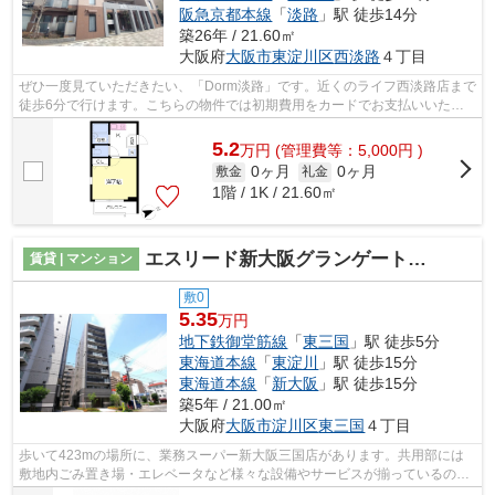
阪急京都本線
「
淡路
」駅 徒歩14分
築26年 / 21.60㎡
大阪府
大阪市東淀川区
西淡路
４丁目
ぜひ一度見ていただきたい、「Dorm淡路」です。近くのライフ西淡路店まで
徒歩6分で行けます。こちらの物件では初期費用をカードでお支払いいただ
けます。敷地内ごみ置き場があるので、...
5.2
万
円
(管理費等：5,000円 )
0ヶ月
0ヶ月
敷金
礼金
1階 / 1K / 21.60㎡
エスリード新大阪グランゲートノース
賃貸 | マンション
敷0
5.35
万円
地下鉄御堂筋線
「
東三国
」駅 徒歩5分
東海道本線
「
東淀川
」駅 徒歩15分
東海道本線
「
新大阪
」駅 徒歩15分
築5年 / 21.00㎡
大阪府
大阪市淀川区
東三国
４丁目
歩いて423mの場所に、業務スーパー新大阪三国店があります。共用部には
敷地内ごみ置き場・エレベータなど様々な設備やサービスが揃っているので
便利です。徒歩5分の位置に駅がある物件...