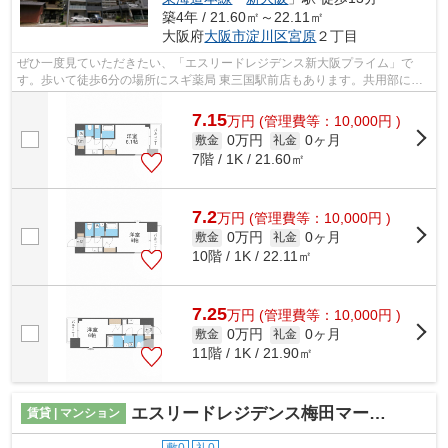
築4年 / 21.60㎡～22.11㎡
大阪府
大阪市淀川区
宮原
２丁目
ぜひ一度見ていただきたい、「エスリードレジデンス新大阪プライム」で
す。歩いて徒歩6分の場所にスギ薬局 東三国駅前店もあります。共用部には
敷地内ごみ置き場・エレベータなどが揃...
7.15
万
円
(管理費等：10,000円 )
0万円
0ヶ月
敷金
礼金
7階 / 1K / 21.60㎡
7.2
万
円
(管理費等：10,000円 )
0万円
0ヶ月
敷金
礼金
10階 / 1K / 22.11㎡
7.25
万
円
(管理費等：10,000円 )
0万円
0ヶ月
敷金
礼金
11階 / 1K / 21.90㎡
エスリードレジデンス梅田マークス
賃貸 | マンション