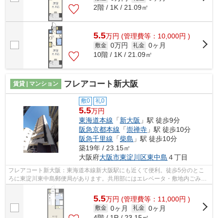
2階 / 1K / 21.09㎡
5.5
万
円
(管理費等：10,000円 )
0万円
0ヶ月
敷金
礼金
10階 / 1K / 21.09㎡
フレアコート新大阪
賃貸 | マンション
敷0
礼0
5.5
万円
東海道本線
「
新大阪
」駅 徒歩9分
阪急京都本線
「
崇禅寺
」駅 徒歩10分
阪急千里線
「
柴島
」駅 徒歩10分
築19年 / 23.15㎡
大阪府
大阪市東淀川区
東中島
４丁目
フレアコート新大阪：東海道本線新大阪駅にも近くて便利。徒歩5分のとこ
ろに東淀川東中島郵便局があります。共用部にはエレベータ・敷地内ごみ置
き場などが揃っております。地上12階建...
5.5
万
円
(管理費等：11,000円 )
0ヶ月
0ヶ月
敷金
礼金
4階 / 1R / 23.15㎡