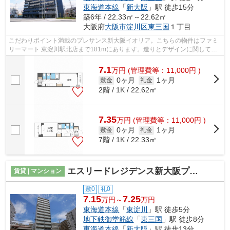
東海道本線
「
新大阪
」駅 徒歩15分
築6年 / 22.33㎡～22.62㎡
大阪府
大阪市淀川区
東三国
１丁目
こだわりポイント満載のプレサンス新大阪イオリア。こちらの物件はファミ
リーマート 東淀川駅北店まで181mにあります。造りとデザインに関して、
自信をもって情報を提供できるマンショ...
7.1
万
円
(管理費等：11,000円 )
0ヶ月
1ヶ月
敷金
礼金
2階 / 1K / 22.62㎡
7.35
万
円
(管理費等：11,000円 )
0ヶ月
1ヶ月
敷金
礼金
7階 / 1K / 22.33㎡
エスリードレジデンス新大阪プライム
賃貸 | マンション
敷0
礼0
7.15
7.25
万円～
万円
東海道本線
「
東淀川
」駅 徒歩5分
地下鉄御堂筋線
「
東三国
」駅 徒歩8分
東海道本線
「
新大阪
」駅 徒歩13分