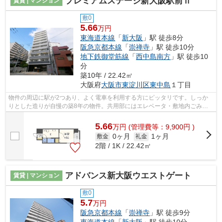
プレミアムステージ新大阪駅前Ⅱ
賃貸 | マンション
敷0
5.66
万円
東海道本線
「
新大阪
」駅 徒歩8分
阪急京都本線
「
崇禅寺
」駅 徒歩10分
地下鉄御堂筋線
「
西中島南方
」駅 徒歩10
分
築10年 / 22.42㎡
大阪府
大阪市東淀川区
東中島
１丁目
物件の周辺に駅が2つあり、よく電車を利用する方にピッタリです。しっか
りとした造りが自慢の築8年の物件。共用部にはエレベータ・敷地内ごみ置
き場などが揃っております。新たな回線...
5.66
万
円
(管理費等：9,900円 )
0ヶ月
1ヶ月
敷金
礼金
2階 / 1K / 22.42㎡
アドバンス新大阪ウエストゲート
賃貸 | マンション
敷0
5.7
万円
阪急京都本線
「
崇禅寺
」駅 徒歩9分