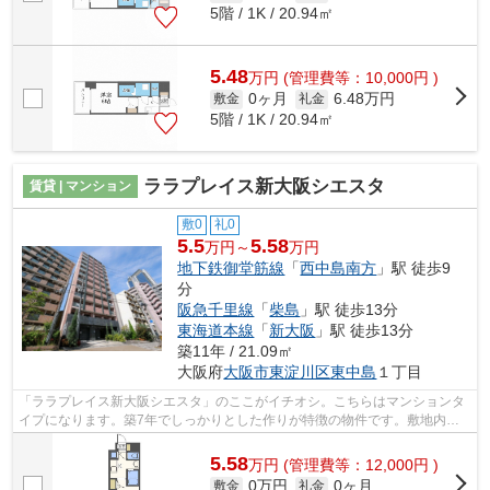
5階 / 1K / 20.94㎡
5.48
万
円
(管理費等：10,000円 )
0ヶ月
6.48万円
敷金
礼金
5階 / 1K / 20.94㎡
ララプレイス新大阪シエスタ
賃貸 | マンション
敷0
礼0
5.5
5.58
万円～
万円
地下鉄御堂筋線
「
西中島南方
」駅 徒歩9
分
阪急千里線
「
柴島
」駅 徒歩13分
東海道本線
「
新大阪
」駅 徒歩13分
築11年 / 21.09㎡
大阪府
大阪市東淀川区
東中島
１丁目
「ララプレイス新大阪シエスタ」のここがイチオシ。こちらはマンションタ
イプになります。築7年でしっかりとした作りが特徴の物件です。敷地内に
はごみ置き場も設置されています。でき...
5.58
万
円
(管理費等：12,000円 )
0万円
0ヶ月
敷金
礼金