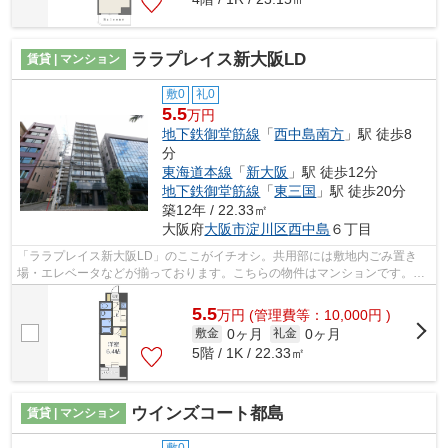
ララプレイス新大阪LD
賃貸 | マンション
敷0
礼0
5.5
万円
地下鉄御堂筋線
「
西中島南方
」駅 徒歩8
分
東海道本線
「
新大阪
」駅 徒歩12分
地下鉄御堂筋線
「
東三国
」駅 徒歩20分
築12年 / 22.33㎡
大阪府
大阪市淀川区
西中島
６丁目
「ララプレイス新大阪LD」のここがイチオシ。共用部には敷地内ごみ置き
場・エレベータなどが揃っております。こちらの物件はマンションです。通
勤やお出かけに便利な、徒歩8分に駅のあ...
5.5
万
円
(管理費等：10,000円 )
0ヶ月
0ヶ月
敷金
礼金
5階 / 1K / 22.33㎡
ウインズコート都島
賃貸 | マンション
敷0