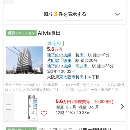
3
残り
件を表示する
Alivis長田
賃貸 | マンション
敷0
礼0
5.6
万円
地下鉄中央線
「
長田
」駅 徒歩10分
片町線
「
徳庵
」駅 徒歩20分
地下鉄中央線
「
高井田
」駅 徒歩23分
築1年 / 20.33㎡
大阪府
東大阪市
長田中
４丁目
当社イチオシの物件の「Alivis長田」。ぜひ一度ご覧ください。こちらの物件
はコンビニまでの距離が230mです。共用部にはエレベータ・敷地内ごみ置
き場などが揃っております。こちらは...
5.6
万
円
(管理費等：10,000円 )
0ヶ月
0ヶ月
敷金
礼金
12階 / 1K / 20.33㎡