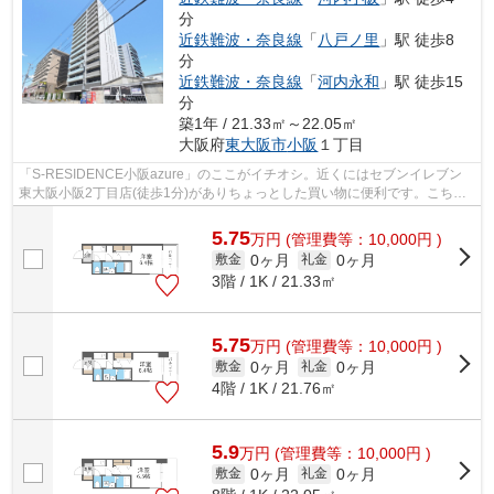
分
近鉄難波・奈良線
「
八戸ノ里
」駅 徒歩8
分
近鉄難波・奈良線
「
河内永和
」駅 徒歩15
分
築1年 / 21.33㎡～22.05㎡
大阪府
東大阪市
小阪
１丁目
「S-RESIDENCE小阪azure」のここがイチオシ。近くにはセブンイレブン
東大阪小阪2丁目店(徒歩1分)がありちょっとした買い物に便利です。こちら
の物件はマンションです。2駅利用可能な...
5.75
万
円
(管理費等：10,000円 )
0ヶ月
0ヶ月
敷金
礼金
3階 / 1K / 21.33㎡
5.75
万
円
(管理費等：10,000円 )
0ヶ月
0ヶ月
敷金
礼金
4階 / 1K / 21.76㎡
5.9
万
円
(管理費等：10,000円 )
0ヶ月
0ヶ月
敷金
礼金