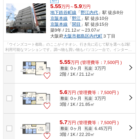
5.55
5.9
万円～
万円
地下鉄谷町線
「
野江内代
」駅 徒歩8分
京阪本線
「
野江
」駅 徒歩10分
京阪本線
「
関目
」駅 徒歩15分
築9年 / 21.12㎡～23.07㎡
大阪府
大阪市都島区
内代町
３丁目
「ウインズコート都島」のここがイチオシ。行き先に応じて駅を選べる2駅
利用可能なマンションです。調べ物も買い物もパソコン一台で。インターネ
ット有り物件で試してみて下さい。利便...
5.55
万
円
(管理費等：7,500円 )
0ヶ月
3万円
敷金
礼金
2階 / 1K / 21.12㎡
5.6
万
円
(管理費等：7,500円 )
0ヶ月
3万円
敷金
礼金
3階 / 1K / 21.85㎡
5.7
万
円
(管理費等：7,500円 )
0ヶ月
6.45万円
敷金
礼金
3階 / 1K / 22.20㎡