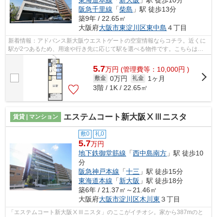
東海道本線
「
新大阪
」駅 徒歩10分
阪急千里線
「
柴島
」駅 徒歩13分
築9年 / 22.65㎡
大阪府
大阪市東淀川区
東中島
４丁目
新着情報：アドバンス新大阪ウエストゲートの空室情報ならコチラ。近くに
駅が2つあるため、用途や行き先に応じて駅を選べる物件です。こちらは初
期費用をカードでお支払いいただける物...
5.7
万
円
(管理費等：10,000円 )
0万円
1ヶ月
敷金
礼金
3階 / 1K / 22.65㎡
エステムコート新大阪ⅩⅢニスタ
賃貸 | マンション
敷0
礼0
5.7
万円
地下鉄御堂筋線
「
西中島南方
」駅 徒歩10
分
阪急神戸本線
「
十三
」駅 徒歩15分
東海道本線
「
新大阪
」駅 徒歩18分
築6年 / 21.37㎡～21.46㎡
大阪府
大阪市淀川区
木川東
３丁目
「エステムコート新大阪ⅩⅢニスタ」のここがイチオシ。家から387mのと