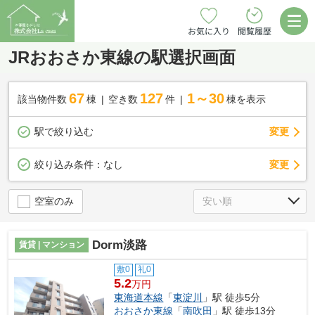
お気に入り
閲覧履歴
JRおおさか東線の駅選択画面
67
127
1～30
該当物件数
棟
空き数
件
棟を表示
駅で絞り込む
変更
変更
絞り込み条件：
なし
空室のみ
Dorm淡路
賃貸 | マンション
敷0
礼0
5.2
万円
東海道本線
「
東淀川
」駅 徒歩5分
おおさか東線
「
南吹田
」駅 徒歩13分