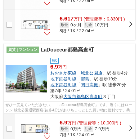
6階 / 1K / 22.04㎡
6.617
万
円
(管理費等：6,830円 )
0ヶ月
10万円
敷金
礼金
8階 / 1K / 22.04㎡
LaDouceur都島高倉町
賃貸 | マンション
敷0
6.9
万円
おおさか東線
「
城北公園通
」駅 徒歩4分
地下鉄谷町線
「
都島
」駅 徒歩19分
地下鉄谷町線
「
関目高殿
」駅 徒歩20分
築7年 / 24.01㎡
大阪府
大阪市都島区
高倉町
３丁目
ぜひ一度見ていただきたい、「LaDouceur都島高倉町」です。近くにはロー
ソン 城北公園通駅西店(徒歩4分)がありちょっとした買い物に便利です。共用
部にはエレベータ・敷地内ごみ置き場...
6.9
万
円
(管理費等：10,000円 )
0万円
7.9万円
敷金
礼金
7階 / 1K / 24.01㎡