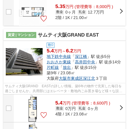
5.35
万
円
(管理費等：8,000円 )
0ヶ月
12.7万円
敷金
礼金
2階 / 1K / 21.00㎡
サムティ大阪GRAND EAST
賃貸 | マンション
敷0
5.4
6.2
万円～
万円
地下鉄中央線
「
深江橋
」駅 徒歩5分
おおさか東線
「
高井田中央
」駅 徒歩14分
片町線
「
放出
」駅 徒歩15分
築9年 / 23.08㎡
大阪府
大阪市東成区
深江北
３丁目
サムティ大阪GRAND EASTの詳しい情報。築6年の物件で充実した毎日を
過ごしませんか。共用部にはエレベータ・敷地内ごみ置き場など様々な設備
やサービスが揃っているので便利です。イ...
5.4
万
円
(管理費等：8,600円 )
0万円
0ヶ月
敷金
礼金
4階 / 1K / 23.08㎡