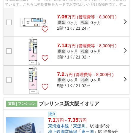
ています。こちらは初期費用をカードでお支払いいただける物件です。デザ
イナーズ物件は非日常的なライフスタ...
7.06
万
円
(管理費等：8,000円 )
0ヶ月
0ヶ月
敷金
礼金
2階 / 1K / 21.24㎡
7.14
万
円
(管理費等：8,000円 )
0ヶ月
0ヶ月
敷金
礼金
3階 / 1K / 21.02㎡
7.2
万
円
(管理費等：8,000円 )
0ヶ月
0ヶ月
敷金
礼金
5階 / 1K / 21.02㎡
プレサンス新大阪イオリア
賃貸 | マンション
敷0
7.1
7.35
万円～
万円
東海道本線
「
東淀川
」駅 徒歩5分
地下鉄御堂筋線
「
東三国
」駅 徒歩5分