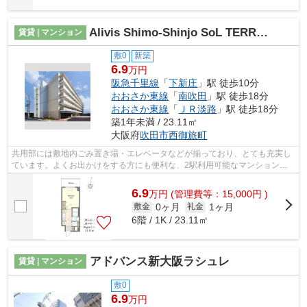
Alivis Shimo-Shinjo SoL TERRACE
賃貸 | マンション
敷0
新築
6.9
万円
阪急千里線
「
下新庄
」駅 徒歩10分
おおさか東線
「
南吹田
」駅 徒歩18分
おおさか東線
「
ＪＲ淡路
」駅 徒歩18分
築1年未満 / 23.11㎡
大阪府
吹田市
西御旅町
共用部には敷地内ごみ置き場・エレベータなどが揃っており、とても充実し
ています。よくお出かけをする方にも便利な、2駅利用可能なマンションで
す。外観タイル張りなので、年月ととも...
6.9
万
円
(管理費等：15,000円 )
0ヶ月
1ヶ月
敷金
礼金
6階 / 1K / 23.11㎡
アドバンス新大阪ラシュレ
賃貸 | マンション
敷0
6.9
万円