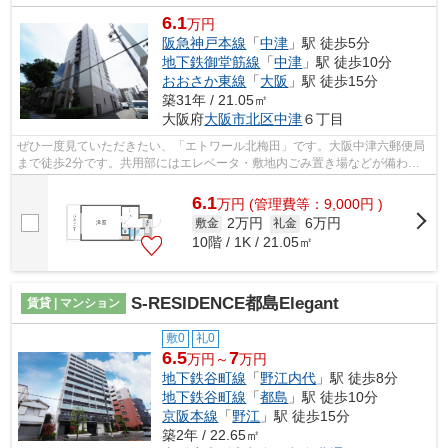
6.1
万円
阪急神戸本線
「
中津
」駅 徒歩5分
地下鉄御堂筋線
「
中津
」駅 徒歩10分
おおさか東線
「
大阪
」駅 徒歩15分
築31年 / 21.05㎡
大阪府
大阪市北区
中津
６丁目
ぜひ一度見ていただきたい、「エトワール北梅田」です。大阪中津六郵便局
まで徒歩2分です。共用部にはエレベータ・敷地内ごみ置き場などが備わっ
ておりとても充実しています。行く先に...
6.1
万
円
(管理費等：9,000円 )
2万円
6万円
敷金
礼金
10階 / 1K / 21.05㎡
S-RESIDENCE都島Elegant
賃貸 | マンション
敷0
礼0
6.5
7
万円～
万円
地下鉄谷町線
「
野江内代
」駅 徒歩8分
地下鉄谷町線
「
都島
」駅 徒歩10分
京阪本線
「
野江
」駅 徒歩15分
築2年 / 22.65㎡