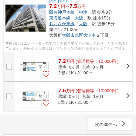
敷0
礼0
7.2
7.5
万円～
万円
阪急神戸本線
「
中津
」駅 徒歩9分
東海道本線
「
大阪
」駅 徒歩15分
おおさか東線
「
大阪
」駅 徒歩15分
築2年 / 21.00㎡
大阪府
大阪市北区
大淀中
２丁目
共用部にはエレベータ・敷地内ごみ置き場などが揃っており、とても充実し
ています。外観タイル張りは、マンションの個性を引き出すことができま
す。デザイナーズ物件なので、随所から...
7.2
万
円
(管理費等：10,000円 )
0ヶ月
0ヶ月
敷金
礼金
2階 / 1K / 21.00㎡
7.5
万
円
(管理費等：10,000円 )
0ヶ月
0ヶ月
敷金
礼金
5階 / 1K / 21.00㎡
次の30件へ