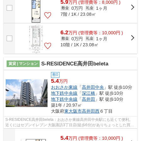
5.9
万
円
(管理費等：8,000円 )
0万円
1ヶ月
敷金
礼金
7階 / 1K / 23.08㎡
6.2
万
円
(管理費等：10,000円 )
0万円
1ヶ月
敷金
礼金
10階 / 1K / 23.08㎡
S-RESIDENCE高井田beleta
賃貸 | マンション
敷0
5.4
万円
おおさか東線
「
高井田中央
」駅 徒歩10分
地下鉄中央線
「
深江橋
」駅 徒歩10分
地下鉄中央線
「
高井田
」駅 徒歩10分
築1年 / 20.97㎡
大阪府
東大阪市
高井田西
６丁目
S-RESIDENCE高井田beleta：おおさか東線高井田中央駅にも近くて便利。
近くにはセブンイレブン 大阪諏訪3丁目店(徒歩6分)がありちょっとした買い
物に便利です。共用部には敷地内ごみ置...
5.4
万
円
(管理費等：10,000円 )