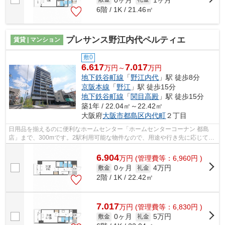
6階 / 1K / 21.46㎡
プレサンス野江内代ペルティエ
賃貸 | マンション
敷0
6.617
7.017
万円～
万円
地下鉄谷町線
「
野江内代
」駅 徒歩8分
京阪本線
「
野江
」駅 徒歩15分
地下鉄谷町線
「
関目高殿
」駅 徒歩15分
築1年 / 22.04㎡～22.42㎡
大阪府
大阪市都島区
内代町
２丁目
日用品を揃えるのに便利なホームセンター「ホームセンターコーナン 都島
店」まで、300mです。2駅利用可能な物件なので、用途や行き先に応じて経
路を選択できます。共用部にはエレベー...
6.904
万
円
(管理費等：6,960円 )
0ヶ月
4万円
敷金
礼金
2階 / 1K / 22.42㎡
7.017
万
円
(管理費等：6,830円 )
0ヶ月
5万円
敷金
礼金