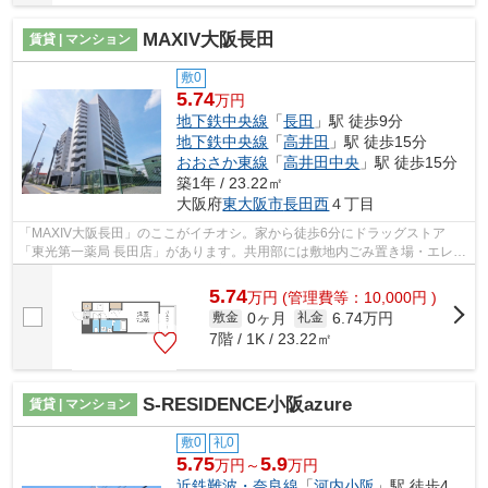
MAXIV大阪長田
賃貸 | マンション
敷0
5.74
万円
地下鉄中央線
「
長田
」駅 徒歩9分
地下鉄中央線
「
高井田
」駅 徒歩15分
おおさか東線
「
高井田中央
」駅 徒歩15分
築1年 / 23.22㎡
大阪府
東大阪市
長田西
４丁目
「MAXIV大阪長田」のここがイチオシ。家から徒歩6分にドラッグストア
「東光第一薬局 長田店」があります。共用部には敷地内ごみ置き場・エレベ
ータなどが備わっておりとても充実してい...
5.74
万
円
(管理費等：10,000円 )
0ヶ月
6.74万円
敷金
礼金
7階 / 1K / 23.22㎡
S-RESIDENCE小阪azure
賃貸 | マンション
敷0
礼0
5.75
5.9
万円～
万円
近鉄難波・奈良線
「
河内小阪
」駅 徒歩4