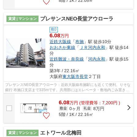
8階 / 1K / 22.05㎡
プレサンスNEO長堂アウローラ
賃貸 | マンション
敷0
6.08
万円
近鉄大阪線
「
布施
」駅 徒歩10分
おおさか東線
「
ＪＲ河内永和
」駅 徒歩14
分
近鉄難波・奈良線
「
河内永和
」駅 徒歩15
分
築3年 / 22.16㎡
大阪府
東大阪市
長堂
２丁目
プレサンスNEO長堂アウローラ：近鉄大阪線布施駅にも近くて便利。りそな
銀行 布施口支店まで335mです。共用部にはエレベータ・敷地内ごみ置き場
などが備わっておりとても充実していま...
6.08
万
円
(管理費等：7,200円 )
0ヶ月
8万円
敷金
礼金
5階 / 1K / 22.16㎡
エトワール北梅田
賃貸 | マンション