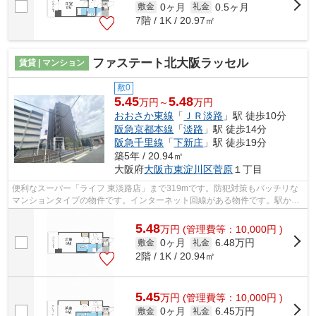
0ヶ月
0.5ヶ月
敷金
礼金
7階 / 1K / 20.97㎡
ファステート北大阪ラッセル
賃貸 | マンション
敷0
5.45
5.48
万円～
万円
おおさか東線
「
ＪＲ淡路
」駅 徒歩10分
阪急京都本線
「
淡路
」駅 徒歩14分
阪急千里線
「
下新庄
」駅 徒歩19分
築5年 / 20.94㎡
大阪府
大阪市東淀川区
菅原
１丁目
便利なスーパー「ライフ 東淡路店」まで319mです。防犯対策もバッチリな
マンションタイプの物件です。インターネット回線がある物件です。駅から
徒歩10分の物件なら、駅前のお買い物も...
5.48
万
円
(管理費等：10,000円 )
0ヶ月
6.48万円
敷金
礼金
2階 / 1K / 20.94㎡
5.45
万
円
(管理費等：10,000円 )
0ヶ月
6.45万円
敷金
礼金