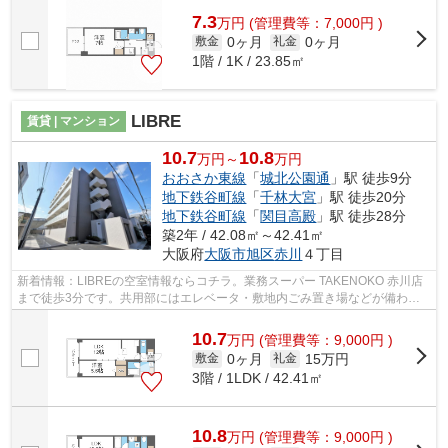
7.3
万
円
(管理費等：7,000円 )
0ヶ月
0ヶ月
敷金
礼金
1階 / 1K / 23.85㎡
LIBRE
賃貸 | マンション
10.7
10.8
万円～
万円
おおさか東線
「
城北公園通
」駅 徒歩9分
地下鉄谷町線
「
千林大宮
」駅 徒歩20分
地下鉄谷町線
「
関目高殿
」駅 徒歩28分
築2年 / 42.08㎡～42.41㎡
大阪府
大阪市旭区
赤川
４丁目
新着情報：LIBREの空室情報ならコチラ。業務スーパー TAKENOKO 赤川店
まで徒歩3分です。共用部にはエレベータ・敷地内ごみ置き場などが備わっ
ておりとても充実しています。スタイリッ...
10.7
万
円
(管理費等：9,000円 )
0ヶ月
15万円
敷金
礼金
3階 / 1LDK / 42.41㎡
10.8
万
円
(管理費等：9,000円 )