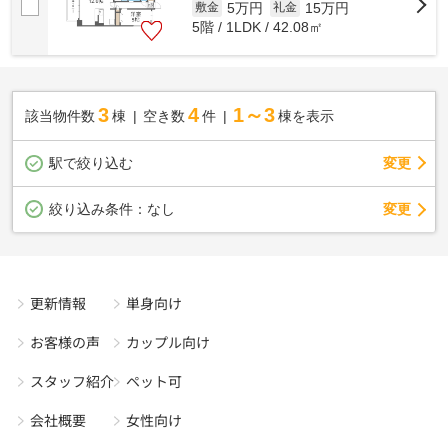
5万円
15万円
敷金
礼金
5階 / 1LDK / 42.08㎡
3
4
1～3
該当物件数
棟
空き数
件
棟を表示
駅で絞り込む
変更
変更
絞り込み条件：
なし
更新情報
単身向け
お客様の声
カップル向け
スタッフ紹介
ペット可
会社概要
女性向け