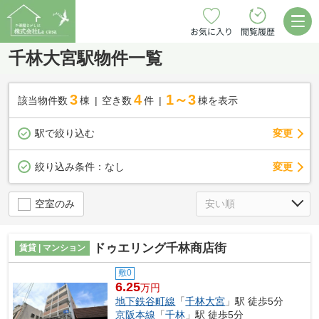
お気に入り
閲覧履歴
千林大宮駅物件一覧
3
4
1～3
該当物件数
棟
空き数
件
棟を表示
駅で絞り込む
変更
変更
絞り込み条件：
なし
空室のみ
ドゥエリング千林商店街
賃貸 | マンション
敷0
6.25
万円
地下鉄谷町線
「
千林大宮
」駅 徒歩5分
京阪本線
「
千林
」駅 徒歩5分