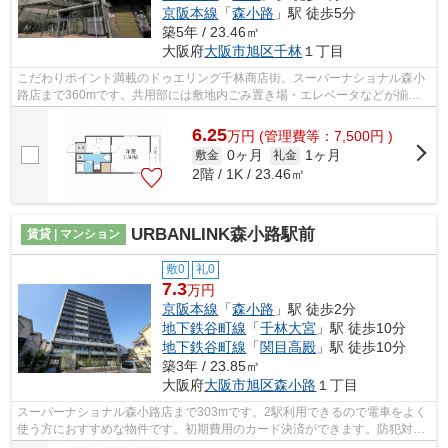
京阪本線
「
森小路
」駅 徒歩5分
築5年 / 23.46㎡
大阪府
大阪市旭区
千林
１丁目
こだわりポイント満載のドゥエリング千林商店街。スーパーナショナル森小
路店まで360mです。共用部には敷地内ごみ置き場・エレベータなどが揃っ
ております。外観タイル張りは、マンシ...
6.25
万
円
(管理費等：7,500円 )
0ヶ月
1ヶ月
敷金
礼金
2階 / 1K / 23.46㎡
URBANLINK森小路駅前
賃貸 | マンション
敷0
礼0
7.3
万円
京阪本線
「
森小路
」駅 徒歩2分
地下鉄谷町線
「
千林大宮
」駅 徒歩10分
地下鉄谷町線
「
関目高殿
」駅 徒歩10分
築3年 / 23.85㎡
大阪府
大阪市旭区
森小路
１丁目
スーパーナショナル森小路店まで303mです。2駅利用できるので電車をよく
使う方におすすめな物件です。初期費用のカード決済ができます。防犯対策
もバッチリなマンションタイプの物件で...