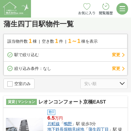
お気に入り
閲覧履歴
蒲生四丁目駅物件一覧
1
1
1～1
該当物件数
棟
空き数
件
棟を表示
駅で絞り込む
変更
変更
絞り込み条件：
なし
空室のみ
レオンコンフォート京橋EAST
賃貸 | マンション
敷0
6.5
万円
片町線
「
鴫野
」駅 徒歩3分
地下鉄長堀鶴見緑地
「
蒲生四丁目
」駅 徒