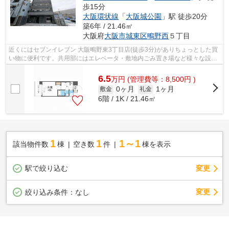
歩15分
大阪環状線
「
大阪城公園
」駅 徒歩20分
築6年 / 21.46㎡
大阪府
大阪市城東区
鴫野西
５丁目
近くにはセブンイレブン 大阪鴫野東3丁目店(徒歩3分)がありちょっとした買
い物に便利です。共用部にはエレベータ・敷地内ごみ置き場など様々な設備
やサービスが揃っているので便利です...
6.5
万
円
(管理費等：8,500円 )
0ヶ月
1ヶ月
敷金
礼金
6階 / 1K / 21.46㎡
1
1
1～1
該当物件数
棟
空き数
件
棟を表示
駅で絞り込む
変更
変更
絞り込み条件：
なし