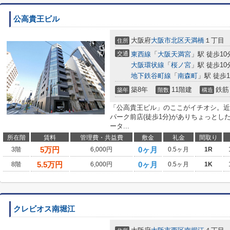
公高貴王ビル
大阪府
大阪市北区
天満橋
１丁目
住所
交通
東西線
「
大阪天満宮
」駅 徒歩10
大阪環状線
「
桜ノ宮
」駅 徒歩10
地下鉄谷町線
「
南森町
」駅 徒歩1
築8年
11階建
鉄筋
築年
階数
構造
「公高貴王ビル」のここがイチオシ。近
パーク前店(徒歩1分)がありちょっと
ータ...
所在階
賃料
管理費・共益費
敷金
礼金
間取り
5
万円
0ヶ月
3階
6,000円
0.5ヶ月
1R
5.5
万円
0ヶ月
8階
6,000円
0.5ヶ月
1K
クレビオス南堀江