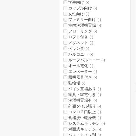
学生向け
(-)
カップル向け
(-)
女性向け
(-)
ファミリー向け
(-)
室内洗濯機置場
(-)
フローリング
(-)
ロフト付き
(-)
メゾネット
(-)
ベランダ
(-)
バルコニー
(-)
ルーフバルコニー
(-)
オール電化
(-)
エレベーター
(-)
照明器具付き
(-)
駐輪場
(-)
バイク置場あり
(-)
家具・家電付き
(-)
洗濯機置場有
(-)
外観タイル張り
(-)
コンロ２口以上
(-)
食器洗い乾燥機
(-)
システムキッチン
(-)
対面式キッチン
(-)
バス・トイレ別
(-)