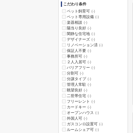
こだわり条件
ペット飼育可
(-)
ペット専用設備
(-)
楽器相談
(-)
陽当り良好
(-)
閑静な住宅地
(-)
デザイナーズ
(-)
リノベーション済
(-)
保証人不要
(-)
事務所可
(-)
２人入居可
(-)
バリアフリー
(-)
分割可
(-)
分譲タイプ
(-)
管理人常駐
(-)
眺望良好
(-)
二世帯住宅
(-)
フリーレント
(-)
カードキー
(-)
オープンハウス
(-)
外国人可
(-)
ガスコンロ設置可
(-)
ルームシェア可
(-)