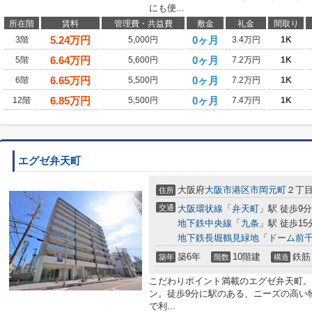
にも便...
所在階
賃料
管理費・共益費
敷金
礼金
間取り
5.24
万円
0ヶ月
3階
5,000円
3.4万円
1K
6.64
万円
0ヶ月
5階
5,600円
7.2万円
1K
6.65
万円
0ヶ月
6階
5,500円
7.2万円
1K
6.85
万円
0ヶ月
12階
5,500円
7.4万円
1K
エグゼ弁天町
大阪府
大阪市港区
市岡元町
２丁
住所
交通
大阪環状線
「
弁天町
」駅 徒歩9分
地下鉄中央線
「
九条
」駅 徒歩15
地下鉄長堀鶴見緑地
「
ドーム前
築6年
10階建
鉄筋
築年
階数
構造
こだわりポイント満載のエグゼ弁天町。
ン。徒歩9分に駅のある、ニーズの高い
で利...