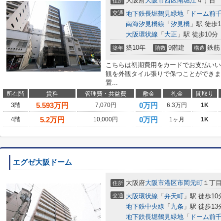
大阪府
大阪市西区
南堀江
４丁目
住所
交通
地下鉄長堀鶴見緑地
「
ドーム前
南海汐見橋線
「
汐見橋
」駅 徒歩1
大阪環状線
「
大正
」駅 徒歩10分
築10年
9階建
鉄筋
築年
階数
構造
こちらは初期費用をカードでお支払いい
観を外観タイル張りで保つことができま
置...
所在階
賃料
管理費・共益費
敷金
礼金
間取り
5.593
万円
0万円
3階
7,070円
6.3万円
1K
5.2
万円
0万円
4階
10,000円
1ヶ月
1K
エグゼ大阪ドーム
大阪府
大阪市港区
市岡元町
１丁
住所
交通
大阪環状線
「
弁天町
」駅 徒歩10
地下鉄中央線
「
九条
」駅 徒歩13
地下鉄長堀鶴見緑地
「
ドーム前