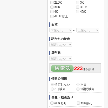
2LDK
3K
3DK
3LDK
4K
4DK
4LDK以上
面積
～
駅からの徒歩
築年数
223
件が該当
情報公開日
指定しない
本日
3日以内
1週間以内
画像・動画あり
画像あり
動画あり