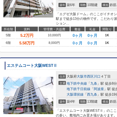
築6年
10階建
鉄筋
築年
階数
構造
「エグゼ大阪ドーム」のここがイチオシ
駅まで徒歩13分の物件です。こだわり
ション...
所在階
賃料
管理費・共益費
敷金
礼金
間取り
5.2
万円
0ヶ月
0ヶ月
5階
10,000円
1K
5.58
万円
0ヶ月
0ヶ月
6階
8,000円
1K
エステムコート大阪WESTⅡ
大阪府
大阪市西区
川口
４丁目
住所
交通
地下鉄中央線
「
九条
」駅 徒歩8分
地下鉄千日前線
「
阿波座
」駅 徒
大阪環状線
「
西九条
」駅 徒歩19
築4年
13階建
鉄筋
築年
階数
構造
「エステムコート大阪WESTⅡ」のこ
の多い、敷地内ごみ置き場があります。