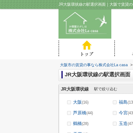
JR大阪環状線の駅選択画面｜大阪で賃貸の事
大阪市の賃貸の事なら株式会社La casa
>
JR大阪環状線の駅選択画面
JR大阪環状線
駅で絞り込む
大阪
福島
(16)
(13
芦原橋
今宮
(44)
(43
鶴橋
玉造
(28)
(47