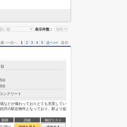
表示件数：
表示
<<前へ
1
2
3
4
5
次へ>>
最初
丁目
5分
0分
コンクリート
場などが備わっておりとても充実してい
好評の駅近物件となっており、駅より徒
面積
詳細
検討リスト
21.09㎡