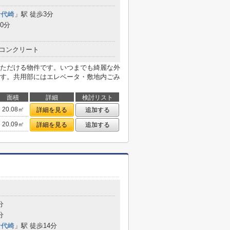
千代崎
」駅 徒歩3分
0分
コンクリート
ただける物件です。いつまでも綺麗な外
す。共用部にはエレベータ・敷地内ごみ
面積
詳細
検討リスト
20.08㎡
詳細を見る
追加する
20.09㎡
詳細を見る
追加する
目
分
分
千代崎
」駅 徒歩14分