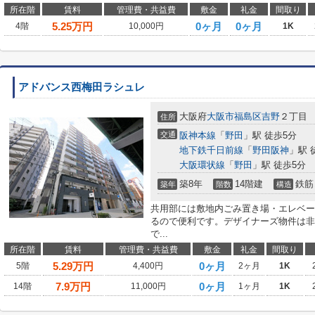
所在階
賃料
管理費・共益費
敷金
礼金
間取り
5.25
万円
0ヶ月
0ヶ月
4階
10,000円
1K
アドバンス西梅田ラシュレ
大阪府
大阪市福島区
吉野
２丁目
住所
交通
阪神本線
「
野田
」駅 徒歩5分
地下鉄千日前線
「
野田阪神
」駅 
大阪環状線
「
野田
」駅 徒歩5分
築8年
14階建
鉄筋
築年
階数
構造
共用部には敷地内ごみ置き場・エレベー
るので便利です。デザイナーズ物件は非
で...
所在階
賃料
管理費・共益費
敷金
礼金
間取り
5.29
万円
0ヶ月
5階
4,400円
2ヶ月
1K
7.9
万円
0ヶ月
14階
11,000円
1ヶ月
1K