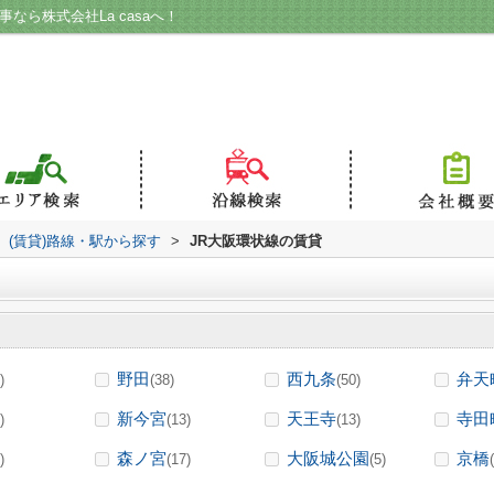
なら株式会社La casaへ！
(賃貸)路線・駅から探す
>
JR大阪環状線の賃貸
野田
西九条
弁天
)
(38)
(50)
新今宮
天王寺
寺田
)
(13)
(13)
森ノ宮
大阪城公園
京橋
)
(17)
(5)