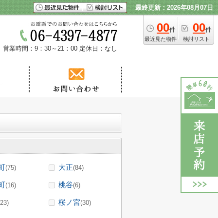
最終更新：2026年08月07日
00
00
件
件
最近見た物件
検討リスト
営業時間：9：30～21：00
定休日：なし
町
大正
(75)
(84)
町
桃谷
(16)
(6)
桜ノ宮
(23)
(30)