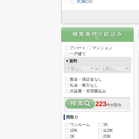
天満
(18)
アパート
マンション
一戸建て
▼賃料
～
敷金・保証金なし
礼金・敷引なし
共益費・管理費込み
223
件が該当
間取り
ワンルーム
1K
1DK
1LDK
2K
2DK