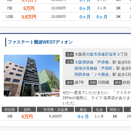
5
万円
0ヶ月
7階
10,000円
2ヶ月
1K
5.8
万円
0ヶ月
0ヶ月
10階
10,000円
1K
ファステート難波WESTディオン
大阪府
大阪市浪速区
塩草
３丁目
住所
交通
大阪環状線
「
芦原橋
」駅 徒歩5分
南海汐見橋線
「
芦原町
」駅 徒歩
関西本線
「
ＪＲ難波
」駅 徒歩13
築7年
15階建
鉄筋
築年
階数
構造
ぜひ一度見ていただきたい、「ファステ
197mの場所に、ライフ 塩草店があり
いただ...
所在階
賃料
管理費・共益費
敷金
礼金
間取り
5
万円
0ヶ月
3階
9,300円
1ヶ月
1K
2