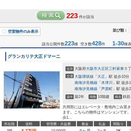
223
件が該当
並び順：
空室物件のみ表示
223
428
1-30
該当公開件数
棟 空き数
件
棟
グランカリテ大正ドマーニ
大阪府
大阪市大正区
三軒家東
５
住所
交通
大阪環状線
「
大正
」駅 徒歩10分
南海汐見橋線
「
木津川
」駅 徒歩1
南海汐見橋線
「
芦原町
」駅 徒歩2
築2年
10階建
鉄筋
築年
階数
構造
共用部にはエレベータ・敷地内ごみ置き
ます。こちらの物件はマンションです。
歩1...
所在階
賃料
管理費・共益費
敷金
礼金
間取り
5.7
万円
0ヶ月
3階
10,000円
2ヶ月
1K