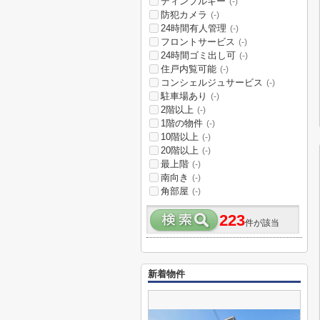
ディンプルキー
(-)
防犯カメラ
(-)
24時間有人管理
(-)
フロントサービス
(-)
24時間ゴミ出し可
(-)
住戸内覧可能
(-)
コンシェルジュサービス
(-)
駐車場あり
(-)
2階以上
(-)
1階の物件
(-)
10階以上
(-)
20階以上
(-)
最上階
(-)
南向き
(-)
角部屋
(-)
223
件が該当
新着物件