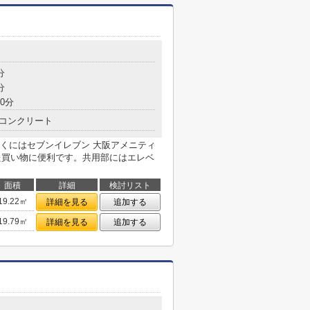
分
分
0分
コンクリート
くにはセブンイレブン 大阪アメニティ
した買い物に便利です。共用部にはエレベ
面積
詳細
検討リスト
19.22㎡
詳細を見る
追加する
19.79㎡
詳細を見る
追加する