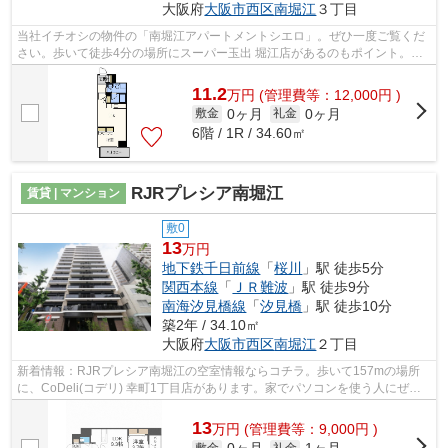
大阪府
大阪市西区
南堀江
３丁目
当社イチオシの物件の「南堀江アパートメントシエロ」。ぜひ一度ご覧くだ
さい。歩いて徒歩4分の場所にスーパー玉出 堀江店があるのもポイント。共
用部には敷地内ごみ置き場・エレベー...
11.2
万
円
(管理費等：12,000円 )
0ヶ月
0ヶ月
敷金
礼金
6階 / 1R / 34.60㎡
RJRプレシア南堀江
賃貸 | マンション
敷0
13
万円
地下鉄千日前線
「
桜川
」駅 徒歩5分
関西本線
「
ＪＲ難波
」駅 徒歩9分
南海汐見橋線
「
汐見橋
」駅 徒歩10分
築2年 / 34.10㎡
大阪府
大阪市西区
南堀江
２丁目
新着情報：RJRプレシア南堀江の空室情報ならコチラ。歩いて157mの場所
に、CoDeli(コデリ) 幸町1丁目店があります。家でパソコンを使う人にぜひ
ご検討いただきたいインターネット有り物...
13
万
円
(管理費等：9,000円 )
敷金
礼金