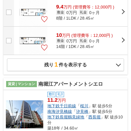
9.4
万
円
(管理費等：12,000円 )
0万円
0ヶ月
敷金
礼金
8階 / 1LDK / 28.45㎡
10
万
円
(管理費等：12,000円 )
0万円
0ヶ月
敷金
礼金
14階 / 1DK / 28.45㎡
1
残り
件を表示する
南堀江アパートメントシエロ
賃貸 | マンション
敷0
礼0
11.2
万円
地下鉄千日前線
「
桜川
」駅 徒歩5分
南海汐見橋線
「
汐見橋
」駅 徒歩5分
地下鉄長堀鶴見緑地
「
西長堀
」駅 徒歩10
分
築18年 / 34.60㎡