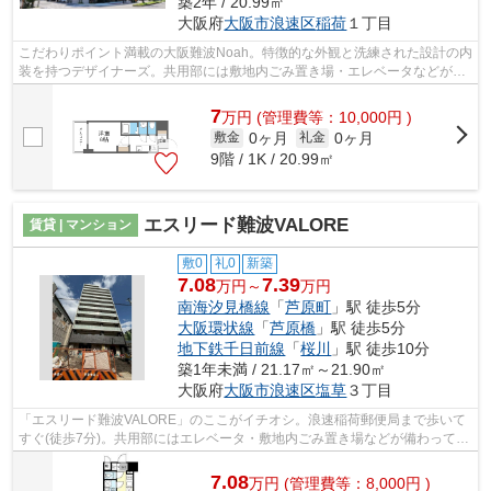
築2年 / 20.99㎡
大阪府
大阪市浪速区
稲荷
１丁目
こだわりポイント満載の大阪難波Noah。特徴的な外観と洗練された設計の内
装を持つデザイナーズ。共用部には敷地内ごみ置き場・エレベータなどが揃
っております。新たな回線工事が必要...
7
万
円
(管理費等：10,000円 )
0ヶ月
0ヶ月
敷金
礼金
9階 / 1K / 20.99㎡
エスリード難波VALORE
賃貸 | マンション
敷0
礼0
新築
7.08
7.39
万円～
万円
南海汐見橋線
「
芦原町
」駅 徒歩5分
大阪環状線
「
芦原橋
」駅 徒歩5分
地下鉄千日前線
「
桜川
」駅 徒歩10分
築1年未満 / 21.17㎡～21.90㎡
大阪府
大阪市浪速区
塩草
３丁目
「エスリード難波VALORE」のここがイチオシ。浪速稲荷郵便局まで歩いて
すぐ(徒歩7分)。共用部にはエレベータ・敷地内ごみ置き場などが備わってお
りとても充実しています。12階建ての物...
7.08
万
円
(管理費等：8,000円 )