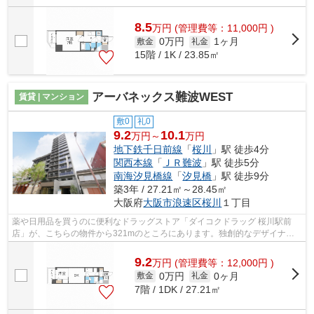
8.5
万
円
(管理費等：11,000円 )
0万円
1ヶ月
敷金
礼金
15階 / 1K / 23.85㎡
アーバネックス難波WEST
賃貸 | マンション
敷0
礼0
9.2
10.1
万円～
万円
地下鉄千日前線
「
桜川
」駅 徒歩4分
関西本線
「
ＪＲ難波
」駅 徒歩5分
南海汐見橋線
「
汐見橋
」駅 徒歩9分
築3年 / 27.21㎡～28.45㎡
大阪府
大阪市浪速区
桜川
１丁目
薬や日用品を買うのに便利なドラッグストア「ダイコクドラッグ 桜川駅前
店」が、こちらの物件から321mのところにあります。独創的なデザイナー
ズマンションで、ご好評いただいています...
9.2
万
円
(管理費等：12,000円 )
0万円
0ヶ月
敷金
礼金
7階 / 1DK / 27.21㎡