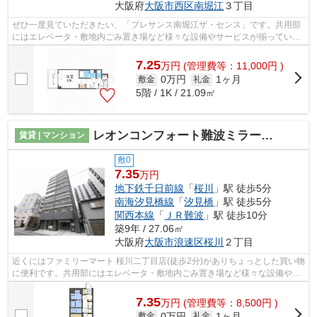
大阪府
大阪市西区
南堀江
３丁目
ぜひ一度見ていただきたい、「プレサンス南堀江ザ・センス」です。共用部
にはエレベータ・敷地内ごみ置き場など様々な設備やサービスが揃っている
ので便利です。こちらの物件は2駅が近...
7.25
万
円
(管理費等：11,000円 )
0万円
1ヶ月
敷金
礼金
5階 / 1K / 21.09㎡
レオンコンフォート難波ミラージュ
賃貸 | マンション
敷0
7.35
万円
地下鉄千日前線
「
桜川
」駅 徒歩5分
南海汐見橋線
「
汐見橋
」駅 徒歩5分
関西本線
「
ＪＲ難波
」駅 徒歩10分
築9年 / 27.06㎡
大阪府
大阪市浪速区
桜川
２丁目
近くにはファミリーマート 桜川二丁目店(徒歩2分)がありちょっとした買い物
に便利です。共用部にはエレベータ・敷地内ごみ置き場など様々な設備やサ
ービスが揃っているので便利です。...
7.35
万
円
(管理費等：8,500円 )
0万円
1ヶ月
敷金
礼金