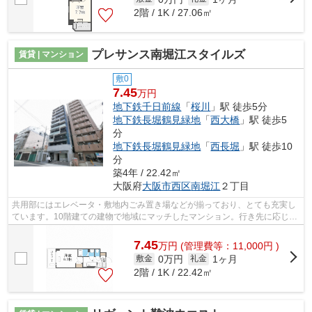
2階 / 1K / 27.06㎡
プレサンス南堀江スタイルズ
賃貸 | マンション
敷0
7.45
万円
地下鉄千日前線
「
桜川
」駅 徒歩5分
地下鉄長堀鶴見緑地
「
西大橋
」駅 徒歩5
分
地下鉄長堀鶴見緑地
「
西長堀
」駅 徒歩10
分
築4年 / 22.42㎡
大阪府
大阪市西区
南堀江
２丁目
共用部にはエレベータ・敷地内ごみ置き場などが揃っており、とても充実し
ています。10階建ての建物で地域にマッチしたマンション。行き先に応じて
駅を選べる2駅利用可能なマンションで...
7.45
万
円
(管理費等：11,000円 )
0万円
1ヶ月
敷金
礼金
2階 / 1K / 22.42㎡