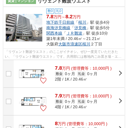
リヴェント難波ウエスト
賃貸 | マンション
敷0
礼0
7.8
8.2
万円～
万円
地下鉄千日前線
「
桜川
」駅 徒歩4分
南海汐見橋線
「
汐見橋
」駅 徒歩5分
関西本線
「
ＪＲ難波
」駅 徒歩10分
築1年未満 / 20.46㎡～21.21㎡
大阪府
大阪市浪速区
桜川
２丁目
「リヴェント難波ウエスト」のここがイチオシ。ぜひ一度見ていただきた
い、「リヴェント難波ウエスト」です。共用部には敷地内ごみ置き場・エレ
ベータなどが備わっておりとても充実し...
7.8
万
円
(管理費等：10,000円 )
0ヶ月
0ヶ月
敷金
礼金
2階 / 1K / 20.46㎡
7.9
万
円
(管理費等：10,000円 )
0ヶ月
0ヶ月
敷金
礼金
4階 / 1K / 20.46㎡
8
万
円
(管理費等：10,000円 )