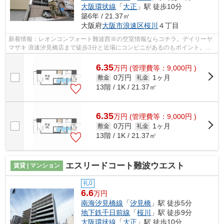
大阪環状線
「
大正
」駅 徒歩10分
築6年 / 21.37㎡
大阪府
大阪市浪速区
桜川
４丁目
新着情報：レオンコンフォート難波西Ⅲの空室情報ならコチラ。デイリーヤ
マザキ 浪速汐見橋店まで徒歩3分と近場にコンビニがあるのもポイント。共
用部には敷地内ごみ置き場・エレベータ...
6.35
万
円
(管理費等：9,000円 )
0万円
1ヶ月
敷金
礼金
13階 / 1K / 21.37㎡
6.35
万
円
(管理費等：9,000円 )
0万円
1ヶ月
敷金
礼金
13階 / 1K / 21.37㎡
エスリードコート難波ウエスト
賃貸 | マンション
礼0
6.6
万円
南海汐見橋線
「
汐見橋
」駅 徒歩5分
地下鉄千日前線
「
桜川
」駅 徒歩9分
大阪環状線
「
大正
」駅 徒歩10分