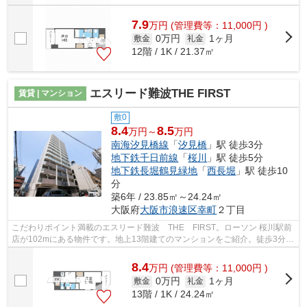
7.9
万
円
(管理費等：11,000円 )
0万円
1ヶ月
敷金
礼金
12階 / 1K / 21.37㎡
エスリード難波THE FIRST
賃貸 | マンション
敷0
8.4
8.5
万円～
万円
南海汐見橋線
「
汐見橋
」駅 徒歩3分
地下鉄千日前線
「
桜川
」駅 徒歩5分
地下鉄長堀鶴見緑地
「
西長堀
」駅 徒歩10
分
築6年 / 23.85㎡～24.24㎡
大阪府
大阪市浪速区
幸町
２丁目
こだわりポイント満載のエスリード難波 THE FIRST。ローソン 桜川駅前
店が102mにある物件です。地上13階建てのマンションをご紹介。徒歩3分に
駅がある物件です。地域の物件情報を数...
8.4
万
円
(管理費等：11,000円 )
0万円
1ヶ月
敷金
礼金
13階 / 1K / 24.24㎡