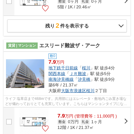
0ヶ月
0ヶ月
敷金
礼金
5階 / 1K / 20.46㎡
2
残り
件を表示する
エスリード難波ザ・アーク
賃貸 | マンション
敷0
7.9
万円
地下鉄千日前線
「
桜川
」駅 徒歩4分
関西本線
「
ＪＲ難波
」駅 徒歩5分
南海汐見橋線
「
汐見橋
」駅 徒歩9分
築6年 / 21.37㎡
大阪府
大阪市浪速区
桜川
２丁目
ライフ 塩草店まで468mです。共用部にはエレベータ・敷地内ごみ置き場な
どが備わっておりとても充実しています。こちらはマンションタイプになり
ます。暖かい日差しが差し込む、開放感...
7.9
万
円
(管理費等：11,000円 )
0万円
1ヶ月
敷金
礼金
12階 / 1K / 21.37㎡