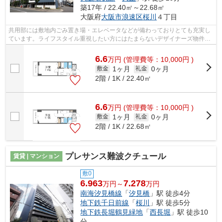
築17年 / 22.40㎡～22.68㎡
大阪府
大阪市浪速区
桜川
４丁目
共用部には敷地内ごみ置き場・エレベータなどが備わっておりとても充実し
ています。ライフスタイル重視したい方にはたまらないデザイナーズ物件で
す。駅まで徒歩5分の立地が魅力的な、...
6.6
万
円
(管理費等：10,000円 )
1ヶ月
0ヶ月
敷金
礼金
2階 / 1K / 22.40㎡
6.6
万
円
(管理費等：10,000円 )
1ヶ月
0ヶ月
敷金
礼金
2階 / 1K / 22.68㎡
プレサンス難波クチュール
賃貸 | マンション
敷0
6.963
7.278
万円～
万円
南海汐見橋線
「
汐見橋
」駅 徒歩4分
地下鉄千日前線
「
桜川
」駅 徒歩5分
地下鉄長堀鶴見緑地
「
西長堀
」駅 徒歩10
分