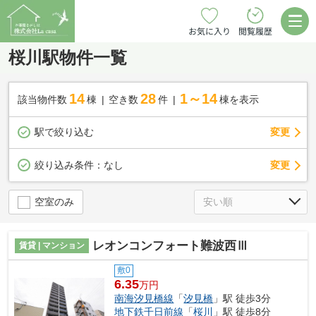
お気に入り
閲覧履歴
桜川駅物件一覧
14
28
1～14
該当物件数
棟
空き数
件
棟を表示
駅で絞り込む
変更
変更
絞り込み条件：
なし
空室のみ
レオンコンフォート難波西Ⅲ
賃貸 | マンション
敷0
6.35
万円
南海汐見橋線
「
汐見橋
」駅 徒歩3分
地下鉄千日前線
「
桜川
」駅 徒歩8分