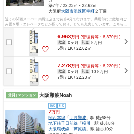
築7年 / 22.23㎡～22.62㎡
大阪府
大阪市浪速区
幸町
２丁目
近くの関西スーパー 南堀江店まで徒歩4分で行けます。共用部には敷地内ご
み置き場・エレベータなどが揃っており、とても充実しています。こちらは
初期費用をカードでお支払いいただけ...
6.963
万
円
(管理費等：8,370円 )
0ヶ月
8万円
敷金
礼金
5階 / 1K / 22.62㎡
7.278
万
円
(管理費等：8,220円 )
0ヶ月
10.8万円
敷金
礼金
7階 / 1K / 22.23㎡
大阪難波Noah
賃貸 | マンション
敷0
礼0
7
万円
関西本線
「
ＪＲ難波
」駅 徒歩8分
地下鉄千日前線
「
桜川
」駅 徒歩8分
大阪環状線
「
芦原橋
」駅 徒歩10分