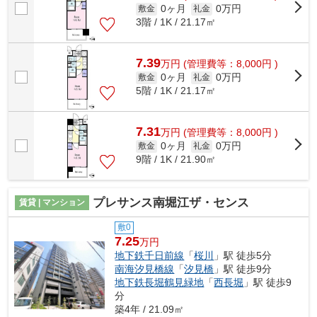
0ヶ月
0万円
敷金
礼金
3階 / 1K / 21.17㎡
7.39
万
円
(管理費等：8,000円 )
0ヶ月
0万円
敷金
礼金
5階 / 1K / 21.17㎡
7.31
万
円
(管理費等：8,000円 )
0ヶ月
0万円
敷金
礼金
9階 / 1K / 21.90㎡
プレサンス南堀江ザ・センス
賃貸 | マンション
敷0
7.25
万円
地下鉄千日前線
「
桜川
」駅 徒歩5分
南海汐見橋線
「
汐見橋
」駅 徒歩9分
地下鉄長堀鶴見緑地
「
西長堀
」駅 徒歩9
分
築4年 / 21.09㎡