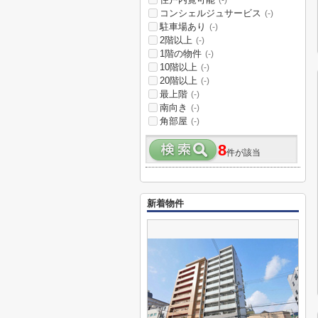
(-)
コンシェルジュサービス
(-)
駐車場あり
(-)
2階以上
(-)
1階の物件
(-)
10階以上
(-)
20階以上
(-)
最上階
(-)
南向き
(-)
角部屋
(-)
8
件が該当
新着物件