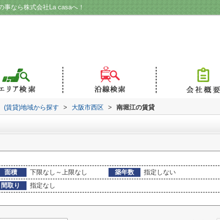
なら株式会社La casaへ！
(賃貸)地域から探す
>
大阪市西区
>
南堀江の賃貸
面積
下限なし～上限なし
築年数
指定しない
間取り
指定なし