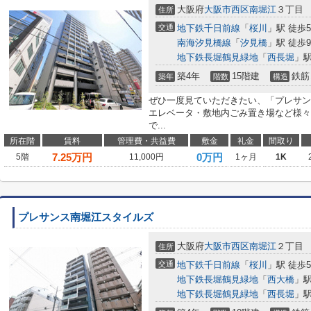
大阪府
大阪市西区
南堀江
３丁目
住所
交通
地下鉄千日前線
「
桜川
」駅 徒歩
南海汐見橋線
「
汐見橋
」駅 徒歩
地下鉄長堀鶴見緑地
「
西長堀
」駅
築4年
15階建
鉄筋
築年
階数
構造
ぜひ一度見ていただきたい、「プレサン
エレベータ・敷地内ごみ置き場など様々
で...
所在階
賃料
管理費・共益費
敷金
礼金
間取り
7.25
万円
0万円
5階
11,000円
1ヶ月
1K
プレサンス南堀江スタイルズ
大阪府
大阪市西区
南堀江
２丁目
住所
交通
地下鉄千日前線
「
桜川
」駅 徒歩
地下鉄長堀鶴見緑地
「
西大橋
」駅
地下鉄長堀鶴見緑地
「
西長堀
」駅