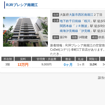
RJRプレシア南堀江
大阪府
大阪市西区
南堀江
２丁目
住所
交通
地下鉄千日前線
「
桜川
」駅 徒歩
関西本線
「
ＪＲ難波
」駅 徒歩9分
南海汐見橋線
「
汐見橋
」駅 徒歩1
築2年
14階建
鉄筋
築年
階数
構造
新着情報：RJRプレシア南堀江の空室情
CoDeli(コデリ) 幸町1丁目店があ
ただき...
所在階
賃料
管理費・共益費
敷金
礼金
間取り
13
万円
0ヶ月
3階
9,000円
1ヶ月
1LDK
3
該当