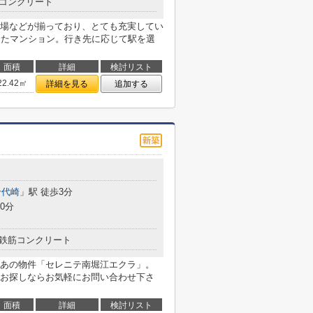
コンクリート
場などが揃っており、とても充実してい
したマンション。行き先に応じて駅を選
面積
詳細
検討リスト
22.42㎡
詳細を見る
追加する
千代崎
」駅 徒歩3分
0分
鉄筋コンクリート
あの物件「セレニテ南堀江エクラ」。
お探しならお気軽にお問い合わせ下さ
面積
詳細
検討リスト