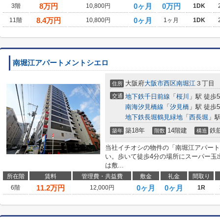
8
万円
0ヶ月
0万円
3階
10,800円
1DK
8.4
万円
0ヶ月
11階
10,800円
1ヶ月
1DK
南堀江アパートメントシエロ
大阪府
大阪市西区
南堀江
３丁目
住所
交通
地下鉄千日前線
「
桜川
」駅 徒歩
南海汐見橋線
「
汐見橋
」駅 徒歩
地下鉄長堀鶴見緑地
「
西長堀
」駅
築18年
14階建
鉄
築年
階数
構造
当社イチオシの物件の「南堀江アパート
い。歩いて徒歩4分の場所にスーパー玉
は敷...
所在階
賃料
管理費・共益費
敷金
礼金
間取り
11.2
万円
0ヶ月
0ヶ月
6階
12,000円
1R