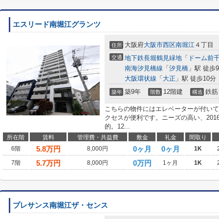
エスリード南堀江グランツ
大阪府
大阪市西区
南堀江
４丁目
住所
交通
地下鉄長堀鶴見緑地
「
ドーム前
南海汐見橋線
「
汐見橋
」駅 徒歩
大阪環状線
「
大正
」駅 徒歩10分
築9年
12階建
鉄筋
築年
階数
構造
こちらの物件にはエレベーターが付いて
クセスが便利です。ニーズの高い、20
的。12...
所在階
賃料
管理費・共益費
敷金
礼金
間取り
5.8
万円
0ヶ月
0ヶ月
6階
8,000円
1K
5.7
万円
0万円
7階
8,000円
1ヶ月
1K
プレサンス南堀江ザ・センス