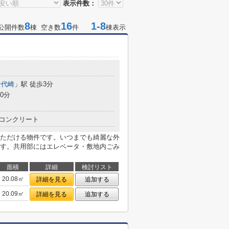
表示件数：
8
16
1-8
公開件数
棟 空き数
件
棟表示
千代崎
」駅 徒歩3分
0分
コンクリート
ただける物件です。いつまでも綺麗な外
す。共用部にはエレベータ・敷地内ごみ
面積
詳細
検討リスト
20.08㎡
詳細を見る
追加する
20.09㎡
詳細を見る
追加する