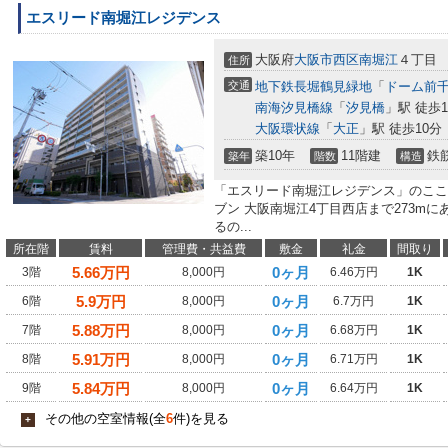
エスリード南堀江レジデンス
大阪府
大阪市西区
南堀江
４丁目
住所
交通
地下鉄長堀鶴見緑地
「
ドーム前
南海汐見橋線
「
汐見橋
」駅 徒歩1
大阪環状線
「
大正
」駅 徒歩10分
築10年
11階建
鉄
築年
階数
構造
「エスリード南堀江レジデンス」のここ
ブン 大阪南堀江4丁目西店まで273m
るの...
所在階
賃料
管理費・共益費
敷金
礼金
間取り
5.66
万円
0ヶ月
3階
8,000円
6.46万円
1K
5.9
万円
0ヶ月
6階
8,000円
6.7万円
1K
5.88
万円
0ヶ月
7階
8,000円
6.68万円
1K
5.91
万円
0ヶ月
8階
8,000円
6.71万円
1K
5.84
万円
0ヶ月
9階
8,000円
6.64万円
1K
その他の空室情報(全
6
件)を見る
+