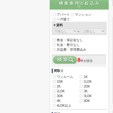
アパート
マンション
一戸建て
▼賃料
～
敷金・保証金なし
礼金・敷引なし
共益費・管理費込み
8
件が該当
間取り
ワンルーム
1K
1DK
1LDK
2K
2DK
2LDK
3K
3DK
3LDK
4K
4DK
4LDK以上