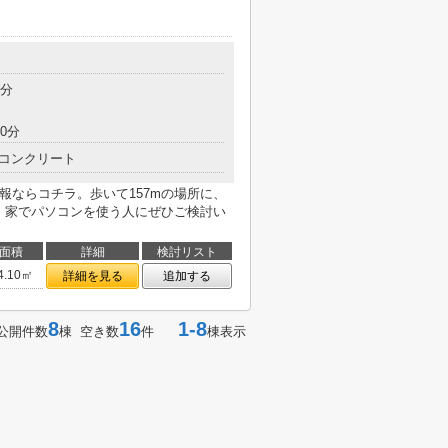
5分
0分
コンクリート
報ならコチラ。歩いて157mの場所に、
ります。家でパソコンを使う人にぜひご検討い
面積
詳細
検討リスト
4.10㎡
詳細を見る
追加する
8
16
1-8
公開件数
棟 空き数
件
棟表示