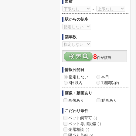
面積
～
駅からの徒歩
築年数
8
件が該当
情報公開日
指定しない
本日
3日以内
1週間以内
画像・動画あり
画像あり
動画あり
こだわり条件
ペット飼育可
(-)
ペット専用設備
(-)
楽器相談
(-)
陽当り良好
(-)