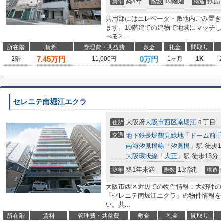
築4年
10階建
鉄筋
築年
階数
構造
共用部にはエレベータ・敷地内ごみ置き
ます。10階建ての建物で地域にマッチ
べる2...
所在階
賃料
管理費・共益費
敷金
礼金
間取り
7.45
万円
0万円
2階
11,000円
1ヶ月
1K
セレニテ南堀江エクラ
大阪府
大阪市西区
南堀江
４丁目
住所
交通
地下鉄長堀鶴見緑地
「
ドーム前
南海汐見橋線
「
汐見橋
」駅 徒歩1
大阪環状線
「
大正
」駅 徒歩13分
築1年未満
13階建
築年
階数
構造
大阪市西区近辺での物件情報：大好評の
「セレニテ南堀江エクラ」の物件情報を
い。共...
所在階
賃料
管理費・共益費
敷金
礼金
間取り