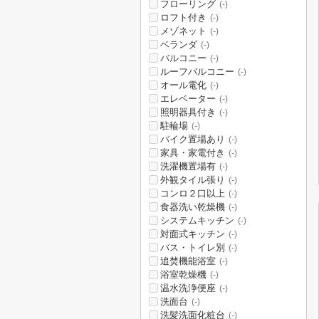
フローリング
(-)
ロフト付き
(-)
メゾネット
(-)
ベランダ
(-)
バルコニー
(-)
ルーフバルコニー
(-)
オール電化
(-)
エレベーター
(-)
照明器具付き
(-)
駐輪場
(-)
バイク置場あり
(-)
家具・家電付き
(-)
洗濯機置場有
(-)
外観タイル張り
(-)
コンロ２口以上
(-)
食器洗い乾燥機
(-)
システムキッチン
(-)
対面式キッチン
(-)
バス・トイレ別
(-)
追焚機能浴室
(-)
浴室乾燥機
(-)
温水洗浄便座
(-)
洗面台
(-)
洗髪洗面化粧台
(-)