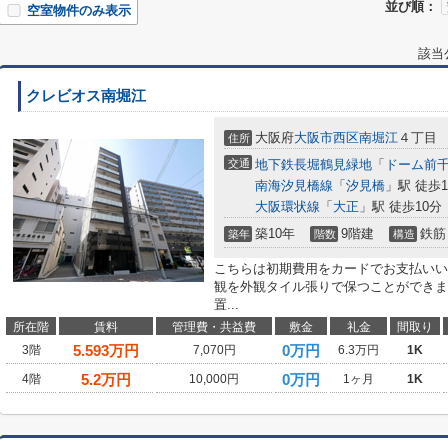
並び順：
空室物件のみ表示
該当
クレビオス南堀江
大阪府
大阪市西区
南堀江
４丁目
住所
交通
地下鉄長堀鶴見緑地
「
ドーム前
南海汐見橋線
「
汐見橋
」駅 徒歩1
大阪環状線
「
大正
」駅 徒歩10分
築10年
9階建
鉄筋
築年
階数
構造
こちらは初期費用をカードでお支払いい
観を外観タイル張りで保つことができま
置...
所在階
賃料
管理費・共益費
敷金
礼金
間取り
5.593
万円
0万円
3階
7,070円
6.3万円
1K
5.2
万円
0万円
4階
10,000円
1ヶ月
1K