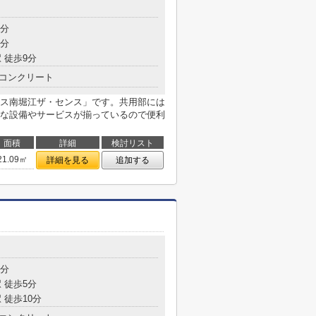
5分
9分
 徒歩9分
コンクリート
ス南堀江ザ・センス」です。共用部には
な設備やサービスが揃っているので便利
面積
詳細
検討リスト
21.09㎡
詳細を見る
追加する
5分
 徒歩5分
 徒歩10分