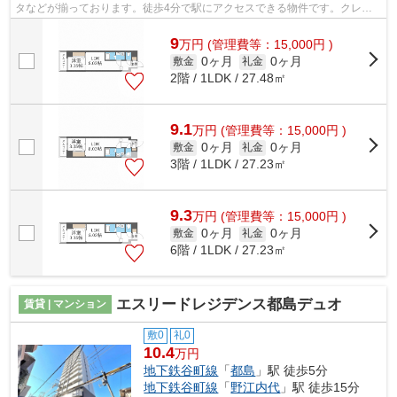
タなどが揃っております。徒歩4分で駅にアクセスできる物件です。クレジ
ットカードで初期費用がお支払いいただ...
9
万
円
(管理費等：15,000円 )
0ヶ月
0ヶ月
敷金
礼金
2階 / 1LDK / 27.48㎡
9.1
万
円
(管理費等：15,000円 )
0ヶ月
0ヶ月
敷金
礼金
3階 / 1LDK / 27.23㎡
9.3
万
円
(管理費等：15,000円 )
0ヶ月
0ヶ月
敷金
礼金
6階 / 1LDK / 27.23㎡
エスリードレジデンス都島デュオ
賃貸 | マンション
敷0
礼0
10.4
万円
地下鉄谷町線
「
都島
」駅 徒歩5分
地下鉄谷町線
「
野江内代
」駅 徒歩15分