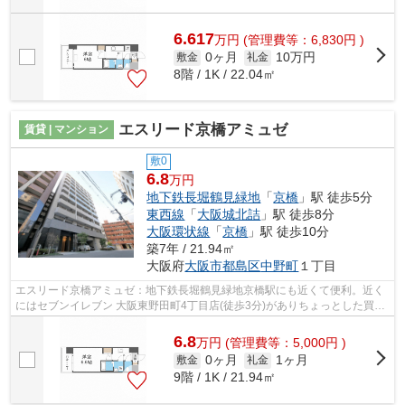
6.617
万
円
(管理費等：6,830円 )
0ヶ月
10万円
敷金
礼金
8階 / 1K / 22.04㎡
エスリード京橋アミュゼ
賃貸 | マンション
敷0
6.8
万円
地下鉄長堀鶴見緑地
「
京橋
」駅 徒歩5分
東西線
「
大阪城北詰
」駅 徒歩8分
大阪環状線
「
京橋
」駅 徒歩10分
築7年 / 21.94㎡
大阪府
大阪市都島区
中野町
１丁目
エスリード京橋アミュゼ：地下鉄長堀鶴見緑地京橋駅にも近くて便利。近く
にはセブンイレブン 大阪東野田町4丁目店(徒歩3分)がありちょっとした買い
物に便利です。共用部にはエレベータ...
6.8
万
円
(管理費等：5,000円 )
0ヶ月
1ヶ月
敷金
礼金
9階 / 1K / 21.94㎡