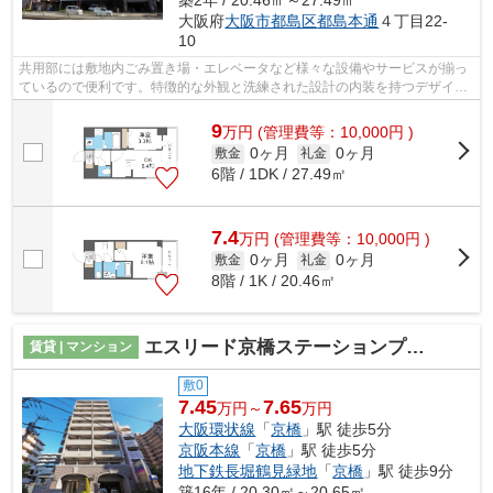
大阪府
大阪市都島区
都島本通
４丁目22-
10
共用部には敷地内ごみ置き場・エレベータなど様々な設備やサービスが揃っ
ているので便利です。特徴的な外観と洗練された設計の内装を持つデザイナ
ーズ。造りとデザインに関して、自信...
9
万
円
(管理費等：10,000円 )
0ヶ月
0ヶ月
敷金
礼金
6階 / 1DK / 27.49㎡
7.4
万
円
(管理費等：10,000円 )
0ヶ月
0ヶ月
敷金
礼金
8階 / 1K / 20.46㎡
エスリード京橋ステーションプラザ
賃貸 | マンション
敷0
7.45
7.65
万円～
万円
大阪環状線
「
京橋
」駅 徒歩5分
京阪本線
「
京橋
」駅 徒歩5分
地下鉄長堀鶴見緑地
「
京橋
」駅 徒歩9分
築16年 / 20.30㎡～20.65㎡