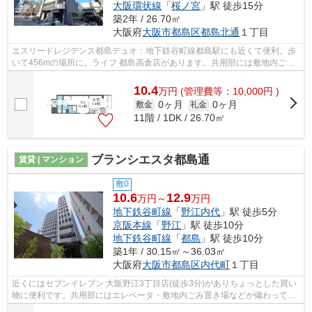
大阪環状線
「
桜ノ宮
」駅 徒歩15分
築2年 / 26.70㎡
大阪府
大阪市都島区
都島北通
１丁目
エスリードレジデンス都島デュオ：地下鉄谷町線都島駅にも近くて便利。歩
いて456mの場所に、ライフ 都島高倉店があります。共用部には敷地内ごみ
置き場・エレベータなど様々な設備やサ...
10.4
万
円
(管理費等：10,000円 )
0ヶ月
0ヶ月
敷金
礼金
11階 / 1DK / 26.70㎡
ブランシエスタ都島通
賃貸 | マンション
敷0
10.6
12.9
万円～
万円
地下鉄谷町線
「
野江内代
」駅 徒歩5分
京阪本線
「
野江
」駅 徒歩10分
地下鉄谷町線
「
都島
」駅 徒歩10分
築1年 / 30.15㎡～36.03㎡
大阪府
大阪市都島区
内代町
１丁目
近くにはセブンイレブン 大阪野江3丁目店(徒歩3分)がありちょっとした買い
物に便利です。共用部にはエレベータ・敷地内ごみ置き場などが備わってお
りとても充実しています。おしゃれな...