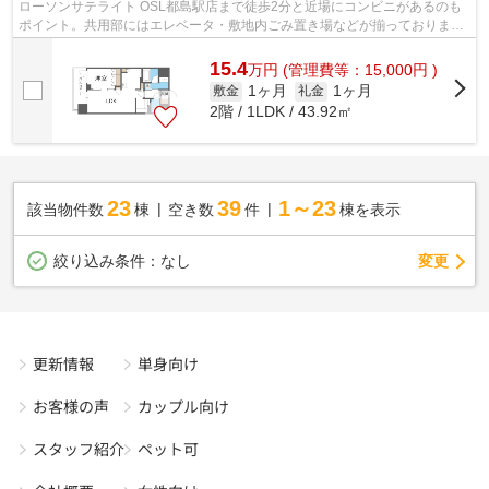
ローソンサテライト OSL都島駅店まで徒歩2分と近場にコンビニがあるのも
ポイント。共用部にはエレベータ・敷地内ごみ置き場などが揃っておりま
す。築1年の築浅物件。クレジットカード...
15.4
万
円
(管理費等：15,000円 )
1ヶ月
1ヶ月
敷金
礼金
2階 / 1LDK / 43.92㎡
23
39
1～23
該当物件数
棟
空き数
件
棟を表示
変更
絞り込み条件：
なし
更新情報
単身向け
お客様の声
カップル向け
スタッフ紹介
ペット可