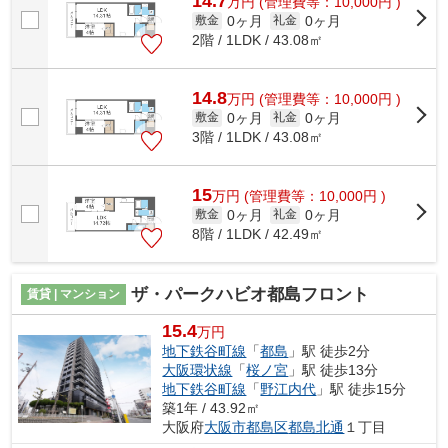
14.7
万
円
(管理費等：10,000円 )
0ヶ月
0ヶ月
敷金
礼金
2階 / 1LDK / 43.08㎡
14.8
万
円
(管理費等：10,000円 )
0ヶ月
0ヶ月
敷金
礼金
3階 / 1LDK / 43.08㎡
15
万
円
(管理費等：10,000円 )
0ヶ月
0ヶ月
敷金
礼金
8階 / 1LDK / 42.49㎡
ザ・パークハビオ都島フロント
賃貸 | マンション
15.4
万円
地下鉄谷町線
「
都島
」駅 徒歩2分
大阪環状線
「
桜ノ宮
」駅 徒歩13分
地下鉄谷町線
「
野江内代
」駅 徒歩15分
築1年 / 43.92㎡
大阪府
大阪市都島区
都島北通
１丁目