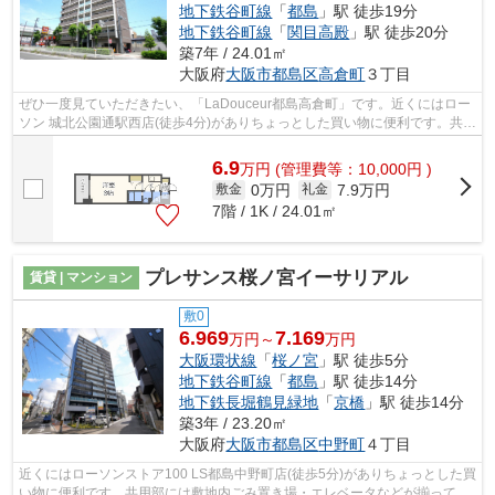
地下鉄谷町線
「
都島
」駅 徒歩19分
地下鉄谷町線
「
関目高殿
」駅 徒歩20分
築7年 / 24.01㎡
大阪府
大阪市都島区
高倉町
３丁目
ぜひ一度見ていただきたい、「LaDouceur都島高倉町」です。近くにはロー
ソン 城北公園通駅西店(徒歩4分)がありちょっとした買い物に便利です。共用
部にはエレベータ・敷地内ごみ置き場...
6.9
万
円
(管理費等：10,000円 )
0万円
7.9万円
敷金
礼金
7階 / 1K / 24.01㎡
プレサンス桜ノ宮イーサリアル
賃貸 | マンション
敷0
6.969
7.169
万円～
万円
大阪環状線
「
桜ノ宮
」駅 徒歩5分
地下鉄谷町線
「
都島
」駅 徒歩14分
地下鉄長堀鶴見緑地
「
京橋
」駅 徒歩14分
築3年 / 23.20㎡
大阪府
大阪市都島区
中野町
４丁目
近くにはローソンストア100 LS都島中野町店(徒歩5分)がありちょっとした買
い物に便利です。共用部には敷地内ごみ置き場・エレベータなどが揃ってお