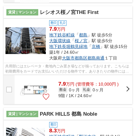
レシオス桜ノ宮THE First
賃貸 | マンション
敷0
礼0
7.9
万円
地下鉄谷町線
「
都島
」駅 徒歩5分
大阪環状線
「
桜ノ宮
」駅 徒歩5分
地下鉄長堀鶴見緑地
「
京橋
」駅 徒歩15分
築1年 / 24.60㎡
大阪府
大阪市都島区
都島南通
１丁目
共用部にはエレベータ・敷地内ごみ置き場などが揃っております。こちらは
初期費用をカードでお支払いいただける物件です。ありきたりの物件にはな
い、デザイナーズ物件ならではの魅力...
7.9
万
円
(管理費等：10,000円 )
0ヶ月
0ヶ月
敷金
礼金
9階 / 1K / 24.60㎡
PARK HILLS 都島 Noble
賃貸 | マンション
敷0
8.3
万円