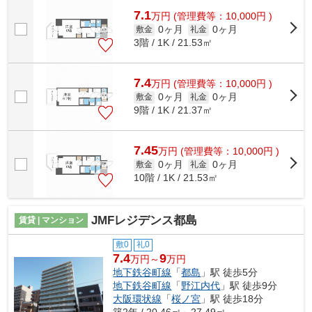
7.1
万
円
(管理費等：10,000円 )
0ヶ月
0ヶ月
敷金
礼金
3階 / 1K / 21.53㎡
7.4
万
円
(管理費等：10,000円 )
0ヶ月
0ヶ月
敷金
礼金
9階 / 1K / 21.37㎡
7.45
万
円
(管理費等：10,000円 )
0ヶ月
0ヶ月
敷金
礼金
10階 / 1K / 21.53㎡
JMFレジデンス都島
賃貸 | マンション
敷0
礼0
7.4
9
万円～
万円
地下鉄谷町線
「
都島
」駅 徒歩5分
地下鉄谷町線
「
野江内代
」駅 徒歩9分
大阪環状線
「
桜ノ宮
」駅 徒歩18分
築2年 / 20.46㎡～27.49㎡