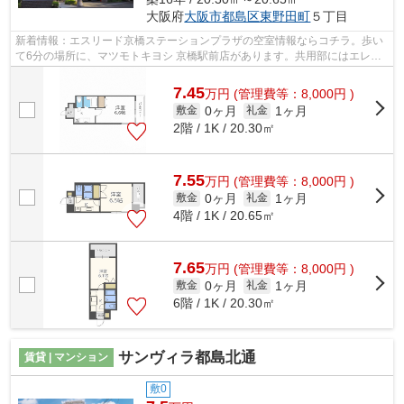
大阪府
大阪市都島区
東野田町
５丁目
新着情報：エスリード京橋ステーションプラザの空室情報ならコチラ。歩い
て6分の場所に、マツモトキヨシ 京橋駅前店があります。共用部にはエレベ
ータ・敷地内ごみ置き場などが備わっ...
7.45
万
円
(管理費等：8,000円 )
0ヶ月
1ヶ月
敷金
礼金
2階 / 1K / 20.30㎡
7.55
万
円
(管理費等：8,000円 )
0ヶ月
1ヶ月
敷金
礼金
4階 / 1K / 20.65㎡
7.65
万
円
(管理費等：8,000円 )
0ヶ月
1ヶ月
敷金
礼金
6階 / 1K / 20.30㎡
サンヴィラ都島北通
賃貸 | マンション
敷0