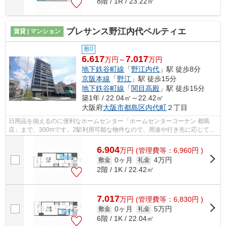
8階 / 1R / 23.22㎡
プレサンス野江内代ペルティエ
賃貸 | マンション
敷0
6.617
7.017
万円～
万円
地下鉄谷町線
「
野江内代
」駅 徒歩8分
京阪本線
「
野江
」駅 徒歩15分
地下鉄谷町線
「
関目高殿
」駅 徒歩15分
築1年 / 22.04㎡～22.42㎡
大阪府
大阪市都島区
内代町
２丁目
日用品を揃えるのに便利なホームセンター「ホームセンターコーナン 都島
店」まで、300mです。2駅利用可能な物件なので、用途や行き先に応じて経
路を選択できます。共用部にはエレベー...
6.904
万
円
(管理費等：6,960円 )
0ヶ月
4万円
敷金
礼金
2階 / 1K / 22.42㎡
7.017
万
円
(管理費等：6,830円 )
0ヶ月
5万円
敷金
礼金
6階 / 1K / 22.04㎡