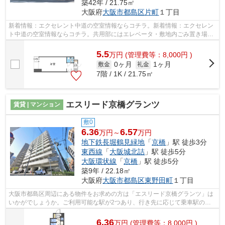
築42年 / 21.75㎡
大阪府
大阪市都島区
片町
１丁目
新着情報：エクセレント中道の空室情報ならコチラ。新着情報：エクセレン
ト中道の空室情報ならコチラ。共用部にはエレベータ・敷地内ごみ置き場な
どが揃っております。外壁にはタイル...
5.5
万
円
(管理費等：8,000円 )
0ヶ月
1ヶ月
敷金
礼金
7階 / 1K / 21.75㎡
エスリード京橋グランツ
賃貸 | マンション
敷0
6.36
6.57
万円～
万円
地下鉄長堀鶴見緑地
「
京橋
」駅 徒歩3分
東西線
「
大阪城北詰
」駅 徒歩5分
大阪環状線
「
京橋
」駅 徒歩5分
築9年 / 22.18㎡
大阪府
大阪市都島区
東野田町
１丁目
大阪市都島区周辺にある物件をお求めの方は「エスリード京橋グランツ」は
いかがでしょうか。ご利用可能な駅が2つあり、行き先に応じて乗車駅の使
い分けができます。駅から徒歩3分とい...
6.36
万
円
(管理費等：8,000円 )