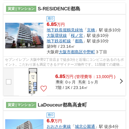
S-RESIDENCE都島
賃貸 | マンション
敷0
6.85
万円
地下鉄長堀鶴見緑地
「
京橋
」駅 徒歩10分
大阪環状線
「
桜ノ宮
」駅 徒歩10分
地下鉄谷町線
「
都島
」駅 徒歩10分
築9年 / 23.14㎡
大阪府
大阪市都島区
中野町
３丁目
セブンイレブン 大阪中野2丁目店まで徒歩3分と近場にコンビニがあるのもポ
イント。こだわり派も満足できるデザイナーズ物件です。11階建ての建物で
地域にマッチした物件。2駅利用可能...
6.85
万
円
(管理費等：13,000円 )
0ヶ月
1ヶ月
敷金
礼金
7階 / 1K / 23.14㎡
LaDouceur都島高倉町
賃貸 | マンション
敷0
6.9
万円
おおさか東線
「
城北公園通
」駅 徒歩4分