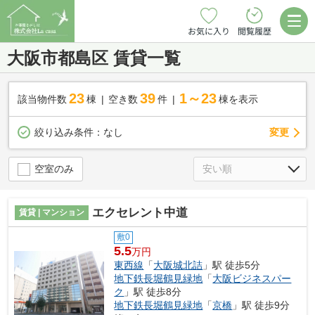
お気に入り
閲覧履歴
大阪市都島区 賃貸一覧
23
39
1～23
該当物件数
棟
空き数
件
棟を表示
変更
絞り込み条件：
なし
空室のみ
エクセレント中道
賃貸 | マンション
敷0
5.5
万円
東西線
「
大阪城北詰
」駅 徒歩5分
地下鉄長堀鶴見緑地
「
大阪ビジネスパー
ク
」駅 徒歩8分
地下鉄長堀鶴見緑地
「
京橋
」駅 徒歩9分