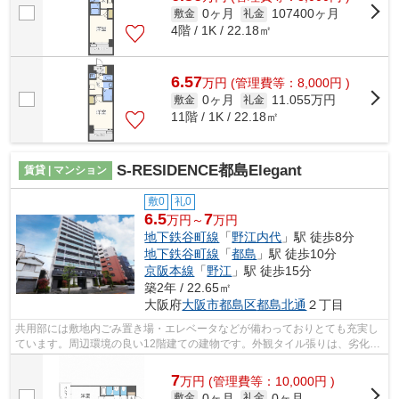
0ヶ月
107400ヶ月
敷金
礼金
4階 / 1K / 22.18㎡
6.57
万
円
(管理費等：8,000円 )
0ヶ月
11.055万円
敷金
礼金
11階 / 1K / 22.18㎡
S-RESIDENCE都島Elegant
賃貸 | マンション
敷0
礼0
6.5
7
万円～
万円
地下鉄谷町線
「
野江内代
」駅 徒歩8分
地下鉄谷町線
「
都島
」駅 徒歩10分
京阪本線
「
野江
」駅 徒歩15分
築2年 / 22.65㎡
大阪府
大阪市都島区
都島北通
２丁目
共用部には敷地内ごみ置き場・エレベータなどが備わっておりとても充実し
ています。周辺環境の良い12階建ての建物です。外観タイル張りは、劣化が
少なくいつまも美しい外観を保ちます...
7
万
円
(管理費等：10,000円 )
0ヶ月
0ヶ月
敷金
礼金