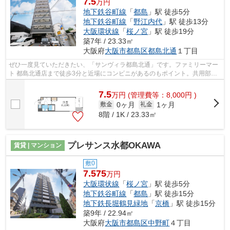
7.5
万円
地下鉄谷町線
「
都島
」駅 徒歩5分
地下鉄谷町線
「
野江内代
」駅 徒歩13分
大阪環状線
「
桜ノ宮
」駅 徒歩19分
築7年 / 23.33㎡
大阪府
大阪市都島区
都島北通
１丁目
ぜひ一度見ていただきたい、「サンヴィラ都島北通」です。ファミリーマー
ト 都島北通店まで徒歩3分と近場にコンビニがあるのもポイント。共用部に
は敷地内ごみ置き場・エレベータなど...
7.5
万
円
(管理費等：8,000円 )
0ヶ月
1ヶ月
敷金
礼金
8階 / 1K / 23.33㎡
プレサンス水都OKAWA
賃貸 | マンション
敷0
7.575
万円
大阪環状線
「
桜ノ宮
」駅 徒歩5分
地下鉄谷町線
「
都島
」駅 徒歩15分
地下鉄長堀鶴見緑地
「
京橋
」駅 徒歩15分
築9年 / 22.94㎡
大阪府
大阪市都島区
中野町
４丁目