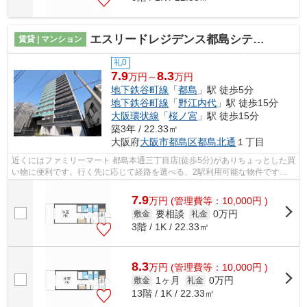
エスリードレジデンス都島シティフロント
賃貸 | マンション
礼0
7.9
8.3
万円～
万円
地下鉄谷町線
「
都島
」駅 徒歩5分
地下鉄谷町線
「
野江内代
」駅 徒歩15分
大阪環状線
「
桜ノ宮
」駅 徒歩15分
築3年 / 22.33㎡
大阪府
大阪市都島区
都島北通
１丁目
近くにはファミリーマート 都島本通三丁目店(徒歩5分)がありちょっとした買
い物に便利です。行く先に応じて経路を選べる、2駅利用可能な物件です。
素敵な景色が堪能できる、地上13階建...
7.9
万
円
(管理費等：10,000円 )
要相談
0万円
敷金
礼金
3階 / 1K / 22.33㎡
8.3
万
円
(管理費等：10,000円 )
1ヶ月
0万円
敷金
礼金
13階 / 1K / 22.33㎡