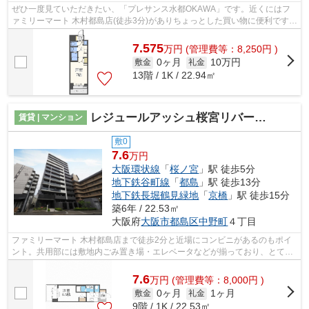
ぜひ一度見ていただきたい、「プレサンス水都OKAWA」です。近くにはフ
ァミリーマート 木村都島店(徒歩3分)がありちょっとした買い物に便利です。
共用部にはエレベータ・敷地内ごみ置き...
7.575
万
円
(管理費等：8,250円 )
0ヶ月
10万円
敷金
礼金
13階 / 1K / 22.94㎡
レジュールアッシュ桜宮リバーコート
賃貸 | マンション
敷0
7.6
万円
大阪環状線
「
桜ノ宮
」駅 徒歩5分
地下鉄谷町線
「
都島
」駅 徒歩13分
地下鉄長堀鶴見緑地
「
京橋
」駅 徒歩15分
築6年 / 22.53㎡
大阪府
大阪市都島区
中野町
４丁目
ファミリーマート 木村都島店まで徒歩2分と近場にコンビニがあるのもポイ
ント。共用部には敷地内ごみ置き場・エレベータなどが揃っており、とても
充実しています。2駅利用可能でとても...
7.6
万
円
(管理費等：8,000円 )
0ヶ月
1ヶ月
敷金
礼金
9階 / 1K / 22.53㎡