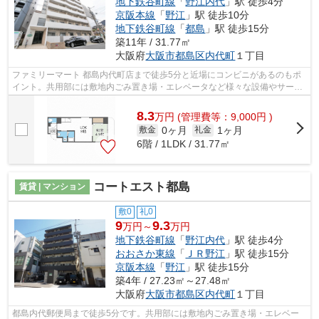
地下鉄谷町線
「
野江内代
」駅 徒歩4分
京阪本線
「
野江
」駅 徒歩10分
地下鉄谷町線
「
都島
」駅 徒歩15分
築11年 / 31.77㎡
大阪府
大阪市都島区
内代町
１丁目
ファミリーマート 都島内代町店まで徒歩5分と近場にコンビニがあるのもポ
イント。共用部には敷地内ごみ置き場・エレベータなど様々な設備やサービ
スが揃っているので便利です。駅から...
8.3
万
円
(管理費等：9,000円 )
0ヶ月
1ヶ月
敷金
礼金
6階 / 1LDK / 31.77㎡
コートエスト都島
賃貸 | マンション
敷0
礼0
9
9.3
万円～
万円
地下鉄谷町線
「
野江内代
」駅 徒歩4分
おおさか東線
「
ＪＲ野江
」駅 徒歩15分
京阪本線
「
野江
」駅 徒歩15分
築4年 / 27.23㎡～27.48㎡
大阪府
大阪市都島区
内代町
１丁目
都島内代郵便局まで徒歩5分です。共用部には敷地内ごみ置き場・エレベー