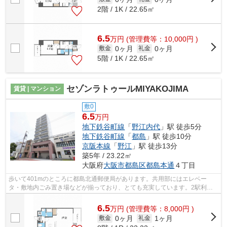
2階 / 1K / 22.65㎡
6.5
万
円
(管理費等：10,000円 )
0ヶ月
0ヶ月
敷金
礼金
5階 / 1K / 22.65㎡
セゾンラトゥールMIYAKOJIMA
賃貸 | マンション
敷0
6.5
万円
地下鉄谷町線
「
野江内代
」駅 徒歩5分
地下鉄谷町線
「
都島
」駅 徒歩10分
京阪本線
「
野江
」駅 徒歩13分
築5年 / 23.22㎡
大阪府
大阪市都島区
都島本通
４丁目
歩いて401mのところに都島北通郵便局があります。共用部にはエレベー
タ・敷地内ごみ置き場などが揃っており、とても充実しています。2駅利用
可能な利便性の高いマンションです。徒歩5...
6.5
万
円
(管理費等：8,000円 )
0ヶ月
1ヶ月
敷金
礼金