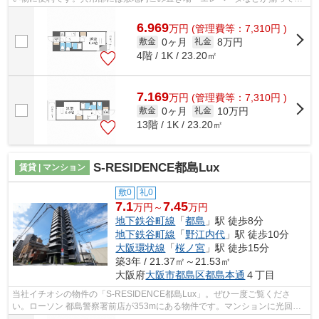
り、とても充実しています。日頃から...
6.969
万
円
(管理費等：7,310円 )
0ヶ月
8万円
敷金
礼金
4階 / 1K / 23.20㎡
7.169
万
円
(管理費等：7,310円 )
0ヶ月
10万円
敷金
礼金
13階 / 1K / 23.20㎡
S-RESIDENCE都島Lux
賃貸 | マンション
敷0
礼0
7.1
7.45
万円～
万円
地下鉄谷町線
「
都島
」駅 徒歩8分
地下鉄谷町線
「
野江内代
」駅 徒歩10分
大阪環状線
「
桜ノ宮
」駅 徒歩15分
築3年 / 21.37㎡～21.53㎡
大阪府
大阪市都島区
都島本通
４丁目
当社イチオシの物件の「S-RESIDENCE都島Lux」。ぜひ一度ご覧くださ
い。ローソン 都島警察署前店が353mにある物件です。マンションに光回線
を繋いでパソコンを使いやすくしました。利便...