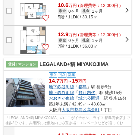
10.6
万
円
(管理費等：12,000円 )
0ヶ月
1ヶ月
敷金
礼金
5階 / 1LDK / 30.15㎡
12.9
万
円
(管理費等：12,000円 )
0ヶ月
1ヶ月
敷金
礼金
7階 / 1LDK / 36.03㎡
LEGALAND+猫 MIYAKOJIMA
賃貸 | マンション
敷0
礼0
新築
14.7
15
万円～
万円
地下鉄谷町線
「
都島
」駅 徒歩9分
地下鉄谷町線
「
野江内代
」駅 徒歩15分
おおさか東線
「
城北公園通
」駅 徒歩15分
築1年未満 / 42.49㎡～43.08㎡
大阪府
大阪市都島区
高倉町
１丁目
「LEGALAND+猫 MIYAKOJIMA」のここがイチオシ。ライフ 都島高倉店まで
徒歩3分です。共用部には敷地内ごみ置き場・エレベータなどが揃ってお
り、とても充実しています。素敵な外観タイ...