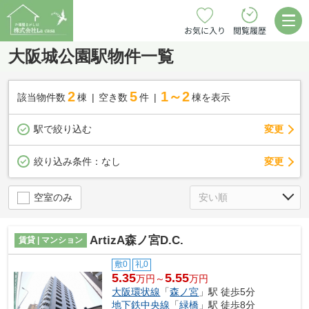
お気に入り
閲覧履歴
大阪城公園駅物件一覧
2
5
1～2
該当物件数
棟
空き数
件
棟を表示
駅で絞り込む
変更
変更
絞り込み条件：
なし
空室のみ
ArtizA森ノ宮D.C.
賃貸 | マンション
敷0
礼0
5.35
5.55
万円～
万円
大阪環状線
「
森ノ宮
」駅 徒歩5分
地下鉄中央線
「
緑橋
」駅 徒歩8分