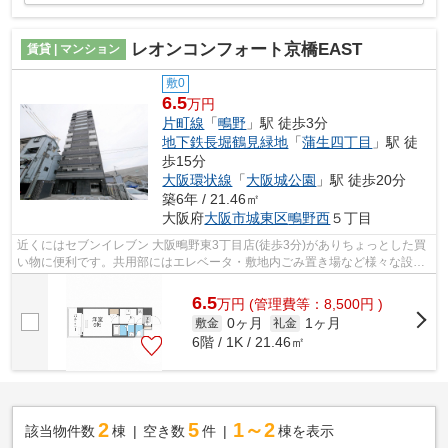
レオンコンフォート京橋EAST
賃貸 | マンション
敷0
6.5
万円
片町線
「
鴫野
」駅 徒歩3分
地下鉄長堀鶴見緑地
「
蒲生四丁目
」駅 徒
歩15分
大阪環状線
「
大阪城公園
」駅 徒歩20分
築6年 / 21.46㎡
大阪府
大阪市城東区
鴫野西
５丁目
近くにはセブンイレブン 大阪鴫野東3丁目店(徒歩3分)がありちょっとした買
い物に便利です。共用部にはエレベータ・敷地内ごみ置き場など様々な設備
やサービスが揃っているので便利です...
6.5
万
円
(管理費等：8,500円 )
0ヶ月
1ヶ月
敷金
礼金
6階 / 1K / 21.46㎡
2
5
1～2
該当物件数
棟
空き数
件
棟を表示