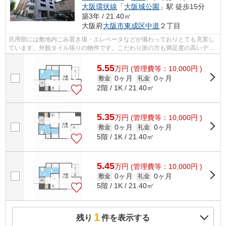
大阪環状線
「
大阪城公園
」駅 徒歩15分
築3年 / 21.40㎡
大阪府
大阪市東成区
中道
２丁目
共用部には敷地内ごみ置き場・エレベータなどが備わっておりとても充実し
ています。外観タイル張りの物件です。こだわり派の方も満足度の高いデザ
イナーズマンションです。12階建てで...
5.55
万
円
(管理費等：10,000円 )
0ヶ月
0ヶ月
敷金
礼金
2階 / 1K / 21.40㎡
5.35
万
円
(管理費等：10,000円 )
0ヶ月
0ヶ月
敷金
礼金
5階 / 1K / 21.40㎡
5.45
万
円
(管理費等：10,000円 )
0ヶ月
0ヶ月
敷金
礼金
5階 / 1K / 21.40㎡
1
残り
件を表示する