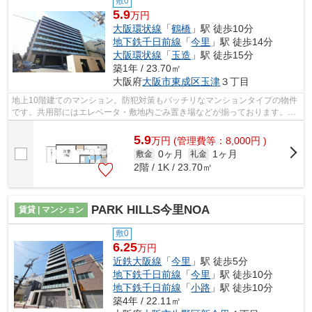
敷0
5.9
万円
大阪環状線
「
鶴橋
」駅 徒歩10分
地下鉄千日前線
「
今里
」駅 徒歩14分
大阪環状線
「
玉造
」駅 徒歩15分
築1年 / 23.70㎡
大阪府
大阪市東成区
玉津
３丁目
地上10階建てのマンション。防犯対策もバッチリなマンションタイプの物件
です。共用部にはエレベータ・敷地内ごみ置き場などが揃っております。調
べ物も買い物もパソコン一台で。イン...
5.9
万
円
(管理費等：8,000円 )
0ヶ月
1ヶ月
敷金
礼金
2階 / 1K / 23.70㎡
PARK HILLS今里NOA
賃貸 | マンション
敷0
6.25
万円
近鉄大阪線
「
今里
」駅 徒歩5分
地下鉄千日前線
「
今里
」駅 徒歩10分
地下鉄千日前線
「
小路
」駅 徒歩10分
築4年 / 22.11㎡