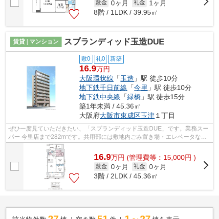
0ヶ月
1ヶ月
敷金
礼金
8階 / 1LDK / 39.95㎡
スプランディッド玉造DUE
賃貸 | マンション
敷0
礼0
新築
16.9
万円
大阪環状線
「
玉造
」駅 徒歩10分
地下鉄千日前線
「
今里
」駅 徒歩10分
地下鉄中央線
「
緑橋
」駅 徒歩15分
築1年未満 / 45.36㎡
大阪府
大阪市東成区
玉津
１丁目
ぜひ一度見ていただきたい、「スプランディッド玉造DUE」です。業務スー
パー 今里店まで282mです。共用部には敷地内ごみ置き場・エレベータなど
が揃っており、とても充実しています。...
16.9
万
円
(管理費等：15,000円 )
0ヶ月
0ヶ月
敷金
礼金
3階 / 2LDK / 45.36㎡
27
51
1～27