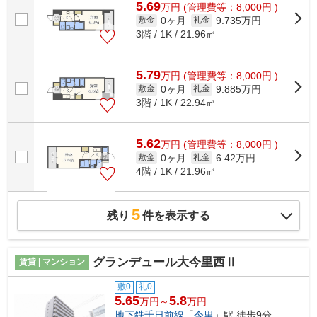
5.69
万
円
(管理費等：8,000円 )
0ヶ月
9.735万円
敷金
礼金
3階 / 1K / 21.96㎡
5.79
万
円
(管理費等：8,000円 )
0ヶ月
9.885万円
敷金
礼金
3階 / 1K / 22.94㎡
5.62
万
円
(管理費等：8,000円 )
0ヶ月
6.42万円
敷金
礼金
4階 / 1K / 21.96㎡
5
残り
件を表示する
グランデュール大今里西Ⅱ
賃貸 | マンション
敷0
礼0
5.65
5.8
万円～
万円
地下鉄千日前線
「
今里
」駅 徒歩9分