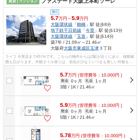
ファステート大阪上本町ソーレ
賃貸 | マンション
敷0
5.7
5.9
万円～
万円
大阪環状線
「
鶴橋
」駅 徒歩8分
地下鉄千日前線
「
今里
」駅 徒歩13分
大阪環状線
「
玉造
」駅 徒歩14分
築7年 / 21.09㎡～21.46㎡
大阪府
大阪市東成区
玉津
３丁目
ライフ 今里店まで457mです。こちらの物件からは2駅が近くにあり、移動範
囲も広がります。外観タイル張りは、劣化が少なくいつまも美しい外観を保
ちます。こちらの令和元年築の物件は...
5.7
万
円
(管理費等：10,000円 )
0ヶ月
1ヶ月
敷金
礼金
3階 / 1K / 21.46㎡
5.9
万
円
(管理費等：10,000円 )
0ヶ月
1ヶ月
敷金
礼金
5階 / 1K / 21.46㎡
5.78
万
円
(管理費等：10,000円 )