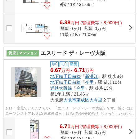
9階 / 1K / 21.66㎡
6.38
万
円
(管理費等：8,000円 )
0ヶ月
0万円
敷金
礼金
11階 / 1K / 21.09㎡
エスリード ザ・レーヴ大阪
賃貸 | マンション
敷0
礼0
新築
6.67
6.71
万円～
万円
地下鉄千日前線
「
新深江
」駅 徒歩8分
地下鉄千日前線
「
今里
」駅 徒歩10分
近鉄大阪線
「
今里
」駅 徒歩13分
築1年未満 / 21.46㎡
大阪府
大阪市東成区
大今里
２丁目
ぜひ一度見ていただきたい、「エスリード ザ・レーヴ大阪」です。近くには
ローソンストア100 LS東成神路三丁目店(徒歩4分)がありちょっとした買い物
に便利です。共用部には敷地内ごみ...
6.71
万
円
(管理費等：8,000円 )
0ヶ月
0万円
敷金
礼金
2階 / 1K / 21.46㎡