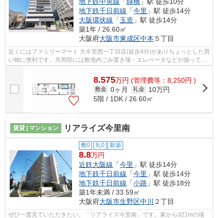
地下鉄中央線
「
緑橋
」駅 徒歩10分
地下鉄千日前線
「
今里
」駅 徒歩14分
大阪環状線
「
玉造
」駅 徒歩14分
築1年 / 26.60㎡
大阪府
大阪市東成区
中本
５丁目
近くにはファミリーマート 大今里西一丁目店(徒歩4分)がありちょっとした買
い物に便利です。共用部には敷地内ごみ置き場・エレベータなどが揃ってお
ります。防犯対策もバッチリなマン...
8.575
万
円
(管理費等：8,250円 )
0ヶ月
10万円
敷金
礼金
5階 / 1DK / 26.60㎡
リアライズ今里南
賃貸 | マンション
敷0
礼0
新築
8.8
万円
近鉄大阪線
「
今里
」駅 徒歩14分
地下鉄千日前線
「
今里
」駅 徒歩14分
地下鉄千日前線
「
小路
」駅 徒歩18分
築1年未満 / 33.59㎡
大阪府
大阪市生野区
中川
２丁目
ぜひ一度見ていただきたい、「リアライズ今里南」です。家から321mの場