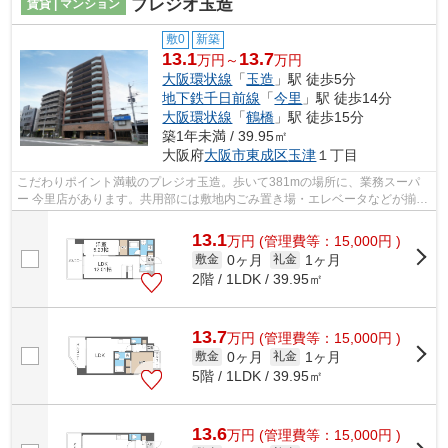
プレジオ玉造
賃貸 | マンション
敷0
新築
13.1
13.7
万円～
万円
大阪環状線
「
玉造
」駅 徒歩5分
地下鉄千日前線
「
今里
」駅 徒歩14分
大阪環状線
「
鶴橋
」駅 徒歩15分
築1年未満 / 39.95㎡
大阪府
大阪市東成区
玉津
１丁目
こだわりポイント満載のプレジオ玉造。歩いて381mの場所に、業務スーパ
ー 今里店があります。共用部には敷地内ごみ置き場・エレベータなどが揃っ
ており、とても充実しています。様々な...
13.1
万
円
(管理費等：15,000円 )
0ヶ月
1ヶ月
敷金
礼金
2階 / 1LDK / 39.95㎡
13.7
万
円
(管理費等：15,000円 )
0ヶ月
1ヶ月
敷金
礼金
5階 / 1LDK / 39.95㎡
13.6
万
円
(管理費等：15,000円 )