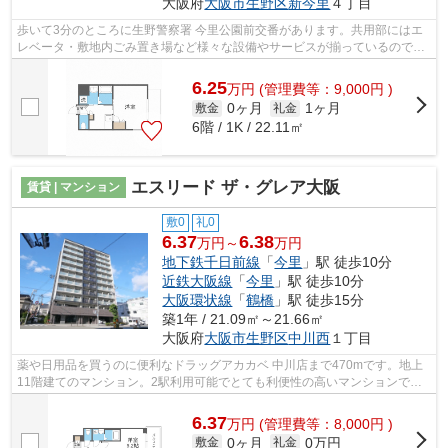
大阪府
大阪市生野区
新今里
４丁目
歩いて3分のところに生野警察署 今里公園前交番があります。共用部にはエ
レベータ・敷地内ごみ置き場など様々な設備やサービスが揃っているので便
利です。令和4年に建設された物件です...
6.25
万
円
(管理費等：9,000円 )
0ヶ月
1ヶ月
敷金
礼金
6階 / 1K / 22.11㎡
エスリード ザ・グレア大阪
賃貸 | マンション
敷0
礼0
6.37
6.38
万円～
万円
地下鉄千日前線
「
今里
」駅 徒歩10分
近鉄大阪線
「
今里
」駅 徒歩10分
大阪環状線
「
鶴橋
」駅 徒歩15分
築1年 / 21.09㎡～21.66㎡
大阪府
大阪市生野区
中川西
１丁目
薬や日用品を買うのに便利なドラッグアカカベ 中川店まで470mです。地上
11階建てのマンション。2駅利用可能でとても利便性の高いマンションで
す。造りとデザインに関して、自信をもっ...
6.37
万
円
(管理費等：8,000円 )
0ヶ月
0万円
敷金
礼金