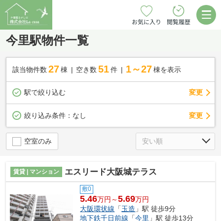
お気に入り
閲覧履歴
今里駅物件一覧
27
51
1～27
該当物件数
棟
空き数
件
棟を表示
駅で絞り込む
変更
変更
絞り込み条件：
なし
空室のみ
エスリード大阪城テラス
賃貸 | マンション
敷0
5.46
5.69
万円～
万円
大阪環状線
「
玉造
」駅 徒歩9分
地下鉄千日前線
「
今里
」駅 徒歩13分