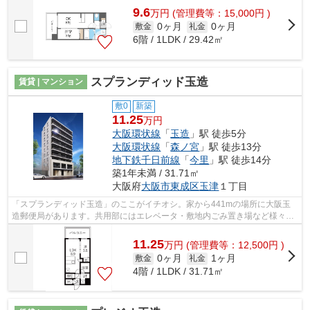
9.6
万
円
(管理費等：15,000円 )
0ヶ月
0ヶ月
敷金
礼金
6階 / 1LDK / 29.42㎡
スプランディッド玉造
賃貸 | マンション
敷0
新築
11.25
万円
大阪環状線
「
玉造
」駅 徒歩5分
大阪環状線
「
森ノ宮
」駅 徒歩13分
地下鉄千日前線
「
今里
」駅 徒歩14分
築1年未満 / 31.71㎡
大阪府
大阪市東成区
玉津
１丁目
「スプランディッド玉造」のここがイチオシ。家から441mの場所に大阪玉
造郵便局があります。共用部にはエレベータ・敷地内ごみ置き場など様々な
設備やサービスが揃っているので便利で...
11.25
万
円
(管理費等：12,500円 )
0ヶ月
1ヶ月
敷金
礼金
4階 / 1LDK / 31.71㎡