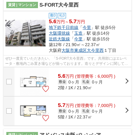
S-FORT大今里西
賃貸 | マンション
敷0
礼0
5.6
5.7
万円～
万円
地下鉄千日前線
「
今里
」駅 徒歩5分
大阪環状線
「
玉造
」駅 徒歩14分
近鉄大阪線
「
今里
」駅 徒歩15分
築12年 / 21.90㎡～22.37㎡
大阪府
大阪市東成区
大今里西
１丁目
ぜひ一度見ていただきたい、「S-FORT大今里西」です。共用部にはエレベ
ータ・敷地内ごみ置き場などが揃っております。造りとデザインに関して、
自信をもって情報を提供できるマンショ...
5.6
万
円
(管理費等：6,000円 )
0ヶ月
0ヶ月
敷金
礼金
2階 / 1K / 21.90㎡
5.7
万
円
(管理費等：7,000円 )
0ヶ月
0ヶ月
敷金
礼金
5階 / 1K / 22.37㎡
賃貸 | マンション