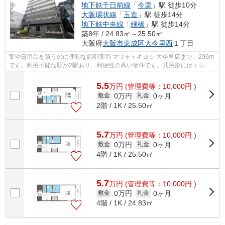
地下鉄千日前線
「
今里
」駅 徒歩10分
大阪環状線
「
玉造
」駅 徒歩14分
地下鉄中央線
「
緑橋
」駅 徒歩14分
築8年 / 24.83㎡～25.50㎡
大阪府
大阪市東成区
大今里西
１丁目
薬や日用品を買うのに便利な調剤薬局 マツモトキヨシ 大今里店まで、296m
です。利用可能な駅が2駅あり、利便性の高い物件です。共用部にはエレベ
ータ・敷地内ごみ置き場などが備わって...
5.5
万
円
(管理費等：10,000円 )
0万円
0ヶ月
敷金
礼金
2階 / 1K / 25.50㎡
5.7
万
円
(管理費等：10,000円 )
0万円
0ヶ月
敷金
礼金
4階 / 1K / 25.50㎡
5.7
万
円
(管理費等：10,000円 )
0万円
0ヶ月
敷金
礼金
4階 / 1K / 24.83㎡