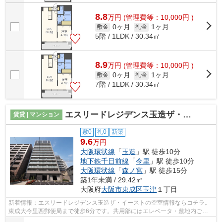
8.8
万
円
(管理費等：10,000円 )
0ヶ月
1ヶ月
敷金
礼金
5階 / 1LDK / 30.34㎡
8.9
万
円
(管理費等：10,000円 )
0ヶ月
1ヶ月
敷金
礼金
7階 / 1LDK / 30.34㎡
エスリードレジデンス玉造ザ・イースト
賃貸 | マンション
敷0
礼0
新築
9.6
万円
大阪環状線
「
玉造
」駅 徒歩10分
地下鉄千日前線
「
今里
」駅 徒歩10分
大阪環状線
「
森ノ宮
」駅 徒歩15分
築1年未満 / 29.42㎡
大阪府
大阪市東成区
玉津
１丁目
新着情報：エスリードレジデンス玉造ザ・イーストの空室情報ならコチラ。
東成大今里西郵便局まで徒歩6分です。共用部にはエレベータ・敷地内ごみ
置き場などが備わっておりとても充実し...