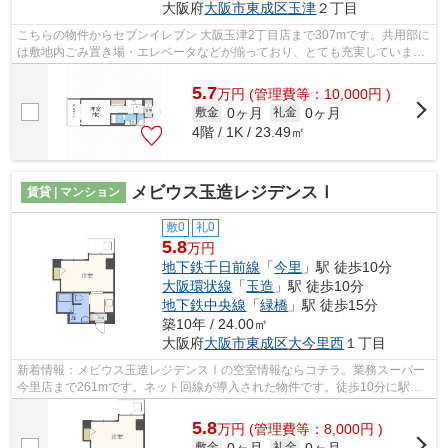
大阪府
大阪市東成区
玉津
２丁目
こちらの物件からセブンイレブン 大阪玉津2丁目店まで307mです。共用部に
は敷地内ごみ置き場・エレベータなどが揃っており、とても充実していま
す。独創的なデザイナーズ物件で、ご好...
5.7
万
円
(管理費等：10,000円 )
0ヶ月
0ヶ月
敷金
礼金
4階 / 1K / 23.49㎡
メビウス玉造レジデンスⅠ
賃貸 | マンション
敷0
礼0
5.8
万円
地下鉄千日前線
「
今里
」駅 徒歩10分
大阪環状線
「
玉造
」駅 徒歩10分
地下鉄中央線
「
緑橋
」駅 徒歩15分
築10年 / 24.00㎡
大阪府
大阪市東成区
大今里西
１丁目
新着情報：メビウス玉造レジデンスⅠの空室情報ならコチラ。業務スーパー
今里店まで261mです。ネット回線が導入された物件です。徒歩10分に駅の
ある、ニーズの高い物件です。大阪市東...
5.8
万
円
(管理費等：8,000円 )
0ヶ月
0ヶ月
敷金
礼金