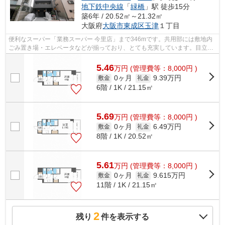
地下鉄中央線
「
緑橋
」駅 徒歩15分
築6年 / 20.52㎡～21.32㎡
大阪府
大阪市東成区
玉津
１丁目
便利なスーパー「業務スーパー 今里店」まで346mです。共用部には敷地内
ごみ置き場・エレベータなどが揃っており、とても充実しています。目立つ
外観と洗練された設計の内装を持つデザ...
5.46
万
円
(管理費等：8,000円 )
0ヶ月
9.39万円
敷金
礼金
6階 / 1K / 21.15㎡
5.69
万
円
(管理費等：8,000円 )
0ヶ月
6.49万円
敷金
礼金
8階 / 1K / 20.52㎡
5.61
万
円
(管理費等：8,000円 )
0ヶ月
9.615万円
敷金
礼金
11階 / 1K / 21.15㎡
2
残り
件を表示する