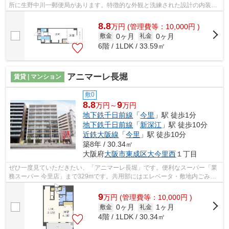
所に生野中川一郵便局があります。特徴的な外観と洗練された設計の内装を
持つデザイナーズ。10階建てで、街並み...
8.8
万
円
(管理費等：10,000円 )
0ヶ月
0ヶ月
敷金
礼金
6階 / 1LDK / 33.59㎡
アニマーレ長堀
賃貸 | マンション
敷0
8.8
9
万円～
万円
地下鉄千日前線
「
今里
」駅 徒歩1分
地下鉄千日前線
「
新深江
」駅 徒歩10分
近鉄大阪線
「
今里
」駅 徒歩10分
築8年 / 30.34㎡
大阪府
大阪市東成区
大今里西
１丁目
ぜひ一度見ていただきたい、「アニマーレ長堀」です。便利なスーパー「業
務スーパー 今里店」まで329mです。共用部にはエレベータ・敷地内ごみ置
き場などが揃っております。築5年でし...
9
万
円
(管理費等：10,000円 )
0ヶ月
1ヶ月
敷金
礼金
4階 / 1LDK / 30.34㎡