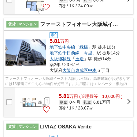
7階 / 1K / 24.00㎡
ファーストフィオーレ大阪城イースト
賃貸 | マンション
敷0
5.81
万円
地下鉄中央線
「
緑橋
」駅 徒歩10分
地下鉄千日前線
「
今里
」駅 徒歩14分
大阪環状線
「
玉造
」駅 徒歩14分
築2年 / 23.67㎡
大阪府
大阪市東成区
中本
５丁目
ファーストフィオーレ大阪城イーストの詳しい情報。高層建築がお好きな方
には13階建てのこちらの物件が好評です。共用部にはエレベータ・敷地内ご
み置き場などが備わっておりとても充...
5.81
万
円
(管理費等：10,000円 )
0ヶ月
6.81万円
敷金
礼金
3階 / 1K / 23.67㎡
LIVIAZ OSAKA Verite
賃貸 | マンション