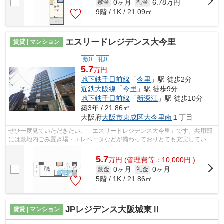
0ヶ月
6.78万円
敷金
礼金
9階 / 1K / 21.09㎡
エスリードレジデンス大今里
賃貸 | マンション
敷0
礼0
5.7
万円
地下鉄千日前線
「
今里
」駅 徒歩2分
近鉄大阪線
「
今里
」駅 徒歩9分
地下鉄千日前線
「
新深江
」駅 徒歩10分
築3年 / 21.86㎡
大阪府
大阪市東成区
大今里南
１丁目
ぜひ一度見ていただきたい、「エスリードレジデンス大今里」です。共用部
には敷地内ごみ置き場・エレベータなどが備わっておりとても充実していま
す。徒歩2分で駅にアクセス可能な、魅...
5.7
万
円
(管理費等：10,000円 )
0ヶ月
0ヶ月
敷金
礼金
5階 / 1K / 21.86㎡
JPレジデンス大阪城東Ⅱ
賃貸 | マンション