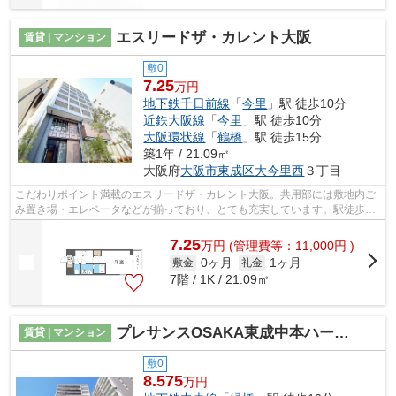
エスリードザ・カレント大阪
賃貸 | マンション
敷0
7.25
万円
地下鉄千日前線
「
今里
」駅 徒歩10分
近鉄大阪線
「
今里
」駅 徒歩10分
大阪環状線
「
鶴橋
」駅 徒歩15分
築1年 / 21.09㎡
大阪府
大阪市東成区
大今里西
３丁目
こだわりポイント満載のエスリードザ・カレント大阪。共用部には敷地内ご
み置き場・エレベータなどが揃っており、とても充実しています。駅徒歩10
分に駅が立地する物件なので、電車を...
7.25
万
円
(管理費等：11,000円 )
0ヶ月
1ヶ月
敷金
礼金
7階 / 1K / 21.09㎡
プレサンスOSAKA東成中本ハーヴィル
賃貸 | マンション
敷0
8.575
万円