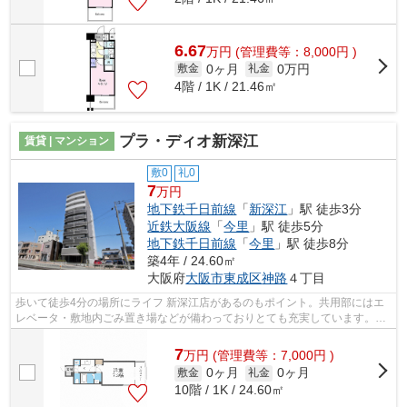
6.67
万
円
(管理費等：8,000円 )
0ヶ月
0万円
敷金
礼金
4階 / 1K / 21.46㎡
プラ・ディオ新深江
賃貸 | マンション
敷0
礼0
7
万円
地下鉄千日前線
「
新深江
」駅 徒歩3分
近鉄大阪線
「
今里
」駅 徒歩5分
地下鉄千日前線
「
今里
」駅 徒歩8分
築4年 / 24.60㎡
大阪府
大阪市東成区
神路
４丁目
歩いて徒歩4分の場所にライフ 新深江店があるのもポイント。共用部にはエ
レベータ・敷地内ごみ置き場などが備わっておりとても充実しています。初
期費用のカード決済ができます。徒歩3...
7
万
円
(管理費等：7,000円 )
0ヶ月
0ヶ月
敷金
礼金
10階 / 1K / 24.60㎡