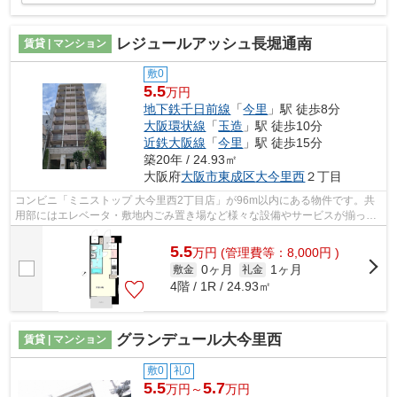
レジュールアッシュ長堀通南
賃貸 | マンション
敷0
5.5
万円
地下鉄千日前線
「
今里
」駅 徒歩8分
大阪環状線
「
玉造
」駅 徒歩10分
近鉄大阪線
「
今里
」駅 徒歩15分
築20年 / 24.93㎡
大阪府
大阪市東成区
大今里西
２丁目
コンビニ「ミニストップ 大今里西2丁目店」が96m以内にある物件です。共
用部にはエレベータ・敷地内ごみ置き場など様々な設備やサービスが揃って
いるので便利です。10階建てで、街並み...
5.5
万
円
(管理費等：8,000円 )
0ヶ月
1ヶ月
敷金
礼金
4階 / 1R / 24.93㎡
グランデュール大今里西
賃貸 | マンション
敷0
礼0
5.5
5.7
万円～
万円