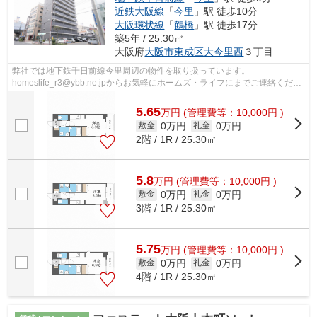
近鉄大阪線
「
今里
」駅 徒歩10分
大阪環状線
「
鶴橋
」駅 徒歩17分
築5年 / 25.30㎡
大阪府
大阪市東成区
大今里西
３丁目
弊社では地下鉄千日前線今里周辺の物件を取り扱っています。
homeslife_r3@ybb.ne.jpからお気軽にホームズ・ライフにまでご連絡くださ
い。こちらの物件はマンションです。築1年の築浅物...
5.65
万
円
(管理費等：10,000円 )
0万円
0万円
敷金
礼金
2階 / 1R / 25.30㎡
5.8
万
円
(管理費等：10,000円 )
0万円
0万円
敷金
礼金
3階 / 1R / 25.30㎡
5.75
万
円
(管理費等：10,000円 )
0万円
0万円
敷金
礼金
4階 / 1R / 25.30㎡