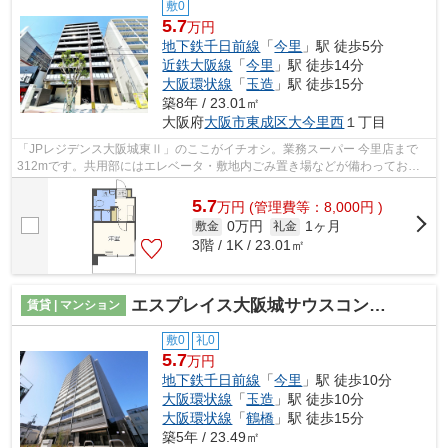
敷0
5.7
万円
地下鉄千日前線
「
今里
」駅 徒歩5分
近鉄大阪線
「
今里
」駅 徒歩14分
大阪環状線
「
玉造
」駅 徒歩15分
築8年 / 23.01㎡
大阪府
大阪市東成区
大今里西
１丁目
「JPレジデンス大阪城東Ⅱ」のここがイチオシ。業務スーパー 今里店まで
312mです。共用部にはエレベータ・敷地内ごみ置き場などが備わっており
とても充実しています。特徴的な外観と洗...
5.7
万
円
(管理費等：8,000円 )
0万円
1ヶ月
敷金
礼金
3階 / 1K / 23.01㎡
エスプレイス大阪城サウスコンフォート
賃貸 | マンション
敷0
礼0
5.7
万円
地下鉄千日前線
「
今里
」駅 徒歩10分
大阪環状線
「
玉造
」駅 徒歩10分
大阪環状線
「
鶴橋
」駅 徒歩15分
築5年 / 23.49㎡