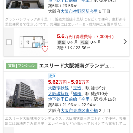
築6年 / 23.56㎡
大阪府
大阪市生野区
新今里
５丁目
グランパシフィック新今里Ⅱ：近鉄大阪線今里駅にも近くて便利。生野新今
里郵便局まで徒歩5分です。共用部にはエレベータ・敷地内ごみ置き場など
が揃っており、とても充実しています。...
5.6
万
円
(管理費等：7,000円 )
0ヶ月
0ヶ月
敷金
礼金
3階 / 1K / 23.56㎡
エスリード大阪城南グランデュクス
賃貸 | マンション
敷0
5.62
5.91
万円～
万円
大阪環状線
「
玉造
」駅 徒歩9分
大阪環状線
「
鶴橋
」駅 徒歩10分
地下鉄千日前線
「
今里
」駅 徒歩15分
築8年 / 21.96㎡～22.94㎡
大阪府
大阪市東成区
東小橋
２丁目
エスリード大阪城南グランデュクス：大阪環状線玉造にも近くて便利。共用
部には敷地内ごみ置き場・エレベータなどが備わっておりとても充実してい
ます。2駅利用可能でアクセスの良いマ...