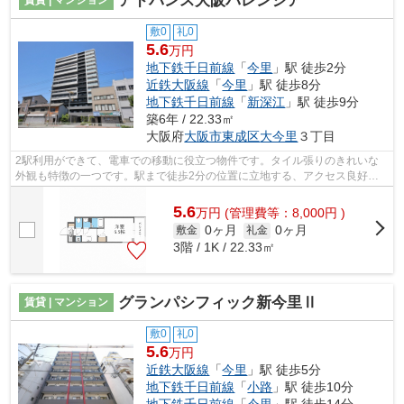
アドバンス大阪バレンシア
敷0
礼0
5.6
万円
地下鉄千日前線
「
今里
」駅 徒歩2分
近鉄大阪線
「
今里
」駅 徒歩8分
地下鉄千日前線
「
新深江
」駅 徒歩9分
築6年 / 22.33㎡
大阪府
大阪市東成区
大今里
３丁目
2駅利用ができて、電車での移動に役立つ物件です。タイル張りのきれいな
外観も特徴の一つです。駅まで徒歩2分の位置に立地する、アクセス良好な
物件です。きれいな外装・内装がポイン...
5.6
万
円
(管理費等：8,000円 )
0ヶ月
0ヶ月
敷金
礼金
3階 / 1K / 22.33㎡
グランパシフィック新今里Ⅱ
賃貸 | マンション
敷0
礼0
5.6
万円
近鉄大阪線
「
今里
」駅 徒歩5分
地下鉄千日前線
「
小路
」駅 徒歩10分
地下鉄千日前線
「
今里
」駅 徒歩14分