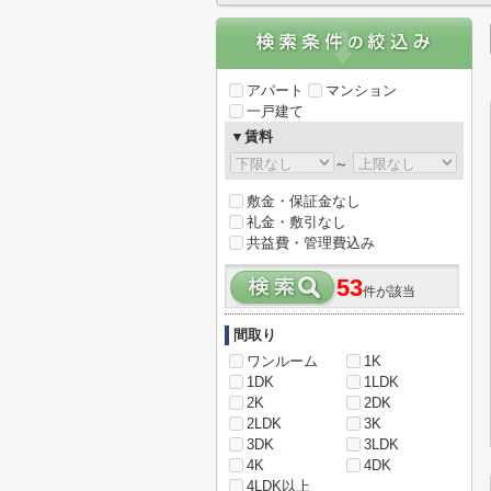
アパート
マンション
一戸建て
▼賃料
～
敷金・保証金なし
礼金・敷引なし
共益費・管理費込み
53
件が該当
間取り
ワンルーム
1K
1DK
1LDK
2K
2DK
2LDK
3K
3DK
3LDK
4K
4DK
4LDK以上