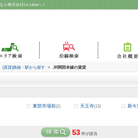
ら株式会社La casaへ！
(賃貸)路線・駅から探す
>
JR関西本線の賃貸
東部市場前
天王寺
新今
(2)
(13)
53
件が該当