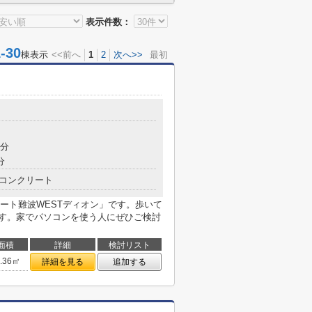
表示件数：
30
棟表示
<<前へ
1
2
次へ>>
最初
5分
分
コンクリート
ート難波WESTディオン」です。歩いて
ます。家でパソコンを使う人にぜひご検討
面積
詳細
検討リスト
4.36㎡
詳細を見る
追加する