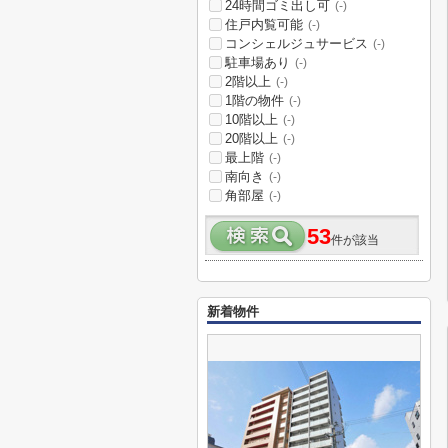
24時間ゴミ出し可
(-)
住戸内覧可能
(-)
コンシェルジュサービス
(-)
駐車場あり
(-)
2階以上
(-)
1階の物件
(-)
10階以上
(-)
20階以上
(-)
最上階
(-)
南向き
(-)
角部屋
(-)
53
件が該当
新着物件