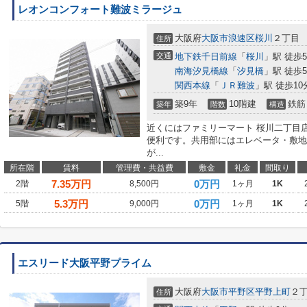
レオンコンフォート難波ミラージュ
大阪府
大阪市浪速区
桜川
２丁目
住所
交通
地下鉄千日前線
「
桜川
」駅 徒歩
南海汐見橋線
「
汐見橋
」駅 徒歩
関西本線
「
ＪＲ難波
」駅 徒歩10
築9年
10階建
鉄筋
築年
階数
構造
近くにはファミリーマート 桜川二丁目店
便利です。共用部にはエレベータ・敷地
が...
所在階
賃料
管理費・共益費
敷金
礼金
間取り
7.35
万円
0万円
2階
8,500円
1ヶ月
1K
5.3
万円
0万円
5階
9,000円
1ヶ月
1K
エスリード大阪平野プライム
大阪府
大阪市平野区
平野上町
２
住所