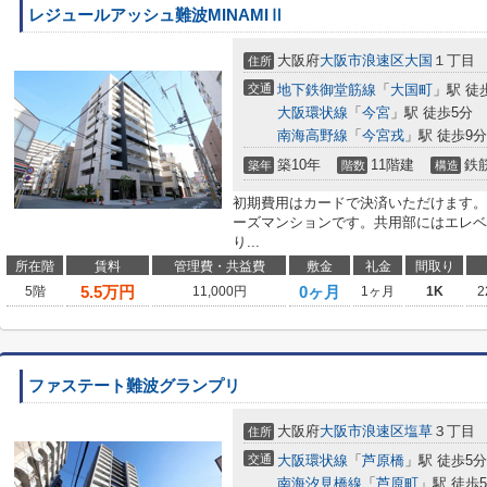
レジュールアッシュ難波MINAMIⅡ
大阪府
大阪市浪速区
大国
１丁目
住所
交通
地下鉄御堂筋線
「
大国町
」駅 徒
大阪環状線
「
今宮
」駅 徒歩5分
南海高野線
「
今宮戎
」駅 徒歩9分
築10年
11階建
鉄
築年
階数
構造
初期費用はカードで決済いただけます。
ーズマンションです。共用部にはエレベ
り...
所在階
賃料
管理費・共益費
敷金
礼金
間取り
5.5
万円
0ヶ月
5階
11,000円
1ヶ月
1K
2
ファステート難波グランプリ
大阪府
大阪市浪速区
塩草
３丁目
住所
交通
大阪環状線
「
芦原橋
」駅 徒歩5分
南海汐見橋線
「
芦原町
」駅 徒歩