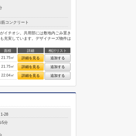
分
鉄筋コンクリート
がイチオシ。共用部には敷地内ごみ置き
も充実しています。デザイナーズ物件は
面積
詳細
検討リスト
21.75㎡
詳細を見る
追加する
21.75㎡
詳細を見る
追加する
22.04㎡
詳細を見る
追加する
-28
歩5分
分