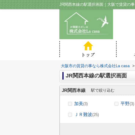
JR関西本線の駅選択画面｜大阪で賃貸の事な
大阪市の賃貸の事なら株式会社La casa
>
JR関西本線の駅選択画面
JR関西本線
駅で絞り込む
加美
平野
(3)
(3)
ＪＲ難波
(25)