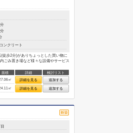
5分
5分
分
コンクリート
(徒歩2分)がありちょっとした買い物に
内ごみ置き場など様々な設備やサービス
面積
詳細
検討リスト
27.06㎡
詳細を見る
追加する
24.11㎡
詳細を見る
追加する
丁目