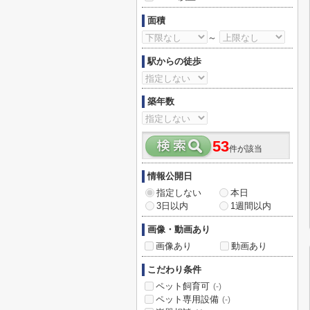
面積
～
駅からの徒歩
築年数
53
件が該当
情報公開日
指定しない
本日
3日以内
1週間以内
画像・動画あり
画像あり
動画あり
こだわり条件
ペット飼育可
(-)
ペット専用設備
(-)