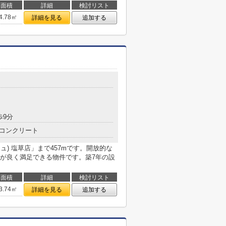
面積
詳細
検討リスト
4.78㎡
詳細を見る
追加する
目
歩9分
コンクリート
リュ) 塩草店」まで457mです。開放的な
が良く満足できる物件です。築7年の設
面積
詳細
検討リスト
3.74㎡
詳細を見る
追加する