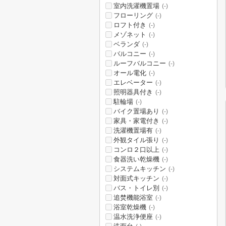
室内洗濯機置場
(-)
フローリング
(-)
ロフト付き
(-)
メゾネット
(-)
ベランダ
(-)
バルコニー
(-)
ルーフバルコニー
(-)
オール電化
(-)
エレベーター
(-)
照明器具付き
(-)
駐輪場
(-)
バイク置場あり
(-)
家具・家電付き
(-)
洗濯機置場有
(-)
外観タイル張り
(-)
コンロ２口以上
(-)
食器洗い乾燥機
(-)
システムキッチン
(-)
対面式キッチン
(-)
バス・トイレ別
(-)
追焚機能浴室
(-)
浴室乾燥機
(-)
温水洗浄便座
(-)