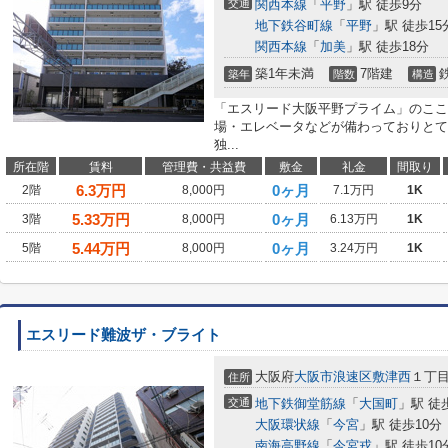
交通
関西本線
「
平野
」駅 徒歩9分
地下鉄谷町線
「
平野
」駅 徒歩15
関西本線
「
加美
」駅 徒歩18分
築1年未満
7階建
築年
階数
構造
「エスリード大阪平野プライム」のここ
場・エレベータなどが備わっておりとて
独...
所在階
賃料
管理費・共益費
敷金
礼金
間取り
6.3
万円
0ヶ月
2階
8,000円
7.1万円
1K
5.33
万円
0ヶ月
3階
8,000円
6.13万円
1K
5.44
万円
0ヶ月
5階
8,000円
3.24万円
1K
エスリード難波ザ・ブライト
大阪府
大阪市浪速区
敷津西
１丁目1
住所
交通
地下鉄御堂筋線
「
大国町
」駅 徒
大阪環状線
「
今宮
」駅 徒歩10分
南海高野線
「
今宮戎
」駅 徒歩10