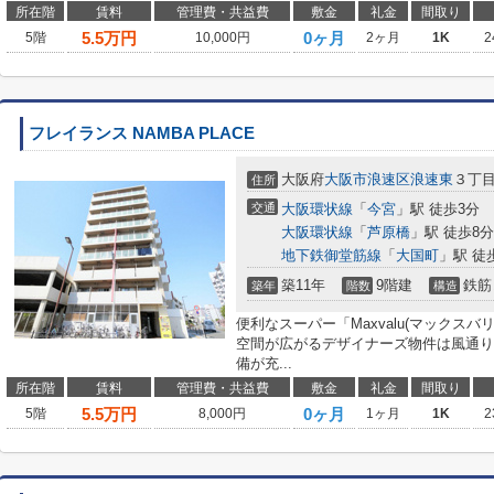
所在階
賃料
管理費・共益費
敷金
礼金
間取り
5.5
万円
0ヶ月
5階
10,000円
2ヶ月
1K
2
フレイランス NAMBA PLACE
大阪府
大阪市浪速区
浪速東
３丁
住所
交通
大阪環状線
「
今宮
」駅 徒歩3分
大阪環状線
「
芦原橋
」駅 徒歩8分
地下鉄御堂筋線
「
大国町
」駅 徒
築11年
9階建
鉄筋
築年
階数
構造
便利なスーパー「Maxvalu(マックスバ
空間が広がるデザイナーズ物件は風通り
備が充...
所在階
賃料
管理費・共益費
敷金
礼金
間取り
5.5
万円
0ヶ月
5階
8,000円
1ヶ月
1K
2