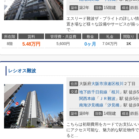
築2年
15階建
鉄筋
築年
階数
構造
エスリード難波ザ・ブライトの詳しい情
置き場など様々な設備やサービスが揃っ
で...
所在階
賃料
管理費・共益費
敷金
礼金
間取り
5.48
万円
0ヶ月
8階
5,600円
7.04万円
1K
レシオス難波
大阪府
大阪市浪速区
桜川
２丁目
住所
交通
地下鉄千日前線
「
桜川
」駅 徒歩
関西本線
「
ＪＲ難波
」駅 徒歩5分
南海汐見橋線
「
汐見橋
」駅 徒歩
築8年
14階建
鉄筋
築年
階数
構造
こちらは初期費用をカードでお支払いい
にアクセス可能な、魅力的な駅近物件で
ると...