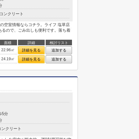
分
コンクリート
の空室情報ならコチラ。ライフ 塩草店
があるので、ごみ出しも便利です。落ち着
面積
詳細
検討リスト
22.96㎡
詳細を見る
追加する
24.19㎡
詳細を見る
追加する
歩5分
分
コンクリート