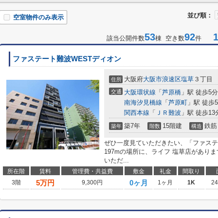
並び順：
空室物件のみ表示
53
92
1-
該当公開件数
棟 空き数
件
ファステート難波WESTディオン
大阪府
大阪市浪速区
塩草
３丁目
住所
交通
大阪環状線
「
芦原橋
」駅 徒歩5分
南海汐見橋線
「
芦原町
」駅 徒歩
関西本線
「
ＪＲ難波
」駅 徒歩13
築7年
15階建
鉄筋
築年
階数
構造
ぜひ一度見ていただきたい、「ファステ
197mの場所に、ライフ 塩草店があり
いただ...
所在階
賃料
管理費・共益費
敷金
礼金
間取り
5
万円
0ヶ月
3階
9,300円
1ヶ月
1K
2