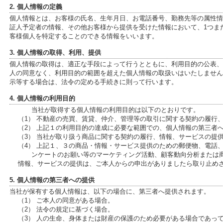
2. 個人情報の定義
個人情報とは、お客様の氏名、生年月日、お電話番号、勤務先等の属性情報、
証人予定者の情報、その他お客様から提供を受けた情報において、1つま
客様個人を特定することのできる情報をいいます。
3. 個人情報の取得、利用、提供
個人情報の取得は、適正な手段によって行うとともに、利用目的の公表、
人の同意なく、利用目的の範囲を超えた個人情報の取扱いはいたしません
示等する場合は、法令の定める手続きに則って行います。
4. 個人情報の利用目的
当社が取得する個人情報の利用目的は以下のとおりです。
（1） 不動産の売買、賃貸、仲介、管理等の取引に関する契約の履行
（2） 上記１の利用目的の達成に必要な範囲での、個人情報の第三者
（3） 当社が取り扱う商品に関する契約の履行、情報、サービスの提
（4） 上記１、３の商品・情報・サービス提供のための郵便物、電話
ンケートのお願い等のマーケティング活動、顧客動向分析または
情報、サービスの提供は、ご本人からの申出がありましたら取り止め
5. 個人情報の第三者への提供
当社が保有する個人情報は、以下の場合に、第三者へ提供されます。
（1） ご本人の同意がある場合。
（2） 法令の規定に基づく場合。
（3） 人の生命、身体または財産の保護のため必要がある場合であっ