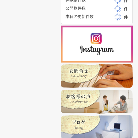
件
公開物件数
件
本日の更新件数
件