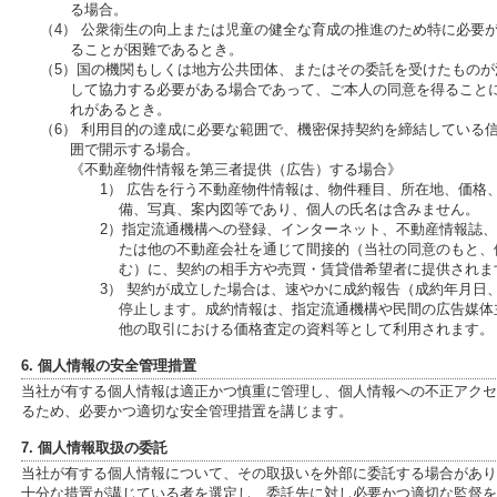
る場合。
（4） 公衆衛生の向上または児童の健全な育成の推進のため特に必要
ることが困難であるとき。
（5）国の機関もしくは地方公共団体、またはその委託を受けたもの
して協力する必要がある場合であって、ご本人の同意を得ること
れがあるとき。
（6） 利用目的の達成に必要な範囲で、機密保持契約を締結している
囲で開示する場合。
《不動産物件情報を第三者提供（広告）する場合》
1） 広告を行う不動産物件情報は、物件種目、所在地、価格
備、写真、案内図等であり、個人の氏名は含みません。
2）指定流通機構への登録、インターネット、不動産情報誌
たは他の不動産会社を通じて間接的（当社の同意のもと、
む）に、契約の相手方や売買・賃貸借希望者に提供されま
3） 契約が成立した場合は、速やかに成約報告（成約年月日
停止します。成約情報は、指定流通機構や民間の広告媒体
他の取引における価格査定の資料等として利用されます。
6. 個人情報の安全管理措置
当社が有する個人情報は適正かつ慎重に管理し、個人情報への不正アクセ
るため、必要かつ適切な安全管理措置を講じます。
7. 個人情報取扱の委託
当社が有する個人情報について、その取扱いを外部に委託する場合があり
十分な措置が講じている者を選定し、委託先に対し必要かつ適切な監督を