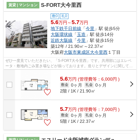
S-FORT大今里西
賃貸 | マンション
敷0
礼0
5.6
5.7
万円～
万円
地下鉄千日前線
「
今里
」駅 徒歩5分
大阪環状線
「
玉造
」駅 徒歩14分
近鉄大阪線
「
今里
」駅 徒歩15分
築12年 / 21.90㎡～22.37㎡
大阪府
大阪市東成区
大今里西
１丁目
ぜひ一度見ていただきたい、「S-FORT大今里西」です。共用部にはエレベ
ータ・敷地内ごみ置き場などが揃っております。造りとデザインに関して、
自信をもって情報を提供できるマンショ...
5.6
万
円
(管理費等：6,000円 )
0ヶ月
0ヶ月
敷金
礼金
2階 / 1K / 21.90㎡
5.7
万
円
(管理費等：7,000円 )
0ヶ月
0ヶ月
敷金
礼金
5階 / 1K / 22.37㎡
賃貸 | マンション