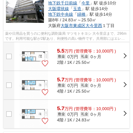
地下鉄千日前線
「
今里
」駅 徒歩10分
大阪環状線
「
玉造
」駅 徒歩14分
地下鉄中央線
「
緑橋
」駅 徒歩14分
築8年 / 24.83㎡～25.50㎡
大阪府
大阪市東成区
大今里西
１丁目
薬や日用品を買うのに便利な調剤薬局 マツモトキヨシ 大今里店まで、296m
です。利用可能な駅が2駅あり、利便性の高い物件です。共用部にはエレベ
ータ・敷地内ごみ置き場などが備わって...
5.5
万
円
(管理費等：10,000円 )
0万円
0ヶ月
敷金
礼金
2階 / 1K / 25.50㎡
5.7
万
円
(管理費等：10,000円 )
0万円
0ヶ月
敷金
礼金
4階 / 1K / 25.50㎡
5.7
万
円
(管理費等：10,000円 )
0万円
0ヶ月
敷金
礼金
4階 / 1K / 24.83㎡