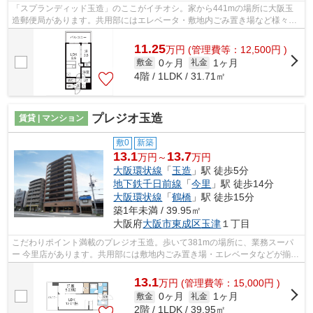
「スプランディッド玉造」のここがイチオシ。家から441mの場所に大阪玉
造郵便局があります。共用部にはエレベータ・敷地内ごみ置き場など様々な
設備やサービスが揃っているので便利で...
11.25
万
円
(管理費等：12,500円 )
0ヶ月
1ヶ月
敷金
礼金
4階 / 1LDK / 31.71㎡
プレジオ玉造
賃貸 | マンション
敷0
新築
13.1
13.7
万円～
万円
大阪環状線
「
玉造
」駅 徒歩5分
地下鉄千日前線
「
今里
」駅 徒歩14分
大阪環状線
「
鶴橋
」駅 徒歩15分
築1年未満 / 39.95㎡
大阪府
大阪市東成区
玉津
１丁目
こだわりポイント満載のプレジオ玉造。歩いて381mの場所に、業務スーパ
ー 今里店があります。共用部には敷地内ごみ置き場・エレベータなどが揃っ
ており、とても充実しています。様々な...
13.1
万
円
(管理費等：15,000円 )
0ヶ月
1ヶ月
敷金
礼金
2階 / 1LDK / 39.95㎡