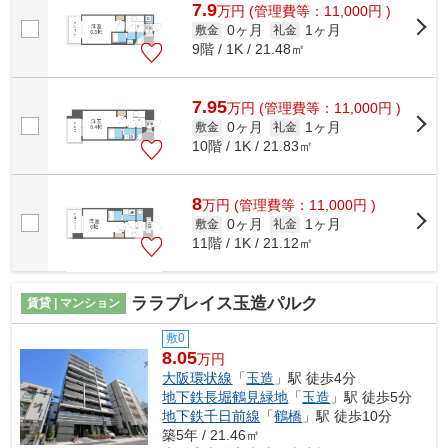
7.9
万
円
(管理費等：11,000円 )
0ヶ月
1ヶ月
敷金
礼金
9階 / 1K / 21.48㎡
7.95
万
円
(管理費等：11,000円 )
0ヶ月
1ヶ月
敷金
礼金
10階 / 1K / 21.83㎡
8
万
円
(管理費等：11,000円 )
0ヶ月
1ヶ月
敷金
礼金
11階 / 1K / 21.12㎡
ララプレイス玉造パルク
賃貸 | マンション
敷0
8.05
万円
大阪環状線
「
玉造
」駅 徒歩4分
地下鉄長堀鶴見緑地
「
玉造
」駅 徒歩5分
地下鉄千日前線
「
鶴橋
」駅 徒歩10分
築5年 / 21.46㎡