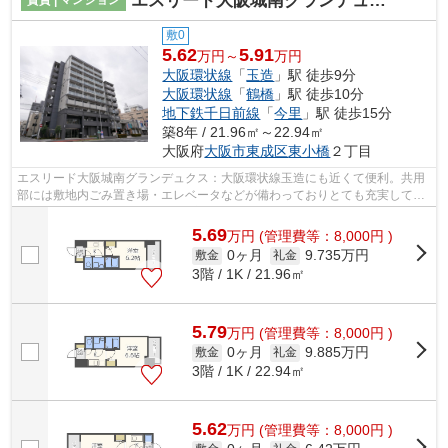
エスリード大阪城南グランデュクス
敷0
5.62
5.91
万円～
万円
大阪環状線
「
玉造
」駅 徒歩9分
大阪環状線
「
鶴橋
」駅 徒歩10分
地下鉄千日前線
「
今里
」駅 徒歩15分
築8年 / 21.96㎡～22.94㎡
大阪府
大阪市東成区
東小橋
２丁目
エスリード大阪城南グランデュクス：大阪環状線玉造にも近くて便利。共用
部には敷地内ごみ置き場・エレベータなどが備わっておりとても充実してい
ます。2駅利用可能でアクセスの良いマ...
5.69
万
円
(管理費等：8,000円 )
0ヶ月
9.735万円
敷金
礼金
3階 / 1K / 21.96㎡
5.79
万
円
(管理費等：8,000円 )
0ヶ月
9.885万円
敷金
礼金
3階 / 1K / 22.94㎡
5.62
万
円
(管理費等：8,000円 )