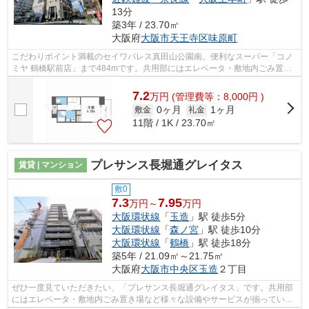
13分
築3年 / 23.70㎡
大阪府
大阪市天王寺区
味原町
こだわりポイント満載のセイワパレス真田山公園南。便利なスーパー「コノ
ミヤ 鶴橋駅前店」まで484mです。共用部にはエレベータ・敷地内ごみ置き
場などが揃っております。駅から徒歩5...
7.2
万
円
(管理費等：8,000円 )
0ヶ月
1ヶ月
敷金
礼金
11階 / 1K / 23.70㎡
プレサンス長堀通グレイタス
賃貸 | マンション
敷0
7.3
7.95
万円～
万円
大阪環状線
「
玉造
」駅 徒歩5分
大阪環状線
「
森ノ宮
」駅 徒歩10分
大阪環状線
「
鶴橋
」駅 徒歩18分
築5年 / 21.09㎡～21.75㎡
大阪府
大阪市中央区
玉造
２丁目
ぜひ一度見ていただきたい、「プレサンス長堀通グレイタス」です。共用部
にはエレベータ・敷地内ごみ置き場など様々な設備やサービスが揃っている