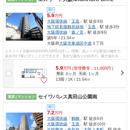
敷0
5.9
万円
大阪環状線
「
玉造
」駅 徒歩3分
地下鉄長堀鶴見緑地
「
玉造
」駅 徒歩3分
大阪環状線
「
森ノ宮
」駅 徒歩9分
築5年 / 21.54㎡
大阪府
大阪市東成区
中道
３丁目
エスリード大阪NAGAHORI GATEの詳しい情報。高ニーズな駅近の物件で、
徒歩3分で駅に行くことができます。良好な陽当りが好評の、魅力溢れる一
押しの物件となっています。15階建ての物...
5.9
万
円
(管理費等：11,000円 )
0ヶ月
1ヶ月
敷金
礼金
13階 / 1K / 21.54㎡
セイワパレス真田山公園南
賃貸 | マンション
敷0
7.2
万円
大阪環状線
「
鶴橋
」駅 徒歩5分
大阪環状線
「
玉造
」駅 徒歩10分
近鉄難波・奈良線
「
大阪上本町
」駅 徒歩