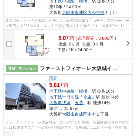
地下鉄中央線
「
緑橋
」駅 徒歩15分
築10年 / 24.00㎡
大阪府
大阪市東成区
大今里西
１丁目
新着情報：メビウス玉造レジデンスⅠの空室情報ならコチラ。業務スーパー
今里店まで261mです。ネット回線が導入された物件です。徒歩10分に駅の
ある、ニーズの高い物件です。大阪市東...
5.8
万
円
(管理費等：8,000円 )
0ヶ月
0ヶ月
敷金
礼金
7階 / 1K / 24.00㎡
ファーストフィオーレ大阪城イースト
賃貸 | マンション
敷0
5.81
万円
地下鉄中央線
「
緑橋
」駅 徒歩10分
地下鉄千日前線
「
今里
」駅 徒歩14分
大阪環状線
「
玉造
」駅 徒歩14分
築2年 / 23.67㎡
大阪府
大阪市東成区
中本
５丁目
ファーストフィオーレ大阪城イーストの詳しい情報。高層建築がお好きな方
には13階建てのこちらの物件が好評です。共用部にはエレベータ・敷地内ご
み置き場などが備わっておりとても充...