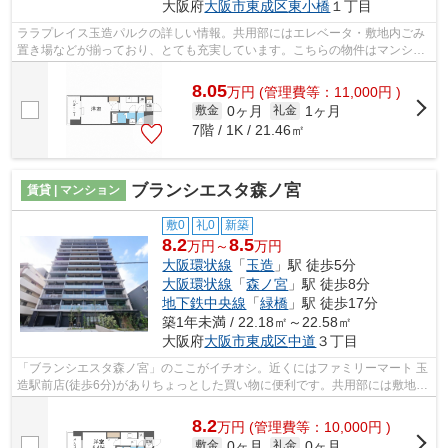
大阪府
大阪市東成区
東小橋
１丁目
ララプレイス玉造パルクの詳しい情報。共用部にはエレベータ・敷地内ごみ
置き場などが揃っており、とても充実しています。こちらの物件はマンショ
ンです。初期費用のカード決済ができ...
8.05
万
円
(管理費等：11,000円 )
0ヶ月
1ヶ月
敷金
礼金
7階 / 1K / 21.46㎡
ブランシエスタ森ノ宮
賃貸 | マンション
敷0
礼0
新築
8.2
8.5
万円～
万円
大阪環状線
「
玉造
」駅 徒歩5分
大阪環状線
「
森ノ宮
」駅 徒歩8分
地下鉄中央線
「
緑橋
」駅 徒歩17分
築1年未満 / 22.18㎡～22.58㎡
大阪府
大阪市東成区
中道
３丁目
「ブランシエスタ森ノ宮」のここがイチオシ。近くにはファミリーマート 玉
造駅前店(徒歩6分)がありちょっとした買い物に便利です。共用部には敷地内
ごみ置き場・エレベータなど様々な...
8.2
万
円
(管理費等：10,000円 )
0ヶ月
0ヶ月
敷金
礼金