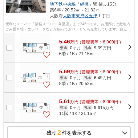
地下鉄中央線
「
緑橋
」駅 徒歩15分
築6年 / 20.52㎡～21.32㎡
大阪府
大阪市東成区
玉津
１丁目
便利なスーパー「業務スーパー 今里店」まで346mです。共用部には敷地内
ごみ置き場・エレベータなどが揃っており、とても充実しています。目立つ
外観と洗練された設計の内装を持つデザ...
5.46
万
円
(管理費等：8,000円 )
0ヶ月
9.39万円
敷金
礼金
6階 / 1K / 21.15㎡
5.69
万
円
(管理費等：8,000円 )
0ヶ月
6.49万円
敷金
礼金
8階 / 1K / 20.52㎡
5.61
万
円
(管理費等：8,000円 )
0ヶ月
9.615万円
敷金
礼金
11階 / 1K / 21.15㎡
2
残り
件を表示する