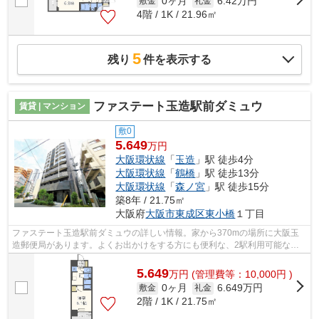
0ヶ月
6.42万円
敷金
礼金
4階 / 1K / 21.96㎡
5
残り
件を表示する
ファステート玉造駅前ダミュウ
賃貸 | マンション
敷0
5.649
万円
大阪環状線
「
玉造
」駅 徒歩4分
大阪環状線
「
鶴橋
」駅 徒歩13分
大阪環状線
「
森ノ宮
」駅 徒歩15分
築8年 / 21.75㎡
大阪府
大阪市東成区
東小橋
１丁目
ファステート玉造駅前ダミュウの詳しい情報。家から370mの場所に大阪玉
造郵便局があります。よくお出かけをする方にも便利な、2駅利用可能なマ
ンションです。造りとデザインに関して、...
5.649
万
円
(管理費等：10,000円 )
0ヶ月
6.649万円
敷金
礼金
2階 / 1K / 21.75㎡