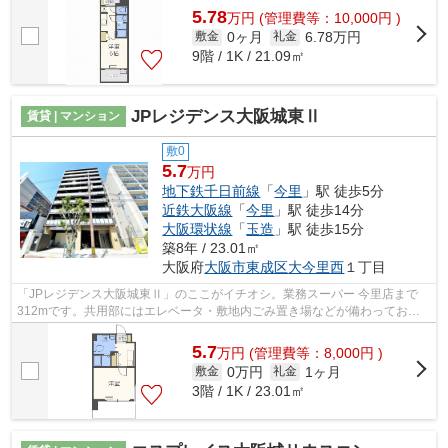
5.78
万
円
(管理費等：10,000円 )
0ヶ月
6.78万円
敷金
礼金
9階 / 1K / 21.09㎡
JPレジデンス大阪城東Ⅱ
賃貸 | マンション
敷0
5.7
万円
地下鉄千日前線
「
今里
」駅 徒歩5分
近鉄大阪線
「
今里
」駅 徒歩14分
大阪環状線
「
玉造
」駅 徒歩15分
築8年 / 23.01㎡
大阪府
大阪市東成区
大今里西
１丁目
「JPレジデンス大阪城東Ⅱ」のここがイチオシ。業務スーパー 今里店まで
312mです。共用部にはエレベータ・敷地内ごみ置き場などが備わっており
とても充実しています。特徴的な外観と洗...
5.7
万
円
(管理費等：8,000円 )
0万円
1ヶ月
敷金
礼金
3階 / 1K / 23.01㎡