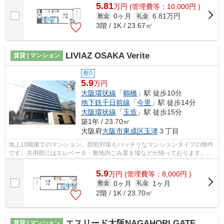
5.81
万
円
(管理費等：10,000円 )
0ヶ月
6.81万円
敷金
礼金
3階 / 1K / 23.67㎡
LIVIAZ OSAKA Verite
賃貸 | マンション
敷0
5.9
万円
大阪環状線
「
鶴橋
」駅 徒歩10分
地下鉄千日前線
「
今里
」駅 徒歩14分
大阪環状線
「
玉造
」駅 徒歩15分
築1年 / 23.70㎡
大阪府
大阪市東成区
玉津
３丁目
地上10階建てのマンション。防犯対策もバッチリなマンションタイプの物件
です。共用部にはエレベータ・敷地内ごみ置き場などが揃っております。調
べ物も買い物もパソコン一台で。イン...
5.9
万
円
(管理費等：8,000円 )
0ヶ月
1ヶ月
敷金
礼金
2階 / 1K / 23.70㎡
エスリード大阪NAGAHORI GATE
賃貸 | マンション