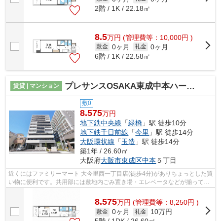
2階 / 1K / 22.18㎡
8.5
万
円
(管理費等：10,000円 )
0ヶ月
0ヶ月
敷金
礼金
6階 / 1K / 22.58㎡
プレサンスOSAKA東成中本ハーヴィル
賃貸 | マンション
敷0
8.575
万円
地下鉄中央線
「
緑橋
」駅 徒歩10分
地下鉄千日前線
「
今里
」駅 徒歩14分
大阪環状線
「
玉造
」駅 徒歩14分
築1年 / 26.60㎡
大阪府
大阪市東成区
中本
５丁目
近くにはファミリーマート 大今里西一丁目店(徒歩4分)がありちょっとした買
い物に便利です。共用部には敷地内ごみ置き場・エレベータなどが揃ってお
ります。防犯対策もバッチリなマン...
8.575
万
円
(管理費等：8,250円 )
0ヶ月
10万円
敷金
礼金