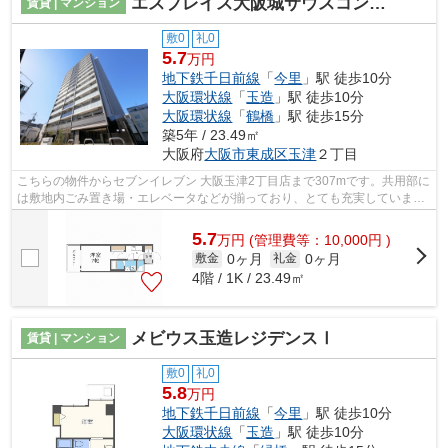
エスプレイス大阪城サウスコンフォート
賃貸 | マンション
敷0
礼0
5.7
万円
地下鉄千日前線
「
今里
」駅 徒歩10分
大阪環状線
「
玉造
」駅 徒歩10分
大阪環状線
「
鶴橋
」駅 徒歩15分
築5年 / 23.49㎡
大阪府
大阪市東成区
玉津
２丁目
こちらの物件からセブンイレブン 大阪玉津2丁目店まで307mです。共用部に
は敷地内ごみ置き場・エレベータなどが揃っており、とても充実していま
す。独創的なデザイナーズ物件で、ご好...
5.7
万
円
(管理費等：10,000円 )
0ヶ月
0ヶ月
敷金
礼金
4階 / 1K / 23.49㎡
メビウス玉造レジデンスⅠ
賃貸 | マンション
敷0
礼0
5.8
万円
地下鉄千日前線
「
今里
」駅 徒歩10分
大阪環状線
「
玉造
」駅 徒歩10分