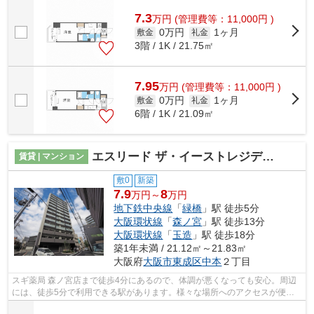
ので便利です。駅まで5分と、駅近でア...
7.3
万
円
(管理費等：11,000円 )
0万円
1ヶ月
敷金
礼金
3階 / 1K / 21.75㎡
7.95
万
円
(管理費等：11,000円 )
0万円
1ヶ月
敷金
礼金
6階 / 1K / 21.09㎡
エスリード ザ・イーストレジデンス大阪城
賃貸 | マンション
敷0
新築
7.9
8
万円～
万円
地下鉄中央線
「
緑橋
」駅 徒歩5分
大阪環状線
「
森ノ宮
」駅 徒歩13分
大阪環状線
「
玉造
」駅 徒歩18分
築1年未満 / 21.12㎡～21.83㎡
大阪府
大阪市東成区
中本
２丁目
スギ薬局 森ノ宮店まで徒歩4分にあるので、体調が悪くなっても安心。周辺
には、徒歩5分で利用できる駅があります。様々な場所へのアクセスが便利
になる、2駅利用可能な物件です。こだ...