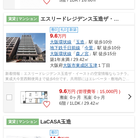
5階 / 1DK / 26.60㎡
エスリードレジデンス玉造ザ・イースト
賃貸 | マンション
敷0
礼0
新築
9.6
万円
大阪環状線
「
玉造
」駅 徒歩10分
地下鉄千日前線
「
今里
」駅 徒歩10分
大阪環状線
「
森ノ宮
」駅 徒歩15分
築1年未満 / 29.42㎡
大阪府
大阪市東成区
玉津
１丁目
新着情報：エスリードレジデンス玉造ザ・イーストの空室情報ならコチラ。
東成大今里西郵便局まで徒歩6分です。共用部にはエレベータ・敷地内ごみ
置き場などが備わっておりとても充実し...
9.6
万
円
(管理費等：15,000円 )
0ヶ月
0ヶ月
敷金
礼金
6階 / 1LDK / 29.42㎡
LaCASA玉造
賃貸 | マンション
敷0