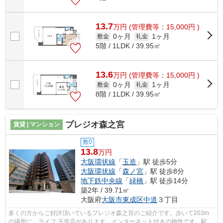
13.7
万
円
(管理費等：15,000円 )
0ヶ月
1ヶ月
敷金
礼金
5階 / 1LDK / 39.95㎡
13.6
万
円
(管理費等：15,000円 )
0ヶ月
1ヶ月
敷金
礼金
8階 / 1LDK / 39.95㎡
プレジオ森之宮
賃貸 | マンション
敷0
13.8
万円
大阪環状線
「
玉造
」駅 徒歩5分
大阪環状線
「
森ノ宮
」駅 徒歩8分
地下鉄中央線
「
緑橋
」駅 徒歩14分
築2年 / 39.71㎡
大阪府
大阪市東成区
中道
３丁目
多くの方からご好評頂いているプレジオ森之宮のご紹介です。歩いて203m
の場所に、ライフ 玉造店があります。インターネット付きの物件です。駅ま