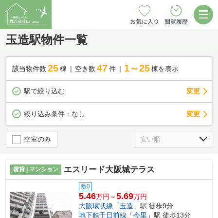
お気に入り
閲覧履歴
玉造駅物件一覧
25
47
1～25
該当物件数
棟
空き数
件
棟を表示
駅で絞り込む
変更
変更
絞り込み条件：
なし
空室のみ
エスリード大阪城テラス
賃貸 | マンション
敷0
5.46
5.69
万円～
万円
大阪環状線
「
玉造
」駅 徒歩9分
地下鉄千日前線
「
今里
」駅 徒歩13分