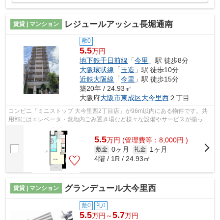
レジュールアッシュ長堀通南
賃貸 | マンション
敷0
5.5
万円
地下鉄千日前線
「
今里
」駅 徒歩8分
大阪環状線
「
玉造
」駅 徒歩10分
近鉄大阪線
「
今里
」駅 徒歩15分
築20年 / 24.93㎡
大阪府
大阪市東成区
大今里西
２丁目
コンビニ「ミニストップ 大今里西2丁目店」が96m以内にある物件です。共
用部にはエレベータ・敷地内ごみ置き場など様々な設備やサービスが揃って
いるので便利です。10階建てで、街並み...
5.5
万
円
(管理費等：8,000円 )
0ヶ月
1ヶ月
敷金
礼金
4階 / 1R / 24.93㎡
グランデュール大今里西
賃貸 | マンション
敷0
礼0
5.5
5.7
万円～
万円