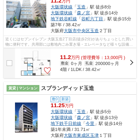
11.2
万円
大阪環状線
「
玉造
」駅 徒歩8分
大阪環状線
「
森ノ宮
」駅 徒歩14分
地下鉄谷町線
「
谷町六丁目
」駅 徒歩15分
築7年 / 38.42㎡
大阪府
大阪市中央区
玉造
２丁目
近くにはセブンイレブン 大阪玉造2丁目店(徒歩2分)がありちょっとした買い
物に便利です。共用部には敷地内ごみ置き場・エレベータなど様々な設備や
サービスが揃っているので便利です。...
11.2
万
円
(管理費等：13,000円 )
0ヶ月
200000ヶ月
敷金
礼金
4階 / 1LDK / 38.42㎡
スプランディッド玉造
賃貸 | マンション
敷0
新築
11.25
万円
大阪環状線
「
玉造
」駅 徒歩5分
大阪環状線
「
森ノ宮
」駅 徒歩13分
地下鉄千日前線
「
今里
」駅 徒歩14分
築1年未満 / 31.71㎡
大阪府
大阪市東成区
玉津
１丁目