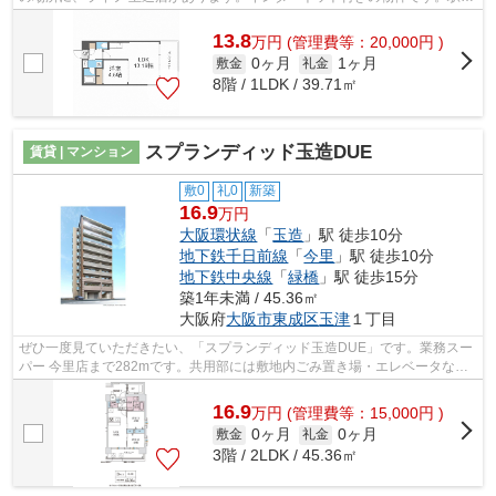
で歩いてアクセスできる、徒歩5分の距...
13.8
万
円
(管理費等：20,000円 )
0ヶ月
1ヶ月
敷金
礼金
8階 / 1LDK / 39.71㎡
スプランディッド玉造DUE
賃貸 | マンション
敷0
礼0
新築
16.9
万円
大阪環状線
「
玉造
」駅 徒歩10分
地下鉄千日前線
「
今里
」駅 徒歩10分
地下鉄中央線
「
緑橋
」駅 徒歩15分
築1年未満 / 45.36㎡
大阪府
大阪市東成区
玉津
１丁目
ぜひ一度見ていただきたい、「スプランディッド玉造DUE」です。業務スー
パー 今里店まで282mです。共用部には敷地内ごみ置き場・エレベータなど
が揃っており、とても充実しています。...
16.9
万
円
(管理費等：15,000円 )
0ヶ月
0ヶ月
敷金
礼金
3階 / 2LDK / 45.36㎡