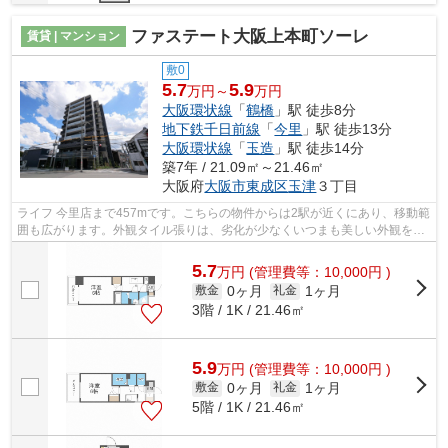
ファステート大阪上本町ソーレ
賃貸 | マンション
敷0
5.7
5.9
万円～
万円
大阪環状線
「
鶴橋
」駅 徒歩8分
地下鉄千日前線
「
今里
」駅 徒歩13分
大阪環状線
「
玉造
」駅 徒歩14分
築7年 / 21.09㎡～21.46㎡
大阪府
大阪市東成区
玉津
３丁目
ライフ 今里店まで457mです。こちらの物件からは2駅が近くにあり、移動範
囲も広がります。外観タイル張りは、劣化が少なくいつまも美しい外観を保
ちます。こちらの令和元年築の物件は...
5.7
万
円
(管理費等：10,000円 )
0ヶ月
1ヶ月
敷金
礼金
3階 / 1K / 21.46㎡
5.9
万
円
(管理費等：10,000円 )
0ヶ月
1ヶ月
敷金
礼金
5階 / 1K / 21.46㎡