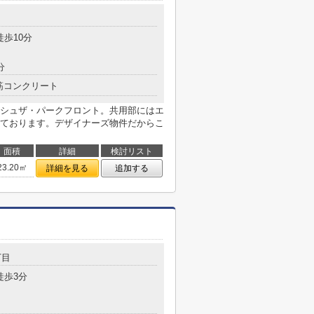
目
徒歩10分
分
筋コンクリート
シュザ・パークフロント。共用部にはエ
ております。デザイナーズ物件だからこ
面積
詳細
検討リスト
23.20㎡
詳細を見る
追加する
丁目
徒歩3分