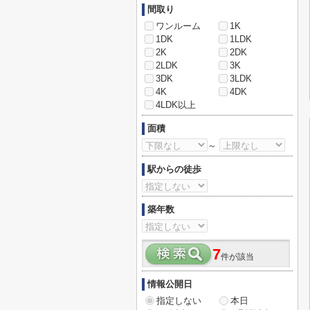
間取り
ワンルーム
1K
1DK
1LDK
2K
2DK
2LDK
3K
3DK
3LDK
4K
4DK
4LDK以上
面積
～
駅からの徒歩
築年数
7
件が該当
情報公開日
指定しない
本日