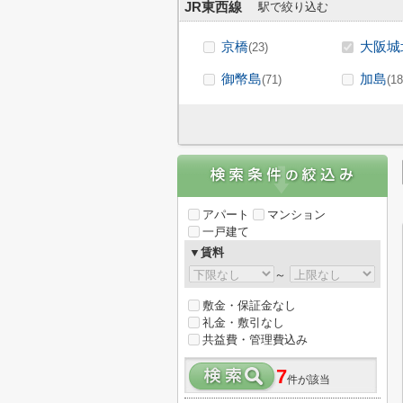
JR東西線
駅で絞り込む
京橋
大阪城
(23)
御幣島
加島
(71)
(18
アパート
マンション
一戸建て
▼賃料
～
敷金・保証金なし
礼金・敷引なし
共益費・管理費込み
7
件が該当