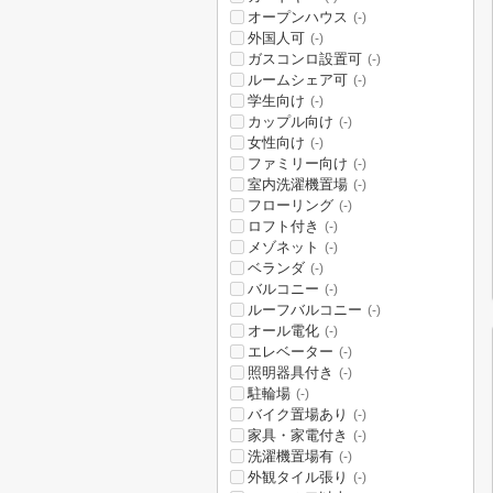
オープンハウス
(-)
外国人可
(-)
ガスコンロ設置可
(-)
ルームシェア可
(-)
学生向け
(-)
カップル向け
(-)
女性向け
(-)
ファミリー向け
(-)
室内洗濯機置場
(-)
フローリング
(-)
ロフト付き
(-)
メゾネット
(-)
ベランダ
(-)
バルコニー
(-)
ルーフバルコニー
(-)
オール電化
(-)
エレベーター
(-)
照明器具付き
(-)
駐輪場
(-)
バイク置場あり
(-)
家具・家電付き
(-)
洗濯機置場有
(-)
外観タイル張り
(-)