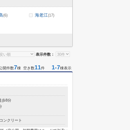
島
海老江
(6)
(17)
表示件数：
7
11
1-7
公開件数
棟 空き数
件
棟表示
目
徒歩8分
分
コンクリート