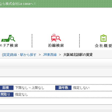
株式会社La casaへ！
(賃貸)路線・駅から探す
>
JR東西線
>
大阪城北詰駅の賃貸
面積
下限なし～上限なし
築年数
指定しない
間取り
指定なし