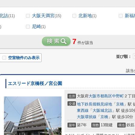
北詰
大阪天満宮
北新地
新福
(11)
(15)
(1)
尼崎
)
(1)
7
件が該当
並び順：
空室物件のみ表示
該当
エスリード京橋桜ノ宮公園
大阪府
大阪市都島区
中野町
２丁
住所
交通
地下鉄長堀鶴見緑地
「
京橋
」駅 
東西線
「
大阪城北詰
」駅 徒歩10
大阪環状線
「
京橋
」駅 徒歩10分
築7年
13階建
鉄筋
築年
階数
構造