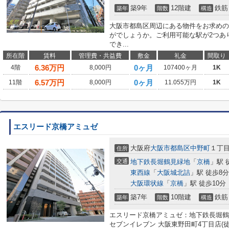
築9年
12階建
鉄筋
築年
階数
構造
大阪市都島区周辺にある物件をお求めの
がでしょうか。ご利用可能な駅が2つあ
でき...
所在階
賃料
管理費・共益費
敷金
礼金
間取り
6.36
万円
0ヶ月
4階
8,000円
107400ヶ月
1K
6.57
万円
0ヶ月
11階
8,000円
11.055万円
1K
エスリード京橋アミュゼ
大阪府
大阪市都島区
中野町
１丁
住所
交通
地下鉄長堀鶴見緑地
「
京橋
」駅 
東西線
「
大阪城北詰
」駅 徒歩8分
大阪環状線
「
京橋
」駅 徒歩10分
築7年
10階建
鉄筋
築年
階数
構造
エスリード京橋アミュゼ：地下鉄長堀鶴
セブンイレブン 大阪東野田町4丁目店(