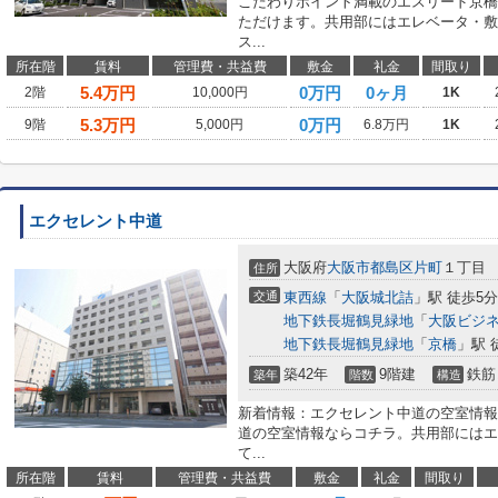
こだわりポイント満載のエスリード京橋
ただけます。共用部にはエレベータ・敷
ス...
所在階
賃料
管理費・共益費
敷金
礼金
間取り
5.4
万円
0万円
0ヶ月
2階
10,000円
1K
5.3
万円
0万円
9階
5,000円
6.8万円
1K
エクセレント中道
大阪府
大阪市都島区
片町
１丁目
住所
交通
東西線
「
大阪城北詰
」駅 徒歩5分
地下鉄長堀鶴見緑地
「
大阪ビジ
地下鉄長堀鶴見緑地
「
京橋
」駅 
築42年
9階建
鉄筋
築年
階数
構造
新着情報：エクセレント中道の空室情報
道の空室情報ならコチラ。共用部にはエ
て...
所在階
賃料
管理費・共益費
敷金
礼金
間取り