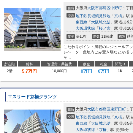
大阪府
大阪市都島区
中野町
１丁
住所
交通
地下鉄長堀鶴見緑地
「
京橋
」駅 
東西線
「
大阪城北詰
」駅 徒歩9分
大阪環状線
「
桜ノ宮
」駅 徒歩10
築10年
11階建
鉄
築年
階数
構造
こだわりポイント満載のレジュールアッ
レベータ・敷地内ごみ置き場などが揃っ
そ...
所在階
賃料
管理費・共益費
敷金
礼金
間取り
5.7
万円
0万円
0万円
2階
10,000円
1K
エスリード京橋グランツ
大阪府
大阪市都島区
東野田町
１
住所
交通
地下鉄長堀鶴見緑地
「
京橋
」駅 
東西線
「
大阪城北詰
」駅 徒歩5分
大阪環状線
「
京橋
」駅 徒歩5分