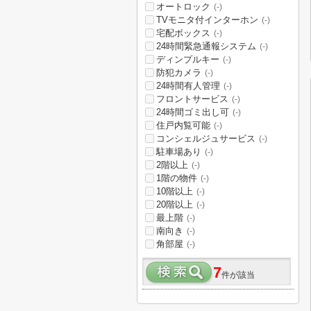
オートロック
(-)
TVモニタ付インターホン
(-)
宅配ボックス
(-)
24時間緊急通報システム
(-)
ディンプルキー
(-)
防犯カメラ
(-)
24時間有人管理
(-)
フロントサービス
(-)
24時間ゴミ出し可
(-)
住戸内覧可能
(-)
コンシェルジュサービス
(-)
駐車場あり
(-)
2階以上
(-)
1階の物件
(-)
10階以上
(-)
20階以上
(-)
最上階
(-)
南向き
(-)
角部屋
(-)
7
件が該当