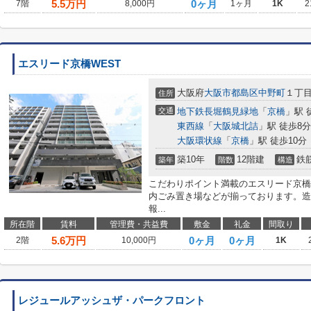
5.5
万円
0ヶ月
7階
8,000円
1ヶ月
1K
2
エスリード京橋WEST
大阪府
大阪市都島区
中野町
１丁
住所
交通
地下鉄長堀鶴見緑地
「
京橋
」駅 
東西線
「
大阪城北詰
」駅 徒歩8分
大阪環状線
「
京橋
」駅 徒歩10分
築10年
12階建
鉄
築年
階数
構造
こだわりポイント満載のエスリード京橋
内ごみ置き場などが揃っております。造
報...
所在階
賃料
管理費・共益費
敷金
礼金
間取り
5.6
万円
0ヶ月
0ヶ月
2階
10,000円
1K
レジュールアッシュザ・パークフロント