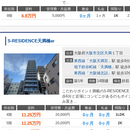
で...
所在階
賃料
管理費・共益費
敷金
礼金
間取り
6.8
万円
0ヶ月
9階
5,000円
1ヶ月
1K
2
S-RESIDENCE天満橋ar
大阪府
大阪市北区
天満
１丁目
住所
交通
東西線
「
大阪天満宮
」駅 徒歩9分
地下鉄谷町線
「
天満橋
」駅 徒歩
東西線
「
大阪城北詰
」駅 徒歩10
築1年
14階建
鉄筋
築年
階数
構造
こだわりポイント満載のS-RESIDENC
歩6分と近場にコンビニがあるのもポイ
み置き...
所在階
賃料
管理費・共益費
敷金
礼金
間取り
11.25
万円
0ヶ月
0ヶ月
4階
20,000円
1LDK
11.25
万円
0ヶ月
0ヶ月
5階
20,000円
2K