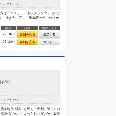
コンクリート
方は「エスリード京橋グランツ」はいか
り、行き先に応じて乗車駅の使い分けが
面積
詳細
検討リスト
22.18㎡
詳細を見る
追加する
22.18㎡
詳細を見る
追加する
目
徒歩5分
コンクリート
見緑地京橋駅にも近くて便利。近くには
徒歩3分)がありちょっとした買い物に便利