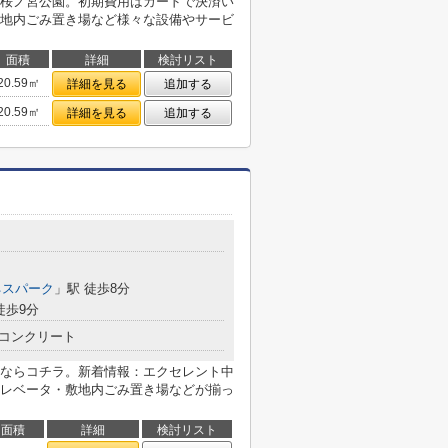
桜ノ宮公園。初期費用はカードで決済い
地内ごみ置き場など様々な設備やサービ
面積
詳細
検討リスト
20.59㎡
詳細を見る
追加する
20.59㎡
詳細を見る
追加する
ネスパーク
」駅 徒歩8分
徒歩9分
コンクリート
ならコチラ。新着情報：エクセレント中
レベータ・敷地内ごみ置き場などが揃っ
面積
詳細
検討リスト