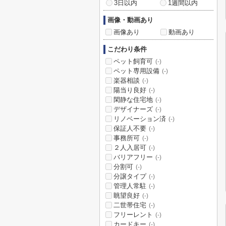
3日以内
1週間以内
画像・動画あり
画像あり
動画あり
こだわり条件
ペット飼育可
(-)
ペット専用設備
(-)
楽器相談
(-)
陽当り良好
(-)
閑静な住宅地
(-)
デザイナーズ
(-)
リノベーション済
(-)
保証人不要
(-)
事務所可
(-)
２人入居可
(-)
バリアフリー
(-)
分割可
(-)
分譲タイプ
(-)
管理人常駐
(-)
眺望良好
(-)
二世帯住宅
(-)
フリーレント
(-)
カードキー
(-)