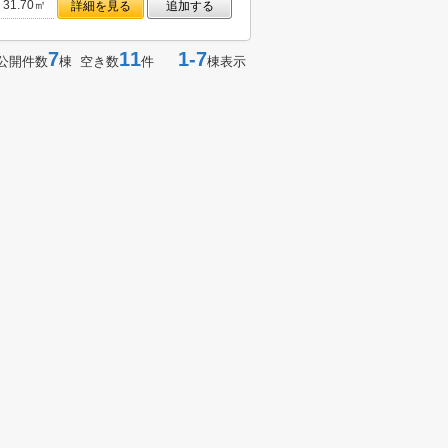
31.70㎡
詳細を見る
追加する
7
11
1-7
公開件数
棟 空き数
件
棟表示