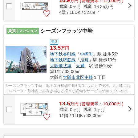
10.9
万
円
(管理費等：12,000円 )
0ヶ月
16.35万円
敷金
礼金
4階 / 1LDK / 32.89㎡
シーズンフラッツ中崎
賃貸 | マンション
敷0
13.5
万円
地下鉄谷町線
「
中崎町
」駅 徒歩5分
地下鉄堺筋線
「
扇町
」駅 徒歩10分
大阪環状線
「
天満
」駅 徒歩10分
築1年 / 33.00㎡
大阪府
大阪市北区
中崎
１丁目
シーズンフラッツ中崎：地下鉄谷町線中崎町駅にも近くて便利。共用部には
エレベータ・敷地内ごみ置き場など様々な設備やサービスが揃っているので
便利です。こちらは初期費用をカード...
13.5
万
円
(管理費等：10,000円 )
0ヶ月
1ヶ月
敷金
礼金
11階 / 1LDK / 33.00㎡