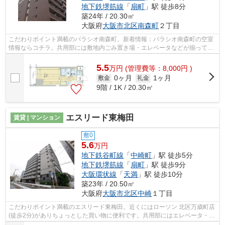
地下鉄堺筋線
「
扇町
」駅 徒歩8分
築24年 / 20.30㎡
大阪府
大阪市北区
南森町
２丁目
こだわりポイント満載のパラシオ南森町。新着情報：パラシオ南森町の空室
情報ならコチラ。共用部には敷地内ごみ置き場・エレベータなどが揃ってお
り、とても充実しています。徒歩4分で...
5.5
万
円
(管理費等：8,000円 )
0ヶ月
1ヶ月
敷金
礼金
9階 / 1K / 20.30㎡
エスリード東梅田
賃貸 | マンション
敷0
5.6
万円
地下鉄谷町線
「
中崎町
」駅 徒歩5分
地下鉄堺筋線
「
扇町
」駅 徒歩9分
大阪環状線
「
天満
」駅 徒歩10分
築23年 / 20.50㎡
大阪府
大阪市北区
中崎
１丁目
こだわりポイント満載のエスリード東梅田。近くにはローソン 北区万歳町店
(徒歩2分)がありちょっとした買い物に便利です。共用部にはエレベータ・敷
地内ごみ置き場などが揃っており、...