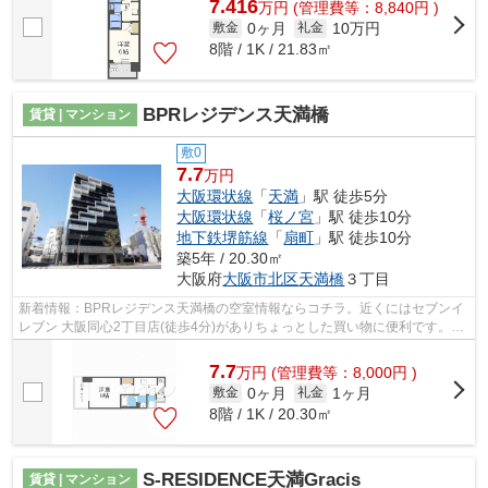
7.416
万
円
(管理費等：8,840円 )
0ヶ月
10万円
敷金
礼金
8階 / 1K / 21.83㎡
BPRレジデンス天満橋
賃貸 | マンション
敷0
7.7
万円
大阪環状線
「
天満
」駅 徒歩5分
大阪環状線
「
桜ノ宮
」駅 徒歩10分
地下鉄堺筋線
「
扇町
」駅 徒歩10分
築5年 / 20.30㎡
大阪府
大阪市北区
天満橋
３丁目
新着情報：BPRレジデンス天満橋の空室情報ならコチラ。近くにはセブンイ
レブン 大阪同心2丁目店(徒歩4分)がありちょっとした買い物に便利です。共
用部にはエレベータ・敷地内ごみ置き...
7.7
万
円
(管理費等：8,000円 )
0ヶ月
1ヶ月
敷金
礼金
8階 / 1K / 20.30㎡
S-RESIDENCE天満Gracis
賃貸 | マンション