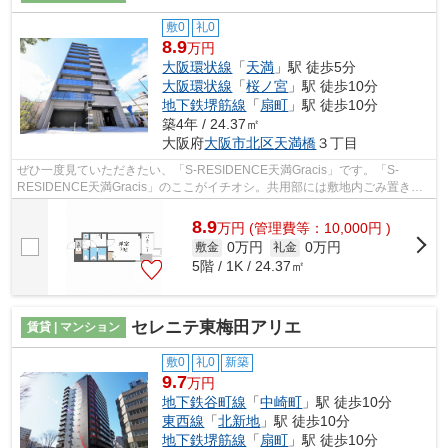
敷0
礼0
8.9
万円
大阪環状線
「
天満
」駅 徒歩5分
大阪環状線
「
桜ノ宮
」駅 徒歩10分
地下鉄堺筋線
「
扇町
」駅 徒歩10分
築4年 / 24.37㎡
大阪府
大阪市北区
天満橋
３丁目
ぜひ一度見ていただきたい、「S-RESIDENCE天満Gracis」です。「S-
RESIDENCE天満Gracis」のここがイチオシ。共用部には敷地内ごみ置き
場・エレベータなどが揃っております。防犯対策も...
8.9
万
円
(管理費等：10,000円 )
0万円
0万円
敷金
礼金
5階 / 1K / 24.37㎡
セレニテ東梅田アリエ
賃貸 | マンション
敷0
礼0
新築
9.7
万円
地下鉄谷町線
「
中崎町
」駅 徒歩10分
東西線
「
北新地
」駅 徒歩10分
地下鉄堺筋線
「
扇町
」駅 徒歩10分