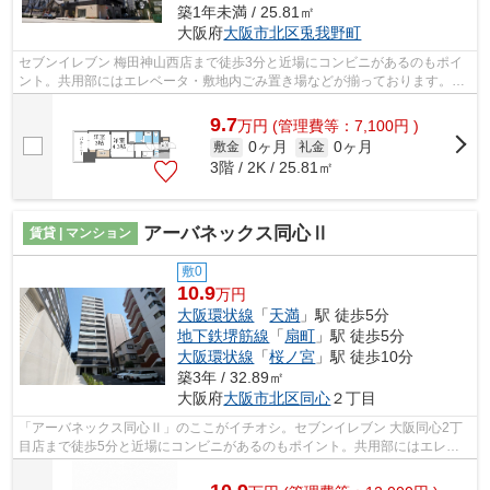
築1年未満 / 25.81㎡
大阪府
大阪市北区
兎我野町
セブンイレブン 梅田神山西店まで徒歩3分と近場にコンビニがあるのもポイ
ント。共用部にはエレベータ・敷地内ごみ置き場などが揃っております。令
和8年築で、多くの方がご満足の物件は...
9.7
万
円
(管理費等：7,100円 )
0ヶ月
0ヶ月
敷金
礼金
3階 / 2K / 25.81㎡
アーバネックス同心Ⅱ
賃貸 | マンション
敷0
10.9
万円
大阪環状線
「
天満
」駅 徒歩5分
地下鉄堺筋線
「
扇町
」駅 徒歩5分
大阪環状線
「
桜ノ宮
」駅 徒歩10分
築3年 / 32.89㎡
大阪府
大阪市北区
同心
２丁目
「アーバネックス同心Ⅱ」のここがイチオシ。セブンイレブン 大阪同心2丁
目店まで徒歩5分と近場にコンビニがあるのもポイント。共用部にはエレベ
ータ・敷地内ごみ置き場などが揃ってお...