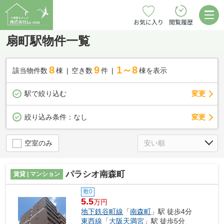
お気に入り
閲覧履歴
扇町駅物件一覧
8
9
1～8
該当物件数
棟
空き数
件
棟を表示
駅で絞り込む
変更
変更
絞り込み条件：
なし
空室のみ
パラシオ南森町
賃貸 | マンション
敷0
5.5
万円
地下鉄谷町線
「
南森町
」駅 徒歩4分
東西線
「
大阪天満宮
」駅 徒歩5分