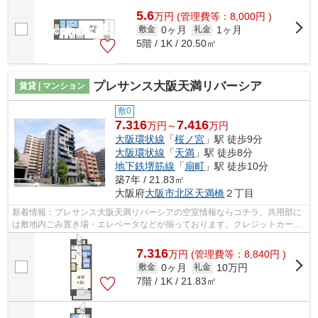
5.6
万
円
(管理費等：8,000円 )
0ヶ月
1ヶ月
敷金
礼金
5階 / 1K / 20.50㎡
プレサンス大阪天満リバーシア
賃貸 | マンション
敷0
7.316
7.416
万円～
万円
大阪環状線
「
桜ノ宮
」駅 徒歩9分
大阪環状線
「
天満
」駅 徒歩8分
地下鉄堺筋線
「
扇町
」駅 徒歩10分
築7年 / 21.83㎡
大阪府
大阪市北区
天満橋
２丁目
新着情報：プレサンス大阪天満リバーシアの空室情報ならコチラ。共用部に
は敷地内ごみ置き場・エレベータなどが揃っております。クレジットカード
で初期費用をお支払いいただける物件...
7.316
万
円
(管理費等：8,840円 )
0ヶ月
10万円
敷金
礼金
7階 / 1K / 21.83㎡