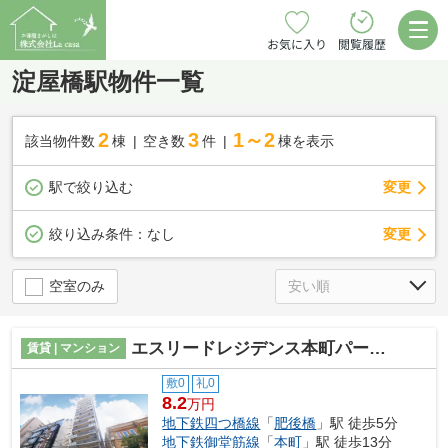
お気に入り
閲覧履歴
淀屋橋駅物件一覧
2
3
1～2
該当物件数
棟
空き数
件
棟を表示
駅で絞り込む
変更
変更
絞り込み条件：
なし
空室のみ
エスリードレジデンス本町パークフロント
賃貸 | マンション
敷0
礼0
8.2
万円
地下鉄四つ橋線
「
肥後橋
」駅 徒歩5分
地下鉄御堂筋線
「
本町
」駅 徒歩13分