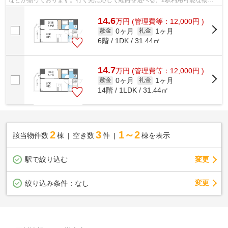
などが揃っております。行く先に応じて経路を選べる、2駅利用可能な物件
です。クレジットカードで初期費用がお...
14.6
万
円
(管理費等：12,000円 )
0ヶ月
1ヶ月
敷金
礼金
6階 / 1DK / 31.44㎡
14.7
万
円
(管理費等：12,000円 )
0ヶ月
1ヶ月
敷金
礼金
14階 / 1LDK / 31.44㎡
2
3
1～2
該当物件数
棟
空き数
件
棟を表示
駅で絞り込む
変更
変更
絞り込み条件：
なし