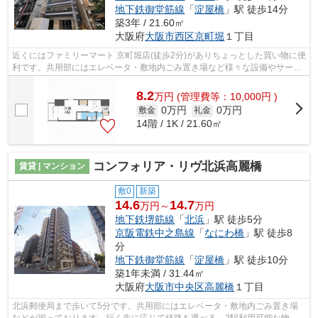
地下鉄御堂筋線
「
淀屋橋
」駅 徒歩14分
築3年 / 21.60㎡
大阪府
大阪市西区
京町堀
１丁目
近くにはファミリーマート 京町堀店(徒歩2分)がありちょっとした買い物に便
利です。共用部にはエレベータ・敷地内ごみ置き場など様々な設備やサービ
スが揃っているので便利です。徒歩5...
8.2
万
円
(管理費等：10,000円 )
0万円
0万円
敷金
礼金
14階 / 1K / 21.60㎡
コンフォリア・リヴ北浜高麗橋
賃貸 | マンション
敷0
新築
14.6
14.7
万円～
万円
地下鉄堺筋線
「
北浜
」駅 徒歩5分
京阪電鉄中之島線
「
なにわ橋
」駅 徒歩8
分
地下鉄御堂筋線
「
淀屋橋
」駅 徒歩10分
築1年未満 / 31.44㎡
大阪府
大阪市中央区
高麗橋
１丁目
北浜郵便局まで歩いて5分です。共用部にはエレベータ・敷地内ごみ置き場