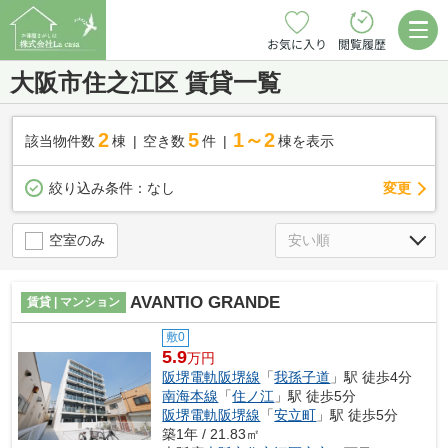
お気に入り
閲覧履歴
大阪市住之江区 賃貸一覧
2
5
1～2
該当物件数
棟
空き数
件
棟を表示
変更
絞り込み条件：
なし
空室のみ
AVANTIO GRANDE
賃貸 | マンション
敷0
5.9
万円
阪堺電軌阪堺線
「
我孫子道
」駅 徒歩4分
南海本線
「
住ノ江
」駅 徒歩5分
阪堺電軌阪堺線
「
安立町
」駅 徒歩5分
築1年 / 21.83㎡