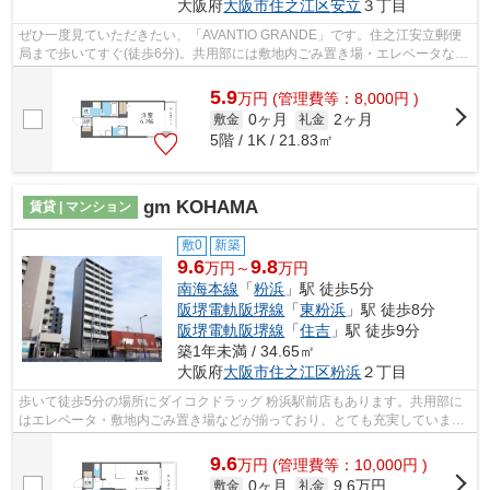
大阪府
大阪市住之江区
安立
３丁目
ぜひ一度見ていただきたい、「AVANTIO GRANDE」です。住之江安立郵便
局まで歩いてすぐ(徒歩6分)。共用部には敷地内ごみ置き場・エレベータなど
が備わっておりとても充実しています。2...
5.9
万
円
(管理費等：8,000円 )
0ヶ月
2ヶ月
敷金
礼金
5階 / 1K / 21.83㎡
gm KOHAMA
賃貸 | マンション
敷0
新築
9.6
9.8
万円～
万円
南海本線
「
粉浜
」駅 徒歩5分
阪堺電軌阪堺線
「
東粉浜
」駅 徒歩8分
阪堺電軌阪堺線
「
住吉
」駅 徒歩9分
築1年未満 / 34.65㎡
大阪府
大阪市住之江区
粉浜
２丁目
歩いて徒歩5分の場所にダイコクドラッグ 粉浜駅前店もあります。共用部に
はエレベータ・敷地内ごみ置き場などが揃っており、とても充実していま
す。高ニーズな駅近の物件で、徒歩5分で...
9.6
万
円
(管理費等：10,000円 )
0ヶ月
9.6万円
敷金
礼金