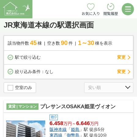
お気に入り
閲覧履歴
JR東海道本線の駅選択画面
45
90
1～30
該当物件数
棟
空き数
件
棟を表示
駅で絞り込む
変更
変更
絞り込み条件：
なし
空室のみ
プレサンスOSAKA姫里ヴィオン
賃貸 | マンション
敷0
6.458
6.646
万円～
万円
阪神本線
「
姫島
」駅 徒歩5分
東西線
「
御幣島
」駅 徒歩10分