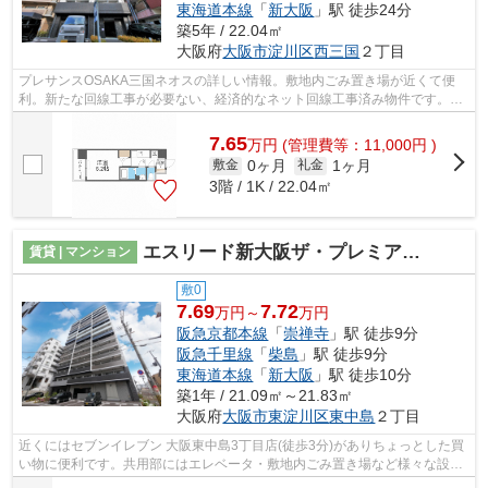
東海道本線
「
新大阪
」駅 徒歩24分
築5年 / 22.04㎡
大阪府
大阪市淀川区
西三国
２丁目
プレサンスOSAKA三国ネオスの詳しい情報。敷地内ごみ置き場が近くて便
利。新たな回線工事が必要ない、経済的なネット回線工事済み物件です。幅
広い層に好評な、駅から徒歩8分に立地す...
7.65
万
円
(管理費等：11,000円 )
0ヶ月
1ヶ月
敷金
礼金
3階 / 1K / 22.04㎡
エスリード新大阪ザ・プレミアWEST
賃貸 | マンション
敷0
7.69
7.72
万円～
万円
阪急京都本線
「
崇禅寺
」駅 徒歩9分
阪急千里線
「
柴島
」駅 徒歩9分
東海道本線
「
新大阪
」駅 徒歩10分
築1年 / 21.09㎡～21.83㎡
大阪府
大阪市東淀川区
東中島
２丁目
近くにはセブンイレブン 大阪東中島3丁目店(徒歩3分)がありちょっとした買
い物に便利です。共用部にはエレベータ・敷地内ごみ置き場など様々な設備
やサービスが揃っているので便利です...