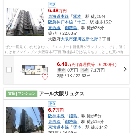
敷0
6.48
万円
東海道本線
「
塚本
」駅 徒歩5分
阪急神戸本線
「
十三
」駅 徒歩15分
東西線
「
御幣島
」駅 徒歩25分
築7年 / 22.63㎡
大阪府
大阪市淀川区
新北野
３丁目
ぜひ一度見ていただきたい、「エスリード新北野グランリンク」です。近く
にはセブンイレブン 大阪塚本3丁目店(徒歩4分)がありちょっとした買い物に
便利です。共用部には敷地内ごみ置き...
6.48
万
円
(管理費等：6,200円 )
0万円
7.1万円
敷金
礼金
3階 / 1K / 22.63㎡
アール大阪リュクス
賃貸 | マンション
敷0
6.7
万円
阪神本線
「
姫島
」駅 徒歩5分
東西線
「
御幣島
」駅 徒歩15分
東海道本線
「
塚本
」駅 徒歩14分
築7年 / 24.99㎡