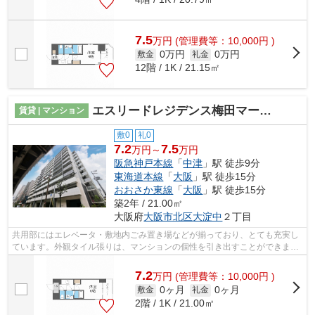
7.5
万
円
(管理費等：10,000円 )
0万円
0万円
敷金
礼金
12階 / 1K / 21.15㎡
エスリードレジデンス梅田マークス
賃貸 | マンション
敷0
礼0
7.2
7.5
万円～
万円
阪急神戸本線
「
中津
」駅 徒歩9分
東海道本線
「
大阪
」駅 徒歩15分
おおさか東線
「
大阪
」駅 徒歩15分
築2年 / 21.00㎡
大阪府
大阪市北区
大淀中
２丁目
共用部にはエレベータ・敷地内ごみ置き場などが揃っており、とても充実し
ています。外観タイル張りは、マンションの個性を引き出すことができま
す。デザイナーズ物件なので、随所から...
7.2
万
円
(管理費等：10,000円 )
0ヶ月
0ヶ月
敷金
礼金
2階 / 1K / 21.00㎡