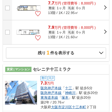
7.7
万
円
(管理費等：8,000円 )
1ヶ月
0ヶ月
敷金
礼金
13階 / 1K / 22.95㎡
7.9
万
円
(管理費等：8,000円 )
1ヶ月
0ヶ月
敷金
礼金
13階 / 1K / 21.60㎡
1
残り
件を表示する
セレニテ十三ミラク
賃貸 | マンション
敷0
礼0
7.3
万円
阪急神戸本線
「
十三
」駅 徒歩5分
阪急神戸本線
「
神崎川
」駅 徒歩20分
東海道本線
「
塚本
」駅 徒歩20分
築2年 / 20.76㎡
大阪府
大阪市淀川区
十三本町
２丁目