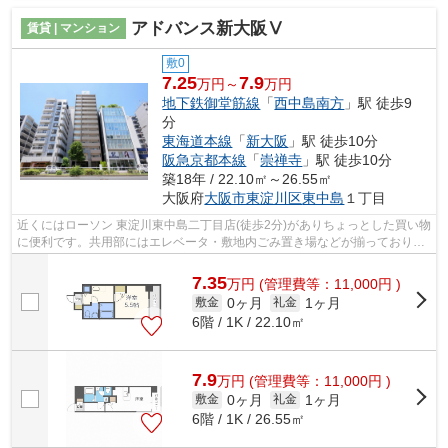
アドバンス新大阪Ⅴ
賃貸 | マンション
敷0
7.25
7.9
万円～
万円
地下鉄御堂筋線
「
西中島南方
」駅 徒歩9
分
東海道本線
「
新大阪
」駅 徒歩10分
阪急京都本線
「
崇禅寺
」駅 徒歩10分
築18年 / 22.10㎡～26.55㎡
大阪府
大阪市東淀川区
東中島
１丁目
近くにはローソン 東淀川東中島二丁目店(徒歩2分)がありちょっとした買い物
に便利です。共用部にはエレベータ・敷地内ごみ置き場などが揃っておりま
す。こちらはマンションタイプにな...
7.35
万
円
(管理費等：11,000円 )
0ヶ月
1ヶ月
敷金
礼金
6階 / 1K / 22.10㎡
7.9
万
円
(管理費等：11,000円 )
0ヶ月
1ヶ月
敷金
礼金
6階 / 1K / 26.55㎡