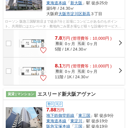
東海道本線
「
新大阪
」駅 徒歩25分
築5年 / 24.30㎡
大阪府
大阪市淀川区
新高
３丁目
ローソン 阪急三国駅前店まで徒歩7分と近場にコンビニがあるのもポイン
ト。共用部にはエレベータ・敷地内ごみ置き場など様々な設備やサービスが
揃っているので便利です。楽に駅へ行き...
7.8
万
円
(管理費等：10,000円 )
0ヶ月
0ヶ月
敷金
礼金
5階 / 1K / 24.30㎡
8.1
万
円
(管理費等：10,000円 )
0ヶ月
0ヶ月
敷金
礼金
11階 / 1K / 24.30㎡
エスリード新大阪アヴァン
賃貸 | マンション
敷0
礼0
7.88
万円
地下鉄御堂筋線
「
東三国
」駅 徒歩9分
東海道本線
「
東淀川
」駅 徒歩19分
阪急宝塚本線
「
三国
」駅 徒歩19分