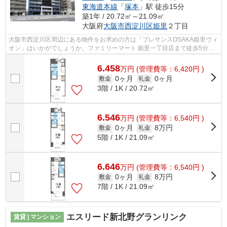
東海道本線
「
塚本
」駅 徒歩15分
築1年 / 20.72㎡～21.09㎡
大阪府
大阪市西淀川区
姫里
２丁目
大阪市西淀川区周辺にある物件をお求めの方は「プレサンスOSAKA姫里ヴィ
オン」はいかがでしょうか。ファミリーマート 姫里一丁目店まで徒歩5分と
近場にコンビニがあるのもポイント。共...
6.458
万
円
(管理費等：6,420円 )
0ヶ月
0ヶ月
敷金
礼金
3階 / 1K / 20.72㎡
6.546
万
円
(管理費等：6,540円 )
0ヶ月
8万円
敷金
礼金
5階 / 1K / 21.09㎡
6.646
万
円
(管理費等：6,540円 )
0ヶ月
8万円
敷金
礼金
7階 / 1K / 21.09㎡
エスリード新北野グランリンク
賃貸 | マンション