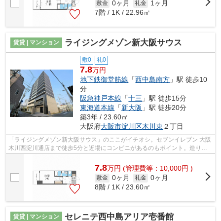
0ヶ月
1ヶ月
敷金
礼金
7階 / 1K / 22.96㎡
ライジングメゾン新大阪サウス
賃貸 | マンション
敷0
礼0
7.8
万円
地下鉄御堂筋線
「
西中島南方
」駅 徒歩10
分
阪急神戸本線
「
十三
」駅 徒歩15分
東海道本線
「
新大阪
」駅 徒歩20分
築3年 / 23.60㎡
大阪府
大阪市淀川区
木川東
２丁目
「ライジングメゾン新大阪サウス」のここがイチオシ。セブンイレブン 大阪
木川西淀川通店まで徒歩5分と近場にコンビニがあるのもポイント。造りと
デザインに関して、自信をもって情報...
7.8
万
円
(管理費等：10,000円 )
0ヶ月
0ヶ月
敷金
礼金
8階 / 1K / 23.60㎡
セレニテ西中島アリア壱番館
賃貸 | マンション