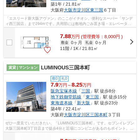
築1年 / 21.81㎡
大阪府
大阪市淀川区
東三国
６丁目
「エスリード新大阪アヴァン」のここがイチオシ。便利なスーパー「サンデ
ィ西三国店」まで294mです。共用部には敷地内ごみ置き場・エレベータな
どが揃っており、とても充実しています...
7.88
万
円
(管理費等：8,000円 )
0ヶ月
0ヶ月
敷金
礼金
11階 / 1K / 21.81㎡
LUMINOUS三国本町
賃貸 | マンション
敷0
礼0
7.9
8.25
万円～
万円
阪急宝塚本線
「
三国
」駅 徒歩8分
地下鉄御堂筋線
「
東三国
」駅 徒歩15分
東海道本線
「
新大阪
」駅 徒歩23分
築4年 / 22.41㎡
大阪府
大阪市淀川区
三国本町
３丁目
ぜひ一度見ていただきたい、「LUMINOUS三国本町」です。セブンイレブン
大阪三国本町3丁目店まで徒歩4分と近場にコンビニがあるのもポイント。共
用部にはエレベータ・敷地内ごみ置き場...