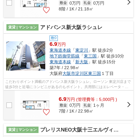
0万円
0万円
敷金
礼金
8階 / 1K / 21.18㎡
アドバンス新大阪ラシュレ
賃貸 | マンション
敷0
6.9
万円
東海道本線
「
東淀川
」駅 徒歩2分
地下鉄御堂筋線
「
東三国
」駅 徒歩10分
東海道本線
「
新大阪
」駅 徒歩15分
築7年 / 22.98㎡
大阪府
大阪市淀川区
東三国
１丁目
こだわりポイント満載のアドバンス新大阪ラシュレ。ローソン 東淀川店まで
徒歩3分と近場にコンビニがあるのもポイント。共用部にはエレベータ・敷
地内ごみ置き場などが揃っており、と...
6.9
万
円
(管理費等：5,000円 )
0万円
1ヶ月
敷金
礼金
7階 / 1K / 22.98㎡
プレリスNEO大阪十三エルヴィオン
賃貸 | マンション