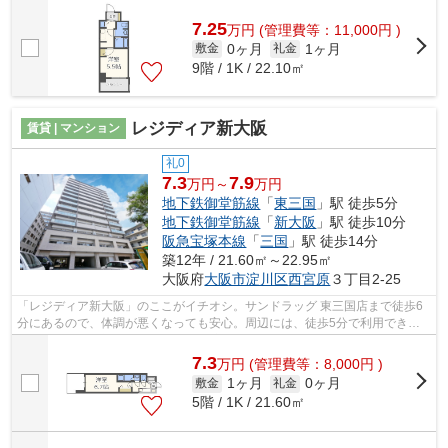
7.25
万
円
(管理費等：11,000円 )
0ヶ月
1ヶ月
敷金
礼金
9階 / 1K / 22.10㎡
レジディア新大阪
賃貸 | マンション
礼0
7.3
7.9
万円～
万円
地下鉄御堂筋線
「
東三国
」駅 徒歩5分
地下鉄御堂筋線
「
新大阪
」駅 徒歩10分
阪急宝塚本線
「
三国
」駅 徒歩14分
築12年 / 21.60㎡～22.95㎡
大阪府
大阪市淀川区
西宮原
３丁目2-25
「レジディア新大阪」のここがイチオシ。サンドラッグ 東三国店まで徒歩6
分にあるので、体調が悪くなっても安心。周辺には、徒歩5分で利用できる
駅があります。初期費用のカード決済が...
7.3
万
円
(管理費等：8,000円 )
1ヶ月
0ヶ月
敷金
礼金
5階 / 1K / 21.60㎡