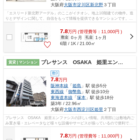
大阪府
大阪市淀川区
新北野
３丁目
「エスリード新北野アーデル」のここがイチオシ。地上10階建ての物件。造
りとデザインに関して、自信をもって情報を提供できるマンションです。こ
ちらは初期費用をカードでお支払いい...
7.8
万
円
(管理費等：11,000円 )
0ヶ月
1ヶ月
敷金
礼金
6階 / 1K / 21.00㎡
プレサンス OSAKA 姫里エンファシス
賃貸 | マンション
敷0
7.8
万円
阪神本線
「
姫島
」駅 徒歩5分
東西線
「
御幣島
」駅 徒歩10分
東海道本線
「
塚本
」駅 徒歩18分
築3年 / 22.96㎡
大阪府
大阪市西淀川区
姫里
２丁目
プレサンス OSAKA 姫里エンファシスの詳しい情報。共用部には敷地内ご
み置き場・エレベータなど様々な設備やサービスが揃っているので便利で
す。高層建築がお好きな方には10階建ての...
7.8
万
円
(管理費等：11,000円 )