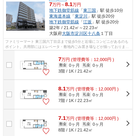
7
8.1
万円～
万円
地下鉄御堂筋線
「
東三国
」駅 徒歩10分
東海道本線
「
東淀川
」駅 徒歩20分
地下鉄御堂筋線
「
江坂
」駅 徒歩20分
築2年 / 21.42㎡～22.23㎡
大阪府
大阪市淀川区
十八条
１丁目
ファミリーマート 東三国六丁目店まで徒歩5分と近場にコンビニがあるのも
ポイント。共用部にはエレベータ・敷地内ごみ置き場などが揃っておりま
す。初期費用をカードでお支払いいただ...
7
万
円
(管理費等：12,000円 )
0ヶ月
0ヶ月
敷金
礼金
3階 / 1K / 21.42㎡
8.1
万
円
(管理費等：12,000円 )
0ヶ月
0ヶ月
敷金
礼金
7階 / 1K / 22.23㎡
7.1
万
円
(管理費等：12,000円 )
0ヶ月
0ヶ月
敷金
礼金
8階 / 1K / 21.42㎡