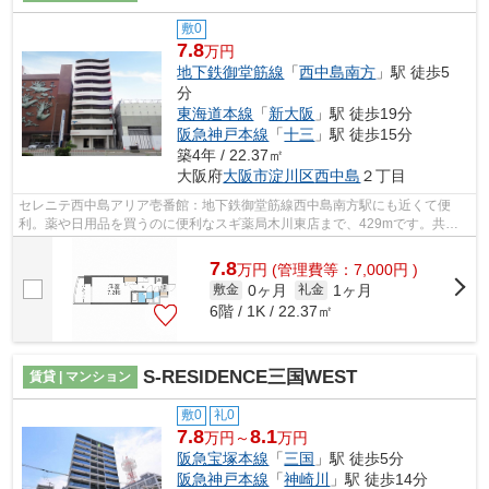
敷0
7.8
万円
地下鉄御堂筋線
「
西中島南方
」駅 徒歩5
分
東海道本線
「
新大阪
」駅 徒歩19分
阪急神戸本線
「
十三
」駅 徒歩15分
築4年 / 22.37㎡
大阪府
大阪市淀川区
西中島
２丁目
セレニテ西中島アリア壱番館：地下鉄御堂筋線西中島南方駅にも近くて便
利。薬や日用品を買うのに便利なスギ薬局木川東店まで、429mです。共用
部には敷地内ごみ置き場・エレベータなど...
7.8
万
円
(管理費等：7,000円 )
0ヶ月
1ヶ月
敷金
礼金
6階 / 1K / 22.37㎡
S-RESIDENCE三国WEST
賃貸 | マンション
敷0
礼0
7.8
8.1
万円～
万円
阪急宝塚本線
「
三国
」駅 徒歩5分
阪急神戸本線
「
神崎川
」駅 徒歩14分