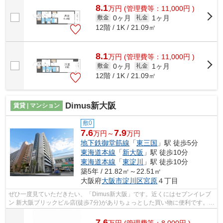
8.1
万
円
(管理費等：11,000円 )
0ヶ月
1ヶ月
敷金
礼金
12階 / 1K / 21.09㎡
8.1
万
円
(管理費等：11,000円 )
0ヶ月
1ヶ月
敷金
礼金
12階 / 1K / 21.09㎡
Dimus新大阪
賃貸 | マンション
敷0
7.6
7.9
万円～
万円
地下鉄御堂筋線
「
東三国
」駅 徒歩5分
東海道本線
「
新大阪
」駅 徒歩10分
東海道本線
「
東淀川
」駅 徒歩10分
築5年 / 21.82㎡～22.51㎡
大阪府
大阪市淀川区
宮原
４丁目
ぜひ一度見ていただきたい、「Dimus新大阪」です。近くにはセブンイレブ
ン 新大阪ブリックビル店(徒歩7分)がありちょっとした買い物に便利です。共
用部には敷地内ごみ置き場・エレベー...
7.6