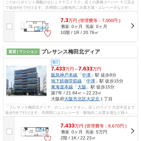
こだわりポイント満載のセレニテ十三ミラク。近くの業務スーパー 十三店ま
で徒歩6分で行けます。共用部には敷地内ごみ置き場・エレベータなどが備
わっておりとても充実しています。こ...
7.3
万
円
(管理費等：7,000円 )
0ヶ月
0ヶ月
敷金
礼金
10階 / 1R / 20.76㎡
プレサンス梅田北ディア
賃貸 | マンション
敷0
7.433
7.633
万円～
万円
阪急神戸本線
「
中津
」駅 徒歩8分
地下鉄御堂筋線
「
中津
」駅 徒歩15分
東海道本線
「
大阪
」駅 徒歩15分
築7年 / 21.84㎡～22.23㎡
大阪府
大阪市北区
大淀北
１丁目
「プレサンス梅田北ディア」のここがイチオシ。近くのライフ 大淀中店まで
徒歩5分で行けます。共用部にはエレベータ・敷地内ごみ置き場など様々な
設備やサービスが揃っているので便利...
7.433
万
円
(管理費等：8,670円 )
0ヶ月
5万円
敷金
礼金
2階 / 1K / 22.23㎡