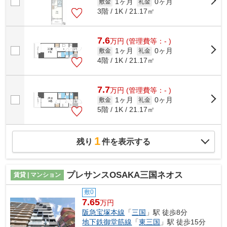
1ヶ月
0ヶ月
敷金
礼金
3階 / 1K / 21.17㎡
7.6
万
円
(管理費等：- )
1ヶ月
0ヶ月
敷金
礼金
4階 / 1K / 21.17㎡
7.7
万
円
(管理費等：- )
1ヶ月
0ヶ月
敷金
礼金
5階 / 1K / 21.17㎡
1
残り
件を表示する
プレサンスOSAKA三国ネオス
賃貸 | マンション
敷0
7.65
万円
阪急宝塚本線
「
三国
」駅 徒歩8分
地下鉄御堂筋線
「
東三国
」駅 徒歩15分