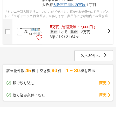
大阪府
大阪市淀川区
西宮原
１丁目
「セレニテ新大阪アリエ」のここがイチオシ。家から徒歩5分にドラッグス
トア「スギドラッグ 西宮原店」があります。共用部には敷地内ごみ置き場・
エレベータなどが備わっておりとても...
8
万
円
(管理費等：7,000円 )
1ヶ月
12万円
敷金
礼金
3階 / 1K / 21.64㎡
次の30件へ
45
90
1～30
該当物件数
棟
空き数
件
棟を表示
駅で絞り込む
変更
変更
絞り込み条件：
なし