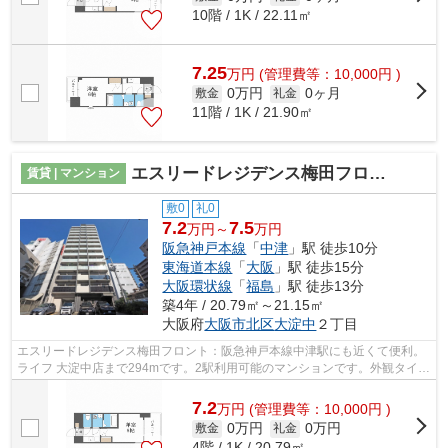
10階 / 1K / 22.11㎡
7.25
万
円
(管理費等：10,000円 )
0万円
0ヶ月
敷金
礼金
11階 / 1K / 21.90㎡
エスリードレジデンス梅田フロント
賃貸 | マンション
敷0
礼0
7.2
7.5
万円～
万円
阪急神戸本線
「
中津
」駅 徒歩10分
東海道本線
「
大阪
」駅 徒歩15分
大阪環状線
「
福島
」駅 徒歩13分
築4年 / 20.79㎡～21.15㎡
大阪府
大阪市北区
大淀中
２丁目
エスリードレジデンス梅田フロント：阪急神戸本線中津駅にも近くて便利。
ライフ 大淀中店まで294mです。2駅利用可能のマンションです。外観タイル
張りは、雨風の侵入を防ぎ骨組みを守...
7.2
万
円
(管理費等：10,000円 )
0万円
0万円
敷金
礼金
4階 / 1K / 20.79㎡