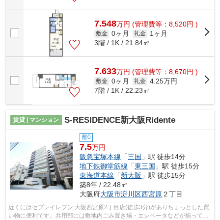
7.548
万
円
(管理費等：8,520円 )
0ヶ月
1ヶ月
敷金
礼金
3階 / 1K / 21.84㎡
7.633
万
円
(管理費等：8,670円 )
0ヶ月
4.25万円
敷金
礼金
7階 / 1K / 22.23㎡
S-RESIDENCE新大阪Ridente
賃貸 | マンション
敷0
7.5
万円
阪急宝塚本線
「
三国
」駅 徒歩14分
地下鉄御堂筋線
「
東三国
」駅 徒歩15分
東海道本線
「
新大阪
」駅 徒歩15分
築8年 / 22.48㎡
大阪府
大阪市淀川区
西宮原
２丁目
近くにはセブンイレブン 大阪西宮原2丁目店(徒歩3分)がありちょっとした買
い物に便利です。共用部には敷地内ごみ置き場・エレベータなどが揃ってお