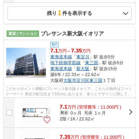
1
残り
件を表示する
プレサンス新大阪イオリア
賃貸 | マンション
敷0
7.1
7.35
万円～
万円
東海道本線
「
東淀川
」駅 徒歩5分
地下鉄御堂筋線
「
東三国
」駅 徒歩5分
東海道本線
「
新大阪
」駅 徒歩15分
築6年 / 22.33㎡～22.62㎡
大阪府
大阪市淀川区
東三国
１丁目
こだわりポイント満載のプレサンス新大阪イオリア。こちらの物件はファミ
リーマート 東淀川駅北店まで181mにあります。造りとデザインに関して、
自信をもって情報を提供できるマンショ...
7.1
万
円
(管理費等：11,000円 )
0ヶ月
1ヶ月
敷金
礼金
2階 / 1K / 22.62㎡
7.35
万
円
(管理費等：11,000円 )