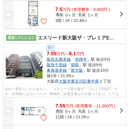
り、とても充実しています。地上10階...
7.5
万
円
(管理費等：9,000円 )
0ヶ月
1ヶ月
敷金
礼金
3階 / 1K / 22.48㎡
エスリード新大阪ザ・プレミアEAST
賃貸 | マンション
敷0
7.55
8.1
万円～
万円
阪急京都本線
「
崇禅寺
」駅 徒歩9分
阪急千里線
「
柴島
」駅 徒歩9分
東海道本線
「
新大阪
」駅 徒歩10分
築1年 / 21.09㎡
大阪府
大阪市東淀川区
東中島
２丁目
ぜひ一度見ていただきたい、「エスリード新大阪ザ・プレミアEAST」で
す。共用部にはエレベータ・敷地内ごみ置き場などが揃っており、とても充
実しています。デザイナーズ物件は独創的...
7.55
万
円
(管理費等：11,000円 )
0ヶ月
1ヶ月
敷金
礼金
11階 / 1K / 21.09㎡