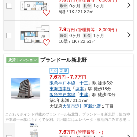
万
円
(管理費等：8,000円 )
0ヶ月
1ヶ月
敷金
礼金
5階 / 1K / 21.82㎡
7.9
万
円
(管理費等：8,000円 )
0ヶ月
1ヶ月
敷金
礼金
10階 / 1K / 22.51㎡
プランドール新北野
賃貸 | マンション
礼0
新築
7.6
7.7
万円～
万円
阪急神戸本線
「
十三
」駅 徒歩5分
東海道本線
「
塚本
」駅 徒歩18分
阪急神戸本線
「
中津
」駅 徒歩20分
築1年未満 / 21.17㎡
大阪府
大阪市淀川区
新北野
１丁目
こだわりポイント満載のプランドール新北野。プランドール新北野：阪急神
戸本線十三駅にも近くて便利。共用部にはエレベータ・敷地内ごみ置き場な
どが揃っており、とても充実していま...
7.6
万
円
(管理費等：- )