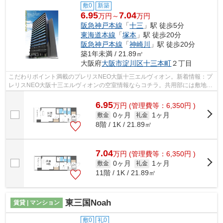
敷0
新築
6.95
7.04
万円～
万円
阪急神戸本線
「
十三
」駅 徒歩5分
東海道本線
「
塚本
」駅 徒歩20分
阪急神戸本線
「
神崎川
」駅 徒歩20分
築1年未満 / 21.89㎡
大阪府
大阪市淀川区
十三本町
２丁目
こだわりポイント満載のプレリスNEO大阪十三エルヴィオン。新着情報：プ
レリスNEO大阪十三エルヴィオンの空室情報ならコチラ。共用部には敷地内
ごみ置き場・エレベータなどが揃ってお...
6.95
万
円
(管理費等：6,350円 )
0ヶ月
1ヶ月
敷金
礼金
8階 / 1K / 21.89㎡
7.04
万
円
(管理費等：6,350円 )
0ヶ月
1ヶ月
敷金
礼金
11階 / 1K / 21.89㎡
東三国Noah
賃貸 | マンション
敷0
礼0