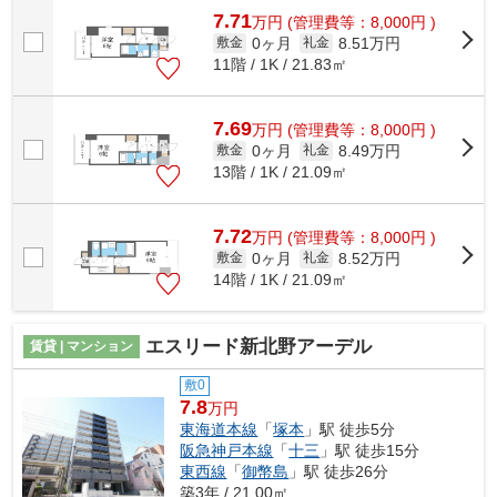
7.71
万
円
(管理費等：8,000円 )
0ヶ月
8.51万円
敷金
礼金
11階 / 1K / 21.83㎡
7.69
万
円
(管理費等：8,000円 )
0ヶ月
8.49万円
敷金
礼金
13階 / 1K / 21.09㎡
7.72
万
円
(管理費等：8,000円 )
0ヶ月
8.52万円
敷金
礼金
14階 / 1K / 21.09㎡
エスリード新北野アーデル
賃貸 | マンション
敷0
7.8
万円
東海道本線
「
塚本
」駅 徒歩5分
阪急神戸本線
「
十三
」駅 徒歩15分
東西線
「
御幣島
」駅 徒歩26分
築3年 / 21.00㎡