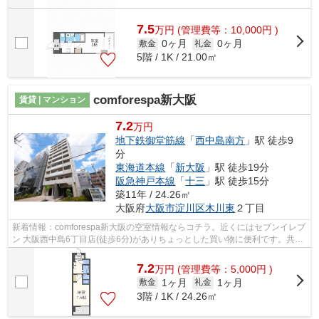
7.5
万
円
(管理費等：10,000円 )
0ヶ月
0ヶ月
敷金
礼金
5階 / 1K / 21.00㎡
comforespa新大阪
賃貸 | マンション
7.2
万円
地下鉄御堂筋線
「
西中島南方
」駅 徒歩9
分
東海道本線
「
新大阪
」駅 徒歩19分
阪急神戸本線
「
十三
」駅 徒歩15分
築11年 / 24.26㎡
大阪府
大阪市淀川区
木川東
２丁目
新着情報：comforespa新大阪の空室情報ならコチラ。近くにはセブンイレブ
ン 大阪西中島6丁目店(徒歩6分)がありちょっとした買い物に便利です。共用
部にはエレベータ・敷地内ごみ置き場...
7.2
万
円
(管理費等：5,000円 )
1ヶ月
1ヶ月
敷金
礼金
3階 / 1K / 24.26㎡