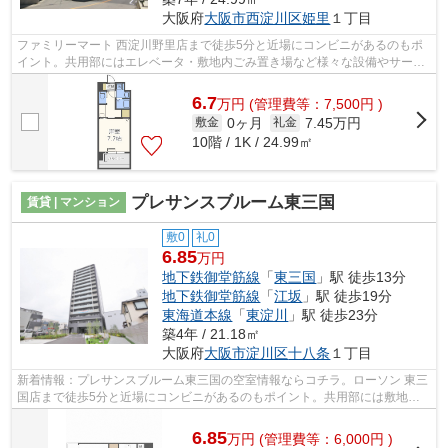
大阪府
大阪市西淀川区
姫里
１丁目
ファミリーマート 西淀川野里店まで徒歩5分と近場にコンビニがあるのもポ
イント。共用部にはエレベータ・敷地内ごみ置き場など様々な設備やサービ
スが揃っているので便利です。素敵な...
6.7
万
円
(管理費等：7,500円 )
0ヶ月
7.45万円
敷金
礼金
10階 / 1K / 24.99㎡
プレサンスブルーム東三国
賃貸 | マンション
敷0
礼0
6.85
万円
地下鉄御堂筋線
「
東三国
」駅 徒歩13分
地下鉄御堂筋線
「
江坂
」駅 徒歩19分
東海道本線
「
東淀川
」駅 徒歩23分
築4年 / 21.18㎡
大阪府
大阪市淀川区
十八条
１丁目
新着情報：プレサンスブルーム東三国の空室情報ならコチラ。ローソン 東三
国店まで徒歩5分と近場にコンビニがあるのもポイント。共用部には敷地内
ごみ置き場・エレベータなどが揃って...
6.85
万
円
(管理費等：6,000円 )