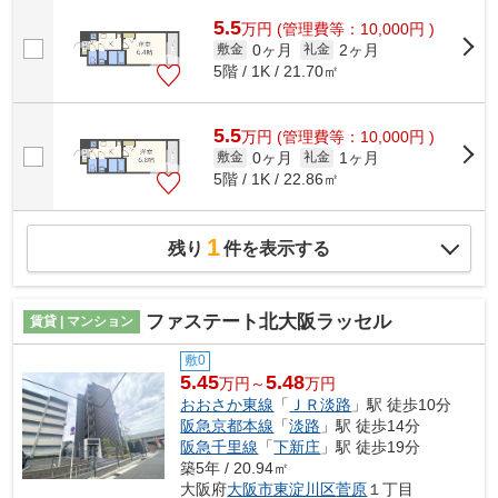
5.5
万
円
(管理費等：10,000円 )
0ヶ月
2ヶ月
敷金
礼金
5階 / 1K / 21.70㎡
5.5
万
円
(管理費等：10,000円 )
0ヶ月
1ヶ月
敷金
礼金
5階 / 1K / 22.86㎡
1
残り
件を表示する
ファステート北大阪ラッセル
賃貸 | マンション
敷0
5.45
5.48
万円～
万円
おおさか東線
「
ＪＲ淡路
」駅 徒歩10分
阪急京都本線
「
淡路
」駅 徒歩14分
阪急千里線
「
下新庄
」駅 徒歩19分
築5年 / 20.94㎡
大阪府
大阪市東淀川区
菅原
１丁目