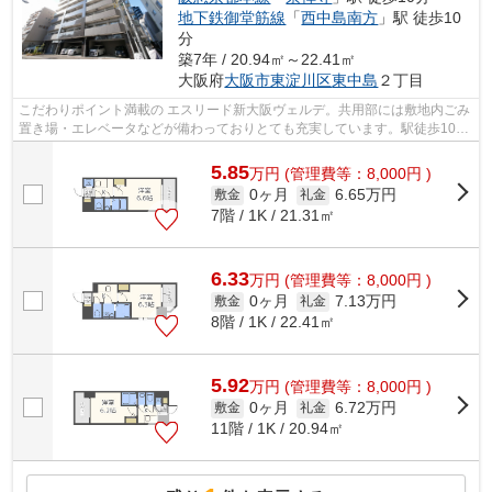
地下鉄御堂筋線
「
西中島南方
」駅 徒歩10
分
築7年 / 20.94㎡～22.41㎡
大阪府
大阪市東淀川区
東中島
２丁目
こだわりポイント満載の エスリード新大阪ヴェルデ。共用部には敷地内ごみ
置き場・エレベータなどが備わっておりとても充実しています。駅徒歩10分
に駅が立地する物件なので、電車を多...
5.85
万
円
(管理費等：8,000円 )
0ヶ月
6.65万円
敷金
礼金
7階 / 1K / 21.31㎡
6.33
万
円
(管理費等：8,000円 )
0ヶ月
7.13万円
敷金
礼金
8階 / 1K / 22.41㎡
5.92
万
円
(管理費等：8,000円 )
0ヶ月
6.72万円
敷金
礼金
11階 / 1K / 20.94㎡