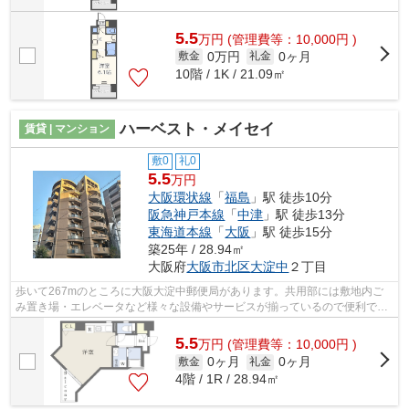
5.5
万
円
(管理費等：10,000円 )
0万円
0ヶ月
敷金
礼金
10階 / 1K / 21.09㎡
ハーベスト・メイセイ
賃貸 | マンション
敷0
礼0
5.5
万円
大阪環状線
「
福島
」駅 徒歩10分
阪急神戸本線
「
中津
」駅 徒歩13分
東海道本線
「
大阪
」駅 徒歩15分
築25年 / 28.94㎡
大阪府
大阪市北区
大淀中
２丁目
歩いて267mのところに大阪大淀中郵便局があります。共用部には敷地内ご
み置き場・エレベータなど様々な設備やサービスが揃っているので便利で
す。デザイナーズ物件は非日常的なライフ...
5.5
万
円
(管理費等：10,000円 )
0ヶ月
0ヶ月
敷金
礼金
4階 / 1R / 28.94㎡