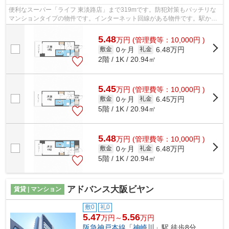
便利なスーパー「ライフ 東淡路店」まで319mです。防犯対策もバッチリな
マンションタイプの物件です。インターネット回線がある物件です。駅から
徒歩10分の物件なら、駅前のお買い物も...
5.48
万
円
(管理費等：10,000円 )
0ヶ月
6.48万円
敷金
礼金
2階 / 1K / 20.94㎡
5.45
万
円
(管理費等：10,000円 )
0ヶ月
6.45万円
敷金
礼金
5階 / 1K / 20.94㎡
5.48
万
円
(管理費等：10,000円 )
0ヶ月
6.48万円
敷金
礼金
5階 / 1K / 20.94㎡
アドバンス大阪ビヤン
賃貸 | マンション
敷0
礼0
5.47
5.56
万円～
万円
阪急神戸本線
「
神崎川
」駅 徒歩8分