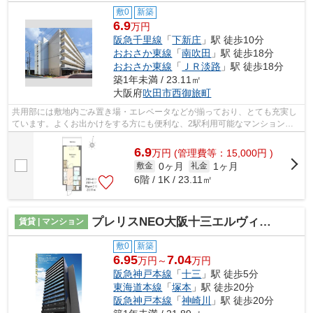
敷0
新築
6.9
万円
阪急千里線
「
下新庄
」駅 徒歩10分
おおさか東線
「
南吹田
」駅 徒歩18分
おおさか東線
「
ＪＲ淡路
」駅 徒歩18分
築1年未満 / 23.11㎡
大阪府
吹田市
西御旅町
共用部には敷地内ごみ置き場・エレベータなどが揃っており、とても充実し
ています。よくお出かけをする方にも便利な、2駅利用可能なマンションで
す。外観タイル張りなので、年月ととも...
6.9
万
円
(管理費等：15,000円 )
0ヶ月
1ヶ月
敷金
礼金
6階 / 1K / 23.11㎡
プレリスNEO大阪十三エルヴィオン
賃貸 | マンション
敷0
新築
6.95
7.04
万円～
万円
阪急神戸本線
「
十三
」駅 徒歩5分
東海道本線
「
塚本
」駅 徒歩20分
阪急神戸本線
「
神崎川
」駅 徒歩20分