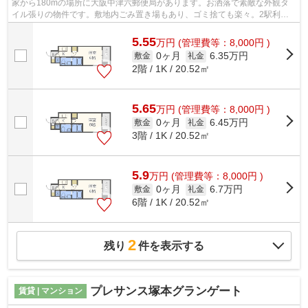
家から180mの場所に大阪中津六郵便局があります。お洒落で素敵な外観タ
イル張りの物件です。敷地内ごみ置き場もあり、ゴミ捨ても楽々。2駅利用
できる場所にあり、アクセスが便利です。...
5.55
万
円
(管理費等：8,000円 )
0ヶ月
6.35万円
敷金
礼金
2階 / 1K / 20.52㎡
5.65
万
円
(管理費等：8,000円 )
0ヶ月
6.45万円
敷金
礼金
3階 / 1K / 20.52㎡
5.9
万
円
(管理費等：8,000円 )
0ヶ月
6.7万円
敷金
礼金
6階 / 1K / 20.52㎡
2
残り
件を表示する
プレサンス塚本グランゲート
賃貸 | マンション