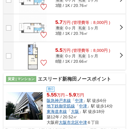
0ヶ月
1ヶ月
3階 / 1K / 20.76㎡
5.7
万
円
(管理費等：8,000円 )
0ヶ月
1ヶ月
敷金
礼金
3階 / 1K / 20.76㎡
5.5
万
円
(管理費等：8,000円 )
0ヶ月
1ヶ月
敷金
礼金
8階 / 1K / 20.66㎡
エスリード新梅田ノースポイント
賃貸 | マンション
敷0
5.55
5.9
万円～
万円
阪急神戸本線
「
中津
」駅 徒歩6分
地下鉄御堂筋線
「
中津
」駅 徒歩14分
東海道本線
「
大阪
」駅 徒歩18分
築12年 / 20.52㎡
大阪府
大阪市北区
中津
６丁目