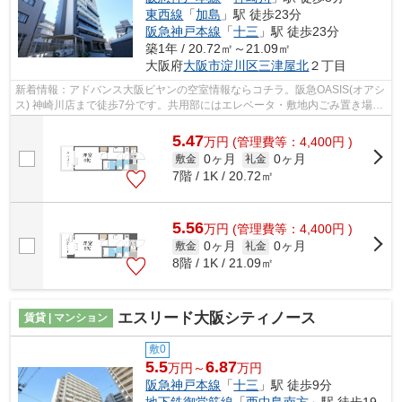
東西線
「
加島
」駅 徒歩23分
阪急神戸本線
「
十三
」駅 徒歩23分
築1年 / 20.72㎡～21.09㎡
大阪府
大阪市淀川区
三津屋北
２丁目
新着情報：アドバンス大阪ビヤンの空室情報ならコチラ。阪急OASIS(オアシ
ス) 神崎川店まで徒歩7分です。共用部にはエレベータ・敷地内ごみ置き場な
どが揃っております。防犯対策もバッ...
5.47
万
円
(管理費等：4,400円 )
0ヶ月
0ヶ月
敷金
礼金
7階 / 1K / 20.72㎡
5.56
万
円
(管理費等：4,400円 )
0ヶ月
0ヶ月
敷金
礼金
8階 / 1K / 21.09㎡
エスリード大阪シティノース
賃貸 | マンション
敷0
5.5
6.87
万円～
万円
阪急神戸本線
「
十三
」駅 徒歩9分
地下鉄御堂筋線
「
西中島南方
」駅 徒歩19