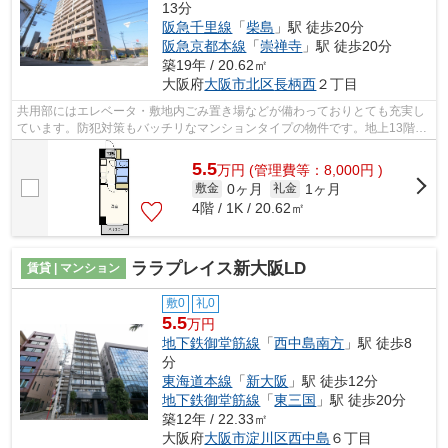
13分
阪急千里線
「
柴島
」駅 徒歩20分
阪急京都本線
「
崇禅寺
」駅 徒歩20分
築19年 / 20.62㎡
大阪府
大阪市北区
長柄西
２丁目
共用部にはエレベータ・敷地内ごみ置き場などが備わっておりとても充実し
ています。防犯対策もバッチリなマンションタイプの物件です。地上13階建
てで景色も良く、多数のお問い合わせ...
5.5
万
円
(管理費等：8,000円 )
0ヶ月
1ヶ月
敷金
礼金
4階 / 1K / 20.62㎡
ララプレイス新大阪LD
賃貸 | マンション
敷0
礼0
5.5
万円
地下鉄御堂筋線
「
西中島南方
」駅 徒歩8
分
東海道本線
「
新大阪
」駅 徒歩12分
地下鉄御堂筋線
「
東三国
」駅 徒歩20分
築12年 / 22.33㎡
大阪府
大阪市淀川区
西中島
６丁目