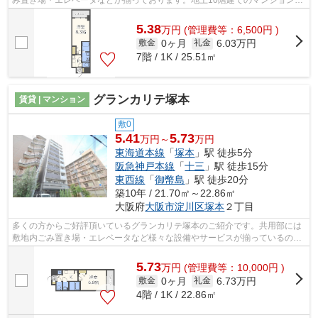
み置き場・エレベータなどが揃っております。地上10階建てのマンション。
こちらの物件はマンションです。とて...
5.38
万
円
(管理費等：6,500円 )
0ヶ月
6.03万円
敷金
礼金
7階 / 1K / 25.51㎡
グランカリテ塚本
賃貸 | マンション
敷0
5.41
5.73
万円～
万円
東海道本線
「
塚本
」駅 徒歩5分
阪急神戸本線
「
十三
」駅 徒歩15分
東西線
「
御幣島
」駅 徒歩20分
築10年 / 21.70㎡～22.86㎡
大阪府
大阪市淀川区
塚本
２丁目
多くの方からご好評頂いているグランカリテ塚本のご紹介です。共用部には
敷地内ごみ置き場・エレベータなど様々な設備やサービスが揃っているので
便利です。こちらの物件は、陽当たり...
5.73
万
円
(管理費等：10,000円 )
0ヶ月
6.73万円
敷金
礼金
4階 / 1K / 22.86㎡