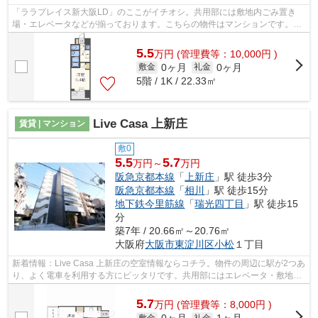
「ララプレイス新大阪LD」のここがイチオシ。共用部には敷地内ごみ置き
場・エレベータなどが揃っております。こちらの物件はマンションです。通
勤やお出かけに便利な、徒歩8分に駅のあ...
5.5
万
円
(管理費等：10,000円 )
0ヶ月
0ヶ月
敷金
礼金
5階 / 1K / 22.33㎡
Live Casa 上新庄
賃貸 | マンション
敷0
5.5
5.7
万円～
万円
阪急京都本線
「
上新庄
」駅 徒歩3分
阪急京都本線
「
相川
」駅 徒歩15分
地下鉄今里筋線
「
瑞光四丁目
」駅 徒歩15
分
築7年 / 20.66㎡～20.76㎡
大阪府
大阪市東淀川区
小松
１丁目
新着情報：Live Casa 上新庄の空室情報ならコチラ。物件の周辺に駅が2つあ
り、よく電車を利用する方にピッタリです。共用部にはエレベータ・敷地内
ごみ置き場などが備わっておりとても...
5.7
万
円
(管理費等：8,000円 )
敷金
礼金