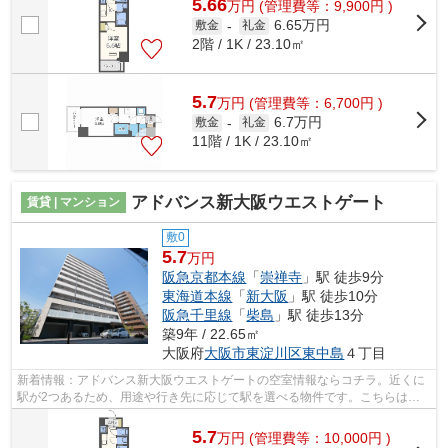
5.66
万
円
(管理費等：9,900円 )
6.65万円
敷金
-
礼金
2階 / 1K / 23.10㎡
5.7
万
円
(管理費等：6,700円 )
6.7万円
敷金
-
礼金
11階 / 1K / 23.10㎡
アドバンス新大阪ウエストゲート
賃貸 | マンション
敷0
5.7
万円
阪急京都本線
「
崇禅寺
」駅 徒歩9分
東海道本線
「
新大阪
」駅 徒歩10分
阪急千里線
「
柴島
」駅 徒歩13分
築9年 / 22.65㎡
大阪府
大阪市東淀川区
東中島
４丁目
新着情報：アドバンス新大阪ウエストゲートの空室情報ならコチラ。近くに
駅が2つあるため、用途や行き先に応じて駅を選べる物件です。こちらは初
期費用をカードでお支払いいただける物...
5.7
万
円
(管理費等：10,000円 )