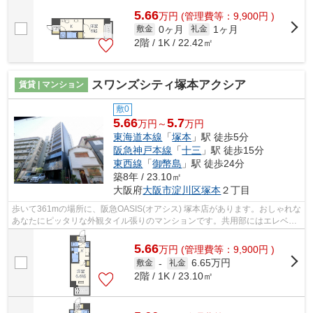
5.66
万
円
(管理費等：9,900円 )
0ヶ月
1ヶ月
敷金
礼金
2階 / 1K / 22.42㎡
スワンズシティ塚本アクシア
賃貸 | マンション
敷0
5.66
5.7
万円～
万円
東海道本線
「
塚本
」駅 徒歩5分
阪急神戸本線
「
十三
」駅 徒歩15分
東西線
「
御幣島
」駅 徒歩24分
築8年 / 23.10㎡
大阪府
大阪市淀川区
塚本
２丁目
歩いて361mの場所に、阪急OASIS(オアシス) 塚本店があります。おしゃれな
あなたにピッタリな外観タイル張りのマンションです。共用部にはエレベー
タ・敷地内ごみ置き場などが揃ってお...
5.66
万
円
(管理費等：9,900円 )
6.65万円
敷金
-
礼金
2階 / 1K / 23.10㎡