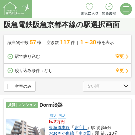
お気に入り
閲覧履歴
阪急電鉄阪急京都本線の駅選択画面
57
117
1～30
該当物件数
棟
空き数
件
棟を表示
駅で絞り込む
変更
変更
絞り込み条件：
なし
空室のみ
Dorm淡路
賃貸 | マンション
敷0
礼0
5.2
万円
東海道本線
「
東淀川
」駅 徒歩5分
おおさか東線
「
南吹田
」駅 徒歩13分