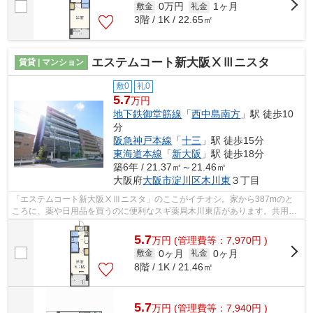
0万円
1ヶ月
敷金
礼金
3階 / 1K / 22.65㎡
エステムコート新大阪ⅩⅢニスタ
賃貸 | マンション
敷0
礼0
5.7
万円
地下鉄御堂筋線
「
西中島南方
」駅 徒歩10
分
阪急神戸本線
「
十三
」駅 徒歩15分
東海道本線
「
新大阪
」駅 徒歩18分
築6年 / 21.37㎡～21.46㎡
大阪府
大阪市淀川区
木川東
３丁目
「エステムコート新大阪ⅩⅢニスタ」のここがイチオシ。家から387mのと
ころに、薬や日用品を買うのに便利なスギ薬局木川東店があります。共用部
には敷地内ごみ置き場・エレベータなどが...
5.7
万
円
(管理費等：7,970円 )
0ヶ月
0ヶ月
敷金
礼金
8階 / 1K / 21.46㎡
5.7
万
円
(管理費等：7,940円 )