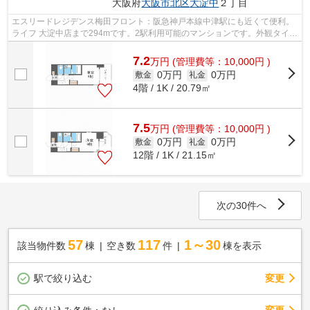
大阪府
大阪市北区
大淀中
２丁目
エスリードレジデンス梅田フロント：阪急神戸本線中津駅にも近くて便利。
ライフ 大淀中店まで294mです。2駅利用可能のマンションです。外観タイル
張りは、雨風の侵入を防ぎ骨組みを守...
7.2
万
円
(管理費等：10,000円 )
0万円
0万円
敷金
礼金
4階 / 1K / 20.79㎡
7.5
万
円
(管理費等：10,000円 )
0万円
0万円
敷金
礼金
12階 / 1K / 21.15㎡
次の30件へ
57
117
1～30
該当物件数
棟
空き数
件
棟を表示
駅で絞り込む
変更