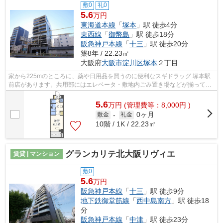
敷0
礼0
5.6
万円
東海道本線
「
塚本
」駅 徒歩4分
東西線
「
御幣島
」駅 徒歩18分
阪急神戸本線
「
十三
」駅 徒歩20分
築8年 / 22.23㎡
大阪府
大阪市淀川区
塚本
２丁目
家から225mのところに、薬や日用品を買うのに便利なスギドラッグ 塚本駅
前店があります。共用部にはエレベータ・敷地内ごみ置き場などが揃ってお
ります。造りとデザインに関して、自信...
5.6
万
円
(管理費等：8,000円 )
0ヶ月
敷金
-
礼金
10階 / 1K / 22.23㎡
グランカリテ北大阪リヴィエ
賃貸 | マンション
敷0
5.6
万円
阪急神戸本線
「
十三
」駅 徒歩9分
地下鉄御堂筋線
「
西中島南方
」駅 徒歩18
分
阪急神戸本線
「
中津
」駅 徒歩23分