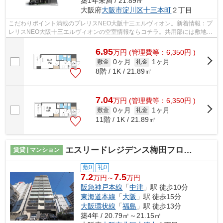
築1年未満 / 21.89㎡
大阪府
大阪市淀川区
十三本町
２丁目
こだわりポイント満載のプレリスNEO大阪十三エルヴィオン。新着情報：プ
レリスNEO大阪十三エルヴィオンの空室情報ならコチラ。共用部には敷地内
ごみ置き場・エレベータなどが揃ってお...
6.95
万
円
(管理費等：6,350円 )
0ヶ月
1ヶ月
敷金
礼金
8階 / 1K / 21.89㎡
7.04
万
円
(管理費等：6,350円 )
0ヶ月
1ヶ月
敷金
礼金
11階 / 1K / 21.89㎡
エスリードレジデンス梅田フロント
賃貸 | マンション
敷0
礼0
7.2
7.5
万円～
万円
阪急神戸本線
「
中津
」駅 徒歩10分
東海道本線
「
大阪
」駅 徒歩15分
大阪環状線
「
福島
」駅 徒歩13分
築4年 / 20.79㎡～21.15㎡