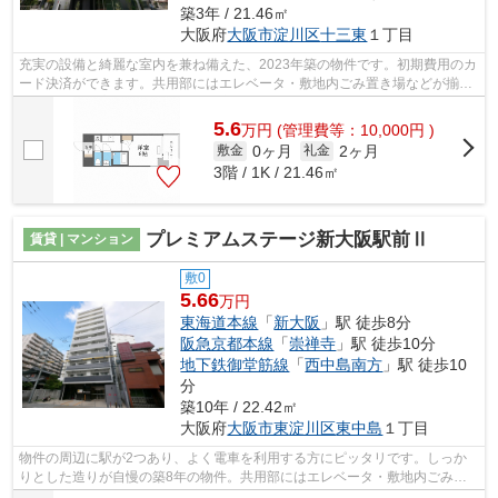
築3年 / 21.46㎡
大阪府
大阪市淀川区
十三東
１丁目
充実の設備と綺麗な室内を兼ね備えた、2023年築の物件です。初期費用のカ
ード決済ができます。共用部にはエレベータ・敷地内ごみ置き場などが揃っ
ております。高速なネット回線が導入...
5.6
万
円
(管理費等：10,000円 )
0ヶ月
2ヶ月
敷金
礼金
3階 / 1K / 21.46㎡
プレミアムステージ新大阪駅前Ⅱ
賃貸 | マンション
敷0
5.66
万円
東海道本線
「
新大阪
」駅 徒歩8分
阪急京都本線
「
崇禅寺
」駅 徒歩10分
地下鉄御堂筋線
「
西中島南方
」駅 徒歩10
分
築10年 / 22.42㎡
大阪府
大阪市東淀川区
東中島
１丁目
物件の周辺に駅が2つあり、よく電車を利用する方にピッタリです。しっか
りとした造りが自慢の築8年の物件。共用部にはエレベータ・敷地内ごみ置
き場などが揃っております。新たな回線...