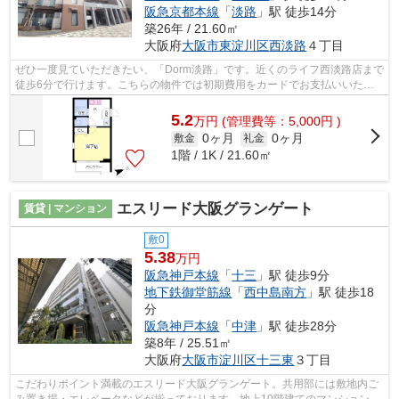
阪急京都本線
「
淡路
」駅 徒歩14分
築26年 / 21.60㎡
大阪府
大阪市東淀川区
西淡路
４丁目
ぜひ一度見ていただきたい、「Dorm淡路」です。近くのライフ西淡路店まで
徒歩6分で行けます。こちらの物件では初期費用をカードでお支払いいただ
けます。敷地内ごみ置き場があるので、...
5.2
万
円
(管理費等：5,000円 )
0ヶ月
0ヶ月
敷金
礼金
1階 / 1K / 21.60㎡
エスリード大阪グランゲート
賃貸 | マンション
敷0
5.38
万円
阪急神戸本線
「
十三
」駅 徒歩9分
地下鉄御堂筋線
「
西中島南方
」駅 徒歩18
分
阪急神戸本線
「
中津
」駅 徒歩28分
築8年 / 25.51㎡
大阪府
大阪市淀川区
十三東
３丁目
こだわりポイント満載のエスリード大阪グランゲート。共用部には敷地内ご