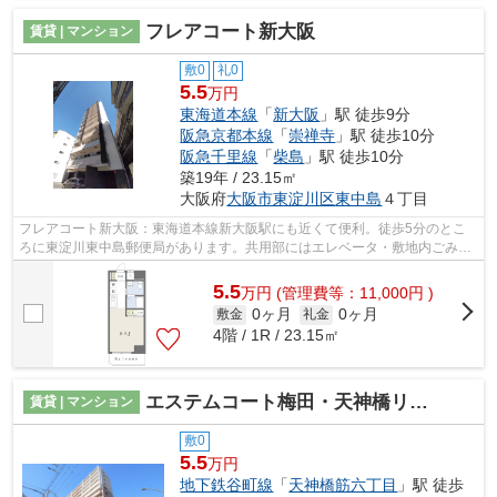
フレアコート新大阪
賃貸 | マンション
敷0
礼0
5.5
万円
東海道本線
「
新大阪
」駅 徒歩9分
阪急京都本線
「
崇禅寺
」駅 徒歩10分
阪急千里線
「
柴島
」駅 徒歩10分
築19年 / 23.15㎡
大阪府
大阪市東淀川区
東中島
４丁目
フレアコート新大阪：東海道本線新大阪駅にも近くて便利。徒歩5分のとこ
ろに東淀川東中島郵便局があります。共用部にはエレベータ・敷地内ごみ置
き場などが揃っております。地上12階建...
5.5
万
円
(管理費等：11,000円 )
0ヶ月
0ヶ月
敷金
礼金
4階 / 1R / 23.15㎡
エステムコート梅田・天神橋リバーフロント
賃貸 | マンション
敷0
5.5
万円
地下鉄谷町線
「
天神橋筋六丁目
」駅 徒歩