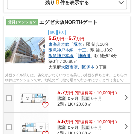
8
残り
件を表示する
エグゼ大阪NORTHゲート
賃貸 | マンション
敷0
礼0
5.5
5.7
万円～
万円
東海道本線
「
塚本
」駅 徒歩10分
阪急神戸本線
「
十三
」駅 徒歩13分
阪急神戸本線
「
神崎川
」駅 徒歩24分
築3年 / 20.88㎡
大阪府
大阪市淀川区
塚本
３丁目
外観タイル張りは、劣化が少なくいつまも美しい外観を保ちます。こちらの
物件はマンションです。地域のゴミ捨て場まで行かずにサッとゴミ出しでき
るように、共用部にゴミ捨て場を設置...
5.7
万
円
(管理費等：10,000円 )
0ヶ月
0ヶ月
敷金
礼金
2階 / 1K / 20.88㎡
5.5
万
円
(管理費等：10,000円 )
0ヶ月
0ヶ月
敷金
礼金
4階 / 1K / 20.88㎡