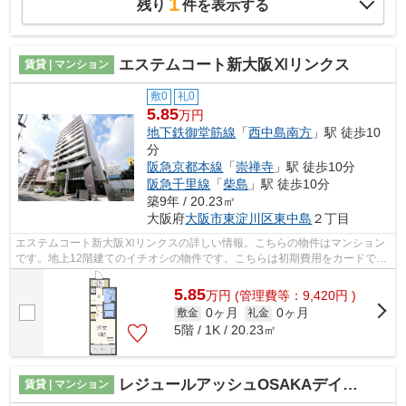
1
残り
件を表示する
エステムコート新大阪Ⅺリンクス
賃貸 | マンション
敷0
礼0
5.85
万円
地下鉄御堂筋線
「
西中島南方
」駅 徒歩10
分
阪急京都本線
「
崇禅寺
」駅 徒歩10分
阪急千里線
「
柴島
」駅 徒歩10分
築9年 / 20.23㎡
大阪府
大阪市東淀川区
東中島
２丁目
エステムコート新大阪Ⅺリンクスの詳しい情報。こちらの物件はマンション
です。地上12階建てのイチオシの物件です。こちらは初期費用をカードでお
支払いいただける物件です。できるだけ...
5.85
万
円
(管理費等：9,420円 )
0ヶ月
0ヶ月
敷金
礼金
5階 / 1K / 20.23㎡
レジュールアッシュOSAKAデイフィール
賃貸 | マンション