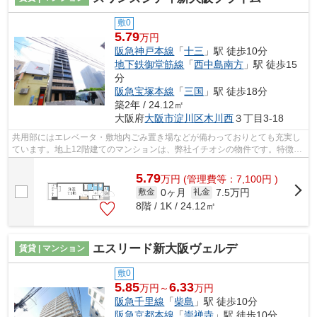
敷0
5.79
万円
阪急神戸本線
「
十三
」駅 徒歩10分
地下鉄御堂筋線
「
西中島南方
」駅 徒歩15
分
阪急宝塚本線
「
三国
」駅 徒歩18分
築2年 / 24.12㎡
大阪府
大阪市淀川区
木川西
３丁目3-18
共用部にはエレベータ・敷地内ごみ置き場などが備わっておりとても充実し
ています。地上12階建てのマンションは、弊社イチオシの物件です。特徴的
な外観と洗練された設計の内装を持つ...
5.79
万
円
(管理費等：7,100円 )
0ヶ月
7.5万円
敷金
礼金
8階 / 1K / 24.12㎡
エスリード新大阪ヴェルデ
賃貸 | マンション
敷0
5.85
6.33
万円～
万円
阪急千里線
「
柴島
」駅 徒歩10分
阪急京都本線
「
崇禅寺
」駅 徒歩10分