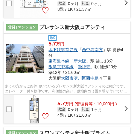
0ヶ月
0ヶ月
敷金
礼金
8階 / 1K / 21.37㎡
プレサンス新大阪コアシティ
賃貸 | マンション
敷0
5.7
万円
地下鉄御堂筋線
「
西中島南方
」駅 徒歩4
分
東海道本線
「
新大阪
」駅 徒歩13分
阪急京都本線
「
崇禅寺
」駅 徒歩20分
築12年 / 21.60㎡
大阪府
大阪市淀川区
西中島
４丁目
多くの方からご好評頂いているプレサンス新大阪コアシティのご紹介です。
エレベーター付き物件です。利便性の高い、敷地内ゴミ置き場が付いていま
す。高ニーズな駅近の物件で、徒歩4分...
5.7
万
円
(管理費等：10,000円 )
0ヶ月
1ヶ月
敷金
礼金
4階 / 1K / 21.60㎡
スワンズシティ新大阪プライム
賃貸 | マンション