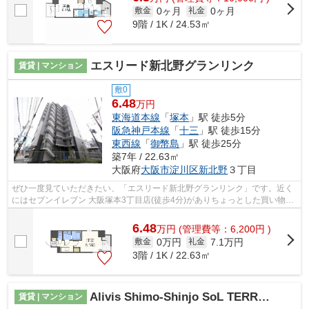
0ヶ月
0ヶ月
敷金
礼金
9階 / 1K / 24.53㎡
エスリード新北野グランリンク
賃貸 | マンション
敷0
6.48
万円
東海道本線
「
塚本
」駅 徒歩5分
阪急神戸本線
「
十三
」駅 徒歩15分
東西線
「
御幣島
」駅 徒歩25分
築7年 / 22.63㎡
大阪府
大阪市淀川区
新北野
３丁目
ぜひ一度見ていただきたい、「エスリード新北野グランリンク」です。近く
にはセブンイレブン 大阪塚本3丁目店(徒歩4分)がありちょっとした買い物に
便利です。共用部には敷地内ごみ置き...
6.48
万
円
(管理費等：6,200円 )
0万円
7.1万円
敷金
礼金
3階 / 1K / 22.63㎡
Alivis Shimo-Shinjo SoL TERRACE
賃貸 | マンション