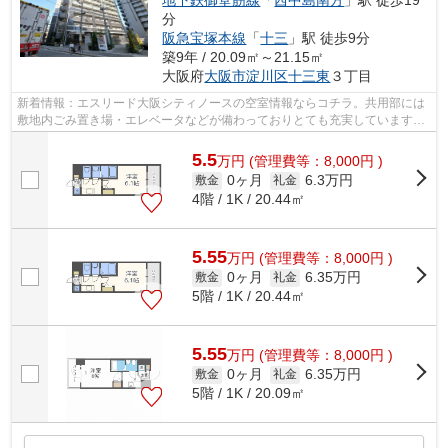
分
阪急宝塚本線
「
十三
」駅 徒歩9分
築9年 / 20.09㎡～21.15㎡
大阪府
大阪市淀川区
十三東
３丁目
新着情報：エスリード大阪シティノースの空室情報ならコチラ。共用部には
敷地内ごみ置き場・エレベータなどが備わっておりとても充実しています。
外壁にはタイルが張られてあり、印象...
5.5
万
円
(管理費等：8,000円 )
0ヶ月
6.3万円
敷金
礼金
4階 / 1K / 20.44㎡
5.55
万
円
(管理費等：8,000円 )
0ヶ月
6.35万円
敷金
礼金
5階 / 1K / 20.44㎡
5.55
万
円
(管理費等：8,000円 )
0ヶ月
6.35万円
敷金
礼金
5階 / 1K / 20.09㎡