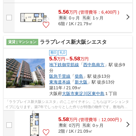
5.56
万
円
(管理費等：6,400円 )
0ヶ月
1ヶ月
敷金
礼金
6階 / 1K / 21.79㎡
ララプレイス新大阪シエスタ
賃貸 | マンション
敷0
礼0
5.5
5.58
万円～
万円
地下鉄御堂筋線
「
西中島南方
」駅 徒歩9
分
阪急千里線
「
柴島
」駅 徒歩13分
東海道本線
「
新大阪
」駅 徒歩13分
築11年 / 21.09㎡
大阪府
大阪市東淀川区
東中島
１丁目
「ララプレイス新大阪シエスタ」のここがイチオシ。こちらはマンションタ
イプになります。築7年でしっかりとした作りが特徴の物件です。敷地内に
はごみ置き場も設置されています。でき...
5.58
万
円
(管理費等：12,000円 )
0万円
0ヶ月
敷金
礼金
2階 / 1K / 21.09㎡