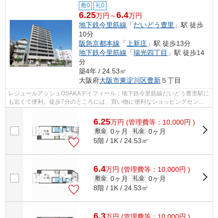
敷0
礼0
6.25
6.4
万円～
万円
地下鉄今里筋線
「
だいどう豊里
」駅 徒歩
10分
阪急京都本線
「
上新庄
」駅 徒歩13分
地下鉄今里筋線
「
瑞光四丁目
」駅 徒歩14
分
築4年 / 24.53㎡
大阪府
大阪市東淀川区
豊新
５丁目
レジュールアッシュOSAKAデイフィール：地下鉄今里筋線だいどう豊里駅に
も近くて便利。徒歩7分のところには、買い物に便利なショッピングセンタ
ー「かみしんプラザ」があります。共用...
6.25
万
円
(管理費等：10,000円 )
0ヶ月
0ヶ月
敷金
礼金
5階 / 1K / 24.53㎡
6.4
万
円
(管理費等：10,000円 )
0ヶ月
0ヶ月
敷金
礼金
8階 / 1K / 24.53㎡
6.3
万
円
(管理費等：10,000円 )