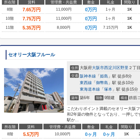
所在階
賃料
管理費・共益費
敷金
礼金
間取り
7.65
万円
0万円
8階
11,000円
1ヶ月
1K
7.75
万円
0万円
10階
11,000円
1ヶ月
1K
5.35
万円
0万円
11階
8,000円
7.15万円
1K
セオリー大阪フルール
大阪府
大阪市西淀川区
野里
２丁
住所
交通
阪神本線
「
姫島
」駅 徒歩8分
東西線
「
御幣島
」駅 徒歩10分
東海道本線
「
塚本
」駅 徒歩15分
築6年
9階建
鉄筋
築年
階数
構造
こだわりポイント満載のセオリー大阪フ
和2年築の物件となっており、一押しで
駅か...
所在階
賃料
管理費・共益費
敷金
礼金
間取り
5.5
万円
0ヶ月
0ヶ月
8階
10,000円
1K