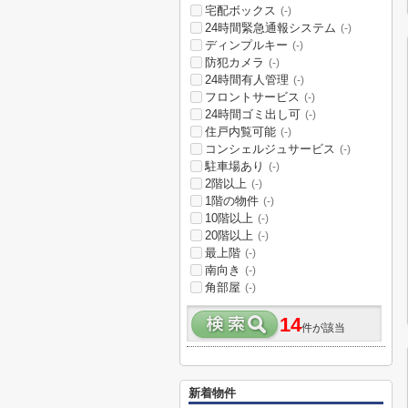
宅配ボックス
(-)
24時間緊急通報システム
(-)
ディンプルキー
(-)
防犯カメラ
(-)
24時間有人管理
(-)
フロントサービス
(-)
24時間ゴミ出し可
(-)
住戸内覧可能
(-)
コンシェルジュサービス
(-)
駐車場あり
(-)
2階以上
(-)
1階の物件
(-)
10階以上
(-)
20階以上
(-)
最上階
(-)
南向き
(-)
角部屋
(-)
14
件が該当
新着物件