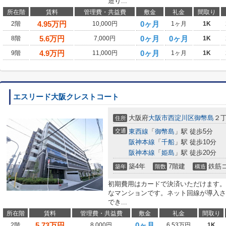
造り...
所在階
賃料
管理費・共益費
敷金
礼金
間取り
4.95
万円
0ヶ月
2階
10,000円
1ヶ月
1K
5.6
万円
0ヶ月
0ヶ月
8階
7,000円
1K
4.9
万円
0ヶ月
9階
11,000円
1ヶ月
1K
エスリード大阪クレストコート
大阪府
大阪市西淀川区
御幣島
２
住所
交通
東西線
「
御幣島
」駅 徒歩5分
阪神本線
「
千船
」駅 徒歩10分
阪神本線
「
姫島
」駅 徒歩20分
築4年
7階建
鉄筋
築年
階数
構造
初期費用はカードで決済いただけます。
なマンションです。ネット回線が導入さ
でき...
所在階
賃料
管理費・共益費
敷金
礼金
間取り
5.73
万円
0ヶ月
2階
8,000円
6.53万円
1K