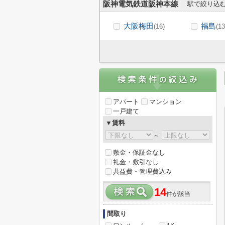
阪神電気鉄道阪神本線
駅で絞り込
大阪梅田
福島
(16)
(13
アパート
マンション
一戸建て
▼賃料
～
敷金・保証金なし
礼金・敷引なし
共益費・管理費込み
14
件が該当
間取り