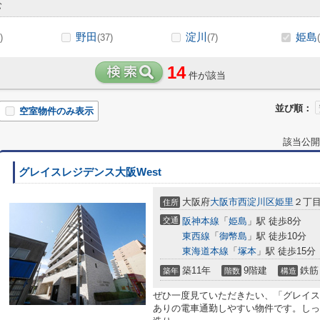
む
野田
淀川
姫島
)
(37)
(7)
14
件が該当
並び順：
空室物件のみ表示
該当公開
グレイスレジデンス大阪West
大阪府
大阪市西淀川区
姫里
２丁
住所
交通
阪神本線
「
姫島
」駅 徒歩8分
東西線
「
御幣島
」駅 徒歩10分
東海道本線
「
塚本
」駅 徒歩15分
築11年
9階建
鉄筋
築年
階数
構造
ぜひ一度見ていただきたい、「グレイスレ
ありの電車通勤しやすい物件です。しっ