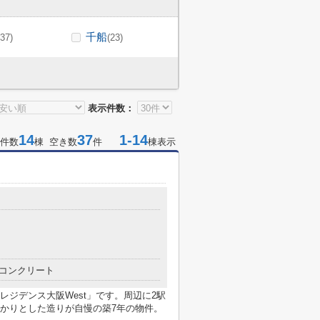
千船
(37)
(23)
表示件数：
14
37
1-14
件数
棟 空き数
件
棟表示
目
コンクリート
ジデンス大阪West」です。周辺に2駅
かりとした造りが自慢の築7年の物件。