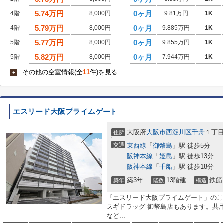
5.74
万円
0ヶ月
4階
8,000円
9.81万円
1K
5.79
万円
0ヶ月
4階
8,000円
9.885万円
1K
5.77
万円
0ヶ月
5階
8,000円
9.855万円
1K
5.82
万円
0ヶ月
5階
8,000円
7.944万円
1K
その他の空室情報(全
11
件)を見る
+
エスリード大阪プライムゲート
大阪府
大阪市西淀川区
千舟
１丁
住所
交通
東西線
「
御幣島
」駅 徒歩5分
阪神本線
「
姫島
」駅 徒歩13分
阪神本線
「
千船
」駅 徒歩18分
築3年
13階建
鉄筋
築年
階数
構造
「エスリード大阪プライムゲート」のこ
スギドラッグ 御幣島店もあります。共
など...