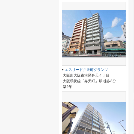
エスリード弁天町グランツ
大阪府大阪市港区弁天４丁目
大阪環状線「弁天町」駅 徒歩8分
築4年