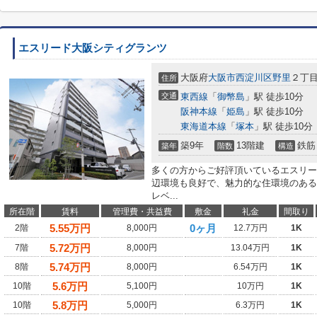
エスリード大阪シティグランツ
大阪府
大阪市西淀川区
野里
２丁
住所
交通
東西線
「
御幣島
」駅 徒歩10分
阪神本線
「
姫島
」駅 徒歩10分
東海道本線
「
塚本
」駅 徒歩10分
築9年
13階建
鉄筋
築年
階数
構造
多くの方からご好評頂いているエスリー
辺環境も良好で、魅力的な住環境のある
レベ...
所在階
賃料
管理費・共益費
敷金
礼金
間取り
5.55
万円
0ヶ月
2階
8,000円
12.7万円
1K
5.72
万円
7階
8,000円
13.04万円
1K
5.74
万円
8階
8,000円
6.54万円
1K
5.6
万円
10階
5,100円
10万円
1K
5.8
万円
10階
5,000円
6.3万円
1K