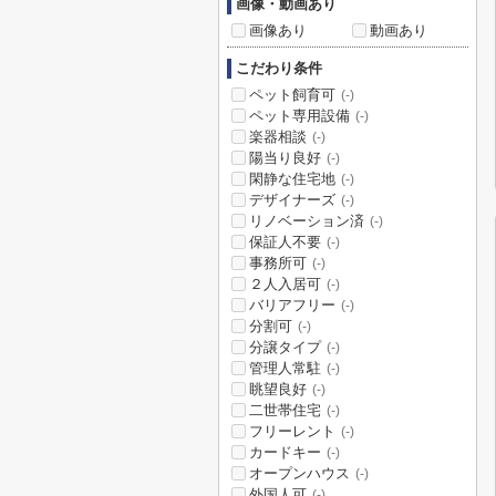
画像・動画あり
画像あり
動画あり
こだわり条件
ペット飼育可
(-)
ペット専用設備
(-)
楽器相談
(-)
陽当り良好
(-)
閑静な住宅地
(-)
デザイナーズ
(-)
リノベーション済
(-)
保証人不要
(-)
事務所可
(-)
２人入居可
(-)
バリアフリー
(-)
分割可
(-)
分譲タイプ
(-)
管理人常駐
(-)
眺望良好
(-)
二世帯住宅
(-)
フリーレント
(-)
カードキー
(-)
オープンハウス
(-)
外国人可
(-)