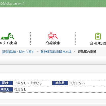
社La casaへ！
(賃貸)路線・駅から探す
>
阪神電気鉄道阪神本線
>
姫島駅の賃貸
面積
下限なし～上限なし
築年数
指定しない
間取り
指定なし