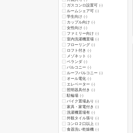
ガスコンロ設置可
(-)
ルームシェア可
(-)
学生向け
(-)
カップル向け
(-)
女性向け
(-)
ファミリー向け
(-)
室内洗濯機置場
(-)
フローリング
(-)
ロフト付き
(-)
メゾネット
(-)
ベランダ
(-)
バルコニー
(-)
ルーフバルコニー
(-)
オール電化
(-)
エレベーター
(-)
照明器具付き
(-)
駐輪場
(-)
バイク置場あり
(-)
家具・家電付き
(-)
洗濯機置場有
(-)
外観タイル張り
(-)
コンロ２口以上
(-)
食器洗い乾燥機
(-)