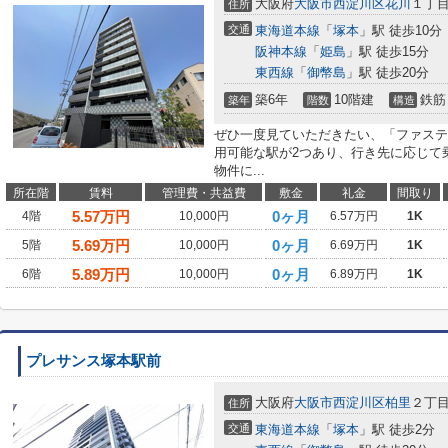
大阪府
大阪市西淀川区
花川
１丁
住所
交通
東海道本線
「
塚本
」駅 徒歩10分
阪神本線
「
姫島
」駅 徒歩15分
東西線
「
御幣島
」駅 徒歩20分
築6年
10階建
鉄筋
築年
階数
構造
ぜひ一度見ていただきたい、「ファステ
用可能な駅が2つあり、行き先に応じて
物件に...
所在階
賃料
管理費・共益費
敷金
礼金
間取り
5.57
万円
0ヶ月
4階
10,000円
6.57万円
1K
5.69
万円
0ヶ月
5階
10,000円
6.69万円
1K
5.89
万円
0ヶ月
6階
10,000円
6.89万円
1K
プレサンス塚本駅前
大阪府
大阪市西淀川区
柏里
２丁
住所
交通
東海道本線
「
塚本
」駅 徒歩2分