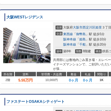
大阪WESTレジデンス
大阪府
大阪市西淀川区
姫里
３丁
住所
交通
東西線
「
御幣島
」駅 徒歩5分
阪神本線
「
姫島
」駅 徒歩10分
阪神本線
「
千船
」駅 徒歩20分
築8年
8階建
鉄筋
築年
階数
構造
共用部には敷地内ごみ置き場・エレベー
イナーズマンションで、ご好評いただい
が張...
所在階
賃料
管理費・共益費
敷金
礼金
間取り
5.55
万円
0ヶ月
0ヶ月
2階
10,000円
1K
ファステートOSAKAシティゲート