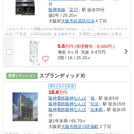
分
阪神本線
「
淀川
」駅 徒歩20分
築2年 / 25.20㎡
大阪府
大阪市此花区
伝法
４丁目
こだわりポイント満載のGran Bridge Dempo。コンビニ「ファミリーマート
伝法二丁目店」が341m以内にある物件です。共用部には敷地内ごみ置き
場・エレベータなどが揃っております。地...
5.6
万
円
(管理費等：8,000円 )
0ヶ月
6.4万円
敷金
礼金
2階 / 1K / 25.20㎡
スプランディッドⅪ
賃貸 | マンション
敷0
礼0
新築
18.6
万円
阪神電鉄阪神なんば
「
福
」駅 徒歩5分
阪神電鉄阪神なんば
「
伝法
」駅 徒歩15分
阪神電鉄阪神なんば
「
出来島
」駅 徒歩18
分
築1年未満 / 65.70㎡
大阪府
大阪市西淀川区
福町
２丁目