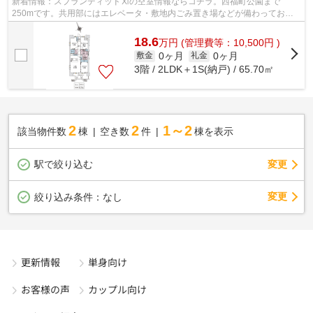
新着情報：スプランディッドⅪの空室情報ならコチラ。西福町公園まで
250mです。共用部にはエレベータ・敷地内ごみ置き場などが備わっており
とても充実しています。個性派の方には嬉しい...
18.6
万
円
(管理費等：10,500円 )
0ヶ月
0ヶ月
敷金
礼金
3階 / 2LDK＋1S(納戸) / 65.70㎡
2
2
1～2
該当物件数
棟
空き数
件
棟を表示
駅で絞り込む
変更
変更
絞り込み条件：
なし
更新情報
単身向け
お客様の声
カップル向け