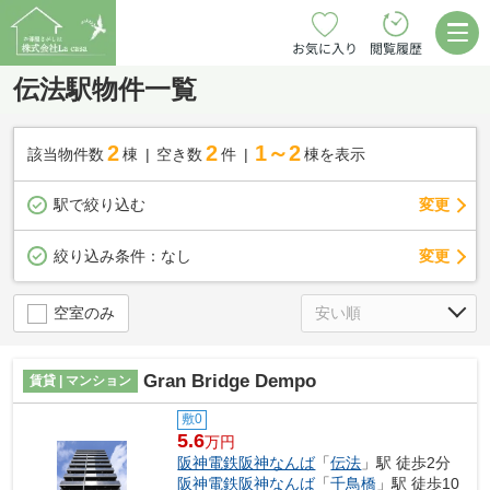
お気に入り
閲覧履歴
伝法駅物件一覧
2
2
1～2
該当物件数
棟
空き数
件
棟を表示
駅で絞り込む
変更
変更
絞り込み条件：
なし
空室のみ
Gran Bridge Dempo
賃貸 | マンション
敷0
5.6
万円
阪神電鉄阪神なんば
「
伝法
」駅 徒歩2分
阪神電鉄阪神なんば
「
千鳥橋
」駅 徒歩10