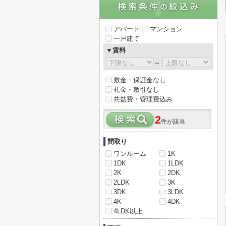
アパート
マンション
一戸建て
▼賃料
～
敷金・保証金なし
礼金・敷引なし
共益費・管理費込み
2
件が該当
間取り
ワンルーム
1K
1DK
1LDK
2K
2DK
2LDK
3K
3DK
3LDK
4K
4DK
4LDK以上