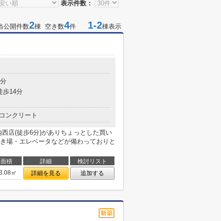
表示件数：
2
4
1-2
当公開件数
棟 空き数
件
棟表示
目
5分
徒歩14分
コンクリート
西店(徒歩6分)がありちょっとした買い
き場・エレベータなどが備わっておりと
面積
詳細
検討リスト
3.08㎡
詳細を見る
追加する