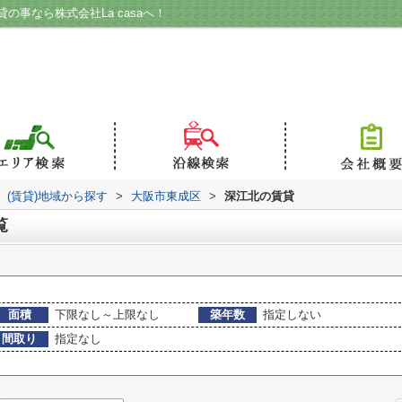
事なら株式会社La casaへ！
(賃貸)地域から探す
>
大阪市東成区
>
深江北の賃貸
覧
面積
下限なし～上限なし
築年数
指定しない
間取り
指定なし