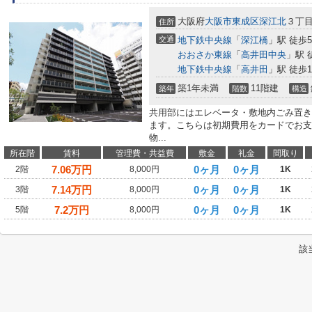
大阪府
大阪市東成区
深江北
３丁
住所
交通
地下鉄中央線
「
深江橋
」駅 徒歩
おおさか東線
「
高井田中央
」駅 
地下鉄中央線
「
高井田
」駅 徒歩1
築1年未満
11階建
築年
階数
構造
共用部にはエレベータ・敷地内ごみ置き
ます。こちらは初期費用をカードでお支
物...
所在階
賃料
管理費・共益費
敷金
礼金
間取り
7.06
万円
0ヶ月
0ヶ月
2階
8,000円
1K
7.14
万円
0ヶ月
0ヶ月
3階
8,000円
1K
7.2
万円
0ヶ月
0ヶ月
5階
8,000円
1K
該