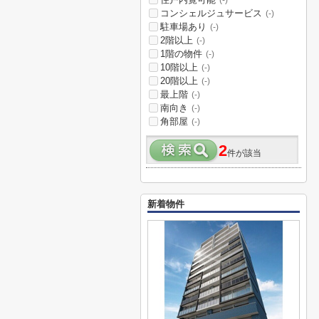
(-)
コンシェルジュサービス
(-)
駐車場あり
(-)
2階以上
(-)
1階の物件
(-)
10階以上
(-)
20階以上
(-)
最上階
(-)
南向き
(-)
角部屋
(-)
2
件が該当
新着物件