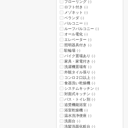
フローリング
(-)
ロフト付き
(-)
メゾネット
(-)
ベランダ
(-)
バルコニー
(-)
ルーフバルコニー
(-)
オール電化
(-)
エレベーター
(-)
照明器具付き
(-)
駐輪場
(-)
バイク置場あり
(-)
家具・家電付き
(-)
洗濯機置場有
(-)
外観タイル張り
(-)
コンロ２口以上
(-)
食器洗い乾燥機
(-)
システムキッチン
(-)
対面式キッチン
(-)
バス・トイレ別
(-)
追焚機能浴室
(-)
浴室乾燥機
(-)
温水洗浄便座
(-)
洗面台
(-)
洗髪洗面化粧台
(-)