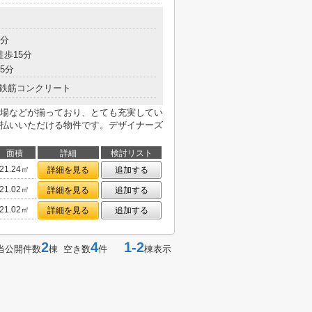
目
5分
徒歩15分
5分
鉄筋コンクリート
場などが揃っており、とても充実してい
払いいただける物件です。デザイナーズ
面積
詳細
検討リスト
21.24㎡
詳細を見る
追加する
21.02㎡
詳細を見る
追加する
21.02㎡
詳細を見る
追加する
2
4
1-2
当公開件数
棟 空き数
件
棟表示