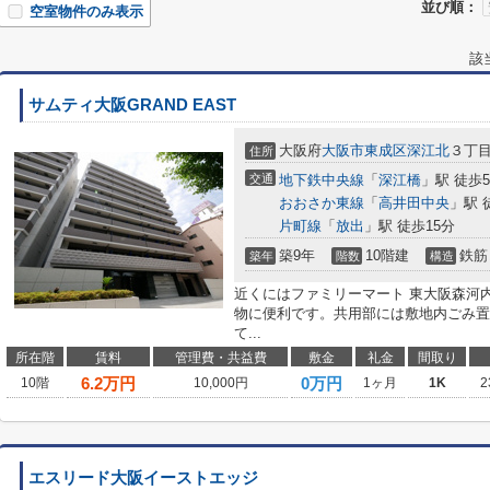
並び順：
空室物件のみ表示
該
サムティ大阪GRAND EAST
大阪府
大阪市東成区
深江北
３丁
住所
交通
地下鉄中央線
「
深江橋
」駅 徒歩
おおさか東線
「
高井田中央
」駅 
片町線
「
放出
」駅 徒歩15分
築9年
10階建
鉄筋
築年
階数
構造
近くにはファミリーマート 東大阪森河内
物に便利です。共用部には敷地内ごみ置
て...
所在階
賃料
管理費・共益費
敷金
礼金
間取り
6.2
万円
0万円
10階
10,000円
1ヶ月
1K
2
エスリード大阪イーストエッジ