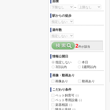
面積
～
駅からの徒歩
築年数
2
件が該当
情報公開日
指定しない
本日
3日以内
1週間以内
画像・動画あり
画像あり
動画あり
こだわり条件
ペット飼育可
(-)
ペット専用設備
(-)
楽器相談
(-)
陽当り良好
(-)