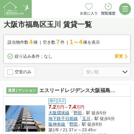
お気に入り
閲覧履歴
大阪市福島区玉川 賃貸一覧
4
7
1～4
該当物件数
棟
空き数
件
棟を表示
変更
絞り込み条件：
なし
空室のみ
エスリードレジデンス大阪福島サウスフラッツ
賃貸 | マンション
敷0
礼0
7.2
7.4
万円～
万円
大阪環状線
「
野田
」駅 徒歩5分
地下鉄千日前線
「
玉川
」駅 徒歩5分
阪神本線
「
野田
」駅 徒歩8分
築1年 / 21.37㎡～23.49㎡