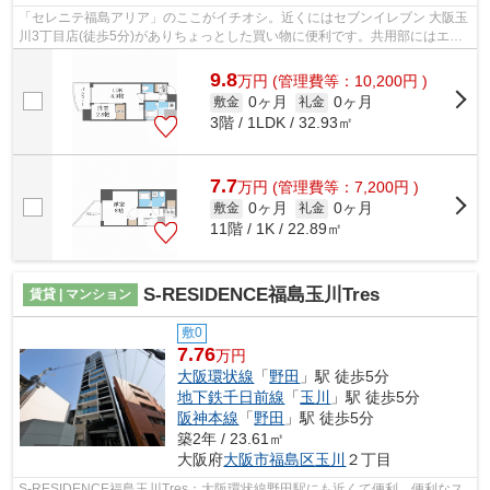
「セレニテ福島アリア」のここがイチオシ。近くにはセブンイレブン 大阪玉
川3丁目店(徒歩5分)がありちょっとした買い物に便利です。共用部にはエレ
ベータ・敷地内ごみ置き場など様々な...
9.8
万
円
(管理費等：10,200円 )
0ヶ月
0ヶ月
敷金
礼金
3階 / 1LDK / 32.93㎡
7.7
万
円
(管理費等：7,200円 )
0ヶ月
0ヶ月
敷金
礼金
11階 / 1K / 22.89㎡
S-RESIDENCE福島玉川Tres
賃貸 | マンション
敷0
7.76
万円
大阪環状線
「
野田
」駅 徒歩5分
地下鉄千日前線
「
玉川
」駅 徒歩5分
阪神本線
「
野田
」駅 徒歩5分
築2年 / 23.61㎡
大阪府
大阪市福島区
玉川
２丁目
S-RESIDENCE福島玉川Tres：大阪環状線野田駅にも近くて便利。便利なス