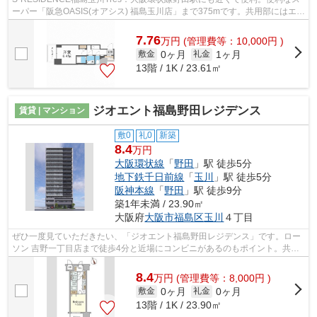
ーパー「阪急OASIS(オアシス) 福島玉川店」まで375mです。共用部にはエレ
ベータ・敷地内ごみ置き場などが備わって...
7.76
万
円
(管理費等：10,000円 )
0ヶ月
1ヶ月
敷金
礼金
13階 / 1K / 23.61㎡
ジオエント福島野田レジデンス
賃貸 | マンション
敷0
礼0
新築
8.4
万円
大阪環状線
「
野田
」駅 徒歩5分
地下鉄千日前線
「
玉川
」駅 徒歩5分
阪神本線
「
野田
」駅 徒歩9分
築1年未満 / 23.90㎡
大阪府
大阪市福島区
玉川
４丁目
ぜひ一度見ていただきたい、「ジオエント福島野田レジデンス」です。ロー
ソン 吉野一丁目店まで徒歩4分と近場にコンビニがあるのもポイント。共用
部には敷地内ごみ置き場・エレベータ...
8.4
万
円
(管理費等：8,000円 )
0ヶ月
0ヶ月
敷金
礼金
13階 / 1K / 23.90㎡