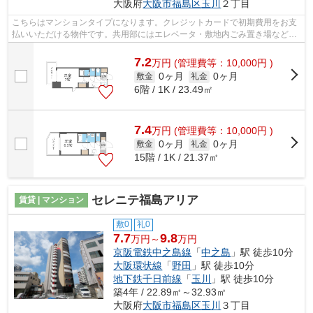
大阪府
大阪市福島区
玉川
２丁目
こちらはマンションタイプになります。クレジットカードで初期費用をお支
払いいただける物件です。共用部にはエレベータ・敷地内ごみ置き場などが
備わっておりとても充実しています。...
7.2
万
円
(管理費等：10,000円 )
0ヶ月
0ヶ月
敷金
礼金
6階 / 1K / 23.49㎡
7.4
万
円
(管理費等：10,000円 )
0ヶ月
0ヶ月
敷金
礼金
15階 / 1K / 21.37㎡
セレニテ福島アリア
賃貸 | マンション
敷0
礼0
7.7
9.8
万円～
万円
京阪電鉄中之島線
「
中之島
」駅 徒歩10分
大阪環状線
「
野田
」駅 徒歩10分
地下鉄千日前線
「
玉川
」駅 徒歩10分
築4年 / 22.89㎡～32.93㎡
大阪府
大阪市福島区
玉川
３丁目