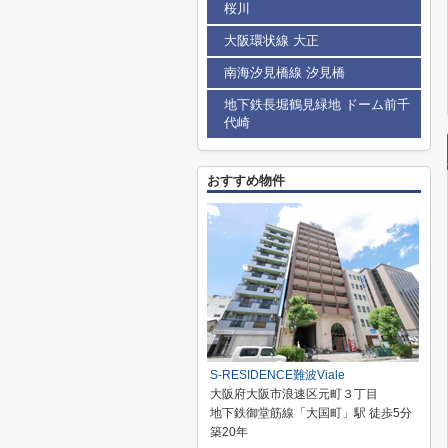
桜川
大阪環状線 大正
南海汐見橋線 汐見橋
地下鉄長堀鶴見緑地 ドーム前千
代崎
おすすめ物件
S-RESIDENCE難波Viale
大阪府大阪市浪速区元町３丁目
地下鉄御堂筋線「大国町」駅 徒歩5分
築20年