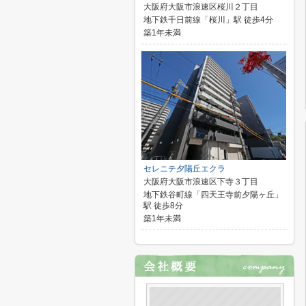
大阪府大阪市浪速区桜川２丁目
地下鉄千日前線「桜川」駅 徒歩4分
築1年未満
セレニテ夕陽丘エクラ
大阪府大阪市浪速区下寺３丁目
地下鉄谷町線「四天王寺前夕陽ヶ丘」
駅 徒歩8分
築1年未満