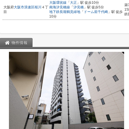
大阪環状線
「
大正
」駅 徒歩10分
築
大阪府
大阪市浪速区
桜川
４丁
南海汐見橋線
「
汐見橋
」駅 徒歩5分
1
目
地下鉄長堀鶴見緑地
「
ドーム前千代崎
」駅 徒歩
鉄
10分
物件情報