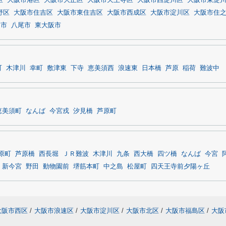
区
大阪市港区
大阪市大正区
大阪市天王寺区
大阪市西淀川区
大阪市東淀
野区
大阪市住吉区
大阪市東住吉区
大阪市西成区
大阪市淀川区
大阪市住
田市
八尾市
東大阪市
町
木津川
幸町
敷津東
下寺
恵美須西
浪速東
日本橋
芦原
稲荷
難波中
恵美須町
なんば
今宮戎
汐見橋
芦原町
原町
芦原橋
西長堀
ＪＲ難波
木津川
九条
西大橋
四ツ橋
なんば
今宮
新今宮
野田
動物園前
堺筋本町
中之島
松屋町
四天王寺前夕陽ヶ丘
大阪市西区
/
大阪市浪速区
/
大阪市淀川区
/
大阪市北区
/
大阪市福島区
/
大阪