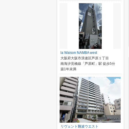
la Waison NAMBA west
大阪府大阪市浪速区芦原１丁目
南海汐見橋線「芦原町」駅 徒歩5分
築1年未満
リヴェント難波ウエスト