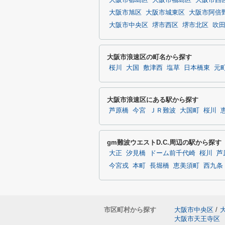
大阪市都島区
大阪市福島区
大阪市西
大阪市旭区
大阪市城東区
大阪市阿倍
大阪市中央区
堺市西区
堺市北区
吹
大阪市浪速区の町名から探す
桜川
大国
敷津西
塩草
日本橋東
元
大阪市浪速区にある駅から探す
芦原橋
今宮
ＪＲ難波
大国町
桜川
gm難波ウエストD.C.周辺の駅から探す
大正
汐見橋
ドーム前千代崎
桜川
芦
今宮戎
本町
長堀橋
恵美須町
西九条
市区町村から探す
大阪市中央区
/
大阪市天王寺区