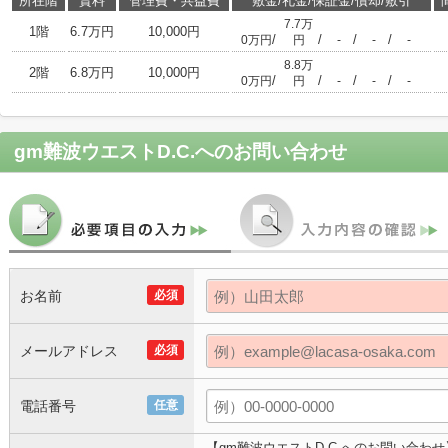
所在階
賃料
管理費・共益費
敷金/礼金/保証金/償却/敷引
7.7万
1階
6.7万円
10,000円
/
/
/
/
0万円
円
-
-
-
8.8万
2階
6.8万円
10,000円
/
/
/
/
0万円
円
-
-
-
gm難波ウエストD.C.
へのお問い合わせ
お名前
必須
メールアドレス
必須
電話番号
任意
【gm難波ウエストD.C.へのお問い合わせ