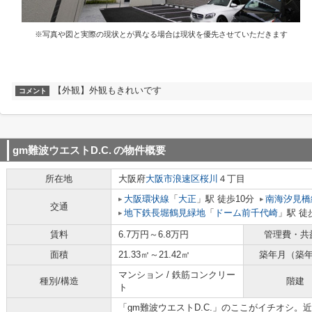
※写真や図と実際の現状とが異なる場合は現状を優先させていただきます
【外観】外観もきれいです
コメント
gm難波ウエストD.C.
の物件概要
所在地
大阪府
大阪市浪速区
桜川
４丁目
大阪環状線
「
大正
」駅 徒歩10分
南海汐見橋
交通
地下鉄長堀鶴見緑地
「
ドーム前千代崎
」駅 徒
賃料
6.7万円～6.8万円
管理費・共
面積
21.33㎡～21.42㎡
築年月（築
マンション / 鉄筋コンクリー
種別/構造
階建
ト
「gm難波ウエストD.C.」のここがイチオシ。