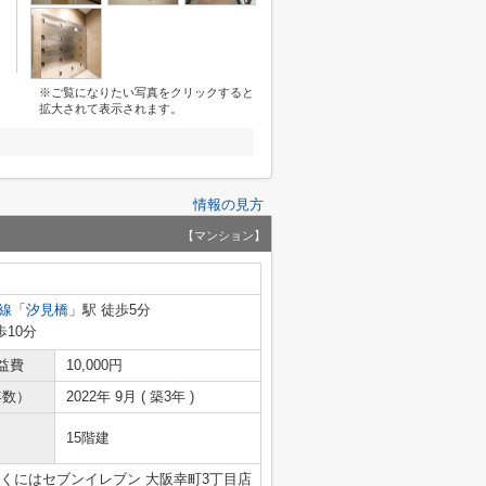
※ご覧になりたい写真をクリックすると
拡大されて表示されます。
情報の見方
【マンション】
線
「
汐見橋
」駅 徒歩5分
歩10分
益費
10,000円
年数）
2022年 9月 ( 築3年 )
15階建
近くにはセブンイレブン 大阪幸町3丁目店