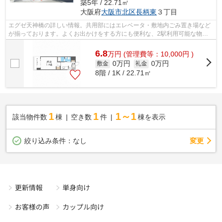
築5年 / 22.71㎡
大阪府
大阪市北区
長柄東
３丁目
エグゼ天神橋の詳しい情報。共用部にはエレベータ・敷地内ごみ置き場など
が揃っております。よくお出かけをする方にも便利な、2駅利用可能な物件
です。徒歩14分で駅へのアクセスができ...
6.8
万
円
(管理費等：10,000円 )
0万円
0万円
敷金
礼金
8階 / 1K / 22.71㎡
1
1
1～1
該当物件数
棟
空き数
件
棟を表示
変更
絞り込み条件：
なし
更新情報
単身向け
お客様の声
カップル向け