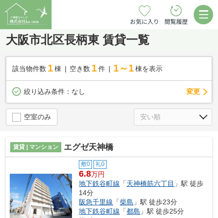
お気に入り
閲覧履歴
大阪市北区長柄東 賃貸一覧
1
1
1～1
該当物件数
棟
空き数
件
棟を表示
変更
絞り込み条件：
なし
空室のみ
エグゼ天神橋
賃貸 | マンション
敷0
礼0
6.8
万円
地下鉄谷町線
「
天神橋筋六丁目
」駅 徒歩
14分
阪急千里線
「
柴島
」駅 徒歩23分
地下鉄谷町線
「
都島
」駅 徒歩25分