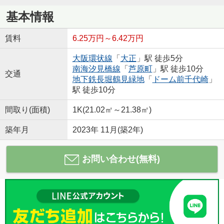
基本情報
賃料
6.25万円～6.42万円
大阪環状線
「
大正
」駅 徒歩5分
南海汐見橋線
「
芦原町
」駅 徒歩10分
交通
地下鉄長堀鶴見緑地
「
ドーム前千代崎
」
駅 徒歩10分
間取り(面積)
1K(21.02㎡～21.38㎡)
築年月
2023年 11月(築2年)
お問い合わせ(無料)