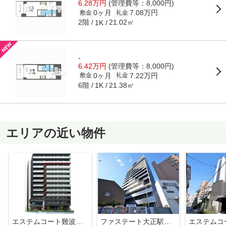
6.28万円
(管理費等：8,000円)
0ヶ月
7.08万円
敷金
礼金
2階
21.02㎡
1K
-
6.42万円
(管理費等：8,000円)
0ヶ月
7.22万円
敷金
礼金
6階
21.38㎡
1K
エリアの近い物件
エステムコート難波WEST SIDEⅦエクシーナ
ファステート大正駅前トロフィ