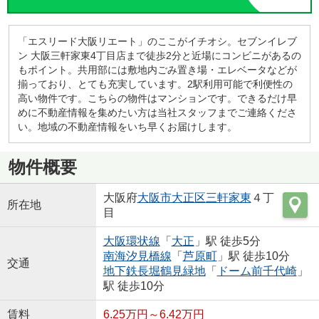
「エスリード大阪リエート」のここがイチオシ。セブンイレブ
ン 大阪三軒家東4丁目店まで徒歩2分と近場にコンビニがあるの
もポイント。共用部には敷地内ごみ置き場・エレベータなどが
揃っており、とても充実しています。2駅利用可能で利便性の
高い物件です。こちらの物件はマンションです。できるだけ早
めに不動産情報を集めたい方は当社スタッフまでご連絡くださ
い。地域の不動産情報をいち早くお届けします。
物件概要
大阪府
大阪市大正区
三軒家東
４丁
所在地
目
大阪環状線
「
大正
」駅 徒歩5分
南海汐見橋線
「
芦原町
」駅 徒歩10分
交通
地下鉄長堀鶴見緑地
「
ドーム前千代崎
」
駅 徒歩10分
賃料
6.25万円～6.42万円