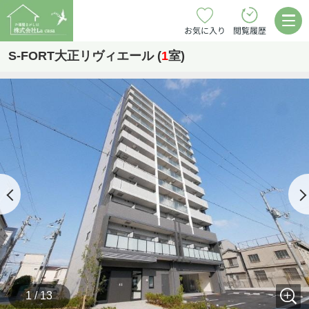
お気に入り
閲覧履歴
S-FORT大正リヴィエール (
1
室)
1 / 13