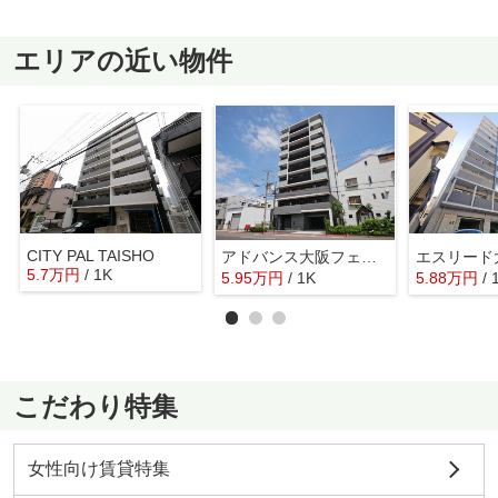
エリアの近い物件
CITY PAL TAISHO
アドバンス大阪フェリーチェ
エスリード
5.7
万
円
/ 1K
5.95
万
円
/ 1K
5.88
万
円
/ 
こだわり特集
女性向け賃貸特集