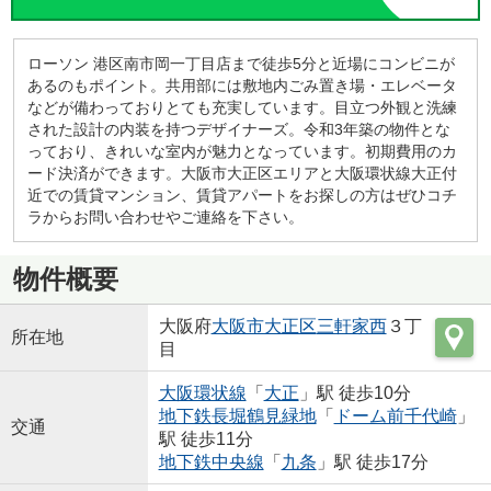
ローソン 港区南市岡一丁目店まで徒歩5分と近場にコンビニが
あるのもポイント。共用部には敷地内ごみ置き場・エレベータ
などが備わっておりとても充実しています。目立つ外観と洗練
された設計の内装を持つデザイナーズ。令和3年築の物件とな
っており、きれいな室内が魅力となっています。初期費用のカ
ード決済ができます。大阪市大正区エリアと大阪環状線大正付
近での賃貸マンション、賃貸アパートをお探しの方はぜひコチ
ラからお問い合わせやご連絡を下さい。
物件概要
大阪府
大阪市大正区
三軒家西
３丁
所在地
目
大阪環状線
「
大正
」駅 徒歩10分
地下鉄長堀鶴見緑地
「
ドーム前千代崎
」
交通
駅 徒歩11分
地下鉄中央線
「
九条
」駅 徒歩17分