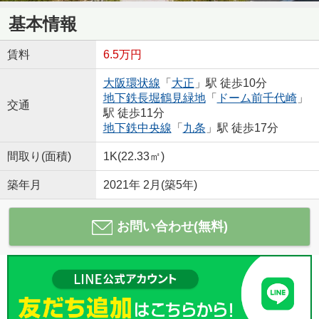
基本情報
賃料
6.5万円
大阪環状線
「
大正
」駅 徒歩10分
地下鉄長堀鶴見緑地
「
ドーム前千代崎
」
交通
駅 徒歩11分
地下鉄中央線
「
九条
」駅 徒歩17分
間取り(面積)
1K(22.33㎡)
築年月
2021年 2月(築5年)
お問い合わせ(無料)