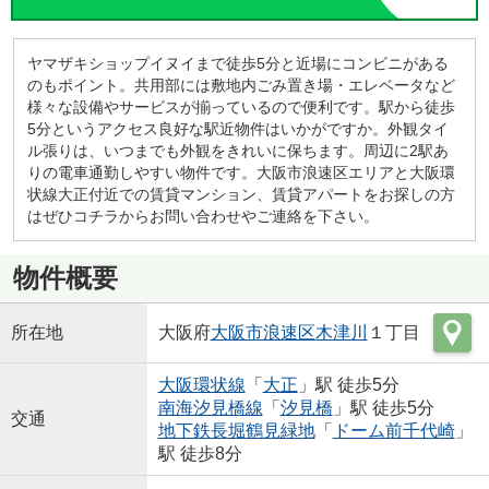
ヤマザキショップイヌイまで徒歩5分と近場にコンビニがある
のもポイント。共用部には敷地内ごみ置き場・エレベータなど
様々な設備やサービスが揃っているので便利です。駅から徒歩
5分というアクセス良好な駅近物件はいかがですか。外観タイ
ル張りは、いつまでも外観をきれいに保ちます。周辺に2駅あ
りの電車通勤しやすい物件です。大阪市浪速区エリアと大阪環
状線大正付近での賃貸マンション、賃貸アパートをお探しの方
はぜひコチラからお問い合わせやご連絡を下さい。
物件概要
所在地
大阪府
大阪市浪速区
木津川
１丁目
大阪環状線
「
大正
」駅 徒歩5分
南海汐見橋線
「
汐見橋
」駅 徒歩5分
交通
地下鉄長堀鶴見緑地
「
ドーム前千代崎
」
駅 徒歩8分