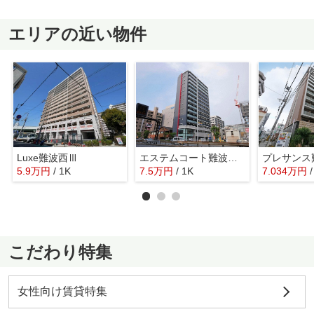
エリアの近い物件
Luxe難波西Ⅲ
エステムコート難波Ⅶビヨンド
5.9
万
円
/ 1K
7.5
万
円
/ 1K
7.034
万
円
こだわり特集
女性向け賃貸特集