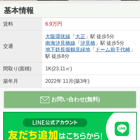
基本情報
賃料
6.9万円
大阪環状線
「
大正
」駅 徒歩5分
南海汐見橋線
「
汐見橋
」駅 徒歩5分
交通
地下鉄長堀鶴見緑地
「
ドーム前千代崎
」
駅 徒歩8分
間取り(面積)
1K(23.11㎡)
築年月
2022年 11月(築3年)
お問い合わせ(無料)