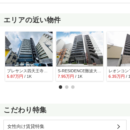
エリアの近い物件
プレサンス四天王寺前夕陽ケ丘ヴィリード
S-RESIDENCE難波大国町Deux
5.87
万
円
/ 1K
7.95
万
円
/ 1K
6.35
万
円
/ 
こだわり特集
女性向け賃貸特集