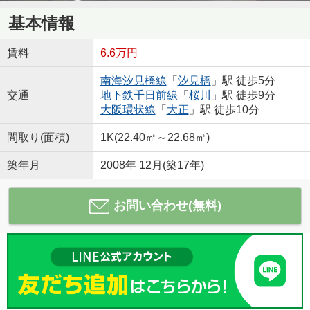
基本情報
賃料
6.6万円
南海汐見橋線
「
汐見橋
」駅 徒歩5分
交通
地下鉄千日前線
「
桜川
」駅 徒歩9分
大阪環状線
「
大正
」駅 徒歩10分
間取り(面積)
1K(22.40㎡～22.68㎡)
築年月
2008年 12月(築17年)
お問い合わせ(無料)