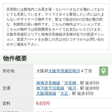
共用部には敷地内ごみ置き場・エレベータなどが備わっており
とても充実しています。ライフスタイル重視したい方にはたま
らないデザイナーズ物件です。駅まで徒歩5分の立地が魅力的
な、利便性の高い物件です。こちらの物件はマンションです。
こちらの物件では初期費用をカードでお支払いいただけます。
大阪市浪速区エリアと南海汐見橋線汐見橋付近での賃貸マンシ
ョン、賃貸アパートをお探しの方はぜひコチラからお問い合わ
せやご連絡を下さい。
物件概要
所在地
大阪府
大阪市浪速区
桜川
４丁目
南海汐見橋線
「
汐見橋
」駅 徒歩5分
交通
地下鉄千日前線
「
桜川
」駅 徒歩9分
大阪環状線
「
大正
」駅 徒歩10分
賃料
6.6万円