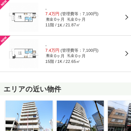
-
7.4万円
(管理費等：7,100円)
0ヶ月
0ヶ月
敷金
礼金
11階
21.87㎡
1K
-
7.4万円
(管理費等：7,100円)
0ヶ月
0ヶ月
敷金
礼金
15階
22.65㎡
1K
エリアの近い物件