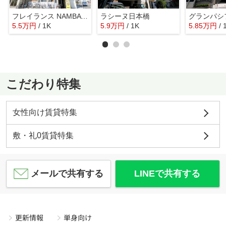
フレイランス NAMBA PLACE
ラシーヌ日本橋
5.5
万
円
/ 1K
5.9
万
円
/ 1K
5.85
万
円
/ 
こだわり特集
女性向け賃貸特集
敷・礼0賃貸特集
メールで共有する
LINEで共有する
更新情報
単身向け