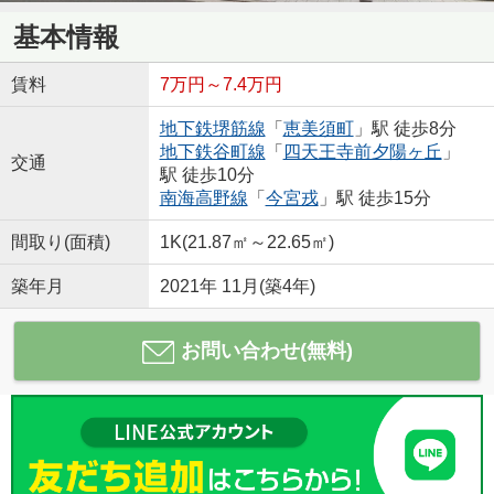
基本情報
賃料
7万円～7.4万円
地下鉄堺筋線
「
恵美須町
」駅 徒歩8分
地下鉄谷町線
「
四天王寺前夕陽ヶ丘
」
交通
駅 徒歩10分
南海高野線
「
今宮戎
」駅 徒歩15分
間取り(面積)
1K(21.87㎡～22.65㎡)
築年月
2021年 11月(築4年)
お問い合わせ(無料)