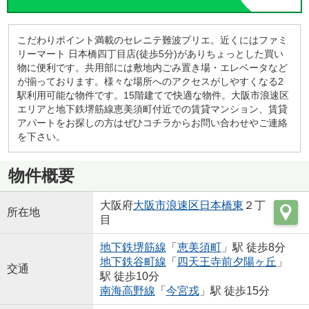
こだわりポイント満載のセレニテ難波プリエ。近くにはファミ
リーマート 日本橋四丁目店(徒歩5分)がありちょっとした買い
物に便利です。共用部には敷地内ごみ置き場・エレベータなど
が揃っております。様々な場所へのアクセスがしやすくなる2
駅利用可能な物件です。15階建てで快適な物件。大阪市浪速区
エリアと地下鉄堺筋線恵美須町付近での賃貸マンション、賃貸
アパートをお探しの方はぜひコチラからお問い合わせやご連絡
を下さい。
物件概要
大阪府
大阪市浪速区
日本橋東
２丁
所在地
目
地下鉄堺筋線
「
恵美須町
」駅 徒歩8分
地下鉄谷町線
「
四天王寺前夕陽ヶ丘
」
交通
駅 徒歩10分
南海高野線
「
今宮戎
」駅 徒歩15分