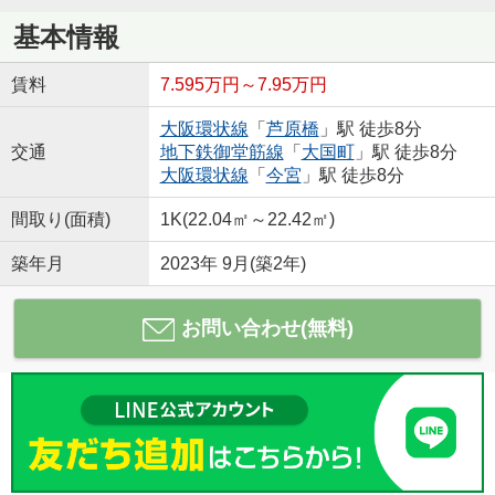
基本情報
賃料
7.595万円～7.95万円
大阪環状線
「
芦原橋
」駅 徒歩8分
交通
地下鉄御堂筋線
「
大国町
」駅 徒歩8分
大阪環状線
「
今宮
」駅 徒歩8分
間取り(面積)
1K(22.04㎡～22.42㎡)
築年月
2023年 9月(築2年)
お問い合わせ(無料)