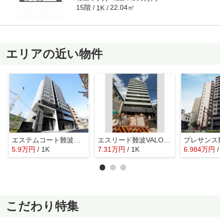
15階
22.04㎡
1K
エリアの近い物件
エステムコート難波サウスプレイスⅥラグジー
エスリード難波VALORE
5.9
万
円
/ 1K
7.31
万
円
/ 1K
6.984
万
円
こだわり特集