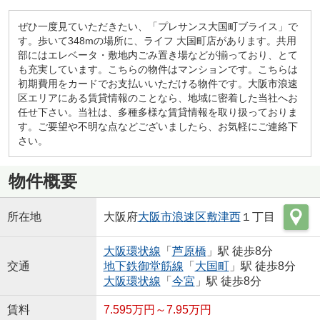
ぜひ一度見ていただきたい、「プレサンス大国町ブライス」で
す。歩いて348mの場所に、ライフ 大国町店があります。共用
部にはエレベータ・敷地内ごみ置き場などが揃っており、とて
も充実しています。こちらの物件はマンションです。こちらは
初期費用をカードでお支払いいただける物件です。大阪市浪速
区エリアにある賃貸情報のことなら、地域に密着した当社へお
任せ下さい。当社は、多種多様な賃貸情報を取り扱っておりま
す。ご要望や不明な点などございましたら、お気軽にご連絡下
さい。
物件概要
所在地
大阪府
大阪市浪速区
敷津西
１丁目
大阪環状線
「
芦原橋
」駅 徒歩8分
交通
地下鉄御堂筋線
「
大国町
」駅 徒歩8分
大阪環状線
「
今宮
」駅 徒歩8分
賃料
7.595万円～7.95万円