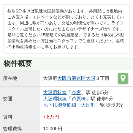
徒歩5分歩けば浪速大国郵便局があります。共用部には敷地内
ごみ置き場・エレベータなどが揃っており、とても充実してい
ます。周辺に駅が二つあり、交通の利便性が高いです。ライフ
スタイル重視したい方にはたまらないデザイナーズ物件です。
是非ご覧ください15階建ての高層建築。できるだけ早めに不動
産情報を集めたい方は当社スタッフまでご連絡ください。地域
の不動産情報をいち早くお届けします。
物件概要
所在地
大阪府
大阪市浪速区
大国
３丁目
大阪環状線
「
今宮
」駅 徒歩5分
交通
大阪環状線
「
芦原橋
」駅 徒歩5分
地下鉄御堂筋線
「
大国町
」駅 徒歩9分
賃料
7.8万円
管理費等
10,000円