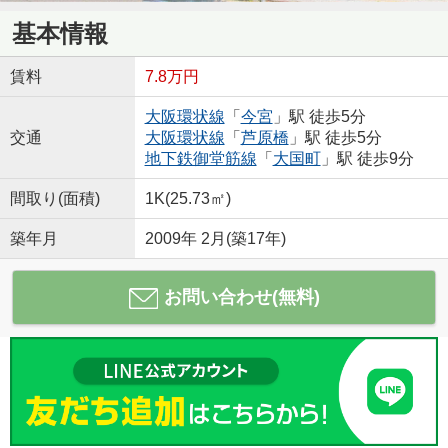
基本情報
賃料
7.8万円
大阪環状線
「
今宮
」駅 徒歩5分
交通
大阪環状線
「
芦原橋
」駅 徒歩5分
地下鉄御堂筋線
「
大国町
」駅 徒歩9分
間取り(面積)
1K(25.73㎡)
築年月
2009年 2月(築17年)
お問い合わせ(無料)