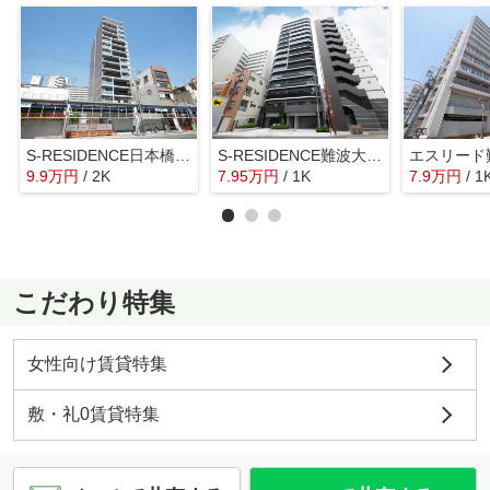
S-RESIDENCE日本橋Qualier
S-RESIDENCE難波大国町Deux
9.9
万
円
/ 2K
7.95
万
円
/ 1K
7.9
万
円
/ 1
こだわり特集
女性向け賃貸特集
敷・礼0賃貸特集