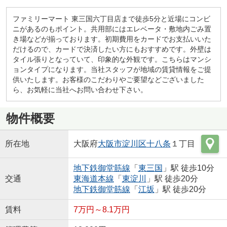
ファミリーマート 東三国六丁目店まで徒歩5分と近場にコンビ
ニがあるのもポイント。共用部にはエレベータ・敷地内ごみ置
き場などが揃っております。初期費用をカードでお支払いいた
だけるので、カードで決済したい方にもおすすめです。外壁は
タイル張りとなっていて、印象的な外観です。こちらはマンシ
ョンタイプになります。当社スタッフが地域の賃貸情報をご提
供いたします。お客様のこだわりやご要望などございました
ら、お気軽に当社へお問い合わせ下さい。
物件概要
所在地
大阪府
大阪市淀川区
十八条
１丁目
地下鉄御堂筋線
「
東三国
」駅 徒歩10分
交通
東海道本線
「
東淀川
」駅 徒歩20分
地下鉄御堂筋線
「
江坂
」駅 徒歩20分
賃料
7万円～8.1万円