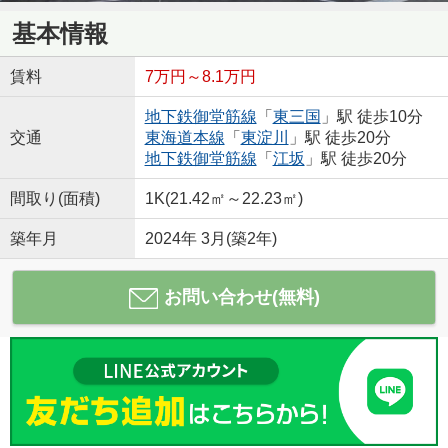
基本情報
賃料
7万円～8.1万円
地下鉄御堂筋線
「
東三国
」駅 徒歩10分
交通
東海道本線
「
東淀川
」駅 徒歩20分
地下鉄御堂筋線
「
江坂
」駅 徒歩20分
間取り(面積)
1K(21.42㎡～22.23㎡)
築年月
2024年 3月(築2年)
お問い合わせ(無料)