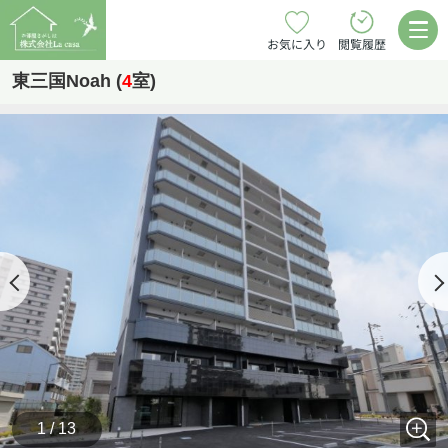
お気に入り
閲覧履歴
東三国Noah (
4
室)
1 / 13