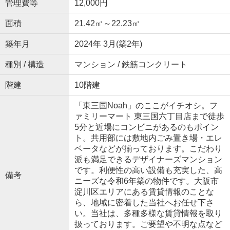
管理費等
12,000円
面積
21.42㎡～22.23㎡
築年月
2024年 3月(築2年)
種別 / 構造
マンション / 鉄筋コンクリート
階建
10階建
「東三国Noah」のここがイチオシ。フ
ァミリーマート 東三国六丁目店まで徒歩
5分と近場にコンビニがあるのもポイン
ト。共用部には敷地内ごみ置き場・エレ
ベータなどが揃っております。こだわり
派も満足できるデザイナーズマンション
です。利便性の高い設備も充実した、高
備考
ニーズな令和6年築の物件です。大阪市
淀川区エリアにある賃貸情報のことな
ら、地域に密着した当社へお任せ下さ
い。当社は、多種多様な賃貸情報を取り
扱っております。ご要望や不明な点など