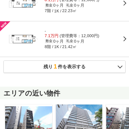
0ヶ月
0ヶ月
敷金
礼金
7階
22.23㎡
1K
-
7.1万円
(管理費等：12,000円)
0ヶ月
0ヶ月
敷金
礼金
8階
21.42㎡
1K
1
残り
件を表示する
エリアの近い物件