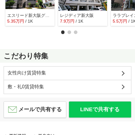
エスリード新大阪グランゲートノース
レジディア新大阪
ララプレイ
5.35
万
円
/ 1K
7.9
万
円
/ 1K
5.5
万
円
/ 1
こだわり特集
女性向け賃貸特集
敷・礼0賃貸特集
メールで共有する
LINEで共有する