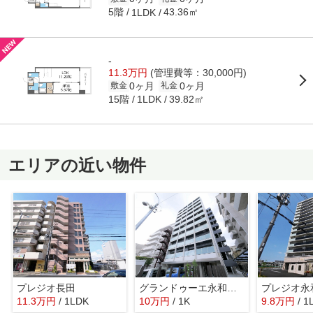
5階
43.36㎡
1LDK
-
11.3万円
(管理費等：30,000円)
0ヶ月
0ヶ月
敷金
礼金
15階
39.82㎡
1LDK
エリアの近い物件
プレジオ長田
グランドゥーエ永和駅前
プレジオ永和
11.3
万
円
/ 1LDK
10
万
円
/ 1K
9.8
万
円
/ 1