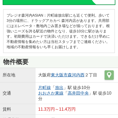
プレジオ森河内ASIAN：片町線放出駅にも近くて便利。歩いて
3分の場所に、ドラッグアカカベ 森河内店があります。共用部
にはエレベータ・敷地内ごみ置き場などが揃っております。根
強いニーズを誇る駅近の物件となり、徒歩10分に駅がありま
す。初期費用はカードで決済いただけます。できるだけ早めに
不動産情報を集めたい方は当社スタッフまでご連絡ください。
地域の不動産情報をいち早くお届けします。
物件概要
所在地
大阪府
東大阪市
森河内西
２丁目
片町線
「
放出
」駅 徒歩10分
交通
おおさか東線
「
高井田中央
」駅 徒歩10
分
賃料
11.3万円～11.4万円