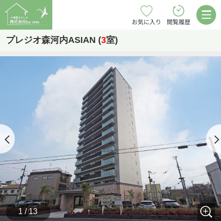
お気に入り
閲覧履歴
プレジオ森河内ASIAN (
3
室)
1 / 13