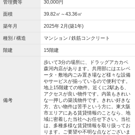
管理費等
30,000円
面積
39.82㎡～43.36㎡
築年月
2025年 2月(築1年)
種別 / 構造
マンション / 鉄筋コンクリート
階建
15階建
歩いて3分の場所に、ドラッグアカカベ
森河内店があります。共用部にはエレベ
ータ・敷地内ごみ置き場など様々な設備
やサービスが揃っているので便利です。
地上15階建ての物件。近くに2駅ある、
アクセスが良い物件です。内装もきれい
備考
な一押しの築浅物件です。きれい好きな
方、古い物件は苦手という方に。東大阪
市エリアにある賃貸情報のことなら、地
域に密着した当社へお任せ下さい。当社
は、多種多様な賃貸情報を取り扱ってお
ります。ご要望や不明な点などございま