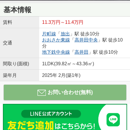
基本情報
賃料
11.3万円～11.4万円
片町線
「
放出
」駅 徒歩10分
おおさか東線
「
高井田中央
」駅 徒歩10
交通
分
地下鉄中央線
「
高井田
」駅 徒歩10分
間取り(面積)
1LDK(39.82㎡～43.36㎡)
築年月
2025年 2月(築1年)
お問い合わせ(無料)