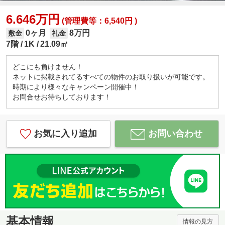
6.646万円
(管理費等：6,540円 )
0ヶ月
8万円
敷金
礼金
7階
1K
21.09㎡
どこにも負けません！
ネットに掲載されてるすべての物件のお取り扱いが可能です。
時期により様々なキャンペーン開催中！
お問合せお待ちしております！
お気に入り追加
お問い合わせ
基本情報
情報の見方