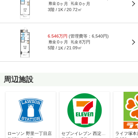
0ヶ月
0ヶ月
敷金
礼金
3階
20.72㎡
1K
6.546万円
(管理費等：6,540円)
0ヶ月
8万円
敷金
礼金
5階
21.09㎡
1K
周辺施設
ローソン 野里一丁目店
セブンイレブン 西淀川税務署前店
ライフ塚本