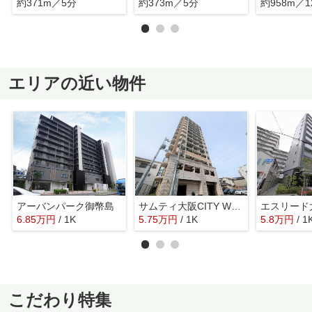
約371m／5分
約373m／5分
約958m／1
エリアの近い物件
アーバンパーク御幣島
サムティ大阪CITY WEST
6.85
万
円
/ 1K
5.75
万
円
/ 1K
5.8
万
円
/ 1
こだわり特集