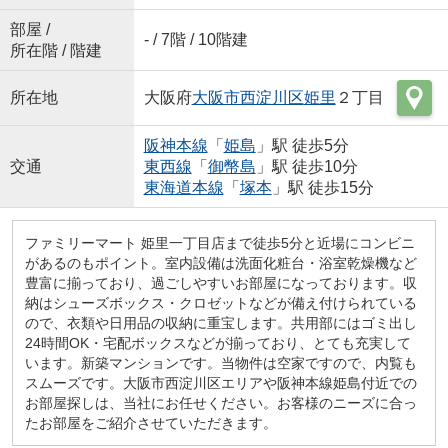
部屋 /
- / 7階 / 10階建
所在階 / 階建
所在地
大阪府
大阪市西淀川区
姫里
２丁目
阪神本線
「
姫島
」駅 徒歩5分
交通
東西線
「
御幣島
」駅 徒歩10分
東海道本線
「
塚本
」駅 徒歩15分
ファミリーマート 姫里一丁目店まで徒歩5分と近場にコンビニ
があるのもポイント。室内設備は洗面化粧台・浴室乾燥機など
豊富に揃っており、過ごしやすいお部屋になっております。収
納はシューズボックス・クロゼットなどが備え付けられている
ので、衣類や日用品の収納に重宝します。共用部にはゴミ出し
24時間OK・宅配ボックスなどが揃っており、とても充実して
います。新築マンションです。当物件は空家ですので、内覧も
スムーズです。大阪市西淀川区エリアや阪神本線姫島付近での
お部屋探しは、当社にお任せください。お客様のニーズに合っ
たお部屋をご紹介させていただきます。