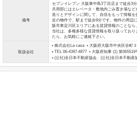
セブンイレブン 大阪東中島3丁目店まで徒歩3
共用部にはエレベータ・敷地内ごみ置き場など
造りとデザインに関して、自信をもって情報を
備考
近の物件で、駅まで徒歩9分です。物件の周辺
阪市東淀川区エリアにある賃貸情報のことなら
当社は、多種多様な賃貸情報を取り扱っており
たら、お気軽にご連絡下さい。
株式会社La casa
大阪府大阪市中央区谷町３丁
TEL:06-4397-4877
大阪府知事 (1) 第065519
取扱会社
(公社)全日本不動産協会、(公社)全日本不動