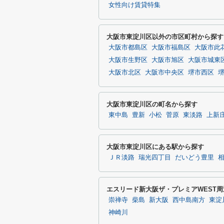
女性向け賃貸特集
大阪市東淀川区以外の市区町村から探す
大阪市都島区
大阪市福島区
大阪市此
大阪市生野区
大阪市旭区
大阪市城東
大阪市北区
大阪市中央区
堺市西区
大阪市東淀川区の町名から探す
東中島
豊新
小松
菅原
東淡路
上新
大阪市東淀川区にある駅から探す
ＪＲ淡路
瑞光四丁目
だいどう豊里
エスリード新大阪ザ・プレミアWEST
崇禅寺
柴島
新大阪
西中島南方
東淀
神崎川