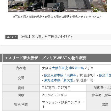
※写真や図と実際の現状とが異なる場合は現状を優先させていただきます
【外観】落ち着いた雰囲気の外観です
コメント
エスリード新大阪ザ・プレミアWEST
の物件概要
所在地
大阪府
大阪市東淀川区
東中島
２丁目
阪急京都本線
「
崇禅寺
」駅 徒歩9分
阪急千
交通
東海道本線
「
新大阪
」駅 徒歩10分
賃料
7.69万円～7.72万円
管理費・共
面積
21.09㎡～21.83㎡
築年月（築
マンション / 鉄筋コンクリー
種別/構造
階建
ト