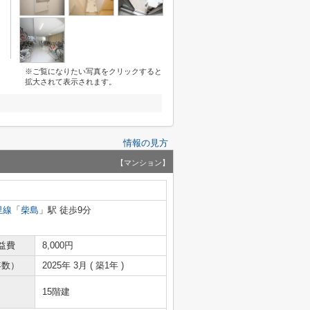
※ご覧になりたい写真をクリックすると
拡大されて表示されます。
情報の見方
【マンション】
里線
「
柴島
」駅 徒歩9分
益費
8,000円
年数）
2025年 3月 ( 築1年 )
15階建