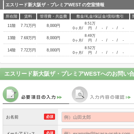
エスリード新大阪ザ・プレミアWEST
の空室情報
所在階
賃料
管理費・共益費
敷金/礼金/保証金/償却/敷引
8.51万
11階
7.71万円
8,000円
/
/
/
/
0ヶ月
円
-
-
-
8.49万
13階
7.69万円
8,000円
/
/
/
/
0ヶ月
円
-
-
-
8.52万
14階
7.72万円
8,000円
/
/
/
/
0ヶ月
円
-
-
-
エスリード新大阪ザ・プレミアWEST
へのお問い
お名前
必須
メールアドレス
必須