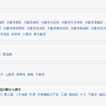
花区
大阪市西区
大阪市港区
大阪市大正区
大阪市天王寺区
大阪市浪速区
区
大阪市阿倍野区
大阪市住吉区
大阪市東住吉区
大阪市西成区
大阪市淀
堺市北区
吹田市
八尾市
東大阪市
庄
西淡路
相川
上新庄
崇禅寺
柴島
下新庄
周辺の駅から探す
川
東三国
ＪＲ淡路
中津
天神橋筋六丁目
三国
南吹田
十三
下新庄
城北