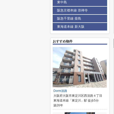
東中島
阪急京都本線 崇禅寺
阪急千里線 柴島
東海道本線 新大阪
おすすめ物件
Dorm淡路
大阪府大阪市東淀川区西淡路４丁目
東海道本線「東淀川」駅 徒歩5分
築26年