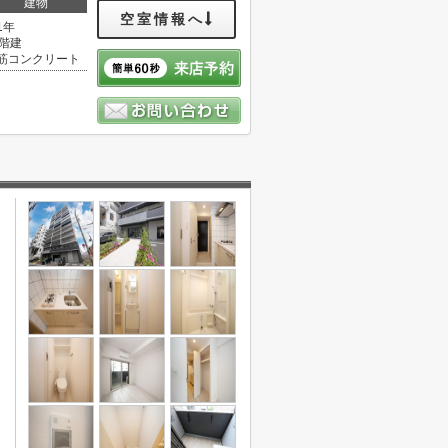
建物
空室情報へ
1年
5階建
筋コンクリート