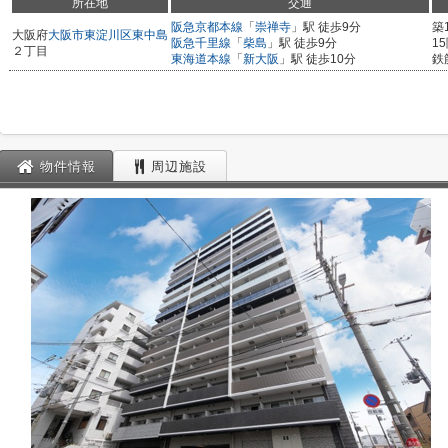
所在地
交通
阪急京都本線
「
崇禅寺
」駅 徒歩9分
築
大阪府
大阪市東淀川区
東中島
阪急千里線
「
柴島
」駅 徒歩9分
1
２丁目
東海道本線
「
新大阪
」駅 徒歩10分
鉄
物件情報
周辺施設