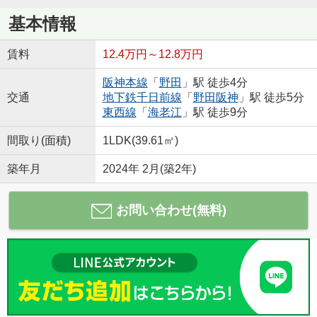
基本情報
賃料
12.4万円～12.8万円
阪神本線
「
野田
」駅 徒歩4分
交通
地下鉄千日前線
「
野田阪神
」駅 徒歩5分
東西線
「
海老江
」駅 徒歩9分
間取り(面積)
1LDK(39.61㎡)
築年月
2024年 2月(築2年)
お問い合わせ(無料)