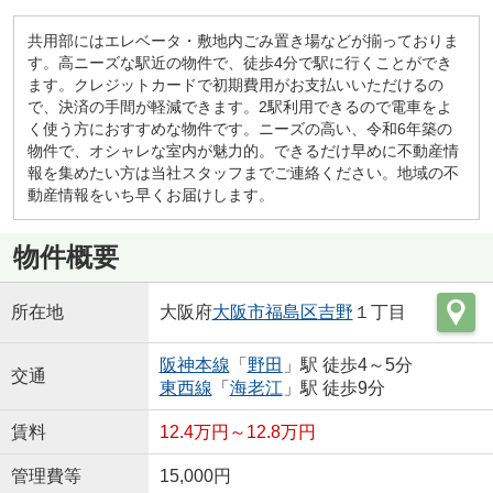
共用部にはエレベータ・敷地内ごみ置き場などが揃っておりま
す。高ニーズな駅近の物件で、徒歩4分で駅に行くことができ
ます。クレジットカードで初期費用がお支払いいただけるの
で、決済の手間が軽減できます。2駅利用できるので電車をよ
く使う方におすすめな物件です。ニーズの高い、令和6年築の
物件で、オシャレな室内が魅力的。できるだけ早めに不動産情
報を集めたい方は当社スタッフまでご連絡ください。地域の不
動産情報をいち早くお届けします。
物件概要
所在地
大阪府
大阪市福島区
吉野
１丁目
阪神本線
「
野田
」駅 徒歩4～5分
交通
東西線
「
海老江
」駅 徒歩9分
賃料
12.4万円～12.8万円
管理費等
15,000円