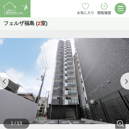
お気に入り
閲覧履歴
フェルザ福島 (
2
室)
1 / 13