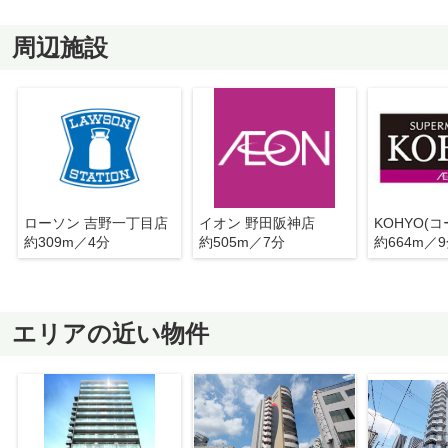
周辺施設
ローソン 吉野一丁目店
イオン 野田阪神店
約309m／4分
約505m／7分
約664m／
エリアの近い物件