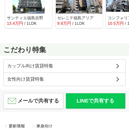
サンティエ福島吉野
セレニテ福島アリア
13.4
万
円
/ 1LDK
9.8
万
円
/ 1LDK
10.5
万
円
/ 
こだわり特集
カップル向け賃貸特集
女性向け賃貸特集
メールで共有する
LINEで共有する
更新情報
単身向け