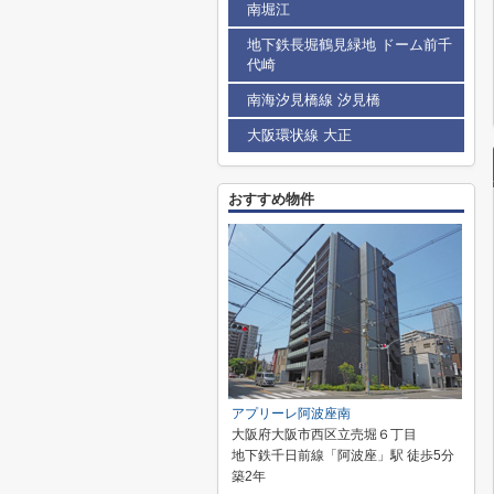
南堀江
地下鉄長堀鶴見緑地 ドーム前千
代崎
南海汐見橋線 汐見橋
大阪環状線 大正
おすすめ物件
アプリーレ阿波座南
大阪府大阪市西区立売堀６丁目
地下鉄千日前線「阿波座」駅 徒歩5分
築2年