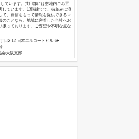
置しています。共用部には敷地内ごみ置
実しています。13階建てで、街並みに溶
して、自信をもって情報を提供できるマ
報のことなら、地域に密着した当社へお
り扱っております。ご要望や不明な点な
目2-12 日本エルコートビル 6F
号
産協会大阪支部