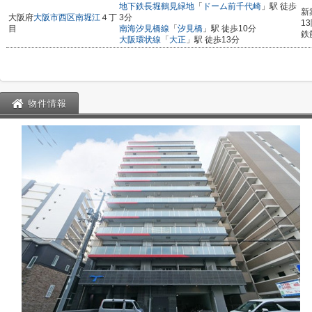
地下鉄長堀鶴見緑地
「
ドーム前千代崎
」駅 徒歩
新
大阪府
大阪市西区
南堀江
４丁
3分
1
目
南海汐見橋線
「
汐見橋
」駅 徒歩10分
鉄
大阪環状線
「
大正
」駅 徒歩13分
物件情報