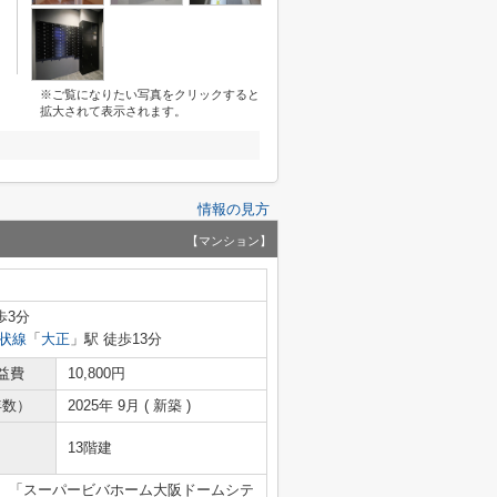
※ご覧になりたい写真をクリックすると
拡大されて表示されます。
情報の見方
【マンション】
歩3分
状線
「
大正
」駅 徒歩13分
益費
10,800円
年数）
2025年 9月 ( 新築 )
13階建
。「スーパービバホーム大阪ドームシテ