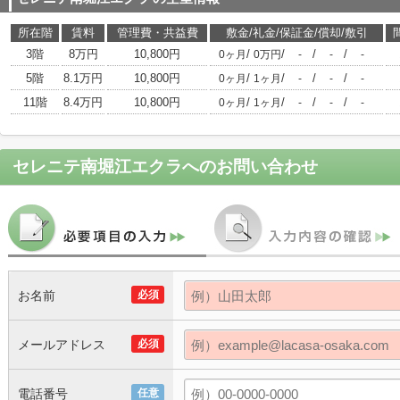
所在階
賃料
管理費・共益費
敷金/礼金/保証金/償却/敷引
3階
8万円
10,800円
/
/
/
/
0ヶ月
0万円
-
-
-
5階
8.1万円
10,800円
/
/
/
/
0ヶ月
1ヶ月
-
-
-
11階
8.4万円
10,800円
/
/
/
/
0ヶ月
1ヶ月
-
-
-
セレニテ南堀江エクラ
へのお問い合わせ
お名前
必須
メールアドレス
必須
電話番号
任意