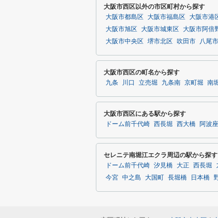
大阪市西区以外の市区町村から探す
大阪市都島区
大阪市福島区
大阪市港
大阪市旭区
大阪市城東区
大阪市阿倍
大阪市中央区
堺市北区
吹田市
八尾
大阪市西区の町名から探す
九条
川口
立売堀
九条南
京町堀
南
大阪市西区にある駅から探す
ドーム前千代崎
西長堀
西大橋
阿波
セレニテ南堀江エクラ周辺の駅から探す
ドーム前千代崎
汐見橋
大正
西長堀
今宮
中之島
大国町
長堀橋
日本橋