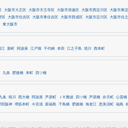
区
大阪市大正区
大阪市天王寺区
大阪市浪速区
大阪市西淀川区
大阪市東
野区
大阪市住吉区
大阪市東住吉区
大阪市西成区
大阪市淀川区
大阪市住
市
東大阪市
堀江
新町
阿波座
江戸堀
千代崎
本田
江之子島
境川
西本町
座
九条
肥後橋
本町
四ツ橋
九条
桜川
西大橋
阿波座
芦原町
ＪＲ難波
四ツ橋
芦原橋
弁天町
心斎橋
野田阪神
堺筋本町
今宮戎
新福島
千鳥橋
肥後橋
海老江
恵美須町
福島