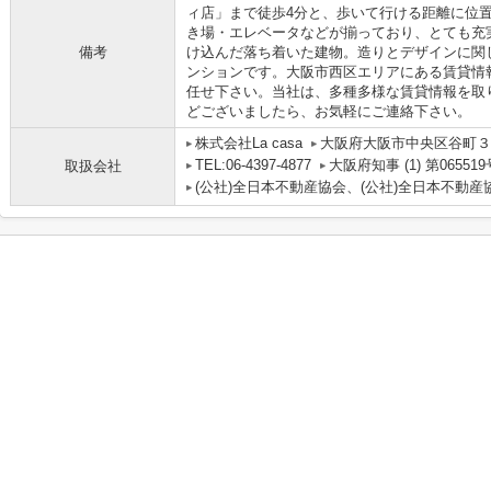
ィ店」まで徒歩4分と、歩いて行ける距離に位
き場・エレベータなどが揃っており、とても充
備考
け込んだ落ち着いた建物。造りとデザインに関
ンションです。大阪市西区エリアにある賃貸情
任せ下さい。当社は、多種多様な賃貸情報を取
どございましたら、お気軽にご連絡下さい。
株式会社La casa
大阪府大阪市中央区谷町３丁
TEL:06-4397-4877
大阪府知事 (1) 第065519
取扱会社
(公社)全日本不動産協会、(公社)全日本不動