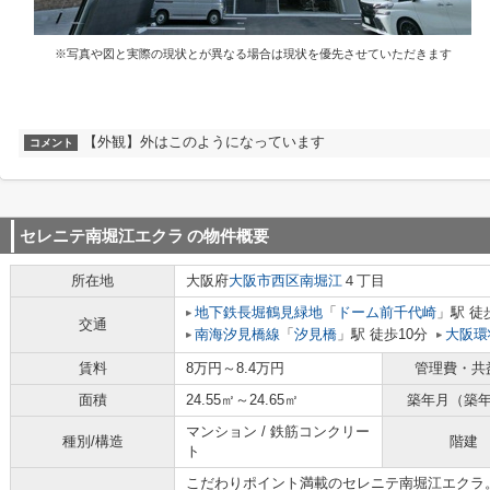
※写真や図と実際の現状とが異なる場合は現状を優先させていただきます
【外観】外はこのようになっています
コメント
セレニテ南堀江エクラ
の物件概要
所在地
大阪府
大阪市西区
南堀江
４丁目
地下鉄長堀鶴見緑地
「
ドーム前千代崎
」駅 徒
交通
南海汐見橋線
「
汐見橋
」駅 徒歩10分
大阪環
賃料
8万円～8.4万円
管理費・共
面積
24.55㎡～24.65㎡
築年月（築
マンション / 鉄筋コンクリー
種別/構造
階建
ト
こだわりポイント満載のセレニテ南堀江エクラ