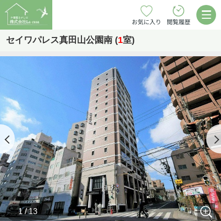
お気に入り
閲覧履歴
セイワパレス真田山公園南 (
1
室)
1 / 13