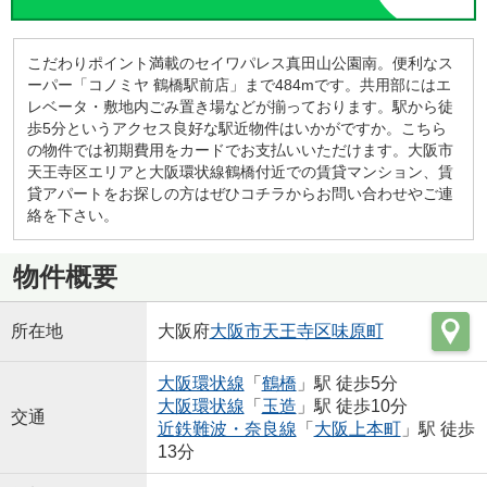
こだわりポイント満載のセイワパレス真田山公園南。便利なス
ーパー「コノミヤ 鶴橋駅前店」まで484mです。共用部にはエ
レベータ・敷地内ごみ置き場などが揃っております。駅から徒
歩5分というアクセス良好な駅近物件はいかがですか。こちら
の物件では初期費用をカードでお支払いいただけます。大阪市
天王寺区エリアと大阪環状線鶴橋付近での賃貸マンション、賃
貸アパートをお探しの方はぜひコチラからお問い合わせやご連
絡を下さい。
物件概要
所在地
大阪府
大阪市天王寺区
味原町
大阪環状線
「
鶴橋
」駅 徒歩5分
大阪環状線
「
玉造
」駅 徒歩10分
交通
近鉄難波・奈良線
「
大阪上本町
」駅 徒歩
13分