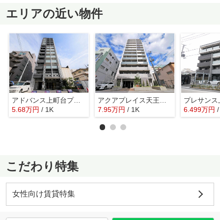
エリアの近い物件
アドバンス上町台プレジール
アクアプレイス天王寺Ⅱ
5.68
万
円
/ 1K
7.95
万
円
/ 1K
6.499
万
円
こだわり特集
女性向け賃貸特集