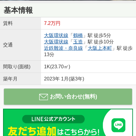
基本情報
賃料
7.2万円
大阪環状線
「
鶴橋
」駅 徒歩5分
大阪環状線
「
玉造
」駅 徒歩10分
交通
近鉄難波・奈良線
「
大阪上本町
」駅 徒歩
13分
間取り(面積)
1K(23.70㎡)
築年月
2023年 1月(築3年)
お問い合わせ(無料)